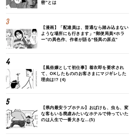
密”とは
【漫画】「配達員は、普通なら踏み込まない
ような場所にも行きます」“郵便局員×ホラ
ー”の異色作、作者が語る“怪異の原点”
【風俗嬢として初仕事】着衣即を要求され
て、OKしたもののお客さまにマジギレした
理由は!? (4)
【県内最安ラブホテル】おばけも、虫も、変
な客もいる廃虚みたいなホテルで待っていた
のは人生で一番大きな…(5)