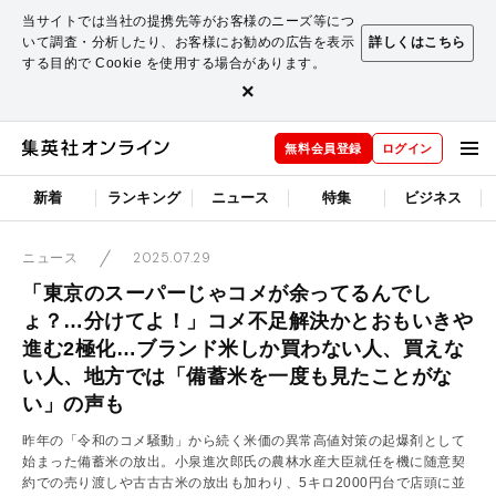
当サイトでは当社の提携先等がお客様のニーズ等につ
いて調査・分析したり、お客様にお勧めの広告を表示
詳しくはこちら
する目的で Cookie を使用する場合があります。
×
無料会員登録
ログイン
新着
ランキング
ニュース
特集
ビジネス
2025.07.29
ニュース
「東京のスーパーじゃコメが余ってるんでし
ょ？…分けてよ！」コメ不足解決かとおもいきや
進む2極化…ブランド米しか買わない人、買えな
い人、地方では「備蓄米を一度も見たことがな
い」の声も
昨年の「令和のコメ騒動」から続く米価の異常高値対策の起爆剤として
始まった備蓄米の放出。小泉進次郎氏の農林水産大臣就任を機に随意契
約での売り渡しや古古古米の放出も加わり、5キロ2000円台で店頭に並