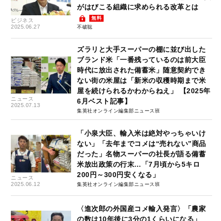
がはびこる組織に求められる改革とは
無料
ビジネス
2025.06.27
不破聡
ズラリと大手スーパーの棚に並び出した
ブランド米「一番残っているのは前大臣
時代に放出された備蓄米」随意契約でき
ない街の米屋は「新米の収穫時期まで米
屋を続けられるかわからねえ」 【2025年
ニュース
6月ベスト記事】
2025.07.13
集英社オンライン編集部ニュース班
「小泉大臣、輸入米は絶対やっちゃいけ
ない」「去年までコメは“売れない”商品
だった」名物スーパーの社長が語る備蓄
米放出政策の行末…「7月頃から5キロ
200円～300円安くなる」
ニュース
2025.06.12
集英社オンライン編集部ニュース班
〈進次郎の外国産コメ輸入発言〉「農家
の数は10年後に3分の1くらいになる」