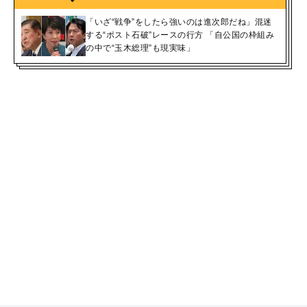
「いざ“戦争”をしたら強いのは進次郎だね」混迷
する“ポスト石破”レースの行方 「自公国の枠組み
の中で“玉木総理”も現実味」