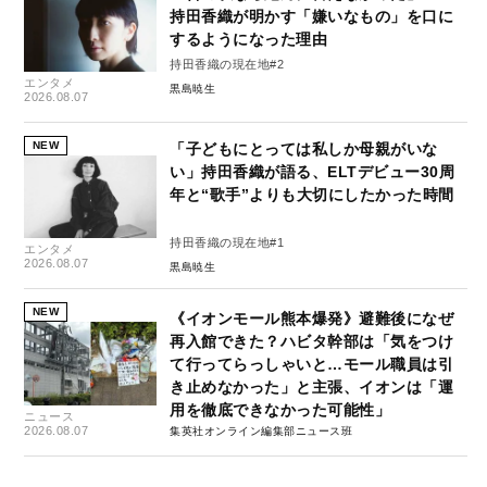
持田香織が明かす「嫌いなもの」を口に
するようになった理由
持田香織の現在地#2
エンタメ
黒島暁生
2026.08.07
NEW
「子どもにとっては私しか母親がいな
い」持田香織が語る、ELTデビュー30周
年と“歌手”よりも大切にしたかった時間
持田香織の現在地#1
エンタメ
2026.08.07
黒島暁生
NEW
《イオンモール熊本爆発》避難後になぜ
再入館できた？ハビタ幹部は「気をつけ
て行ってらっしゃいと…モール職員は引
き止めなかった」と主張、イオンは「運
用を徹底できなかった可能性」
ニュース
2026.08.07
集英社オンライン編集部ニュース班