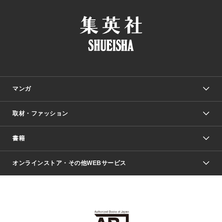
マンガ
取材・ファッション
少年マンガ
週刊少年ジャンプ
書籍
ファッション・美容
青年マンガ
ジャンプSQ.
Seventeen
週刊ヤングジャンプ
オンラインストア・その他WEBサービス
文芸・文庫・総合
芸能・情報・スポーツ
少女マンガ
Vジャンプ
non-no Web
ヤングジャンプ定期購読デジタル
すばる
Myojo
オンラインストア
りぼん
学芸・ノンフィクション・新書
最強ジャンプ
女性マンガ
@BAILA
ヤンジャン＋
小説すばる
週プレNEWS
マーガレット
集英社OTOコンテンツ
集英社 学芸編集部
少年ジャンプ＋
その他WEBサービス
クッキー
ライトノベル・ノベライズ
MAQUIA ONLINE
となりのヤングジャンプ