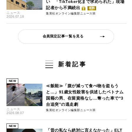
い 「TikToker化まで求められた」現場
記者から不満続出
有料
ニュース
集英社オンライン編集部ニュース班
2026.07.18
会員限定記事一覧を見る
新着記事
NEW
≪飯能≫「腹が減って食べ物を盗もう
と…」91歳女性殺害を供述したベトナム
国籍の男、在留資格なし…奪った車で“3
台追突”の逃走劇
ニュース
集英社オンライン編集部ニュース班
2026.08.07
NEW
「昔の私なら絶対に言えなかった」ELT