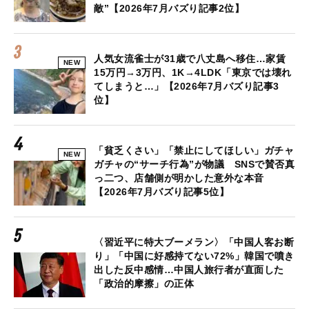
敵”【2026年7月バズり記事2位】
人気女流雀士が31歳で八丈島へ移住…家賃
NEW
15万円→3万円、1K→4LDK「東京では壊れ
てしまうと…」【2026年7月バズり記事3
位】
「貧乏くさい」「禁止にしてほしい」ガチャ
NEW
ガチャの“サーチ行為”が物議 SNSで賛否真
っ二つ、店舗側が明かした意外な本音
【2026年7月バズり記事5位】
〈習近平に特大ブーメラン〉「中国人客お断
り」「中国に好感持てない72%」韓国で噴き
出した反中感情…中国人旅行者が直面した
「政治的摩擦」の正体