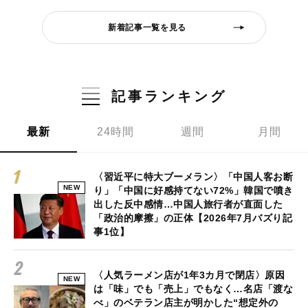
新着記事一覧を見る
記事ランキング
最新
24時間
週間
月間
〈習近平に特大ブーメラン〉「中国人客お断
NEW
り」「中国に好感持てない72%」韓国で噴き
出した反中感情…中国人旅行者が直面した
「政治的摩擦」の正体【2026年7月バズり記
事1位】
〈人気ラーメン店が1年3カ月で閉店〉原因
NEW
は「味」でも「売上」でもなく…名店「渡な
べ」のベテラン店主が明かした“想定外の