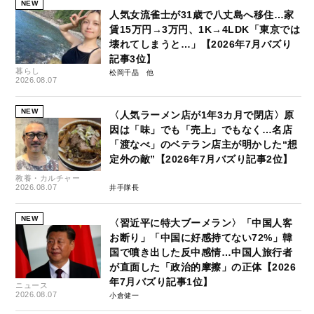
NEW
人気女流雀士が31歳で八丈島へ移住…家
賃15万円→3万円、1K→4LDK「東京では
壊れてしまうと…」【2026年7月バズり
記事3位】
暮らし
松岡千晶
2026.08.07
NEW
〈人気ラーメン店が1年3カ月で閉店〉原
因は「味」でも「売上」でもなく…名店
「渡なべ」のベテラン店主が明かした“想
定外の敵”【2026年7月バズり記事2位】
教養・カルチャー
2026.08.07
井手隊長
NEW
〈習近平に特大ブーメラン〉「中国人客
お断り」「中国に好感持てない72%」韓
国で噴き出した反中感情…中国人旅行者
が直面した「政治的摩擦」の正体【2026
年7月バズり記事1位】
ニュース
2026.08.07
小倉健一