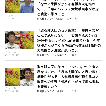
「なのに手間がかかる有機農法を進め
て…」千葉のベテラン大規模農家が政府
と農協に思うこと
ニュース
2025.06.10
集英社オンライン編集部ニュース班
〈進次郎大臣のコメ政策〉「農協＝悪だ
なんて絶対にない」「石破さんの5キロ
3000円台というのは的を射ている」今年
収穫ぶんが早くも“完売”も借金は1億円の
大規模コメ農家が思うこと
ニュース
2025.06.07
集英社オンライン編集部ニュース班
進次郎大臣になって”ヤバいなー”とタメ
息をついた…「農協を民間にと言い出す
危険性がある」大規模農家が抱えるコメ
政策への不安「価格が上がって踏ん張れ
る農家もいた」
ニュース
2025.06.07
集英社オンライン編集部ニュース班