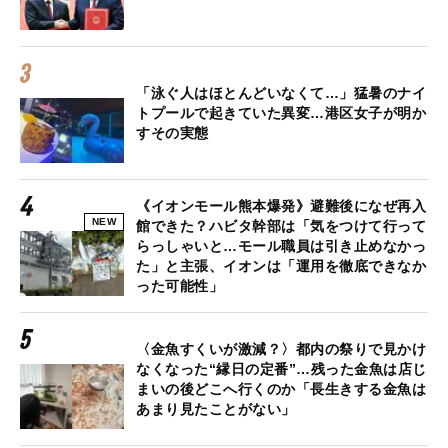
「泳ぐ人はほとんどいなくて…」猛暑のナイ
トプールで起きていた異変…港区女子が明か
すその実態
《イオンモール熊本爆発》避難後になぜ再入
NEW
館できた？ハビタ幹部は「気をつけて行って
らっしゃいと…モール職員は引き止めなかっ
た」と主張、イオンは「運用を徹底できなか
った可能性」
〈金魚すくいが激減？〉都内の祭りで見かけ
なくなった“縁日の定番”…残った金魚は店じ
まいの後どこへ行くのか「長生きする金魚は
あまり見たことがない」