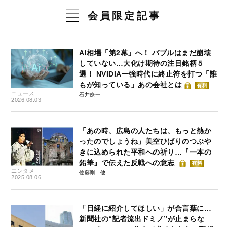
会員限定記事
AI相場「第2幕」へ！ バブルはまだ崩壊
していない…大化け期待の注目銘柄５
選！ NVIDIA一強時代に終止符を打つ「誰
もが知っている」あの会社とは
有料
ニュース
石井僚一
2026.08.03
「あの時、広島の人たちは、もっと熱か
ったのでしょうね」美空ひばりのつぶや
きに込められた平和への祈り…『一本の
鉛筆』で伝えた反戦への意志
有料
エンタメ
佐藤剛
2025.08.06
「日経に紹介してほしい」が合言葉に…
新聞社の“記者流出ドミノ”が止まらな