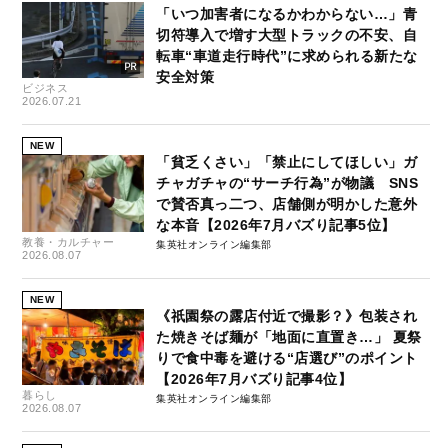
「いつ加害者になるかわからない…」青
切符導入で増す大型トラックの不安、自
転車“車道走行時代”に求められる新たな
安全対策
ビジネス
2026.07.21
NEW
「貧乏くさい」「禁止にしてほしい」ガ
チャガチャの“サーチ行為”が物議 SNS
で賛否真っ二つ、店舗側が明かした意外
な本音【2026年7月バズり記事5位】
教養・カルチャー
集英社オンライン編集部
2026.08.07
NEW
《祇園祭の露店付近で撮影？》包装され
た焼きそば麺が「地面に直置き…」 夏祭
りで食中毒を避ける“店選び”のポイント
【2026年7月バズり記事4位】
暮らし
集英社オンライン編集部
2026.08.07