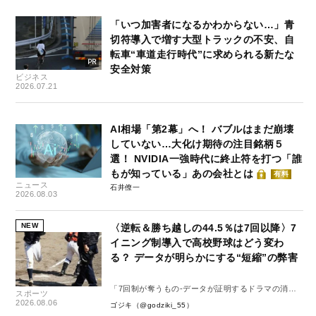
「いつ加害者になるかわからない…」青
切符導入で増す大型トラックの不安、自
転車“車道走行時代”に求められる新たな
安全対策
ビジネス
2026.07.21
AI相場「第2幕」へ！ バブルはまだ崩壊
していない…大化け期待の注目銘柄５
選！ NVIDIA一強時代に終止符を打つ「誰
もが知っている」あの会社とは
有料
ニュース
石井僚一
2026.08.03
NEW
〈逆転＆勝ち越しの44.5％は7回以降〉7
イニング制導入で高校野球はどう変わ
る？ データが明らかにする“短縮”の弊害
「7回制が奪うもの-データが証明するドラマの消
スポーツ
失-」
2026.08.06
ゴジキ（@godziki_55）