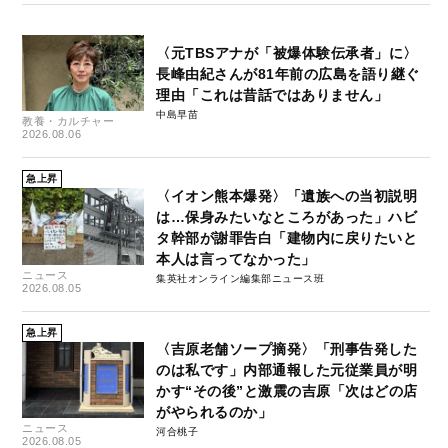
〈元TBSアナが「被爆体験伝承者」に〉
長峰由紀さんが81年前の広島を語り継ぐ
理由「これは昔話ではありません」
中島早苗
教養・カルチャー
2026.08.06
急上昇
〈イオン熊本爆発〉「遺族への当初説明
は…保身みたいなところがあった」ハビ
タ幹部が謝罪告白「建物内に戻りたいと
本人は言ってなかった」
ニュース
集英社オンライン編集部ニュース班
2026.08.05
急上昇
〈吉原老舗ソープ摘発〉「刑事告発した
のは私です」内部通報した元従業員が明
かす“その後”と激震の吉原「次はどの店
がやられるのか」
ニュース
河合桃子
2026.08.05