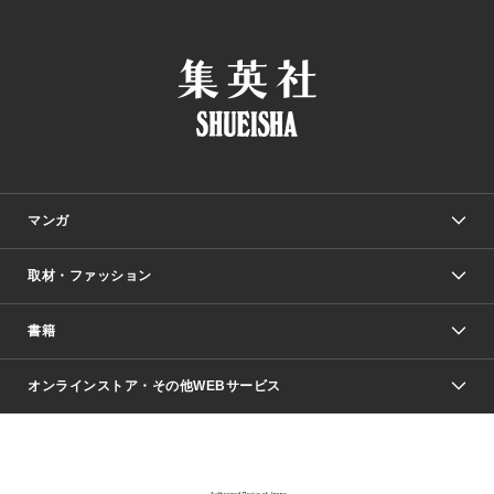
マンガ
取材・ファッション
少年マンガ
週刊少年ジャンプ
書籍
ファッション・美容
青年マンガ
ジャンプSQ.
Seventeen
週刊ヤングジャンプ
オンラインストア・その他WEBサービス
文芸・文庫・総合
芸能・情報・スポーツ
少女マンガ
Vジャンプ
non-no Web
ヤングジャンプ定期購読デジタル
すばる
Myojo
オンラインストア
りぼん
学芸・ノンフィクション・新書
最強ジャンプ
女性マンガ
@BAILA
ヤンジャン＋
小説すばる
週プレNEWS
マーガレット
集英社OTOコンテンツ