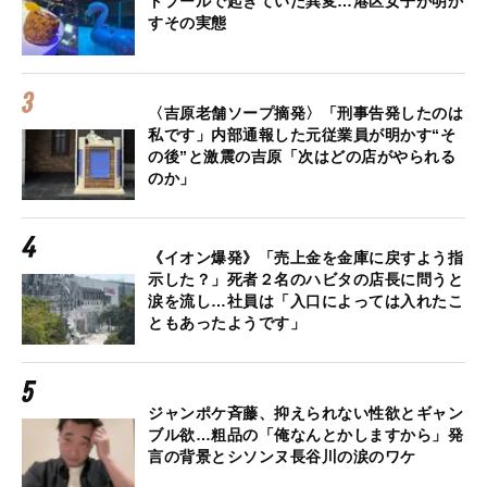
トプールで起きていた異変…港区女子が明か
すその実態
〈吉原老舗ソープ摘発〉「刑事告発したのは
私です」内部通報した元従業員が明かす“そ
の後”と激震の吉原「次はどの店がやられる
のか」
《イオン爆発》「売上金を金庫に戻すよう指
示した？」死者２名のハビタの店長に問うと
涙を流し…社員は「入口によっては入れたこ
ともあったようです」
ジャンポケ斉藤、抑えられない性欲とギャン
ブル欲…粗品の「俺なんとかしますから」発
言の背景とシソンヌ長谷川の涙のワケ