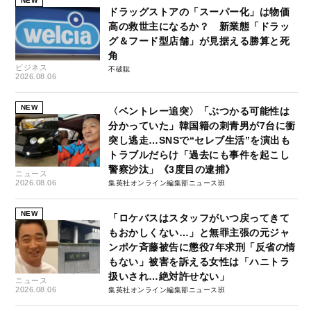
NEW
ドラッグストアの「スーパー化」は物価
高の救世主になるか？ 新業態「ドラッ
グ＆フード型店舗」が見据える勝算と死
角
ビジネス
不破聡
2026.08.06
NEW
〈ベントレー追突〉「ぶつかる可能性は
分かっていた」韓国籍の刺青男が7台に衝
突し逃走…SNSで“セレブ生活”を演出も
トラブルだらけ「過去にも事件を起こし
警察沙汰」《3度目の逮捕》
ニュース
2026.08.06
集英社オンライン編集部ニュース班
NEW
「ロケバスはスタッフがいつ戻ってきて
もおかしくない…」と無罪主張の元ジャ
ンポケ斉藤被告に懲役7年求刑「反省の情
もない」被害を訴える女性は「ハニトラ
扱いされ…絶対許せない」
ニュース
2026.08.06
集英社オンライン編集部ニュース班