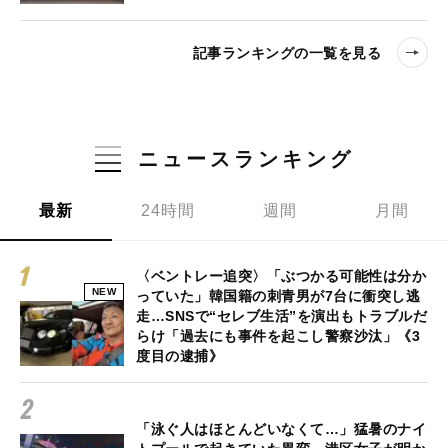
記事ランキングの一覧を見る
ニュースランキング
最新
24時間
週間
月間
〈ベントレー追突〉「ぶつかる可能性は分か
NEW
っていた」韓国籍の刺青男が7台に衝突し逃
走…SNSで“セレブ生活”を演出もトラブルだ
らけ「過去にも事件を起こし警察沙汰」《3
度目の逮捕》
「泳ぐ人はほとんどいなくて…」猛暑のナイ