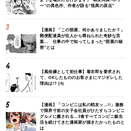
ー”の異色作、作者が語る“怪異の原点”
【漫画】「この部屋、何かありましたか？」
郵便配達員が住人から尋ねられた奇妙な言
葉… 仕事の中で知ってしまった“部屋の秘
密”とは
【風俗嬢として初仕事】着衣即を要求され
て、OKしたもののお客さまにマジギレした
理由は!? (4)
【漫画】「コンビニは私の戦友ッ…!!」激務
で限界寸前の女子会社員がひたすらコンビニ
グルメに癒される…3食すべてコンビニ飯生
活を続けてきた漫画家が描きたかったものと
は