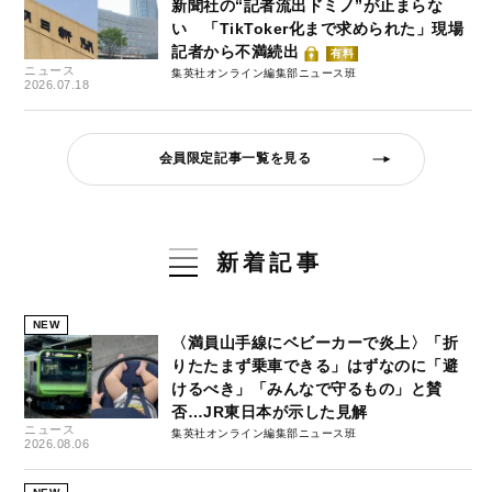
新聞社の“記者流出ドミノ”が止まらな
い 「TikToker化まで求められた」現場
記者から不満続出
有料
ニュース
集英社オンライン編集部ニュース班
2026.07.18
会員限定記事一覧を見る
新着記事
NEW
〈満員山手線にベビーカーで炎上〉「折
りたたまず乗車できる」はずなのに「避
けるべき」「みんなで守るもの」と賛
否…JR東日本が示した見解
ニュース
集英社オンライン編集部ニュース班
2026.08.06