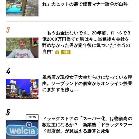
れ」大ヒットの裏で鑑賞マナー論争が白熱
「もうお金はないです」20年前、ロト6で３
億2000万円当てた男は今…当選後も会社を
辞めなかった男が定年後に気づいた“本当の
自由”
有料
風俗店が現役女子大生だらけになっている理
由。ソープランドの個室からオンライン授業
に参加する嬢も…
NEW
ドラッグストアの「スーパー化」は物価高の
救世主になるか？ 新業態「ドラッグ＆フー
ド型店舗」が見据える勝算と死角