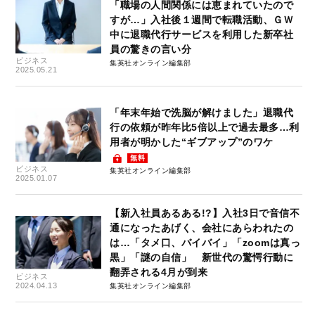
「職場の人間関係には恵まれていたので
すが…」入社後１週間で転職活動、ＧＷ
中に退職代行サービスを利用した新卒社
員の驚きの言い分
ビジネス
集英社オンライン編集部
2025.05.21
「年末年始で洗脳が解けました」退職代
行の依頼が昨年比5倍以上で過去最多…利
用者が明かした“ギブアップ”のワケ
無料
ビジネス
集英社オンライン編集部
2025.01.07
【新入社員あるある!?】入社3日で音信不
通になったあげく、会社にあらわれたの
は…「タメ口、バイバイ」「zoomは真っ
黒」「謎の自信」 新世代の驚愕行動に
翻弄される4月が到来
ビジネス
2024.04.13
集英社オンライン編集部