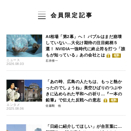
会員限定記事
AI相場「第2幕」へ！ バブルはまだ崩壊
していない…大化け期待の注目銘柄５
選！ NVIDIA一強時代に終止符を打つ「誰
もが知っている」あの会社とは
有料
ニュース
石井僚一
2026.08.03
「あの時、広島の人たちは、もっと熱か
ったのでしょうね」美空ひばりのつぶや
きに込められた平和への祈り…『一本の
鉛筆』で伝えた反戦への意志
有料
エンタメ
佐藤剛
2025.08.06
「日経に紹介してほしい」が合言葉に…