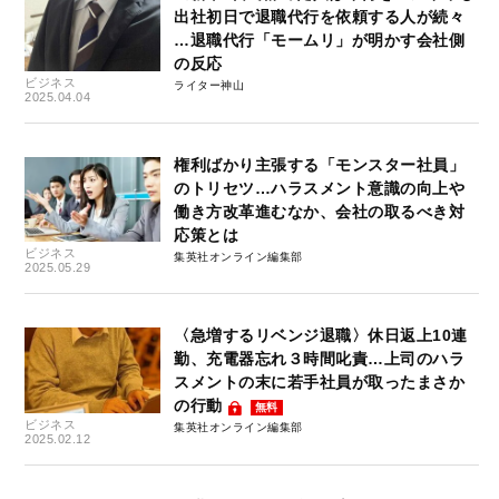
出社初日で退職代行を依頼する人が続々
…退職代行「モームリ」が明かす会社側
の反応
ビジネス
ライター神山
2025.04.04
権利ばかり主張する「モンスター社員」
のトリセツ…ハラスメント意識の向上や
働き方改革進むなか、会社の取るべき対
応策とは
ビジネス
集英社オンライン編集部
2025.05.29
〈急増するリベンジ退職〉休日返上10連
勤、充電器忘れ３時間叱責…上司のハラ
スメントの末に若手社員が取ったまさか
の行動
無料
ビジネス
集英社オンライン編集部
2025.02.12