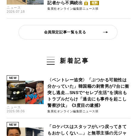
記者から不満続出
有料
ニュース
集英社オンライン編集部ニュース班
2026.07.18
会員限定記事一覧を見る
新着記事
NEW
〈ベントレー追突〉「ぶつかる可能性は
分かっていた」韓国籍の刺青男が7台に衝
突し逃走…SNSで“セレブ生活”を演出も
トラブルだらけ「過去にも事件を起こし
警察沙汰」《3度目の逮捕》
ニュース
2026.08.06
集英社オンライン編集部ニュース班
NEW
「ロケバスはスタッフがいつ戻ってきて
もおかしくない…」と無罪主張の元ジャ