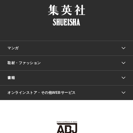
マンガ
取材・ファッション
少年マンガ
週刊少年ジャンプ
書籍
ファッション・美容
青年マンガ
ジャンプSQ.
Seventeen
週刊ヤングジャンプ
オンラインストア・その他WEBサービス
文芸・文庫・総合
芸能・情報・スポーツ
少女マンガ
Vジャンプ
non-no Web
ヤングジャンプ定期購読デジタル
すばる
Myojo
オンラインストア
りぼん
学芸・ノンフィクション・新書
最強ジャンプ
女性マンガ
@BAILA
ヤンジャン＋
小説すばる
週プレNEWS
マーガレット
集英社OTOコンテンツ
集英社 学芸編集部
少年ジャンプ＋
その他WEBサービス
クッキー
ライトノベル・ノベライズ
MAQUIA ONLINE
となりのヤングジャンプ
集英社 文芸ステーション
週プレ グラジャパ！
別冊マーガレット
SHUEISHA MANGA-ART HERITAGE