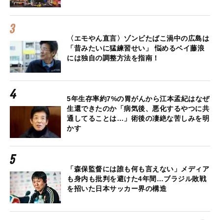
〈エモやん直言〉ゾンビたばこ渦中の広島は
「昔みたいに猛練習せい」 悩めるベイ藤浪
には独自の調整方法を指南！
5年生存率約7%の胃がんから江本孟紀はなぜ
生還できたのか「病気後、悪化するやつに共
通してることは…」術後の凄絶な苦しみを明
かす
「森保監督には誰も何も言えない」メディア
も身内も批判を避けた4年間…ブラジル敗戦
を招いた日本サッカー界の構造