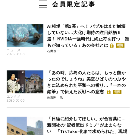
会員限定記事
AI相場「第2幕」へ！ バブルはまだ崩壊
していない…大化け期待の注目銘柄５
選！ NVIDIA一強時代に終止符を打つ「誰
もが知っている」あの会社とは
有料
ニュース
石井僚一
2026.08.03
「あの時、広島の人たちは、もっと熱か
ったのでしょうね」美空ひばりのつぶや
きに込められた平和への祈り…『一本の
鉛筆』で伝えた反戦への意志
有料
エンタメ
佐藤剛
2025.08.06
「日経に紹介してほしい」が合言葉に…
新聞社の“記者流出ドミノ”が止まらな
い 「TikToker化まで求められた」現場