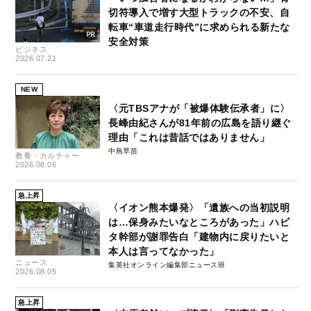
切符導入で増す大型トラックの不安、自
転車“車道走行時代”に求められる新たな
安全対策
ビジネス
2026.07.21
NEW
〈元TBSアナが「被爆体験伝承者」に〉
長峰由紀さんが81年前の広島を語り継ぐ
理由「これは昔話ではありません」
中島早苗
教養・カルチャー
2026.08.06
急上昇
〈イオン熊本爆発〉「遺族への当初説明
は…保身みたいなところがあった」ハビ
タ幹部が謝罪告白「建物内に戻りたいと
本人は言ってなかった」
ニュース
集英社オンライン編集部ニュース班
2026.08.05
急上昇