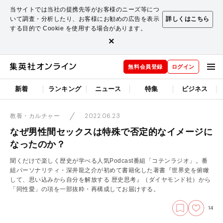
当サイトでは当社の提携先等がお客様のニーズ等につ
いて調査・分析したり、お客様にお勧めの広告を表示
詳しくはこちら
する目的で Cookie を使用する場合があります。
×
無料会員登録
ログイン
新着
ランキング
ニュース
特集
ビジネス
2022.06.23
教養・カルチャー
なぜ男性間セックスは特殊で否定的なイメージに
なったのか？
聞くだけで楽しく歴史が学べる人気Podcast番組「コテンラジオ」。番
組パーソナリティ・深井龍之介が初めて書籍化した著書『世界史を俯瞰
して、思い込みから自分を解放する 歴史思考』（ダイヤモンド社）から
「同性愛」の項を一部抜粋・再構成してお届けする。
14