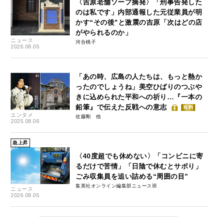
〈吉原老舗ソープ摘発〉「刑事告発した
のは私です」内部通報した元従業員が明
かす“その後”と激震の吉原「次はどの店
がやられるのか」
ニュース
河合桃子
2026.08.05
「あの時、広島の人たちは、もっと熱か
ったのでしょうね」美空ひばりのつぶや
きに込められた平和への祈り…『一本の
鉛筆』で伝えた反戦への意志
有料
エンタメ
佐藤剛
2025.08.06
急上昇
〈40度超でも休めない〉「コンビニに寄
るだけで苦情」「日陰で休むとサボり」
ごみ収集員を追い詰める“周囲の目”
集英社オンライン編集部ニュース班
ニュース
2026.08.05