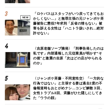
「ロケバスはスタッフがいつ戻ってきてもお
NEW
かしくない…」と無罪主張の元ジャンポケ斉
藤被告に懲役7年求刑「反省の情もない」被
害を訴える女性は「ハニトラ扱いされ…絶対
許せない」
〈吉原老舗ソープ摘発〉「刑事告発したのは
私です」内部通報した元従業員が明かす“そ
の後”と激震の吉原「次はどの店がやられる
のか」
〈ジャンポケ斉藤・不同意性交〉「一方的な
行為ではない」と主張する妻は過去2度の不
倫報道時もおとがめナシ…コンビ解散３回、
女性トラブル3回、斉藤がひた隠しにしてき
た「ウラの顔」