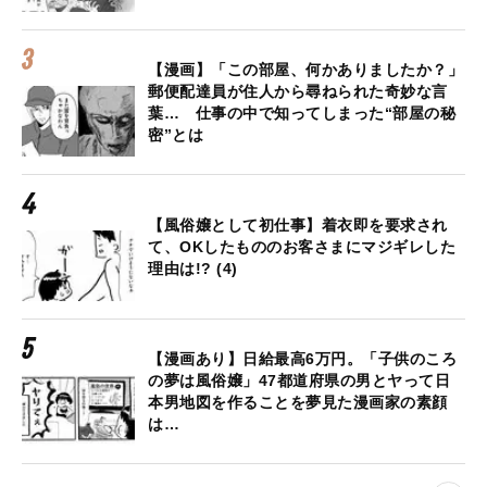
【漫画】「この部屋、何かありましたか？」
郵便配達員が住人から尋ねられた奇妙な言
葉… 仕事の中で知ってしまった“部屋の秘
密”とは
【風俗嬢として初仕事】着衣即を要求され
て、OKしたもののお客さまにマジギレした
理由は!? (4)
【漫画あり】日給最高6万円。「子供のころ
の夢は風俗嬢」47都道府県の男とヤって日
本男地図を作ることを夢見た漫画家の素顔
は…