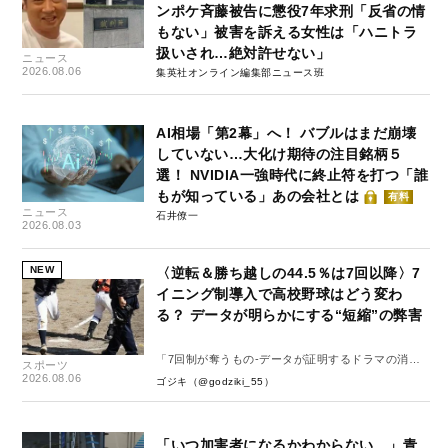
ンポケ斉藤被告に懲役7年求刑「反省の情
もない」被害を訴える女性は「ハニトラ
扱いされ…絶対許せない」
ニュース
2026.08.06
集英社オンライン編集部ニュース班
AI相場「第2幕」へ！ バブルはまだ崩壊
していない…大化け期待の注目銘柄５
選！ NVIDIA一強時代に終止符を打つ「誰
もが知っている」あの会社とは
有料
ニュース
石井僚一
2026.08.03
NEW
〈逆転＆勝ち越しの44.5％は7回以降〉7
イニング制導入で高校野球はどう変わ
る？ データが明らかにする“短縮”の弊害
「7回制が奪うもの-データが証明するドラマの消
スポーツ
失-」
2026.08.06
ゴジキ（@godziki_55）
「いつ加害者になるかわからない…」青