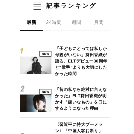
記事ランキング
最新
24時間
週間
月間
「子どもにとっては私しか
NEW
母親がいない」持田香織が
語る、ELTデビュー30周年
と“歌手”よりも大切にした
かった時間
「昔の私なら絶対に言えな
NEW
かった」ELT持田香織が明
かす「嫌いなもの」を口に
するようになった理由
〈習近平に特大ブーメラ
ン〉「中国人客お断り」