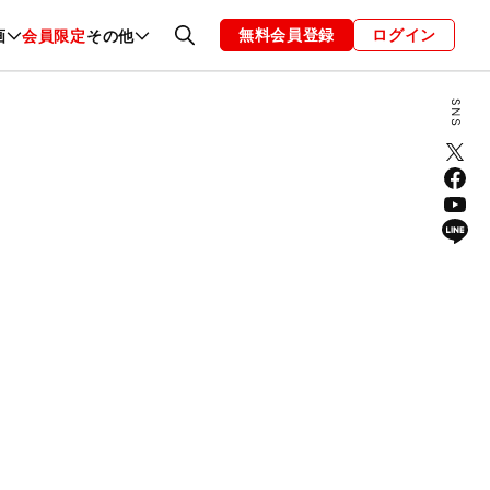
無料会員登録
ログイン
画
会員限定
その他
ファッション
恋愛・結婚
編集部
お知らせ