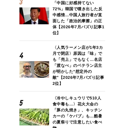
「中国に好感持てない
72%」韓国で噴き出した反
中感情…中国人旅行者が直
面した「政治的摩擦」の正
体【2026年7月バズり記事1
位】
〈人気ラーメン店が1年3カ
月で閉店〉原因は「味」で
も「売上」でもなく…名店
「渡なべ」のベテラン店主
が明かした“想定外の
敵”【2026年7月バズり記事
2位】
〈冷やしキュウリで510人
食中毒も…〉花火大会の
「豚の丸焼き」、キッチン
カーの「ケバブ」も…酷暑
の夏祭りで注意したい食べ
物