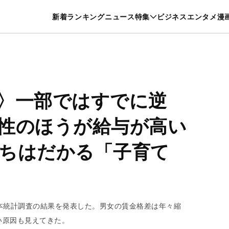
特集一覧を見る
漫画一覧を見る
新着
ランキング
ニュース
特集
ビジネス
エンタメ
漫
養・カルチャー
暮らし
スポーツ
ヘルスケア
美容
グルメ
〉一部ではすでに逆
性のほうが給与が高い
ちはだかる「子育て
基本統計調査の結果を発表した。男女の賃金格差は年々縮
い原因も見えてきた。