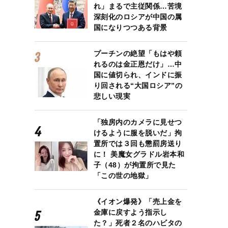
れ」まるで主従関係…苦境
深刻化のロシアが中国の属
国になりつつある背景
プーチンの絶望「もはや頼
れるのは金正恩だけ」…中
国に値切られ、インドに振
り回される“大国ロシア”の
悲しい現実
「独房内のカメラに見せつ
けるように服を脱いだ」拘
置所では３回も懲罰房送り
に！ 美魔女グラドル岩本和
子（48）が拘置所で見た
「この世の地獄」
《イオン爆発》「売上金を
金庫に戻すよう指示し
た？」死者２名のハビタの