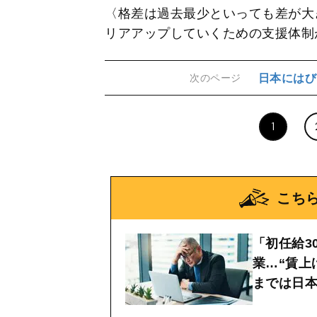
〈格差は過去最少といっても差が大
リアアップしていくための支援体制
日本にはび
次のページ
1
こち
「初任給3
業…“賃上
までは日