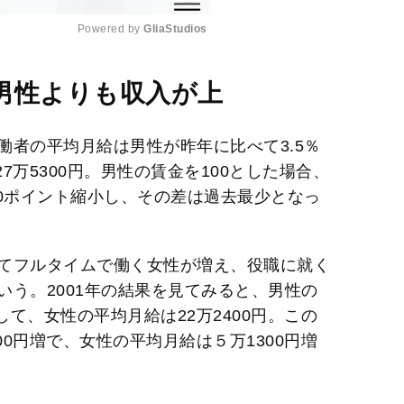
Powered by 
GliaStudios
M
男性よりも収入が上
u
t
働者の平均月給は男性が昨年に比べて3.5％
e
の27万5300円。男性の賃金を100とした場合、
1.0ポイント縮小し、その差は過去最少となっ
てフルタイムで働く女性が増え、役職に就く
う。2001年の結果を見てみると、男性の
して、女性の平均月給は22万2400円。この
00円増で、女性の平均月給は５万1300円増