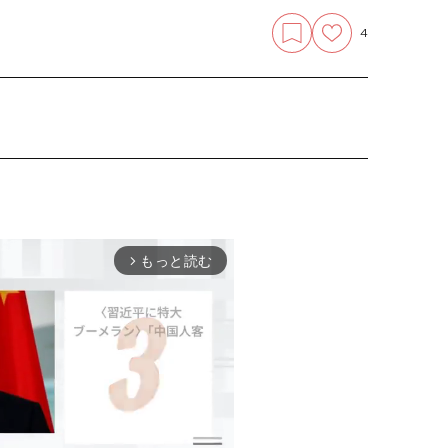
4
もっと読む
arrow_forward_ios