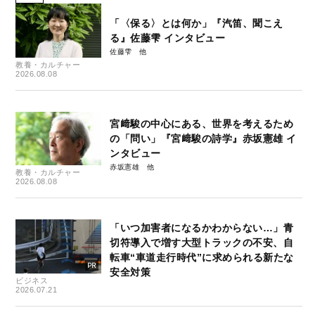
「〈保る〉とは何か」『汽笛、聞こえ
る』佐藤雫 インタビュー
佐藤雫
教養・カルチャー
2026.08.08
宮﨑駿の中心にある、世界を考えるため
の「問い」『宮﨑駿の詩学』赤坂憲雄 イ
ンタビュー
赤坂憲雄
教養・カルチャー
2026.08.08
「いつ加害者になるかわからない…」青
切符導入で増す大型トラックの不安、自
転車“車道走行時代”に求められる新たな
安全対策
ビジネス
2026.07.21