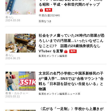
る昭和・平成・令和世代間のギャップ
無料
卒業白書2024#6
暮らし
2024.03.08
百田なつき
社会をナメ腐っていたJK時代の部屋が恐
ろしいまでの汚部屋…いったいなぜこん
なことに!? 話題の28歳独身彼氏なし
VTuber を直撃
無料
暮らし
集英社オンライン編集部
2024.06.25
文京区の名門小学校に中国系新移民の子
が“爆入学”…SNSでは“合格マウント”合
戦も「日本語を話せない生徒もいる」と
物議
教養・カルチャー
集英社オンライン編集部ニュース班
2025.03.11
〈広がる「一足制」〉学校から上履きが