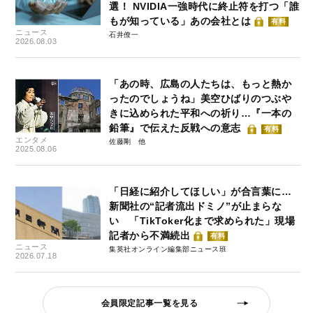
選！ NVIDIA一強時代に終止符を打つ「誰
もが知っている」あの会社とは
有料
ニュース
石井僚一
2026.08.03
「あの時、広島の人たちは、もっと熱か
ったのでしょうね」美空ひばりのつぶや
きに込められた平和への祈り…『一本の
鉛筆』で伝えた反戦への意志
有料
エンタメ
佐藤剛
2025.08.06
「日経に紹介してほしい」が合言葉に…
新聞社の“記者流出ドミノ”が止まらな
い 「TikToker化まで求められた」現場
記者から不満続出
有料
ニュース
集英社オンライン編集部ニュース班
2026.07.18
会員限定記事一覧を見る