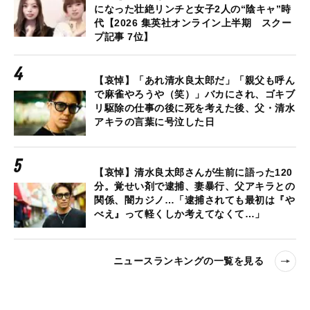
になった壮絶リンチと女子2人の“陰キャ”時
代【2026 集英社オンライン上半期 スクー
プ記事 7位】
【哀悼】「あれ清水良太郎だ」「親父も呼ん
で麻雀やろうや（笑）」バカにされ、ゴキブ
リ駆除の仕事の後に死を考えた後、父・清水
アキラの言葉に号泣した日
【哀悼】清水良太郎さんが生前に語った120
分。覚せい剤で逮捕、妻暴行、父アキラとの
関係、闇カジノ…「逮捕されても最初は『や
べえ』って軽くしか考えてなくて…」
ニュースランキングの一覧を見る