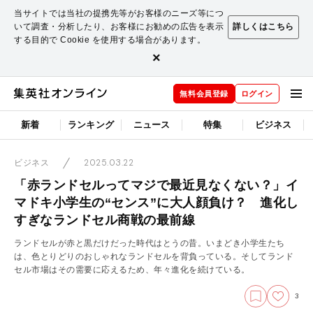
当サイトでは当社の提携先等がお客様のニーズ等につ
いて調査・分析したり、お客様にお勧めの広告を表示
詳しくはこちら
する目的で Cookie を使用する場合があります。
×
無料会員登録
ログイン
新着
ランキング
ニュース
特集
ビジネス
2025.03.22
ビジネス
「赤ランドセルってマジで最近見なくない？」イ
マドキ小学生の“センス”に大人顔負け？ 進化し
すぎなランドセル商戦の最前線
ランドセルが赤と黒だけだった時代はとうの昔。いまどき小学生たち
は、色とりどりのおしゃれなランドセルを背負っている。そしてランド
セル市場はその需要に応えるため、年々進化を続けている。
3