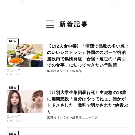
新着記事
NEW
【192人食中毒】「清潔で品数の多い感じ
のいいレストラン」静岡のスポーツ宿泊
施設内で集団発症…合宿・遠征の「集団
での食事」に知っておきたい予防策
ニュース
集英社オンライン編集部
2026.08.08
NEW
〈江別大学生集団暴行死〉主犯格の18歳
に無期懲役「自分はやってねぇ。誰かが
トドメさした」裁判で明かされた“他責ぶ
り”
ニュース
集英社オンライン編集部ニュース班
2026.08.08
NEW