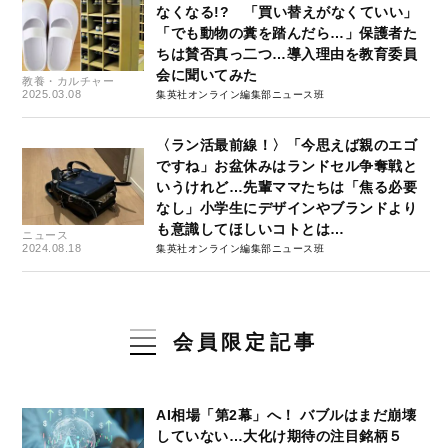
なくなる!? 「買い替えがなくていい」
「でも動物の糞を踏んだら…」保護者た
ちは賛否真っ二つ…導入理由を教育委員
会に聞いてみた
教養・カルチャー
2025.03.08
集英社オンライン編集部ニュース班
〈ラン活最前線！〉「今思えば親のエゴ
ですね」お盆休みはランドセル争奪戦と
いうけれど…先輩ママたちは「焦る必要
なし」小学生にデザインやブランドより
も意識してほしいコトとは…
ニュース
2024.08.18
集英社オンライン編集部ニュース班
会員限定記事
AI相場「第2幕」へ！ バブルはまだ崩壊
していない…大化け期待の注目銘柄５