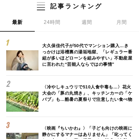
記事ランキング
最新
24時間
週間
月間
大久保佳代子が50代でマンション購入…き
っかけは浴槽裏の湯垢地獄、「レギュラー番
組が多いほどローンを組みやすい」不動産屋
に言われた“芸能人ならではの事情”
〈冷やしキュウリで510人食中毒も…〉花火
大会の「豚の丸焼き」、キッチンカーの「ケ
バブ」も…酷暑の夏祭りで注意したい食べ物
〈映画『ちいかわ』〉「子ども向けの映画に
静かにするマナーはありません」「叱ってく