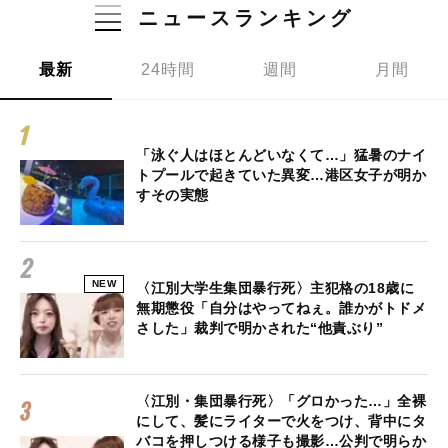
ニュースランキング
最新
24時間
週間
月間
「泳ぐ人はほとんどいなくて…」猛暑のナイ
トプールで起きていた異変…港区女子が明か
すその実態
NEW
〈江別大学生集団暴行死〉主犯格の18歳に
無期懲役「自分はやってねぇ。誰かがトドメ
さした」裁判で明かされた“他責ぶり”
〈江別・集団暴行死〉「グロかった…」全裸
にして、髪にライターで火をつけ、背中にタ
バコを押しつける様子も撮影…公判で明らか