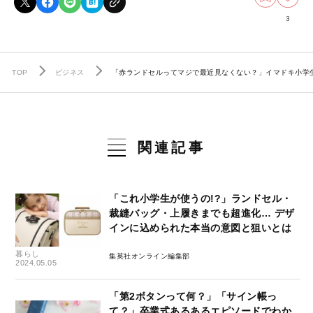
3
TOP
ビジネス
「赤ランドセルってマジで最近見なくない？」イマドキ小学生
関連記事
「これ小学生が使うの!?」ランドセル・
裁縫バッグ・上履きまでも超進化… デザ
インに込められた本当の意図と狙いとは
暮らし
集英社オンライン編集部
2024.05.05
「第2ボタンって何？」「サイン帳っ
て？」卒業式あるあるエピソードでわか