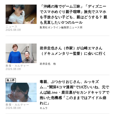
「沖縄の海でゲーム三昧」「ディズニー
でスマホめぐり親子喧嘩」旅先でスマホ
を手放さない子ども、親はどうする？ 親
も見直したい3つのルール
ニュース
集英社オンライン編集部ニュース班
2026.08.08
岩井圭也さん（作家）が山崎エマさん
（ドキュメンタリー監督）に会いに行く
岩井圭也
教養・カルチャー
2026.08.08
急上昇
毒親、ぶつかりおじさん、ルッキズ
ム…“闇深4コマ漫画”で10万いいね、元で
んぱ組.inc・鹿目凛がセカンドキャリアで
抱いた危機感「このままではアイドル崩
れに」
教養・カルチャー
2026.08.08
キムラ