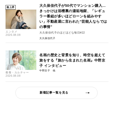
大久保佳代子が50代でマンション購入…
急上昇
きっかけは浴槽裏の湯垢地獄、「レギュ
ラー番組が多いほどローンを組みやす
い」不動産屋に言われた“芸能人ならでは
の事情”
エンタメ
大久保佳代子のほどほどな毎日#22
2026.08.08
大久保佳代子
名画の歴史と背景を知り、時空を超えて
旅をする『旅から生まれた名画』中野京
子 インタビュー
中野京子
教養・カルチャー
2026.08.08
新着記事一覧を見る