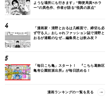
ような場所にも行きます」“郵便局員×ホラ
ー”の異色作、作者が語る“怪異の原点”
「漫画家・清野とおるは几帳面で、締切も必
ず守る人」おしゃれファッション誌で清野と
おるが連載のなぜ…編集長とは飲み友？
「毎日こち亀」スタート！ 『こちら葛飾区
亀有公園前派出所』が毎日読める！
漫画ランキングの一覧を見る