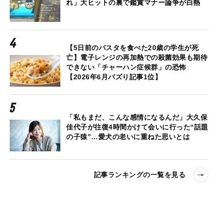
れ」大ヒットの裏で鑑賞マナー論争が白熱
【5日前のパスタを食べた20歳の学生が死
亡】電子レンジの再加熱での殺菌効果も期待
できない「チャーハン症候群」の恐怖
【2026年6月バズり記事1位】
「私もまだ、こんな感情になるんだ」大久保
佳代子が往復4時間かけて会いに行った“話題
の子猿”…愛犬の老いに重ねた思いとは
記事ランキングの一覧を見る