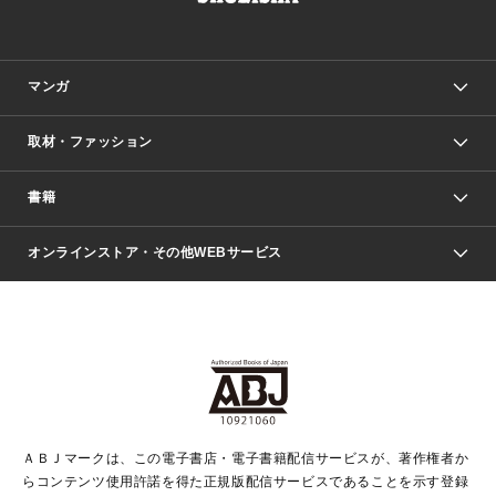
マンガ
取材・ファッション
少年マンガ
週刊少年ジャンプ
書籍
ファッション・美容
青年マンガ
ジャンプSQ.
Seventeen
週刊ヤングジャンプ
オンラインストア・その他WEBサービス
文芸・文庫・総合
芸能・情報・スポーツ
少女マンガ
Vジャンプ
non-no Web
ヤングジャンプ定期購読デジタル
すばる
Myojo
オンラインストア
りぼん
学芸・ノンフィクション・新書
最強ジャンプ
女性マンガ
@BAILA
ヤンジャン＋
小説すばる
週プレNEWS
マーガレット
集英社OTOコンテンツ
集英社 学芸編集部
少年ジャンプ＋
その他WEBサービス
クッキー
ライトノベル・ノベライズ
MAQUIA ONLINE
となりのヤングジャンプ
集英社 文芸ステーション
週プレ グラジャパ！
別冊マーガレット
SHUEISHA MANGA-ART HERITAGE
集英社 ビジネス書
ゼブラック
ココハナ
SHUEISHA ADNAVI
SPUR.JP
集英社Webマガジン Cobalt
グランドジャンプ
web 集英社文庫
キッズ
web Sportiva
マンガMee
ジャンプキャラクターズストア
集英社新書
ジャンプルーキー！
月刊オフィスユー
ＡＢＪマークは、この電子書店・電子書籍配信サービスが、著作権者か
EDITOR'S LAB
LEE
集英社オレンジ文庫
ウルトラジャンプ
青春と読書
パラスポ＋！
らコンテンツ使用許諾を得た正規版配信サービスであることを示す登録
集英社みらい文庫
リマコミ＋
HAPPY PLUS STORE
集英社新書プラス
ジャンプTOON