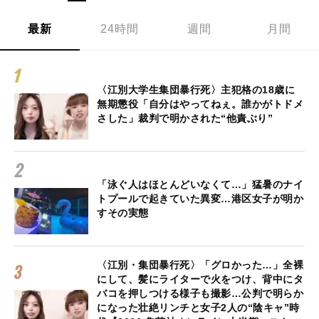
最新
24時間
週間
月間
〈江別大学生集団暴行死〉主犯格の18歳に
無期懲役「自分はやってねぇ。誰かがトドメ
さした」裁判で明かされた“他責ぶり”
「泳ぐ人はほとんどいなくて…」猛暑のナイ
トプールで起きていた異変…港区女子が明か
すその実態
〈江別・集団暴行死〉「グロかった…」全裸
にして、髪にライターで火をつけ、背中にタ
バコを押しつける様子も撮影…公判で明らか
になった壮絶リンチと女子2人の“陰キャ”時