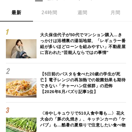
最新
24時間
週間
月間
大久保佳代子が50代でマンション購入…き
っかけは浴槽裏の湯垢地獄、「レギュラー番
組が多いほどローンを組みやすい」不動産屋
に言われた“芸能人ならではの事情”
【5日前のパスタを食べた20歳の学生が死
亡】電子レンジの再加熱での殺菌効果も期待
できない「チャーハン症候群」の恐怖
【2026年6月バズり記事1位】
〈冷やしキュウリで510人食中毒も…〉花火
大会の「豚の丸焼き」、キッチンカーの「ケ
バブ」も…酷暑の夏祭りで注意したい食べ物