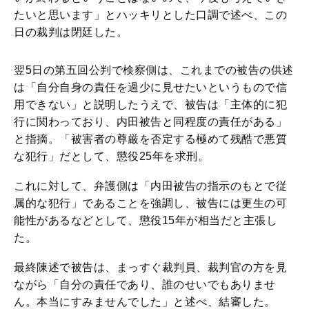
たいと思います」とハッキリとした口調で述べ、この
日の裁判は閉廷した。
翌5日の第五回公判で検察側は、これまでの被告の供述
は「自分自身の責任を過少に見せたいというもので信
用できない」と説明したうえで、被告は「主体的に犯
行に関わっており、内田被告と同程度の責任がある」
と指摘。「被害者の尊厳を否定する極めて残酷で悪質
な犯行」だとして、懲役25年を求刑。
これに対して、弁護側は「内田被告の指示のもとで従
属的な犯行」であることを強調し、被告には更生の可
能性があるなどとして、懲役15年が相当だと主張し
た。
最終陳述で被告は、まっすぐ裁判員、裁判官の方を見
ながら「自分の責任であり、誰のせいでもありませ
ん。本当にすみませんでした」と述べ、結審した。