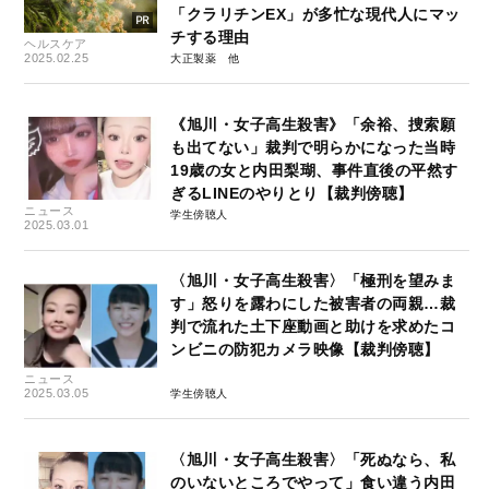
「クラリチンEX」が多忙な現代人にマッ
チする理由
ヘルスケア
2025.02.25
大正製薬
《旭川・女子高生殺害》「余裕、捜索願
も出てない」裁判で明らかになった当時
19歳の女と内田梨瑚、事件直後の平然す
ぎるLINEのやりとり【裁判傍聴】
ニュース
学生傍聴人
2025.03.01
〈旭川・女子高生殺害〉「極刑を望みま
す」怒りを露わにした被害者の両親…裁
判で流れた土下座動画と助けを求めたコ
ンビニの防犯カメラ映像【裁判傍聴】
ニュース
2025.03.05
学生傍聴人
〈旭川・女子高生殺害〉「死ぬなら、私
のいないところでやって」食い違う内田