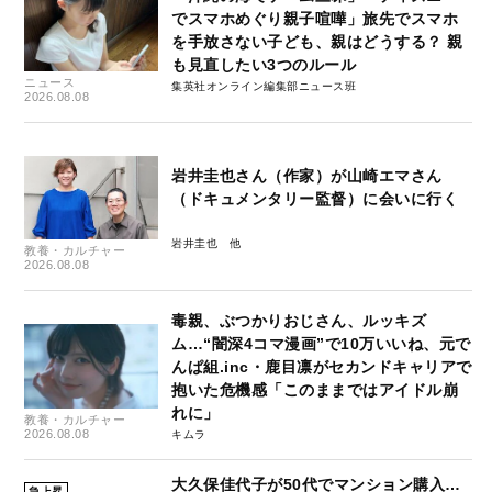
でスマホめぐり親子喧嘩」旅先でスマホ
を手放さない子ども、親はどうする？ 親
も見直したい3つのルール
ニュース
集英社オンライン編集部ニュース班
2026.08.08
岩井圭也さん（作家）が山崎エマさん
（ドキュメンタリー監督）に会いに行く
岩井圭也
教養・カルチャー
2026.08.08
毒親、ぶつかりおじさん、ルッキズ
ム…“闇深4コマ漫画”で10万いいね、元で
んぱ組.inc・鹿目凛がセカンドキャリアで
抱いた危機感「このままではアイドル崩
れに」
教養・カルチャー
2026.08.08
キムラ
大久保佳代子が50代でマンション購入…
急上昇