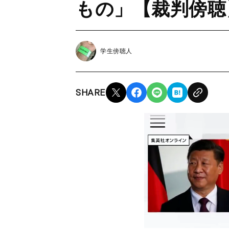
もの」【裁判傍聴
学生傍聴人
SHARE