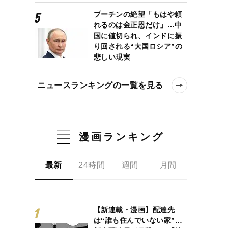
プーチンの絶望「もはや頼
れるのは金正恩だけ」…中
国に値切られ、インドに振
り回される“大国ロシア”の
悲しい現実
ニュースランキングの一覧を見る
漫画ランキング
最新
24時間
週間
月間
【新連載・漫画】配達先
は“誰も住んでいない家”…