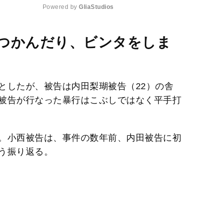
Powered by 
GliaStudios
M
つかんだり、ビンタをしま
u
t
e
としたが、被告は内田梨瑚被告（22）の舎
被告が行なった暴行はこぶしではなく平手打
。小西被告は、事件の数年前、内田被告に初
う振り返る。