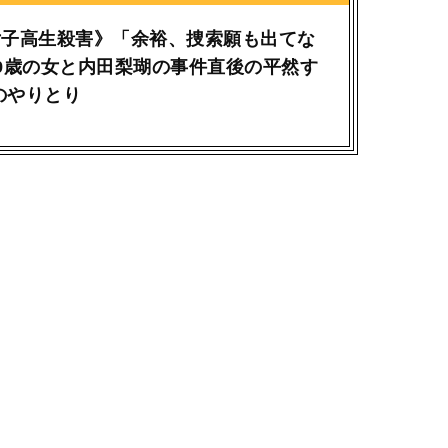
女子高生殺害》「余裕、捜索願も出てな
9歳の女と内田梨瑚の事件直後の平然す
Eのやりとり