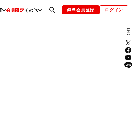
無料会員登録
ログイン
画
会員限定
その他
ファッション
恋愛・結婚
編集部
お知らせ