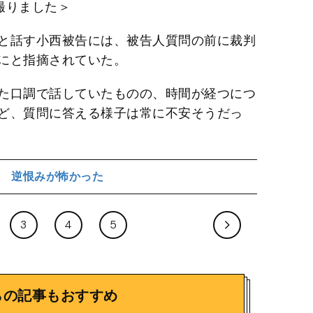
撮りました＞
と話す小西被告には、被告人質問の前に裁判
にと指摘されていた。
た口調で話していたものの、時間が経つにつ
ど、質問に答える様子は常に不安そうだっ
逆恨みが怖かった
3
4
5
らの記事もおすすめ