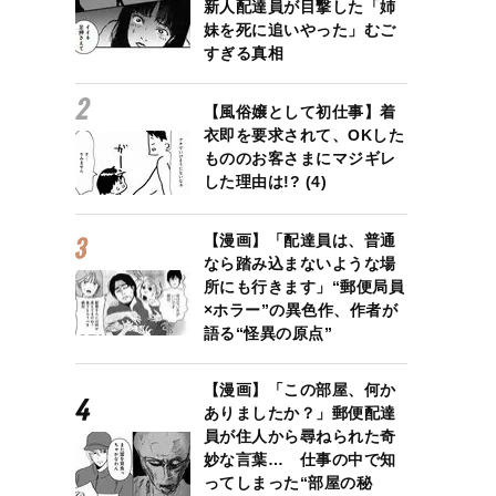
新人配達員が目撃した「姉
妹を死に追いやった」むご
すぎる真相
【風俗嬢として初仕事】着
衣即を要求されて、OKした
もののお客さまにマジギレ
した理由は!? (4)
【漫画】「配達員は、普通
なら踏み込まないような場
所にも行きます」“郵便局員
×ホラー”の異色作、作者が
語る“怪異の原点”
【漫画】「この部屋、何か
ありましたか？」郵便配達
員が住人から尋ねられた奇
妙な言葉… 仕事の中で知
ってしまった“部屋の秘