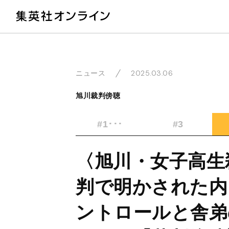
教
2025.03.06
ニュース
旭川裁判傍聴
#1･･･
#3
〈旭川・女子高生
判で明かされた内
ントロールと舎弟