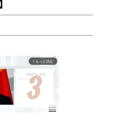
】
もっと読む
arrow_forward_ios