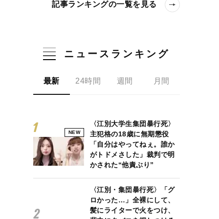
記事ランキングの一覧を見る
ニュースランキング
最新
24時間
週間
月間
〈江別大学生集団暴行死〉
NEW
主犯格の18歳に無期懲役
「自分はやってねぇ。誰か
がトドメさした」裁判で明
かされた“他責ぶり”
〈江別・集団暴行死〉「グ
ロかった…」全裸にして、
髪にライターで火をつけ、