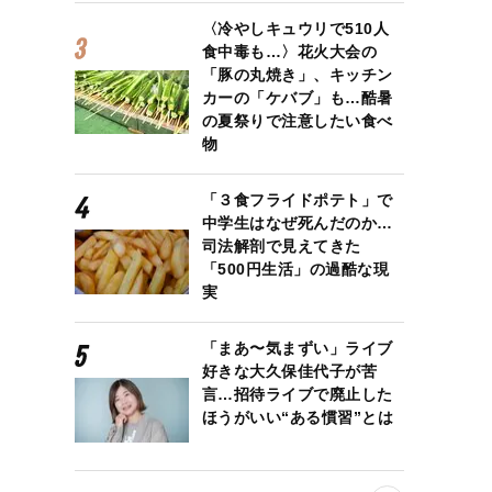
〈冷やしキュウリで510人
食中毒も…〉花火大会の
「豚の丸焼き」、キッチン
カーの「ケバブ」も…酷暑
の夏祭りで注意したい食べ
物
「３食フライドポテト」で
中学生はなぜ死んだのか…
司法解剖で見えてきた
「500円生活」の過酷な現
実
「まあ〜気まずい」ライブ
好きな大久保佳代子が苦
言…招待ライブで廃止した
ほうがいい“ある慣習”とは