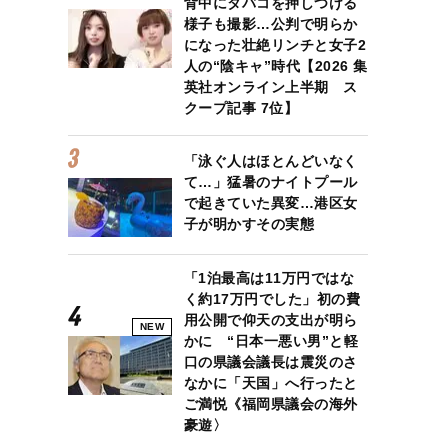
背中にタバコを押しつける
様子も撮影…公判で明らか
になった壮絶リンチと女子2
人の“陰キャ”時代【2026 集
英社オンライン上半期 ス
クープ記事 7位】
「泳ぐ人はほとんどいなく
て…」猛暑のナイトプール
で起きていた異変…港区女
子が明かすその実態
「1泊最高は11万円ではな
く約17万円でした」初の費
用公開で仰天の支出が明ら
NEW
かに “日本一悪い男”と軽
口の県議会議長は震災のさ
なかに「天国」へ行ったと
ご満悦《福岡県議会の海外
豪遊〉