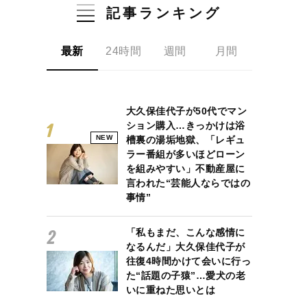
記事ランキング
最新
24時間
週間
月間
大久保佳代子が50代でマン
ション購入…きっかけは浴
NEW
槽裏の湯垢地獄、「レギュ
ラー番組が多いほどローン
を組みやすい」不動産屋に
言われた“芸能人ならではの
事情”
「私もまだ、こんな感情に
なるんだ」大久保佳代子が
往復4時間かけて会いに行っ
た“話題の子猿”…愛犬の老
いに重ねた思いとは