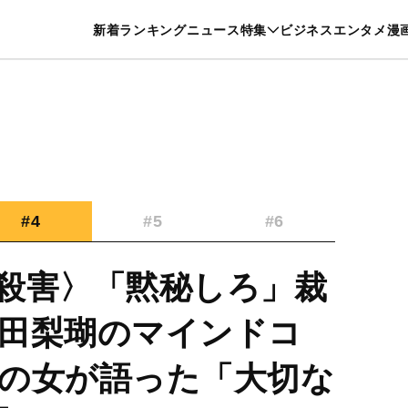
特集一覧を見る
漫画一覧を見る
新着
ランキング
ニュース
特集
ビジネス
エンタメ
漫
養・カルチャー
暮らし
スポーツ
ヘルスケア
美容
グルメ
#4
#5
#6
殺害〉「黙秘しろ」裁
田梨瑚のマインドコ
の女が語った「大切な