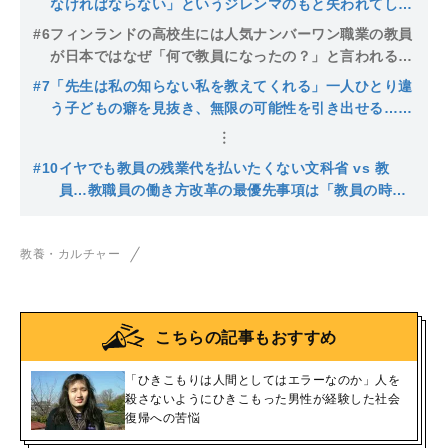
なければならない」というジレンマのもと失われてしま
った教師たちの尊厳
#6
フィンランドの高校生には人気ナンバーワン職業の教員
が日本ではなぜ「何で教員になったの？」と言われるの
か…問題を助長し続ける「副業先生」とは？
#7
「先生は私の知らない私を教えてくれる」一人ひとり違
う子どもの癖を見抜き、無限の可能性を引き出せる…令
和に求められる理想の先生像とは
#10
イヤでも教員の残業代を払いたくない文科省 vs 教
員…教職員の働き方改革の最優先事項は「教員の時間
外勤務を、労働基準法上の労働時間として認めるこ
と」
教養・カルチャー
こちらの記事もおすすめ
「ひきこもりは人間としてはエラーなのか」人を
殺さないようにひきこもった男性が経験した社会
復帰への苦悩