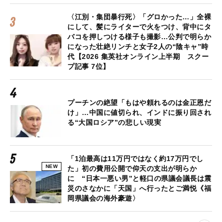
〈江別・集団暴行死〉「グロかった…」全裸
にして、髪にライターで火をつけ、背中にタ
バコを押しつける様子も撮影…公判で明らか
になった壮絶リンチと女子2人の“陰キャ”時
代【2026 集英社オンライン上半期 スクー
プ記事 7位】
プーチンの絶望「もはや頼れるのは金正恩だ
け」…中国に値切られ、インドに振り回され
る“大国ロシア”の悲しい現実
「1泊最高は11万円ではなく約17万円でし
NEW
た」初の費用公開で仰天の支出が明らか
に “日本一悪い男”と軽口の県議会議長は震
災のさなかに「天国」へ行ったとご満悦《福
岡県議会の海外豪遊〉