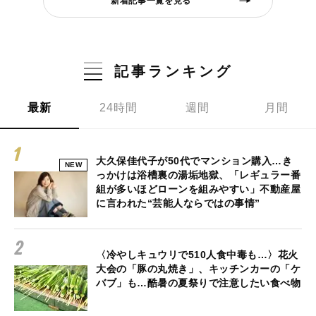
新着記事一覧を見る
記事ランキング
最新
24時間
週間
月間
大久保佳代子が50代でマンション購入…き
NEW
っかけは浴槽裏の湯垢地獄、「レギュラー番
組が多いほどローンを組みやすい」不動産屋
に言われた“芸能人ならではの事情”
〈冷やしキュウリで510人食中毒も…〉花火
大会の「豚の丸焼き」、キッチンカーの「ケ
バブ」も…酷暑の夏祭りで注意したい食べ物