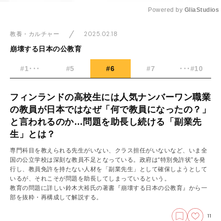
Powered by 
GliaStudios
Mute
2025.02.18
教養・カルチャー
崩壊する日本の公教育
#1･･･
#5
#6
#7
･･･#10
フィンランドの高校生には人気ナンバーワン職業
の教員が日本ではなぜ「何で教員になったの？」
と言われるのか…問題を助長し続ける「副業先
生」とは？
専門科目を教えられる先生がいない、クラス担任がいないなど、いま全
国の公立学校は深刻な教員不足となっている。政府は“特別免許状”を発
行し、教員免許を持たない人材を「副業先生」として確保しようとして
いるが、それこそが問題を助長してしまっているという。
教育の問題に詳しい鈴木大裕氏の著書『崩壊する日本の公教育』から一
部を抜粋・再構成して解説する。
11