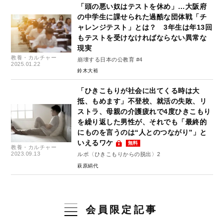
「頭の悪い奴はテストを休め」…大阪府
の中学生に課せられた過酷な団体戦「チ
ャレンジテスト」とは？ 3年生は年13回
もテストを受けなければならない異常な
現実
教養・カルチャー
崩壊する日本の公教育 #4
2025.01.22
鈴木大裕
「ひきこもりが社会に出てくる時は大
抵、もめます」不登校、就活の失敗、リ
ストラ、母親の介護疲れで4度ひきこもり
を繰り返した男性が、それでも「最終的
にものを言うのは“人とのつながり”」と
いえるワケ
無料
教養・カルチャー
2023.09.13
ルポ〈ひきこもりからの脱出〉2
萩原絹代
会員限定記事