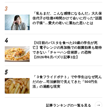
「私もまだ、こんな感情になるんだ」大久保
佳代子が往復4時間かけて会いに行った“話題
の子猿”…愛犬の老いに重ねた思いとは
【5日前のパスタを食べた20歳の学生が死
亡】電子レンジの再加熱での殺菌効果も期待
できない「チャーハン症候群」の恐怖
【2026年6月バズり記事1位】
「３食フライドポテト」で中学生はなぜ死ん
だのか…司法解剖で見えてきた「500円生
活」の過酷な現実
記事ランキングの一覧を見る