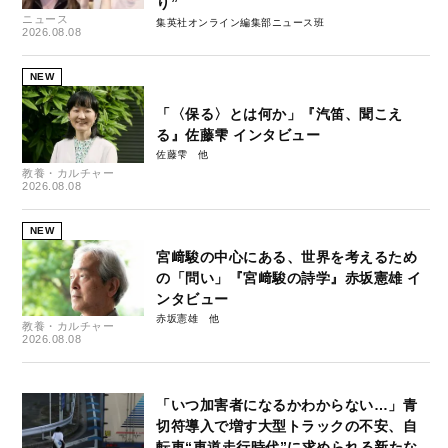
り”
ニュース
集英社オンライン編集部ニュース班
2026.08.08
NEW
「〈保る〉とは何か」『汽笛、聞こえ
る』佐藤雫 インタビュー
佐藤雫
教養・カルチャー
2026.08.08
NEW
宮﨑駿の中心にある、世界を考えるため
の「問い」『宮﨑駿の詩学』赤坂憲雄 イ
ンタビュー
赤坂憲雄
教養・カルチャー
2026.08.08
「いつ加害者になるかわからない…」青
切符導入で増す大型トラックの不安、自
転車“車道走行時代”に求められる新たな