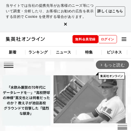
当サイトでは当社の提携先等がお客様のニーズ等につ
いて調査・分析したり、お客様にお勧めの広告を表示
詳しくはこちら
する目的で Cookie を使用する場合があります。
×
無料会員登録
ログイン
新着
ランキング
ニュース
特集
ビジネス
もっと読む
arrow_forward_ios