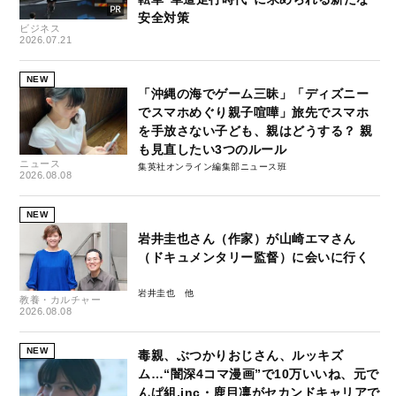
安全対策
ビジネス
2026.07.21
NEW
「沖縄の海でゲーム三昧」「ディズニー
でスマホめぐり親子喧嘩」旅先でスマホ
を手放さない子ども、親はどうする？ 親
も見直したい3つのルール
ニュース
集英社オンライン編集部ニュース班
2026.08.08
NEW
岩井圭也さん（作家）が山崎エマさん
（ドキュメンタリー監督）に会いに行く
岩井圭也
教養・カルチャー
2026.08.08
NEW
毒親、ぶつかりおじさん、ルッキズ
ム…“闇深4コマ漫画”で10万いいね、元で
んぱ組.inc・鹿目凛がセカンドキャリアで