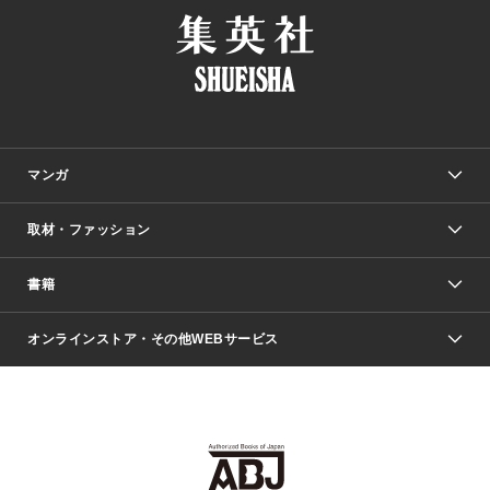
マンガ
取材・ファッション
少年マンガ
週刊少年ジャンプ
書籍
ファッション・美容
青年マンガ
ジャンプSQ.
Seventeen
週刊ヤングジャンプ
オンラインストア・その他WEBサービス
文芸・文庫・総合
芸能・情報・スポーツ
少女マンガ
Vジャンプ
non-no Web
ヤングジャンプ定期購読デジタル
すばる
Myojo
オンラインストア
りぼん
学芸・ノンフィクション・新書
最強ジャンプ
女性マンガ
@BAILA
ヤンジャン＋
小説すばる
週プレNEWS
マーガレット
集英社OTOコンテンツ
集英社 学芸編集部
少年ジャンプ＋
その他WEBサービス
クッキー
ライトノベル・ノベライズ
MAQUIA ONLINE
となりのヤングジャンプ
集英社 文芸ステーション
週プレ グラジャパ！
別冊マーガレット
SHUEISHA MANGA-ART HERITAGE