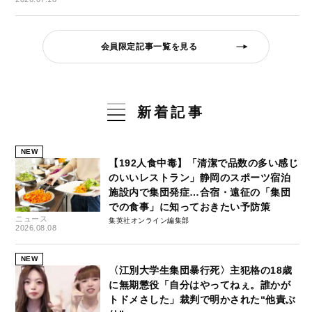
会員限定記事一覧を見る
新着記事
NEW
【192人食中毒】「清潔で品数の多い感じ
のいいレストラン」静岡のスポーツ宿泊
施設内で集団発症…合宿・遠征の「集団
での食事」に知っておきたい予防策
ニュース
集英社オンライン編集部
2026.08.08
NEW
〈江別大学生集団暴行死〉主犯格の18歳
に無期懲役「自分はやってねぇ。誰かが
トドメさした」裁判で明かされた“他責ぶ