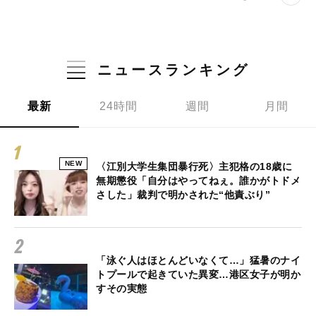
ニュースランキング
最新
24時間
週間
月間
NEW
〈江別大学生集団暴行死〉主犯格の18歳に
無期懲役「自分はやってねぇ。誰かがトドメ
さした」裁判で明かされた“他責ぶり”
「泳ぐ人はほとんどいなくて…」猛暑のナイ
トプールで起きていた異変…港区女子が明か
すその実態