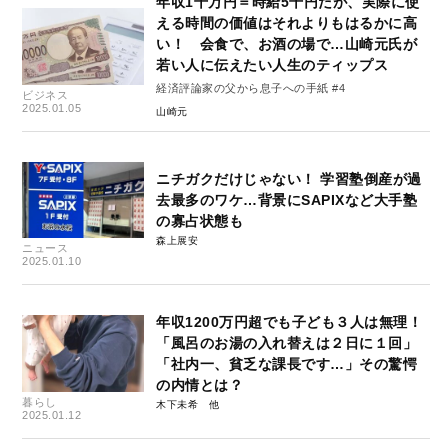
年収1千万円＝時給5千円だが、実際に使
える時間の価値はそれよりもはるかに高
い！ 会食で、お酒の場で…山崎元氏が
若い人に伝えたい人生のティップス
経済評論家の父から息子への手紙 #4
ビジネス
2025.01.05
山崎元
ニチガクだけじゃない！ 学習塾倒産が過
去最多のワケ…背景にSAPIXなど大手塾
の寡占状態も
森上展安
ニュース
2025.01.10
年収1200万円超でも子ども３人は無理！
「風呂のお湯の入れ替えは２日に１回」
「社内一、貧乏な課長です…」その驚愕
の内情とは？
暮らし
木下未希
2025.01.12