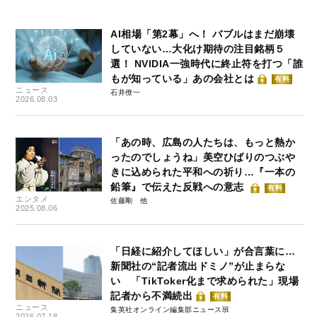
AI相場「第2幕」へ！ バブルはまだ崩壊
していない…大化け期待の注目銘柄５
選！ NVIDIA一強時代に終止符を打つ「誰
もが知っている」あの会社とは
有料
ニュース
石井僚一
2026.08.03
「あの時、広島の人たちは、もっと熱か
ったのでしょうね」美空ひばりのつぶや
きに込められた平和への祈り…『一本の
鉛筆』で伝えた反戦への意志
有料
エンタメ
佐藤剛
2025.08.06
「日経に紹介してほしい」が合言葉に…
新聞社の“記者流出ドミノ”が止まらな
い 「TikToker化まで求められた」現場
記者から不満続出
有料
ニュース
集英社オンライン編集部ニュース班
2026.07.18