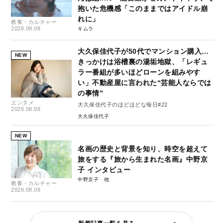
抱いた危機感「このままではアイドル崩
れに」
教養・カルチャー
2026.08.08
キムラ
大久保佳代子が50代でマンション購入…
NEW
きっかけは浴槽裏の湯垢地獄、「レギュ
ラー番組が多いほどローンを組みやす
い」不動産屋に言われた“芸能人ならでは
の事情”
エンタメ
大久保佳代子のほどほどな毎日#22
2026.08.08
大久保佳代子
NEW
名画の歴史と背景を知り、時空を超えて
旅をする『旅から生まれた名画』中野京
子 インタビュー
中野京子
教養・カルチャー
2026.08.08