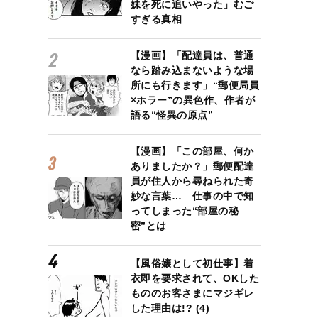
妹を死に追いやった」むご
すぎる真相
【漫画】「配達員は、普通
なら踏み込まないような場
所にも行きます」“郵便局員
×ホラー”の異色作、作者が
語る“怪異の原点”
【漫画】「この部屋、何か
ありましたか？」郵便配達
員が住人から尋ねられた奇
妙な言葉… 仕事の中で知
ってしまった“部屋の秘
密”とは
【風俗嬢として初仕事】着
衣即を要求されて、OKした
もののお客さまにマジギレ
した理由は!? (4)