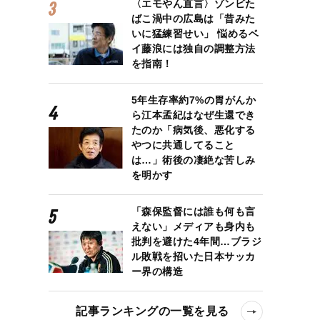
〈エモやん直言〉ゾンビた
ばこ渦中の広島は「昔みた
いに猛練習せい」 悩めるベ
イ藤浪には独自の調整方法
を指南！
5年生存率約7%の胃がんか
ら江本孟紀はなぜ生還でき
たのか「病気後、悪化する
やつに共通してること
は…」術後の凄絶な苦しみ
を明かす
「森保監督には誰も何も言
えない」メディアも身内も
批判を避けた4年間…ブラジ
ル敗戦を招いた日本サッカ
ー界の構造
記事ランキングの一覧を見る