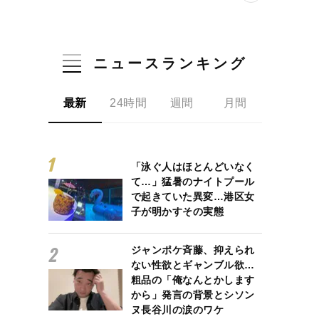
ニュースランキング
最新
24時間
週間
月間
「泳ぐ人はほとんどいなく
て…」猛暑のナイトプール
で起きていた異変…港区女
子が明かすその実態
ジャンポケ斉藤、抑えられ
ない性欲とギャンブル欲…
粗品の「俺なんとかします
から」発言の背景とシソン
ヌ長谷川の涙のワケ