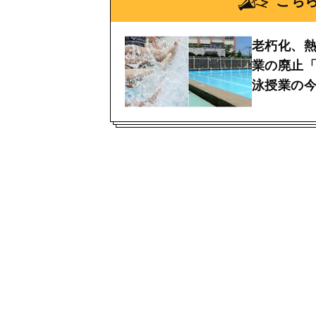
こち
老朽化、
業の廃止
泳授業の