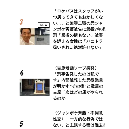
「ロケバスはスタッフがい
つ戻ってきてもおかしくな
い…」と無罪主張の元ジャ
NEW
ンポケ斉藤被告に懲役7年求
刑「反省の情もない」被害
を訴える女性は「ハニトラ
扱いされ…絶対許せない」
〈吉原老舗ソープ摘発〉
「刑事告発したのは私で
す」内部通報した元従業員
が明かす“その後”と激震の
吉原「次はどの店がやられ
るのか」
〈ジャンポケ斉藤・不同意
性交〉「一方的な行為では
ない」と主張する妻は過去2