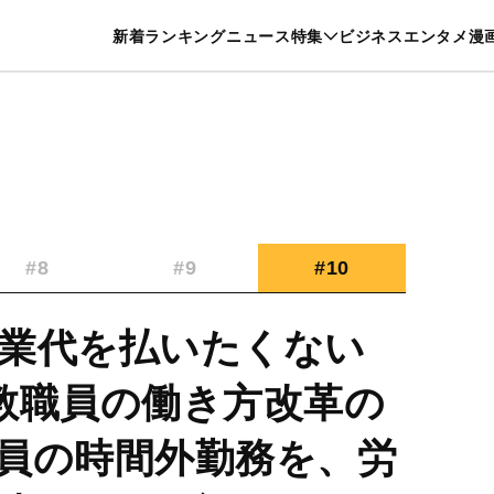
特集一覧を見る
漫画一覧を見る
新着
ランキング
ニュース
特集
ビジネス
エンタメ
漫
養・カルチャー
暮らし
スポーツ
ヘルスケア
美容
グルメ
#8
#9
#10
業代を払いたくない
…教職員の働き方改革の
員の時間外勤務を、労