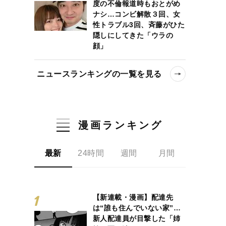
度の不倫報道時もおとがめ
ナシ…コンビ解散３回、女
性トラブル3回、斉藤がひた
隠しにしてきた「ウラの
顔」
ニュースランキングの一覧を見る
漫画ランキング
最新
24時間
週間
月間
【新連載・漫画】配達先
は“誰も住んでいない家”…
新人配達員が目撃した「姉