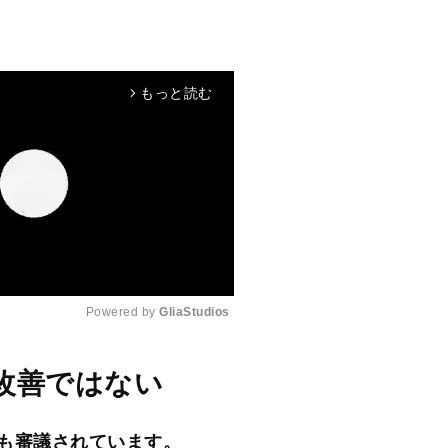
もっと読む
arrow_forward_ios
Powered by 
GliaStudios
M
改善ではない
u
t
も審議されています。