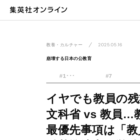
教
2025.05.16
教養・カルチャー
崩壊する日本の公教育
#1･･･
#7
イヤでも教員の残
文科省 vs 教員
最優先事項は「教