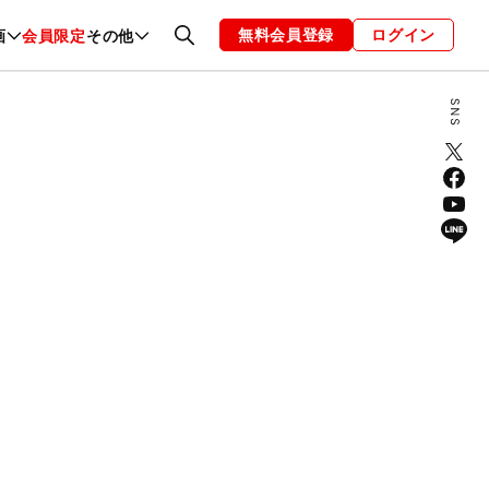
無料会員登録
ログイン
画
会員限定
その他
ファッション
恋愛・結婚
編集部
お知らせ