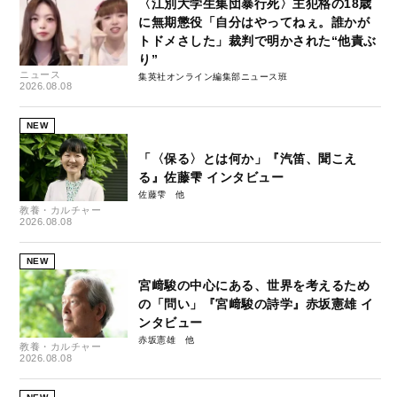
〈江別大学生集団暴行死〉主犯格の18歳
に無期懲役「自分はやってねぇ。誰かが
トドメさした」裁判で明かされた“他責ぶ
り”
ニュース
集英社オンライン編集部ニュース班
2026.08.08
NEW
「〈保る〉とは何か」『汽笛、聞こえ
る』佐藤雫 インタビュー
佐藤雫
教養・カルチャー
2026.08.08
NEW
宮﨑駿の中心にある、世界を考えるため
の「問い」『宮﨑駿の詩学』赤坂憲雄 イ
ンタビュー
赤坂憲雄
教養・カルチャー
2026.08.08