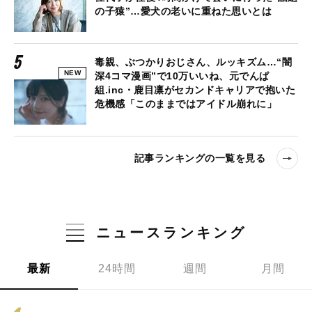
の子猿”…愛犬の老いに重ねた思いとは
毒親、ぶつかりおじさん、ルッキズム…“闇
NEW
深4コマ漫画”で10万いいね、元でんぱ
組.inc・鹿目凛がセカンドキャリアで抱いた
危機感「このままではアイドル崩れに」
記事ランキングの一覧を見る
ニュースランキング
最新
24時間
週間
月間