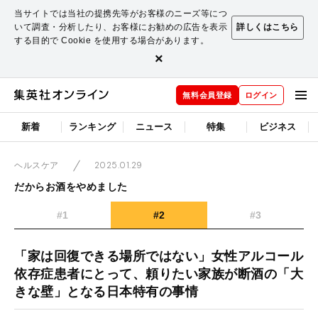
当サイトでは当社の提携先等がお客様のニーズ等につ
いて調査・分析したり、お客様にお勧めの広告を表示
詳しくはこちら
する目的で Cookie を使用する場合があります。
×
無料会員登録
ログイン
新着
ランキング
ニュース
特集
ビジネス
2025.01.29
ヘルスケア
だからお酒をやめました
#1
#2
#3
「家は回復できる場所ではない」女性アルコール
依存症患者にとって、頼りたい家族が断酒の「大
きな壁」となる日本特有の事情