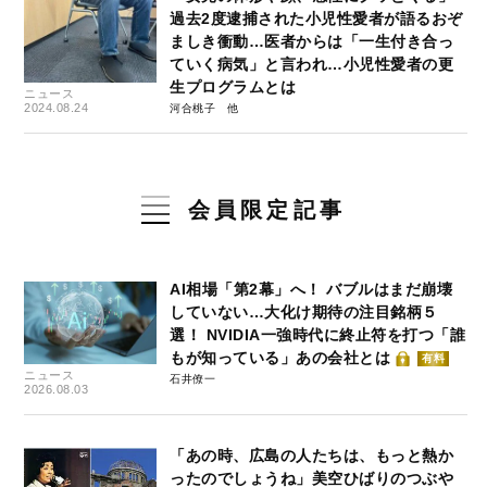
過去2度逮捕された小児性愛者が語るおぞ
ましき衝動…医者からは「一生付き合っ
ていく病気」と言われ…小児性愛者の更
生プログラムとは
ニュース
2024.08.24
河合桃子
会員限定記事
AI相場「第2幕」へ！ バブルはまだ崩壊
していない…大化け期待の注目銘柄５
選！ NVIDIA一強時代に終止符を打つ「誰
もが知っている」あの会社とは
有料
ニュース
石井僚一
2026.08.03
「あの時、広島の人たちは、もっと熱か
ったのでしょうね」美空ひばりのつぶや