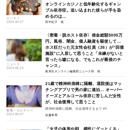
オンラインカジノと低年齢化するギャン
ブル依存症。追い込まれた彼らが手を染
めるのは…
エンタメ
2024.04.07
田中紀子
〈密着・脱ホスト依存〉借金総額5000万
円。風俗、闇金、個人融資を駆使して…
ホス狂だった元女性会社員（26）が“回復
施設”に入居して思うこと「未練がないと
言ったら嘘になる、でもこれが最後のチ
ニュース
ャンス」
2024.06.23
集英社オンライン編集部ニュース班
21歳で精神科病棟に隔離、退院後はマッ
チングアプリで男の家に連泊… オーバー
ドーズとアルコール依存に苦しんだ女性
が、社会復帰して思うこと
精神科病棟に隔離、社会復帰するまで #2
教養・カルチャー
2024.08.07
佐藤隼秀
「女児の体形や顔、感性にグッとくる」