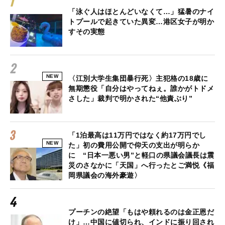
「泳ぐ人はほとんどいなくて…」猛暑のナイ
トプールで起きていた異変…港区女子が明か
すその実態
NEW
〈江別大学生集団暴行死〉主犯格の18歳に
無期懲役「自分はやってねぇ。誰かがトドメ
さした」裁判で明かされた“他責ぶり”
「1泊最高は11万円ではなく約17万円でし
NEW
た」初の費用公開で仰天の支出が明らか
に “日本一悪い男”と軽口の県議会議長は震
災のさなかに「天国」へ行ったとご満悦《福
岡県議会の海外豪遊〉
プーチンの絶望「もはや頼れるのは金正恩だ
け」…中国に値切られ、インドに振り回され