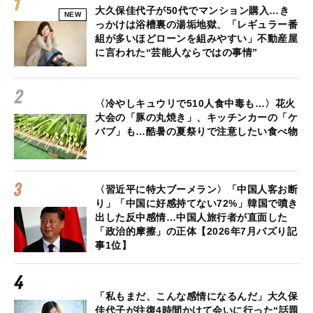
大久保佳代子が50代でマンション購入…き
NEW
っかけは浴槽裏の湯垢地獄、「レギュラー番
組が多いほどローンを組みやすい」不動産屋
に言われた“芸能人ならではの事情”
〈冷やしキュウリで510人食中毒も…〉花火
大会の「豚の丸焼き」、キッチンカーの「ケ
バブ」も…酷暑の夏祭りで注意したい食べ物
〈習近平に特大ブーメラン〉「中国人客お断
り」「中国に好感持てない72%」韓国で噴き
出した反中感情…中国人旅行者が直面した
「政治的摩擦」の正体【2026年7月バズり記
事1位】
「私もまだ、こんな感情になるんだ」大久保
佳代子が往復4時間かけて会いに行った“話題