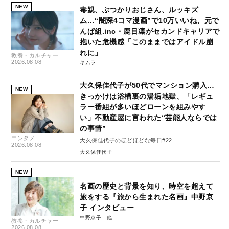
NEW
毒親、ぶつかりおじさん、ルッキズ
ム…“闇深4コマ漫画”で10万いいね、元で
んぱ組.inc・鹿目凛がセカンドキャリアで
抱いた危機感「このままではアイドル崩
れに」
教養・カルチャー
2026.08.08
キムラ
大久保佳代子が50代でマンション購入…
NEW
きっかけは浴槽裏の湯垢地獄、「レギュ
ラー番組が多いほどローンを組みやす
い」不動産屋に言われた“芸能人ならでは
の事情”
エンタメ
大久保佳代子のほどほどな毎日#22
2026.08.08
大久保佳代子
NEW
名画の歴史と背景を知り、時空を超えて
旅をする『旅から生まれた名画』中野京
子 インタビュー
中野京子
教養・カルチャー
2026.08.08