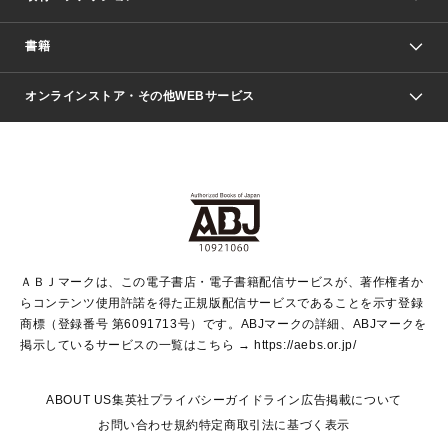
週刊少年ジャンプ
書籍
ファッション・美容
青年マンガ
ジャンプSQ.
Seventeen
週刊ヤングジャンプ
オンラインストア・その他WEBサービス
文芸・文庫・総合
芸能・情報・スポーツ
少女マンガ
Vジャンプ
non-no Web
ヤングジャンプ定期購読デジタル
すばる
Myojo
オンラインストア
りぼん
学芸・ノンフィクション・新書
最強ジャンプ
女性マンガ
@BAILA
ヤンジャン＋
小説すばる
週プレNEWS
マーガレット
集英社OTOコンテンツ
集英社 学芸編集部
少年ジャンプ＋
その他WEBサービス
クッキー
ライトノベル・ノベライズ
MAQUIA ONLINE
となりのヤングジャンプ
集英社 文芸ステーション
週プレ グラジャパ！
別冊マーガレット
SHUEISHA MANGA-ART HERITAGE
集英社 ビジネス書
ゼブラック
ココハナ
SHUEISHA ADNAVI
SPUR.JP
集英社Webマガジン Cobalt
グランドジャンプ
web 集英社文庫
キッズ
web Sportiva
マンガMee
ジャンプキャラクターズストア
集英社新書
ジャンプルーキー！
月刊オフィスユー
ＡＢＪマークは、この電子書店・電子書籍配信サービスが、著作権者か
EDITOR'S LAB
LEE
集英社オレンジ文庫
ウルトラジャンプ
青春と読書
パラスポ＋！
らコンテンツ使用許諾を得た正規版配信サービスであることを示す登録
集英社みらい文庫
リマコミ＋
HAPPY PLUS STORE
集英社新書プラス
ジャンプTOON
商標（登録番号 第6091713号）です。ABJマークの詳細、ABJマークを
Marisol
シフォン文庫
アジア人物史
S-KIDS.LAND
マンガMeets
掲示しているサービスの一覧はこちら →
https://aebs.or.jp/
shueisha vox
よみタイ
S-MANGA
Web éclat
ダッシュエックス文庫
LEEマルシェ
kotoba
集英社ジャンプリミックス
ABOUT US
集英社プライバシーガイドライン
広告掲載について
T JAPAN:The New York Times Style Magazine
JUMP j BOOKS
お問い合わせ
規約
特定商取引法に基づく表示
SHOP Marisol
e!集英社
集英社コミック文庫
集英社女性誌ポータル