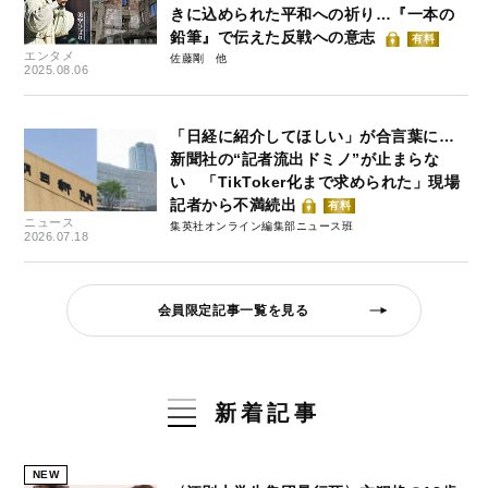
きに込められた平和への祈り…『一本の
鉛筆』で伝えた反戦への意志
有料
エンタメ
佐藤剛
2025.08.06
「日経に紹介してほしい」が合言葉に…
新聞社の“記者流出ドミノ”が止まらな
い 「TikToker化まで求められた」現場
記者から不満続出
有料
ニュース
集英社オンライン編集部ニュース班
2026.07.18
会員限定記事一覧を見る
新着記事
NEW