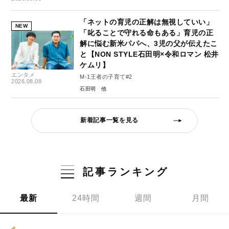
「ネットの育児の正解は無視していい」
NEW
「叱ることで守れる命もある」育児の正
解に悩む新米パパへ、3児の父が伝えたこ
と【NON STYLE石田明×令和ロマン 松井
ケムリ】
エンタメ
M-1王者の子育て#2
2026.08.08
石田明
新着記事一覧を見る
記事ランキング
最新
24時間
週間
月間