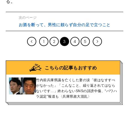
る。
次のページ
お酒を断って、男性に頼らず自分の足で立つこと
1
2
3
4
5
こちらの記事もおすすめ
竹内前兵庫県議を亡くした妻の涙「彼はなすすべ
がなかった」「こんなこと、繰り返されてはなら
ないです…」終わらないSNSの誹謗中傷、“パワハ
ラ認定”報道も〈兵庫県政大混乱〉