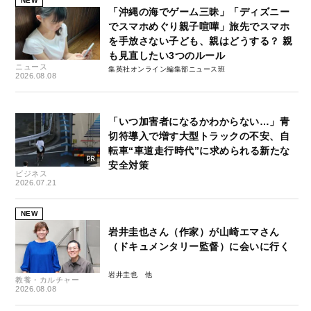
NEW
「沖縄の海でゲーム三昧」「ディズニー
でスマホめぐり親子喧嘩」旅先でスマホ
を手放さない子ども、親はどうする？ 親
も見直したい3つのルール
ニュース
集英社オンライン編集部ニュース班
2026.08.08
「いつ加害者になるかわからない…」青
切符導入で増す大型トラックの不安、自
転車“車道走行時代”に求められる新たな
安全対策
ビジネス
2026.07.21
NEW
岩井圭也さん（作家）が山崎エマさん
（ドキュメンタリー監督）に会いに行く
岩井圭也
教養・カルチャー
2026.08.08