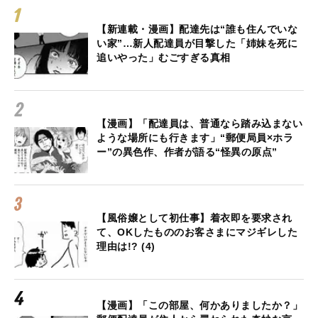
【新連載・漫画】配達先は“誰も住んでいな
い家”…新人配達員が目撃した「姉妹を死に
追いやった」むごすぎる真相
【漫画】「配達員は、普通なら踏み込まない
ような場所にも行きます」“郵便局員×ホラ
ー”の異色作、作者が語る“怪異の原点”
【風俗嬢として初仕事】着衣即を要求され
て、OKしたもののお客さまにマジギレした
理由は!? (4)
【漫画】「この部屋、何かありましたか？」