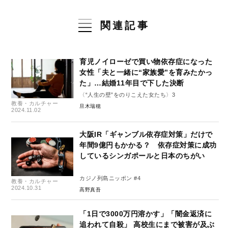
関連記事
育児ノイローゼで買い物依存症になった
女性「夫と一緒に“家族愛”を育みたかっ
た」…結婚11年目で下した決断
〈“人生の壁”をのりこえた女たち〉3
教養・カルチャー
旦木瑞穂
2024.11.02
大阪IR「ギャンブル依存症対策」だけで
年間9億円もかかる？ 依存症対策に成功
しているシンガポールと日本のちがい
カジノ列島ニッポン #4
教養・カルチャー
2024.10.31
高野真吾
「1日で3000万円溶かす」「闇金返済に
追われて自殺」 高校生にまで被害が及ぶ