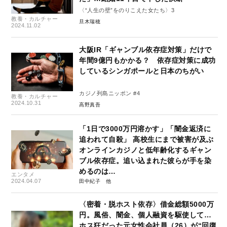
〈“人生の壁”をのりこえた女たち〉3
教養・カルチャー
旦木瑞穂
2024.11.02
大阪IR「ギャンブル依存症対策」だけで
年間9億円もかかる？ 依存症対策に成功
しているシンガポールと日本のちがい
カジノ列島ニッポン #4
教養・カルチャー
2024.10.31
高野真吾
「1日で3000万円溶かす」「闇金返済に
追われて自殺」 高校生にまで被害が及ぶ
オンラインカジノと低年齢化するギャン
ブル依存症。追い込まれた彼らが手を染
めるのは…
エンタメ
2024.04.07
田中紀子
〈密着・脱ホスト依存〉借金総額5000万
円。風俗、闇金、個人融資を駆使して…
ホス狂だった元女性会社員（26）が“回復