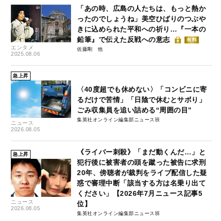
「あの時、広島の人たちは、もっと熱か
ったのでしょうね」美空ひばりのつぶや
きに込められた平和への祈り…『一本の
鉛筆』で伝えた反戦への意志
有料
エンタメ
佐藤剛
2025.08.06
急上昇
〈40度超でも休めない〉「コンビニに寄
るだけで苦情」「日陰で休むとサボり」
ごみ収集員を追い詰める“周囲の目”
集英社オンライン編集部ニュース班
ニュース
2026.08.05
《ライバー刺殺》「まだ動くんだ…」と
急上昇
犯行後に被害者の頭を蹴った被告に求刑
20年、傍聴者が裁判をライブ配信した疑
惑で審理中断「該当する方は名乗り出て
ください」【2026年7月ニュース記事5
ニュース
位】
2026.08.05
集英社オンライン編集部ニュース班