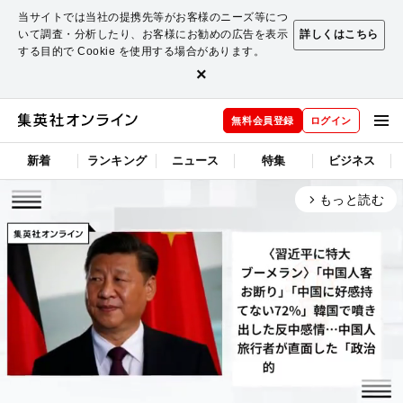
当サイトでは当社の提携先等がお客様のニーズ等につ
いて調査・分析したり、お客様にお勧めの広告を表示
詳しくはこちら
する目的で Cookie を使用する場合があります。
×
無料会員登録
ログイン
新着
ランキング
ニュース
特集
ビジネス
もっと読む
arrow_forward_ios