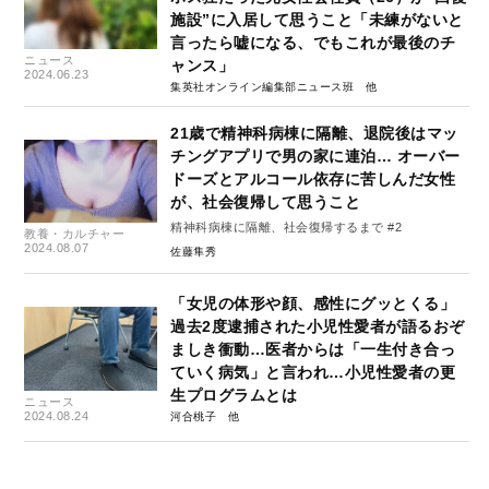
施設”に入居して思うこと「未練がないと
言ったら嘘になる、でもこれが最後のチ
ニュース
ャンス」
2024.06.23
集英社オンライン編集部ニュース班
21歳で精神科病棟に隔離、退院後はマッ
チングアプリで男の家に連泊… オーバー
ドーズとアルコール依存に苦しんだ女性
が、社会復帰して思うこと
精神科病棟に隔離、社会復帰するまで #2
教養・カルチャー
2024.08.07
佐藤隼秀
「女児の体形や顔、感性にグッとくる」
過去2度逮捕された小児性愛者が語るおぞ
ましき衝動…医者からは「一生付き合っ
ていく病気」と言われ…小児性愛者の更
生プログラムとは
ニュース
2024.08.24
河合桃子