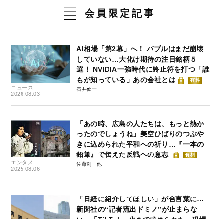
会員限定記事
AI相場「第2幕」へ！ バブルはまだ崩壊
していない…大化け期待の注目銘柄５
選！ NVIDIA一強時代に終止符を打つ「誰
もが知っている」あの会社とは
有料
ニュース
石井僚一
2026.08.03
「あの時、広島の人たちは、もっと熱か
ったのでしょうね」美空ひばりのつぶや
きに込められた平和への祈り…『一本の
鉛筆』で伝えた反戦への意志
有料
エンタメ
佐藤剛
2025.08.06
「日経に紹介してほしい」が合言葉に…
新聞社の“記者流出ドミノ”が止まらな