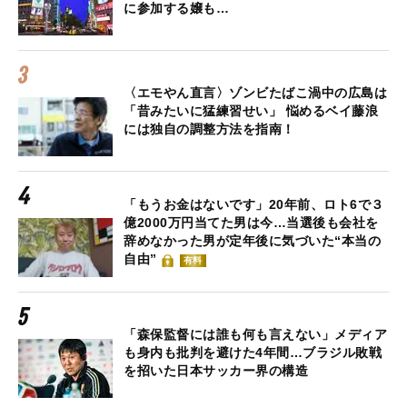
に参加する嬢も…
〈エモやん直言〉ゾンビたばこ渦中の広島は
「昔みたいに猛練習せい」 悩めるベイ藤浪
には独自の調整方法を指南！
「もうお金はないです」20年前、ロト6で３
億2000万円当てた男は今…当選後も会社を
辞めなかった男が定年後に気づいた“本当の
自由”
有料
「森保監督には誰も何も言えない」メディア
も身内も批判を避けた4年間…ブラジル敗戦
を招いた日本サッカー界の構造