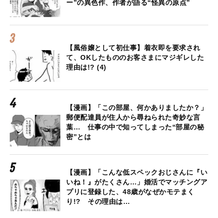
ー”の異色作、作者が語る“怪異の原点”
【風俗嬢として初仕事】着衣即を要求され
て、OKしたもののお客さまにマジギレした
理由は!? (4)
【漫画】「この部屋、何かありましたか？」
郵便配達員が住人から尋ねられた奇妙な言
葉… 仕事の中で知ってしまった“部屋の秘
密”とは
【漫画】「こんな低スペックおじさんに『い
いね！』がたくさん…」婚活でマッチングア
プリに登録した、48歳がなぜかモテまく
り!? その理由は…