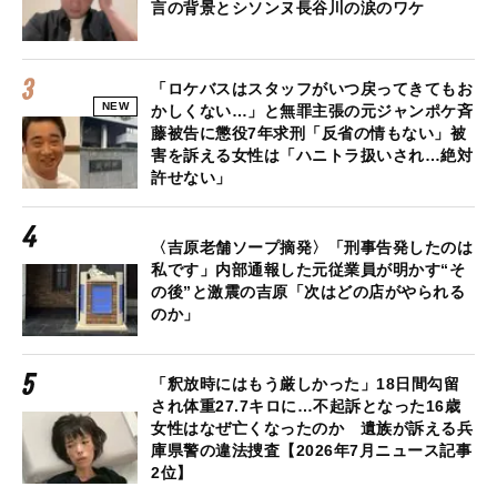
言の背景とシソンヌ長谷川の涙のワケ
「ロケバスはスタッフがいつ戻ってきてもお
NEW
かしくない…」と無罪主張の元ジャンポケ斉
藤被告に懲役7年求刑「反省の情もない」被
害を訴える女性は「ハニトラ扱いされ…絶対
許せない」
〈吉原老舗ソープ摘発〉「刑事告発したのは
私です」内部通報した元従業員が明かす“そ
の後”と激震の吉原「次はどの店がやられる
のか」
「釈放時にはもう厳しかった」18日間勾留
され体重27.7キロに…不起訴となった16歳
女性はなぜ亡くなったのか 遺族が訴える兵
庫県警の違法捜査【2026年7月ニュース記事
2位】