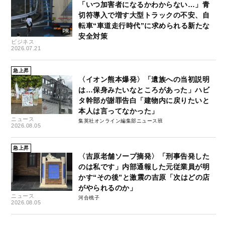
「いつ加害者になるかわからない…」青
切符導入で増す大型トラックの不安、自
転車“車道走行時代”に求められる新たな
安全対策
ビジネス
2026.07.21
急上昇
〈イオン熊本爆発〉「遺族への当初説明
は…保身みたいなところがあった」ハビ
タ幹部が謝罪告白「建物内に戻りたいと
本人は言ってなかった」
ニュース
集英社オンライン編集部ニュース班
2026.08.05
急上昇
〈吉原老舗ソープ摘発〉「刑事告発した
のは私です」内部通報した元従業員が明
かす“その後”と激震の吉原「次はどの店
がやられるのか」
ニュース
河合桃子
2026.08.05