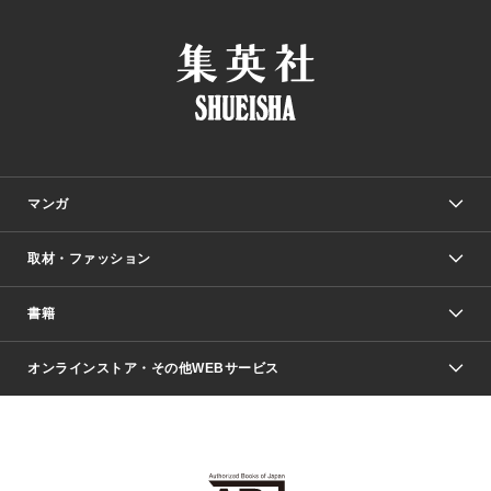
マンガ
取材・ファッション
少年マンガ
週刊少年ジャンプ
書籍
ファッション・美容
青年マンガ
ジャンプSQ.
Seventeen
週刊ヤングジャンプ
オンラインストア・その他WEBサービス
文芸・文庫・総合
芸能・情報・スポーツ
少女マンガ
Vジャンプ
non-no Web
ヤングジャンプ定期購読デジタル
すばる
Myojo
オンラインストア
りぼん
学芸・ノンフィクション・新書
最強ジャンプ
女性マンガ
@BAILA
ヤンジャン＋
小説すばる
週プレNEWS
マーガレット
集英社OTOコンテンツ
集英社 学芸編集部
少年ジャンプ＋
その他WEBサービス
クッキー
ライトノベル・ノベライズ