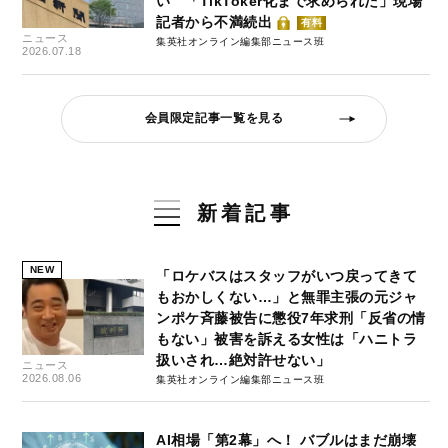
い 「TikToker化まで求められた」現場
記者から不満続出
有料
ニュース
集英社オンライン編集部ニュース班
2026.07.18
会員限定記事一覧を見る
新着記事
NEW
「ロケバスはスタッフがいつ戻ってきて
もおかしくない…」と無罪主張の元ジャ
ンポケ斉藤被告に懲役7年求刑「反省の情
もない」被害を訴える女性は「ハニトラ
扱いされ…絶対許せない」
ニュース
2026.08.06
集英社オンライン編集部ニュース班
AI相場「第2幕」へ！ バブルはまだ崩壊