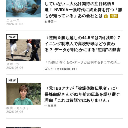
していない…大化け期待の注目銘柄５
選！ NVIDIA一強時代に終止符を打つ「誰
もが知っている」あの会社とは
有料
ニュース
石井僚一
2026.08.03
NEW
〈逆転＆勝ち越しの44.5％は7回以降〉7
イニング制導入で高校野球はどう変わ
る？ データが明らかにする“短縮”の弊害
「7回制が奪うもの-データが証明するドラマの消
スポーツ
失-」
2026.08.06
ゴジキ（@godziki_55）
NEW
〈元TBSアナが「被爆体験伝承者」に〉
長峰由紀さんが81年前の広島を語り継ぐ
理由「これは昔話ではありません」
中島早苗
教養・カルチャー
2026.08.06