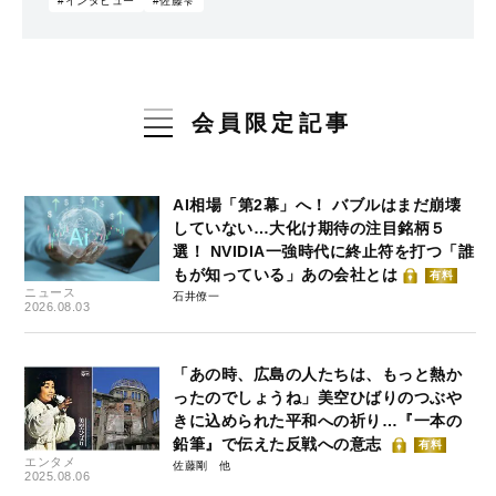
#インタビュー
#佐藤雫
会員限定記事
AI相場「第2幕」へ！ バブルはまだ崩壊
していない…大化け期待の注目銘柄５
選！ NVIDIA一強時代に終止符を打つ「誰
もが知っている」あの会社とは
有料
ニュース
石井僚一
2026.08.03
「あの時、広島の人たちは、もっと熱か
ったのでしょうね」美空ひばりのつぶや
きに込められた平和への祈り…『一本の
鉛筆』で伝えた反戦への意志
有料
エンタメ
佐藤剛
2025.08.06