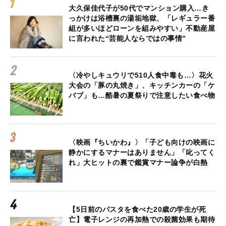
大久保佳代子が50代でマンション購入…き
っかけは浴槽裏の湯垢地獄、「レギュラー番
組が多いほどローンを組みやすい」不動産屋
に言われた“芸能人ならではの事情”
〈冷やしキュウリで510人食中毒も…〉花火
大会の「豚の丸焼き」、キッチンカーの「ケ
バブ」も…酷暑の夏祭りで注意したい食べ物
〈映画『ちいかわ』〉「子ども向けの映画に
静かにするマナーはありません」「叱ってく
れ」大ヒットの裏で鑑賞マナー論争が白熱
【5日前のパスタを食べた20歳の学生が死
亡】電子レンジの再加熱での殺菌効果も期待