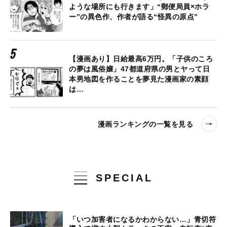
ような場所にも行きます」“郵便局員×ホラ
ー”の異色作、作者が語る“怪異の原点”
【漫画あり】日給最高6万円。「子供のころ
の夢は風俗嬢」47都道府県の男とヤって日
本男地図を作ることを夢見た漫画家の素顔
は…
漫画ランキングの一覧を見る
SPECIAL
「いつ加害者になるかわからない…」青切符