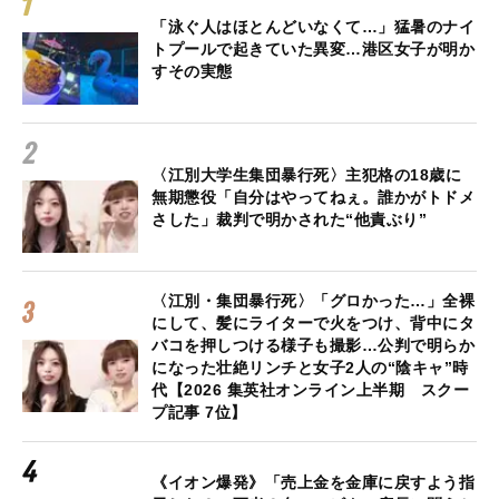
「泳ぐ人はほとんどいなくて…」猛暑のナイ
トプールで起きていた異変…港区女子が明か
すその実態
〈江別大学生集団暴行死〉主犯格の18歳に
無期懲役「自分はやってねぇ。誰かがトドメ
さした」裁判で明かされた“他責ぶり”
〈江別・集団暴行死〉「グロかった…」全裸
にして、髪にライターで火をつけ、背中にタ
バコを押しつける様子も撮影…公判で明らか
になった壮絶リンチと女子2人の“陰キャ”時
代【2026 集英社オンライン上半期 スクー
プ記事 7位】
《イオン爆発》「売上金を金庫に戻すよう指