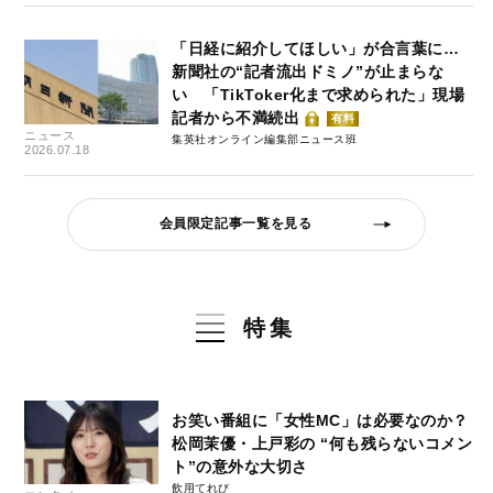
「日経に紹介してほしい」が合言葉に…
新聞社の“記者流出ドミノ”が止まらな
い 「TikToker化まで求められた」現場
記者から不満続出
有料
ニュース
集英社オンライン編集部ニュース班
2026.07.18
会員限定記事一覧を見る
特集
お笑い番組に「女性MC」は必要なのか？
松岡茉優・上戸彩の “何も残らないコメン
ト”の意外な大切さ
飲用てれび