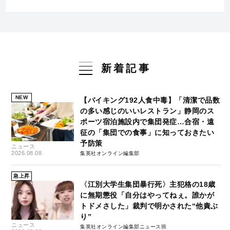
新着記事
NEW
【バイキング192人食中毒】「清潔で品数
の多い感じのいいレストラン」静岡のス
ポーツ宿泊施設内で集団発症…合宿・遠
征の「集団での食事」に知っておきたい
予防策
ニュース
2026.08.08
集英社オンライン編集部
急上昇
〈江別大学生集団暴行死〉主犯格の18歳
に無期懲役「自分はやってねぇ。誰かが
トドメさした」裁判で明かされた“他責ぶ
り”
ニュース
集英社オンライン編集部ニュース班