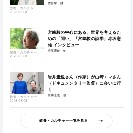
佐藤雫
教養・カルチャー
2026.08.08
宮﨑駿の中心にある、世界を考えるた
めの「問い」『宮﨑駿の詩学』赤坂憲
雄 インタビュー
赤坂憲雄
教養・カルチャー
2026.08.08
岩井圭也さん（作家）が山崎エマさん
（ドキュメンタリー監督）に会いに行
く
岩井圭也
教養・カルチャー
2026.08.08
教養・カルチャー一覧を見る