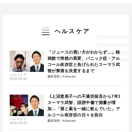
ヘルスケア
「ジュースの買い方がわからず…」映
画館で突然の異変、パニック症・アル
コール依存症と告げられたスーマラ武
智が禁酒を決意するまで
ヘルスケア
森田浩明／A4studio
2026.08.03
《上沼恵美子への不適切発言から7年》
スーマラ武智、誹謗中傷で酒量が増
加…「酒と薬を一緒に飲んでいた」ア
ルコール依存症の日々を告白
ヘルスケア
森田浩明／A4studio
2026.08.03