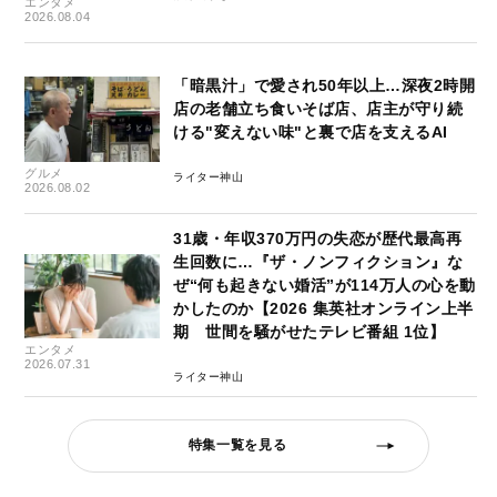
エンタメ
2026.08.04
「暗黒汁」で愛され50年以上…深夜2時開
店の老舗立ち食いそば店、店主が守り続
ける"変えない味"と裏で店を支えるAI
グルメ
ライター神山
2026.08.02
31歳・年収370万円の失恋が歴代最高再
生回数に…『ザ・ノンフィクション』な
ぜ“何も起きない婚活”が114万人の心を動
かしたのか【2026 集英社オンライン上半
期 世間を騒がせたテレビ番組 1位】
エンタメ
2026.07.31
ライター神山
特集一覧を見る