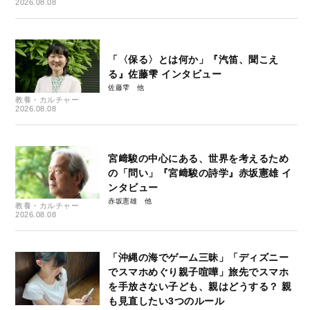
2026.08.08
「〈保る〉とは何か」『汽笛、聞こえ
る』佐藤雫 インタビュー
佐藤雫
教養・カルチャー
2026.08.08
宮﨑駿の中心にある、世界を考えるため
の「問い」『宮﨑駿の詩学』赤坂憲雄 イ
ンタビュー
赤坂憲雄
教養・カルチャー
2026.08.08
「沖縄の海でゲーム三昧」「ディズニー
でスマホめぐり親子喧嘩」旅先でスマホ
を手放さない子ども、親はどうする？ 親
も見直したい3つのルール