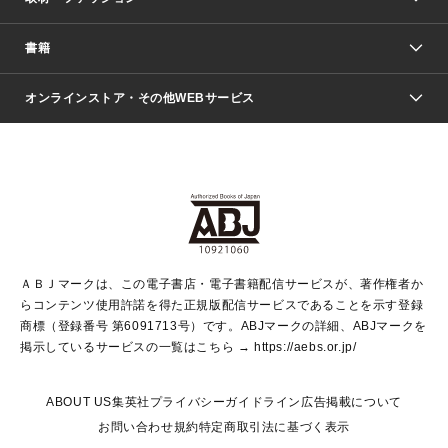
少年マンガ
週刊少年ジャンプ
書籍
ファッション・美容
青年マンガ
ジャンプSQ.
Seventeen
週刊ヤングジャンプ
オンラインストア・その他WEBサービス
文芸・文庫・総合
芸能・情報・スポーツ
少女マンガ
Vジャンプ
non-no Web
ヤングジャンプ定期購読デジタル
すばる
Myojo
オンラインストア
りぼん
学芸・ノンフィクション・新書
最強ジャンプ
女性マンガ
@BAILA
ヤンジャン＋
小説すばる
週プレNEWS
マーガレット
集英社OTOコンテンツ
集英社 学芸編集部
少年ジャンプ＋
その他WEBサービス
クッキー
ライトノベル・ノベライズ
MAQUIA ONLINE
となりのヤングジャンプ
集英社 文芸ステーション
週プレ グラジャパ！
別冊マーガレット
SHUEISHA MANGA-ART HERITAGE
集英社 ビジネス書
ゼブラック
ココハナ
SHUEISHA ADNAVI
SPUR.JP
集英社Webマガジン Cobalt
グランドジャンプ
web 集英社文庫
キッズ
web Sportiva
マンガMee
ジャンプキャラクターズストア
集英社新書
ジャンプルーキー！
月刊オフィスユー
ＡＢＪマークは、この電子書店・電子書籍配信サービスが、著作権者か
EDITOR'S LAB
LEE
集英社オレンジ文庫
ウルトラジャンプ
青春と読書
パラスポ＋！
らコンテンツ使用許諾を得た正規版配信サービスであることを示す登録
集英社みらい文庫
リマコミ＋
HAPPY PLUS STORE
集英社新書プラス
ジャンプTOON
商標（登録番号 第6091713号）です。ABJマークの詳細、ABJマークを
Marisol
シフォン文庫
アジア人物史
S-KIDS.LAND
マンガMeets
掲示しているサービスの一覧はこちら →
https://aebs.or.jp/
shueisha vox
よみタイ
S-MANGA
Web éclat
ダッシュエックス文庫
LEEマルシェ
kotoba
集英社ジャンプリミックス
ABOUT US
集英社プライバシーガイドライン
広告掲載について
T JAPAN:The New York Times Style Magazine
JUMP j BOOKS
お問い合わせ
規約
特定商取引法に基づく表示
SHOP Marisol
e!集英社
集英社コミック文庫
集英社女性誌ポータル