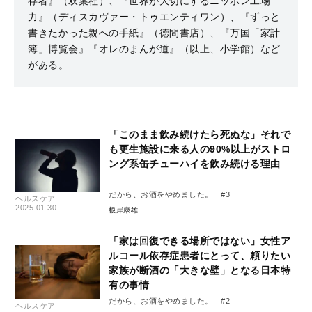
存者』（双葉社）、『世界が大切にするニッポン工場
力』（ディスカヴァー・トゥエンティワン）、『ずっと
書きたかった親への手紙』（徳間書店）、『万国「家計
簿」博覧会』『オレのまんが道』（以上、小学館）など
がある。
「このまま飲み続けたら死ぬな」それで
も更生施設に来る人の90%以上がストロ
ング系缶チューハイを飲み続ける理由
だから、お酒をやめました。 #3
ヘルスケア
2025.01.30
根岸康雄
「家は回復できる場所ではない」女性ア
ルコール依存症患者にとって、頼りたい
家族が断酒の「大きな壁」となる日本特
有の事情
だから、お酒をやめました。 #2
ヘルスケア