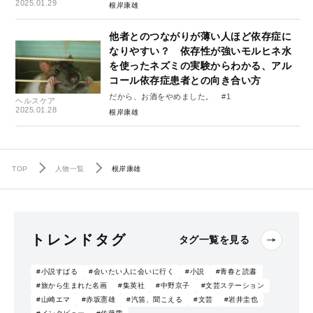
2025.01.29
根岸康雄
他者とのつながりが薄い人ほど依存症に
なりやすい？ 依存性が強いモルヒネ水
を使ったネズミの実験からわかる、アル
コール依存症患者との向き合い方
だから、お酒をやめました。 #1
ヘルスケア
2025.01.28
根岸康雄
TOP
人物一覧
根岸康雄
トレンドタグ
タグ一覧を見る
#小説すばる
#会いたい人に会いに行く
#小説
#青春と読書
#旅から生まれた名画
#集英社
#中野京子
#文芸ステーション
#山崎エマ
#赤坂憲雄
#汽笛、聞こえる
#文芸
#岩井圭也