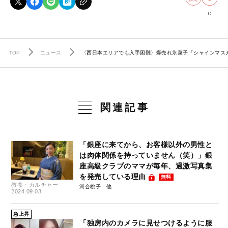
0
TOP
ニュース
〈西日本エリアでも入手困難〉爆売れ氷菓子「シャインマス
関連記事
「銀座に来てから、お客様以外の男性と
は肉体関係を持っていません（笑）」銀
座高級クラブのママが毎年、過激写真集
を発売している理由
無料
教養・カルチャー
河合桃子
2024.09.03
急上昇
「独房内のカメラに見せつけるように服