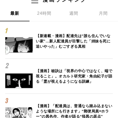
最新
24時間
週間
月間
【新連載・漫画】配達先は“誰も住んでいな
い家”…新人配達員が目撃した「姉妹を死に
追いやった」むごすぎる真相
【漫画】秘訣は「視界の中心ではなく、端で
視ること」。オカルト研究家・角由紀子が語
る「霊が視えるようになる訓練」
【漫画】「配達員は、普通なら踏み込まない
ような場所にも行きます」“郵便局員×ホラ
ー”の異色作、作者が語る“怪異の原点”