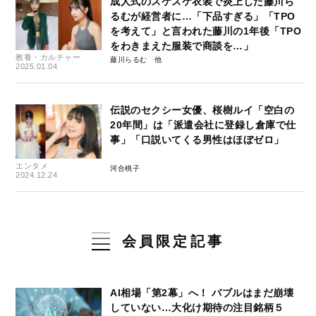
成人式のスケスケ衣装で炎上した藤川ら
るむが経営者に…「下品すぎる」「TPO
を考えて」と言われた藤川の1年後「TPO
をわきまえた服装で商談を…」
教養・カルチャー
藤川らるむ
2025.01.04
伝説のセクシー女優、桜樹ルイ「空白の
20年間」は「派遣会社に登録し倉庫で仕
事」「口説いてくる男性はほぼゼロ」
エンタメ
河合桃子
2024.12.24
会員限定記事
AI相場「第2幕」へ！ バブルはまだ崩壊
していない…大化け期待の注目銘柄５