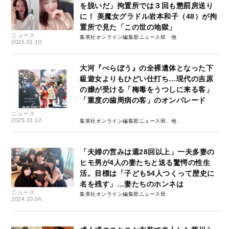
を脱いだ」拘置所では３回も懲罰房送り
に！ 美魔女グラドル岩本和子（48）が拘
置所で見た「この世の地獄」
ニュース
集英社オンライン編集部ニュース班
2025.01.10
大河『べらぼう』の全裸遺体となった下
級遊女よりもひどい仕打ち…現代の吉原
の嬢が受ける「梅毒をうつしに来る客」
「重度の歯周病の客」のオンパレード
ニュース
2025.01.12
集英社オンライン編集部ニュース班
「夫婦の営みは週28回以上」一夫多妻の
ヒモ男が4人の妻たちと送る驚愕の性生
活。目標は「子ども54人つくって歴史に
名を残す」…妻たちのホンネは
ニュース
集英社オンライン編集部ニュース班
2024.10.06