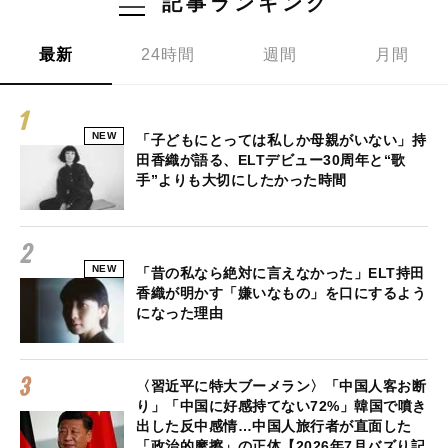
記事ランキング
最新
24時間
週間
月間
NEW
「子どもにとっては私しか母親がいない」持
田香織が語る、ELTデビュー30周年と“歌
手”よりも大切にしたかった時間
NEW
「昔の私なら絶対に言えなかった」ELT持田
香織が明かす「嫌いなもの」を口にするよう
になった理由
〈習近平に特大ブーメラン〉「中国人客お断
り」「中国に好感持てない72%」韓国で噴き
出した反中感情…中国人旅行者が直面した
「政治的摩擦」の正体【2026年7月バズり記