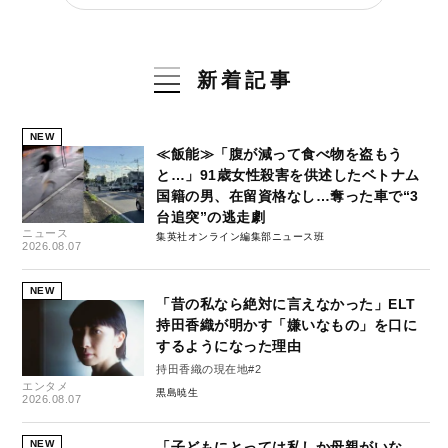
新着記事
NEW
≪飯能≫「腹が減って食べ物を盗もう
と…」91歳女性殺害を供述したベトナム
国籍の男、在留資格なし…奪った車で“3
台追突”の逃走劇
ニュース
集英社オンライン編集部ニュース班
2026.08.07
NEW
「昔の私なら絶対に言えなかった」ELT
持田香織が明かす「嫌いなもの」を口に
するようになった理由
持田香織の現在地#2
エンタメ
黒島暁生
2026.08.07
NEW
「子どもにとっては私しか母親がいな