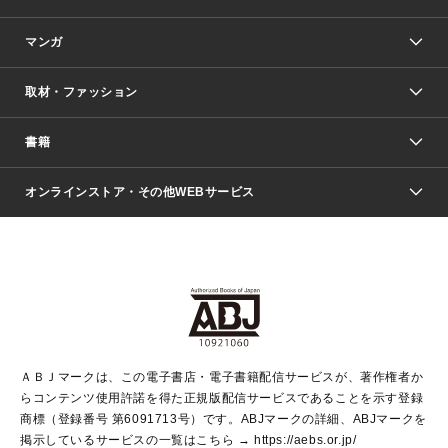
マンガ
取材・ファッション
少年マンガ
週刊少年ジャンプ
書籍
ファッション・美容
青年マンガ
ジャンプSQ.
Seventeen
週刊ヤングジャンプ
オンラインストア・その他WEBサービス
文芸・文庫・総合
芸能・情報・スポーツ
少女マンガ
Vジャンプ
non-no Web
ヤングジャンプ定期購読デジタル
すばる
Myojo
オンラインストア
りぼん
学芸・ノンフィクション・新書
最強ジャンプ
女性マンガ
@BAILA
ヤンジャン＋
小説すばる
週プレNEWS
マーガレット
集英社OTOコンテンツ
集英社 学芸編集部
少年ジャンプ＋
その他WEBサービス
クッキー
ライトノベル・ノベライズ
MAQUIA ONLINE
となりのヤングジャンプ
集英社 文芸ステーション
週プレ グラジャパ！
別冊マーガレット
SHUEISHA MANGA-ART HERITAGE
集英社 ビジネス書
ゼブラック
ココハナ
SHUEISHA ADNAVI
SPUR.JP
集英社Webマガジン Cobalt
グランドジャンプ
web 集英社文庫
キッズ
web Sportiva
マンガMee
ジャンプキャラクターズストア
集英社新書
ジャンプルーキー！
月刊オフィスユー
ＡＢＪマークは、この電子書店・電子書籍配信サービスが、著作権者か
EDITOR'S LAB
LEE
集英社オレンジ文庫
ウルトラジャンプ
青春と読書
パラスポ＋！
らコンテンツ使用許諾を得た正規版配信サービスであることを示す登録
集英社みらい文庫
リマコミ＋
HAPPY PLUS STORE
集英社新書プラス
ジャンプTOON
商標（登録番号 第6091713号）です。ABJマークの詳細、ABJマークを
Marisol
シフォン文庫
アジア人物史
S-KIDS.LAND
マンガMeets
掲示しているサービスの一覧はこちら →
https://aebs.or.jp/
shueisha vox
よみタイ