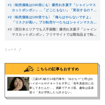
#1
〈転売価格は100倍にも〉爆売れ氷菓子「シャインマス
カットボンボン」…「どこにもない」「実在するの？」
「反抗期の娘に頼まれたけど見つからないよ」販売担当
#2
〈転売価格は100倍でも〉「俺らはやらないですよ」
者は「再販するかも未定です」
「リスクが高い」プロ転売ヤーたちはシャインマスカッ
トボンボンに興味なし！ 実際に転売している“ヤツ”ら
#3
〈西日本エリアでも入手困難〉爆売れ氷菓子「シャイン
の正体とは…
マスカットボンボン」フリマサイトでは類似品まで転売
され…
ニュース
こちらの記事もおすすめ
〈三菱UFJ銀行14億円事件〉“ゆかちー”と呼ばれ
ハイボールやテキーラを片手に「長年真面目に仕
事してきたんだ…」酒豪でアネゴ肌、趣味は温泉
巡り「夫が浮気したら許さない」