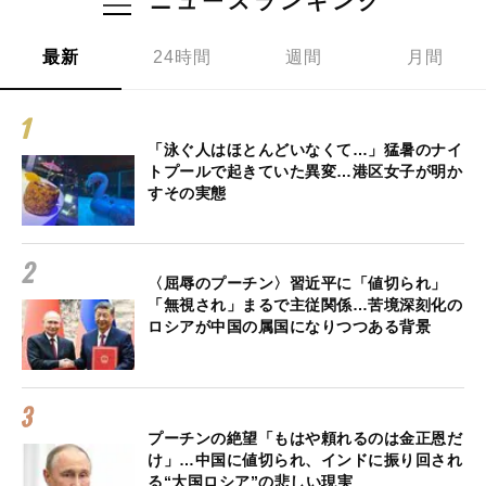
ニュースランキング
最新
24時間
週間
月間
「泳ぐ人はほとんどいなくて…」猛暑のナイ
トプールで起きていた異変…港区女子が明か
すその実態
〈屈辱のプーチン〉習近平に「値切られ」
「無視され」まるで主従関係…苦境深刻化の
ロシアが中国の属国になりつつある背景
プーチンの絶望「もはや頼れるのは金正恩だ
け」…中国に値切られ、インドに振り回され
る“大国ロシア”の悲しい現実