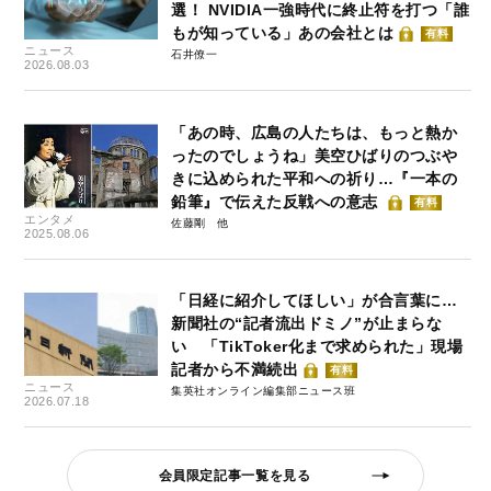
選！ NVIDIA一強時代に終止符を打つ「誰
もが知っている」あの会社とは
有料
ニュース
石井僚一
2026.08.03
「あの時、広島の人たちは、もっと熱か
ったのでしょうね」美空ひばりのつぶや
きに込められた平和への祈り…『一本の
鉛筆』で伝えた反戦への意志
有料
エンタメ
佐藤剛
2025.08.06
「日経に紹介してほしい」が合言葉に…
新聞社の“記者流出ドミノ”が止まらな
い 「TikToker化まで求められた」現場
記者から不満続出
有料
ニュース
集英社オンライン編集部ニュース班
2026.07.18
会員限定記事一覧を見る