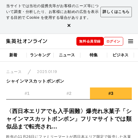
当サイトでは当社の提携先等がお客様のニーズ等につ
いて調査・分析したり、お客様にお勧めの広告を表示
詳しくはこちら
する目的で Cookie を使用する場合があります。
×
無料会員登録
ログイン
新着
ランキング
ニュース
特集
ビジネス
2025.01.19
ニュース
シャインマスカットボンボン
#1
#2
#3
〈西日本エリアでも入手困難〉爆売れ氷菓子「シ
ャインマスカットボンボン」フリマサイトでは類
似品まで転売され…
昨年の11月26日にファミリーマートが西日本エリア限定で販売した氷菓