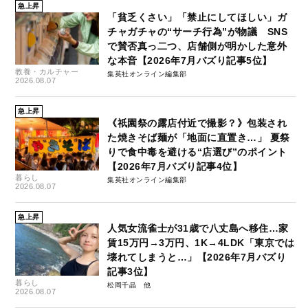
急上昇
「貧乏くさい」「禁止にしてほしい」ガ
チャガチャの“サーチ行為”が物議 SNS
で賛否真っ二つ、店舗側が明かした意外
な本音【2026年7月バズり記事5位】
教養・カルチャー
集英社オンライン編集部
2026.08.07
急上昇
《祇園祭の露店付近で撮影？》包装され
た焼きそば麺が「地面に直置き…」 夏祭
りで食中毒を避ける“店選び”のポイント
【2026年7月バズり記事4位】
暮らし
集英社オンライン編集部
2026.08.07
急上昇
人気女流雀士が31歳で八丈島へ移住…家
賃15万円→3万円、1K→4LDK「東京では
壊れてしまうと…」【2026年7月バズり
記事3位】
暮らし
松岡千晶
2026.08.07