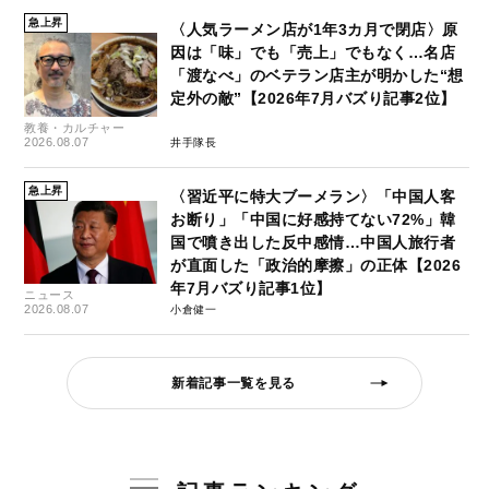
急上昇
〈人気ラーメン店が1年3カ月で閉店〉原
因は「味」でも「売上」でもなく…名店
「渡なべ」のベテラン店主が明かした“想
定外の敵”【2026年7月バズり記事2位】
教養・カルチャー
2026.08.07
井手隊長
急上昇
〈習近平に特大ブーメラン〉「中国人客
お断り」「中国に好感持てない72%」韓
国で噴き出した反中感情…中国人旅行者
が直面した「政治的摩擦」の正体【2026
年7月バズり記事1位】
ニュース
2026.08.07
小倉健一
新着記事一覧を見る