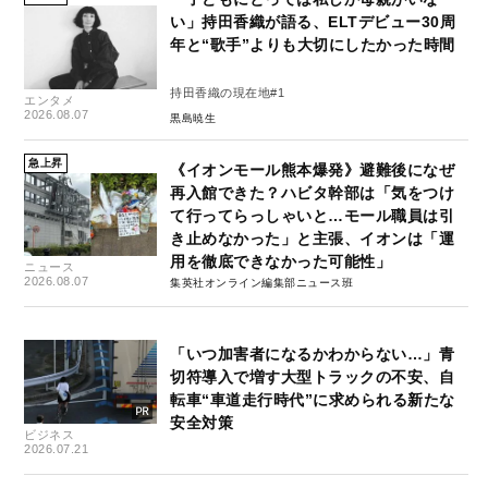
い」持田香織が語る、ELTデビュー30周
年と“歌手”よりも大切にしたかった時間
持田香織の現在地#1
エンタメ
2026.08.07
黒島暁生
急上昇
《イオンモール熊本爆発》避難後になぜ
再入館できた？ハビタ幹部は「気をつけ
て行ってらっしゃいと…モール職員は引
き止めなかった」と主張、イオンは「運
用を徹底できなかった可能性」
ニュース
2026.08.07
集英社オンライン編集部ニュース班
「いつ加害者になるかわからない…」青
切符導入で増す大型トラックの不安、自
転車“車道走行時代”に求められる新たな
安全対策
ビジネス
2026.07.21