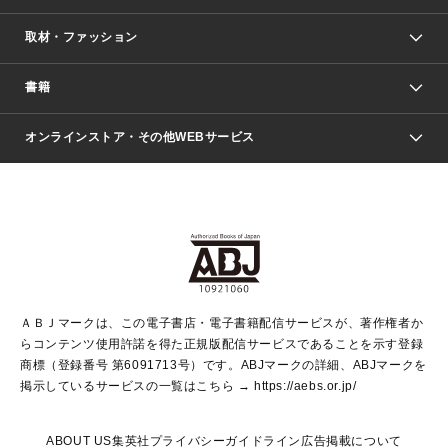
取材・ファッション
少年マンガ
週刊少年ジャンプ
書籍
ファッション・美容
青年マンガ
ジャンプSQ.
Seventeen
週刊ヤングジャンプ
オンラインストア・その他WEBサービス
文芸・文庫・総合
芸能・情報・スポーツ
少女マンガ
Vジャンプ
non-no Web
ヤングジャンプ定期購読デジタル
すばる
Myojo
オンラインストア
りぼん
学芸・ノンフィクション・新書
最強ジャンプ
女性マンガ
@BAILA
ヤンジャン＋
小説すばる
週プレNEWS
マーガレット
集英社OTOコンテンツ
集英社 学芸編集部
少年ジャンプ＋
その他WEBサービス
クッキー
ライトノベル・ノベライズ
MAQUIA ONLINE
となりのヤングジャンプ
集英社 文芸ステーション
週プレ グラジャパ！
別冊マーガレット
SHUEISHA MANGA-ART HERITAGE
集英社 ビジネス書
ゼブラック
ココハナ
SHUEISHA ADNAVI
SPUR.JP
集英社Webマガジン Cobalt
グランドジャンプ
web 集英社文庫
キッズ
web Sportiva
マンガMee
ジャンプキャラクターズストア
集英社新書
ジャンプルーキー！
月刊オフィスユー
ＡＢＪマークは、この電子書店・電子書籍配信サービスが、著作権者か
EDITOR'S LAB
LEE
集英社オレンジ文庫
ウルトラジャンプ
青春と読書
パラスポ＋！
らコンテンツ使用許諾を得た正規版配信サービスであることを示す登録
集英社みらい文庫
リマコミ＋
HAPPY PLUS STORE
集英社新書プラス
ジャンプTOON
商標（登録番号 第6091713号）です。ABJマークの詳細、ABJマークを
Marisol
シフォン文庫
アジア人物史
S-KIDS.LAND
マンガMeets
掲示しているサービスの一覧はこちら →
https://aebs.or.jp/
shueisha vox
よみタイ
S-MANGA
Web éclat
ダッシュエックス文庫
LEEマルシェ
kotoba
集英社ジャンプリミックス
ABOUT US
集英社プライバシーガイドライン
広告掲載について
T JAPAN:The New York Times Style Magazine
JUMP j BOOKS