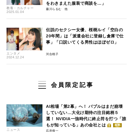
をわきまえた服装で商談を…」
教養・カルチャー
藤川らるむ
2025.01.04
伝説のセクシー女優、桜樹ルイ「空白の
20年間」は「派遣会社に登録し倉庫で仕
事」「口説いてくる男性はほぼゼロ」
エンタメ
河合桃子
2024.12.24
会員限定記事
AI相場「第2幕」へ！ バブルはまだ崩壊
していない…大化け期待の注目銘柄５
選！ NVIDIA一強時代に終止符を打つ「誰
もが知っている」あの会社とは
有料
ニュース
石井僚一