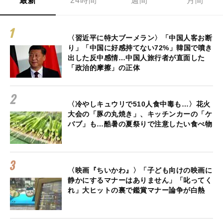
最新
24時間
週間
月間
〈習近平に特大ブーメラン〉「中国人客お断
り」「中国に好感持てない72%」韓国で噴き
出した反中感情…中国人旅行者が直面した
「政治的摩擦」の正体
〈冷やしキュウリで510人食中毒も…〉花火
大会の「豚の丸焼き」、キッチンカーの「ケ
バブ」も…酷暑の夏祭りで注意したい食べ物
〈映画『ちいかわ』〉「子ども向けの映画に
静かにするマナーはありません」「叱ってく
れ」大ヒットの裏で鑑賞マナー論争が白熱