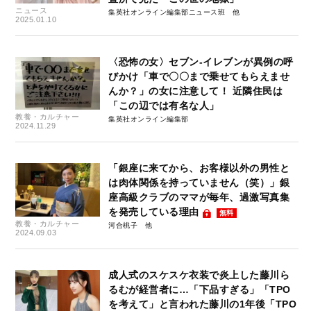
ニュース
集英社オンライン編集部ニュース班
2025.01.10
〈恐怖の女〉セブン-イレブンが異例の呼
びかけ「車で〇〇まで乗せてもらえませ
んか？」の女に注意して！ 近隣住民は
「この辺では有名な人」
教養・カルチャー
集英社オンライン編集部
2024.11.29
「銀座に来てから、お客様以外の男性と
は肉体関係を持っていません（笑）」銀
座高級クラブのママが毎年、過激写真集
を発売している理由
無料
教養・カルチャー
河合桃子
2024.09.03
成人式のスケスケ衣装で炎上した藤川ら
るむが経営者に…「下品すぎる」「TPO
を考えて」と言われた藤川の1年後「TPO