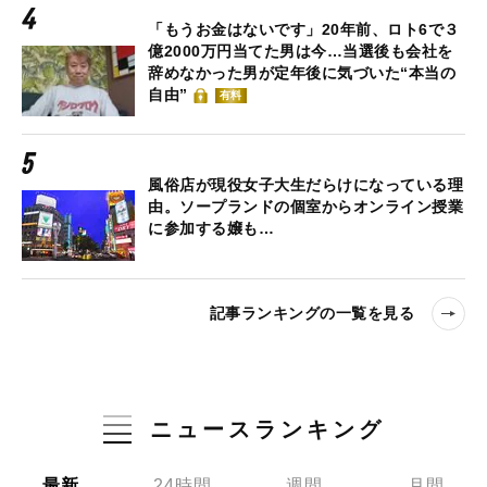
「もうお金はないです」20年前、ロト6で３
億2000万円当てた男は今…当選後も会社を
辞めなかった男が定年後に気づいた“本当の
自由”
有料
風俗店が現役女子大生だらけになっている理
由。ソープランドの個室からオンライン授業
に参加する嬢も…
記事ランキングの一覧を見る
ニュースランキング
最新
24時間
週間
月間