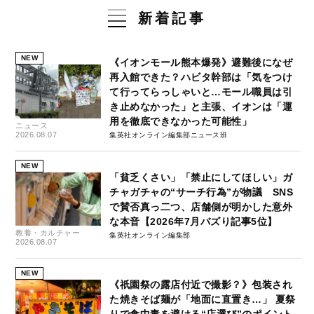
新着記事
NEW
《イオンモール熊本爆発》避難後になぜ
再入館できた？ハビタ幹部は「気をつけ
て行ってらっしゃいと…モール職員は引
き止めなかった」と主張、イオンは「運
用を徹底できなかった可能性」
ニュース
2026.08.07
集英社オンライン編集部ニュース班
NEW
「貧乏くさい」「禁止にしてほしい」ガ
チャガチャの“サーチ行為”が物議 SNS
で賛否真っ二つ、店舗側が明かした意外
な本音【2026年7月バズり記事5位】
教養・カルチャー
集英社オンライン編集部
2026.08.07
NEW
《祇園祭の露店付近で撮影？》包装され
た焼きそば麺が「地面に直置き…」 夏祭