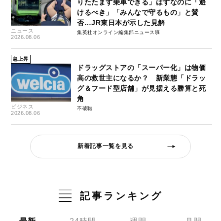
りたたまず乗車できる」はずなのに「避
けるべき」「みんなで守るもの」と賛
否…JR東日本が示した見解
ニュース
集英社オンライン編集部ニュース班
2026.08.06
急上昇
ドラッグストアの「スーパー化」は物価
高の救世主になるか？ 新業態「ドラッ
グ＆フード型店舗」が見据える勝算と死
角
ビジネス
不破聡
2026.08.06
新着記事一覧を見る
記事ランキング