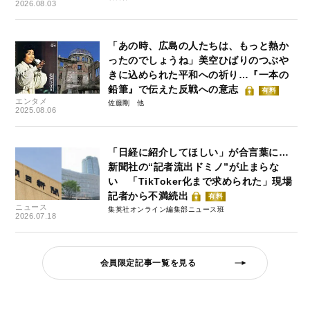
2026.08.03
「あの時、広島の人たちは、もっと熱か
ったのでしょうね」美空ひばりのつぶや
きに込められた平和への祈り…『一本の
鉛筆』で伝えた反戦への意志
有料
エンタメ
佐藤剛
2025.08.06
「日経に紹介してほしい」が合言葉に…
新聞社の“記者流出ドミノ”が止まらな
い 「TikToker化まで求められた」現場
記者から不満続出
有料
ニュース
集英社オンライン編集部ニュース班
2026.07.18
会員限定記事一覧を見る