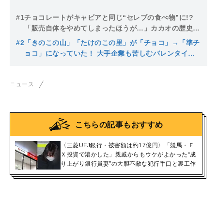
#1
チョコレートがキャビアと同じ“セレブの食べ物”に!?
「販売自体をやめてしまったほうが…」カカオの歴史的
高騰に苦しむ洋菓子業界の嘆き
#2
「きのこの山」「たけのこの里」が「チョコ」→「準チ
ョコ」になっていた！ 大手企業も苦しむバレンタイ
ン、専門店の生きのこり策は
ニュース
こちらの記事もおすすめ
〈三菱UFJ銀行・被害額は約17億円〉「競馬・Ｆ
Ｘ投資で溶かした」親戚からもウケがよかった“成
り上がり銀行員妻”の大胆不敵な犯行手口と裏工作