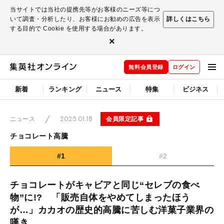
当サイトでは当社の提携先等がお客様のニーズ等につ
いて調査・分析したり、お客様にお勧めの広告を表示
詳しくはこちら
する目的で Cookie を使用する場合があります。
×
無料会員登録
ログイン
新着
ランキング
ニュース
特集
ビジネス
2025.01.18
会員限定記事
ニュース
チョコレート高騰
#1
#2
チョコレートがキャビアと同じ“セレブの食べ
物”に!? 「販売自体をやめてしまったほう
が…」カカオの歴史的高騰に苦しむ洋菓子業界の
嘆き