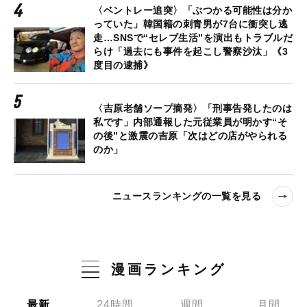
〈ベントレー追突〉「ぶつかる可能性は分か
っていた」韓国籍の刺青男が7台に衝突し逃
走…SNSで“セレブ生活”を演出もトラブルだ
らけ「過去にも事件を起こし警察沙汰」《3
度目の逮捕》
〈吉原老舗ソープ摘発〉「刑事告発したのは
私です」内部通報した元従業員が明かす“そ
の後”と激震の吉原「次はどの店がやられる
のか」
ニュースランキングの一覧を見る
漫画ランキング
最新
24時間
週間
月間