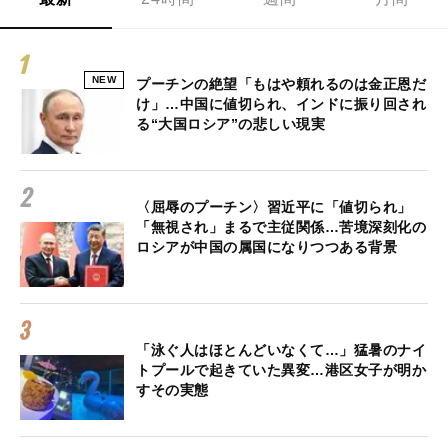
NEW
プーチンの絶望「もはや頼れるのは金正恩だ
け」…中国に値切られ、インドに振り回され
る“大国ロシア”の悲しい現実
〈屈辱のプーチン〉習近平に「値切られ」
「無視され」まるで主従関係…苦境深刻化の
ロシアが中国の属国になりつつある背景
「泳ぐ人はほとんどいなくて…」猛暑のナイ
トプールで起きていた異変…港区女子が明か
すその実態