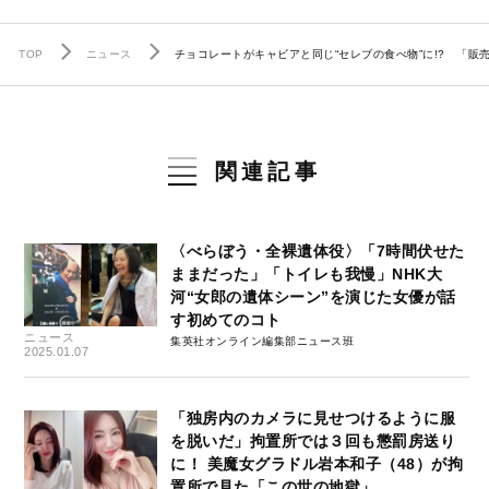
TOP
ニュース
チョコレートがキャビアと同じ“セレブの食べ物”に!? 「
関連記事
〈べらぼう・全裸遺体役〉「7時間伏せた
ままだった」「トイレも我慢」NHK大
河“女郎の遺体シーン”を演じた女優が話
す初めてのコト
ニュース
集英社オンライン編集部ニュース班
2025.01.07
「独房内のカメラに見せつけるように服
を脱いだ」拘置所では３回も懲罰房送り
に！ 美魔女グラドル岩本和子（48）が拘
置所で見た「この世の地獄」