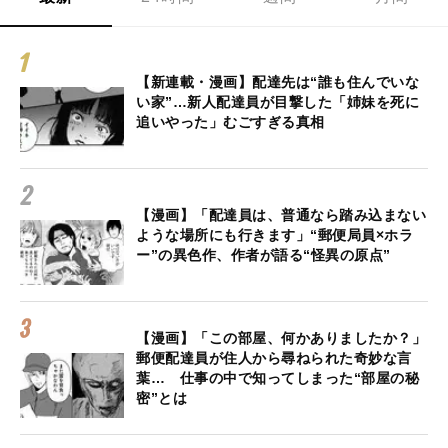
【新連載・漫画】配達先は“誰も住んでいな
い家”…新人配達員が目撃した「姉妹を死に
追いやった」むごすぎる真相
【漫画】「配達員は、普通なら踏み込まない
ような場所にも行きます」“郵便局員×ホラ
ー”の異色作、作者が語る“怪異の原点”
【漫画】「この部屋、何かありましたか？」
郵便配達員が住人から尋ねられた奇妙な言
葉… 仕事の中で知ってしまった“部屋の秘
密”とは