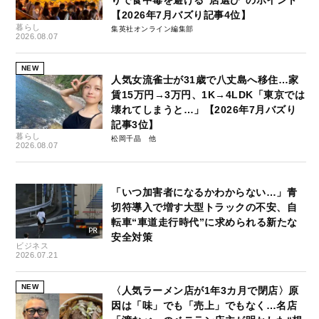
りで食中毒を避ける“店選び”のポイント
【2026年7月バズり記事4位】
暮らし
集英社オンライン編集部
2026.08.07
NEW
人気女流雀士が31歳で八丈島へ移住…家
賃15万円→3万円、1K→4LDK「東京では
壊れてしまうと…」【2026年7月バズり
記事3位】
暮らし
松岡千晶
2026.08.07
「いつ加害者になるかわからない…」青
切符導入で増す大型トラックの不安、自
転車“車道走行時代”に求められる新たな
安全対策
ビジネス
2026.07.21
NEW
〈人気ラーメン店が1年3カ月で閉店〉原
因は「味」でも「売上」でもなく…名店