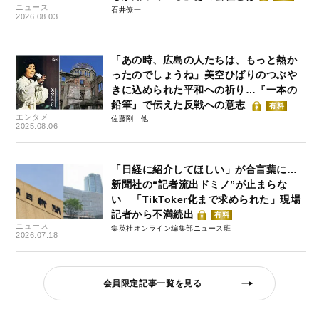
ニュース
石井僚一
2026.08.03
「あの時、広島の人たちは、もっと熱か
ったのでしょうね」美空ひばりのつぶや
きに込められた平和への祈り…『一本の
鉛筆』で伝えた反戦への意志
有料
エンタメ
佐藤剛
2025.08.06
「日経に紹介してほしい」が合言葉に…
新聞社の“記者流出ドミノ”が止まらな
い 「TikToker化まで求められた」現場
記者から不満続出
有料
ニュース
集英社オンライン編集部ニュース班
2026.07.18
会員限定記事一覧を見る