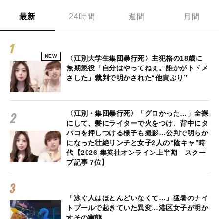
最新
24時間
週間
月間
NEW
〈江別大学生集団暴行死〉主犯格の18歳に
無期懲役「自分はやってねぇ。誰かがトドメ
さした」裁判で明かされた“他責ぶり”
〈江別・集団暴行死〉「グロかった…」全裸
にして、髪にライターで火をつけ、背中にタ
バコを押しつける様子も撮影…公判で明らか
になった壮絶リンチと女子2人の“陰キャ”時
代【2026 集英社オンライン上半期 スクー
プ記事 7位】
「泳ぐ人はほとんどいなくて…」猛暑のナイ
トプールで起きていた異変…港区女子が明か
すその実態