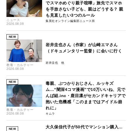
でスマホめぐり親子喧嘩」旅先でスマホ
を手放さない子ども、親はどうする？ 親
も見直したい3つのルール
ニュース
集英社オンライン編集部ニュース班
2026.08.08
NEW
岩井圭也さん（作家）が山崎エマさん
（ドキュメンタリー監督）に会いに行く
岩井圭也
教養・カルチャー
2026.08.08
NEW
毒親、ぶつかりおじさん、ルッキズ
ム…“闇深4コマ漫画”で10万いいね、元で
んぱ組.inc・鹿目凛がセカンドキャリアで
抱いた危機感「このままではアイドル崩
れに」
教養・カルチャー
2026.08.08
キムラ
大久保佳代子が50代でマンション購入…
NEW