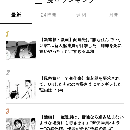
最新
24時間
週間
月間
【新連載・漫画】配達先は“誰も住んでいな
い家”…新人配達員が目撃した「姉妹を死に
追いやった」むごすぎる真相
【風俗嬢として初仕事】着衣即を要求され
て、OKしたもののお客さまにマジギレした
理由は!? (4)
【漫画】「配達員は、普通なら踏み込まない
ような場所にも行きます」“郵便局員×ホラ
ー”の異色作、作者が語る“怪異の原点”