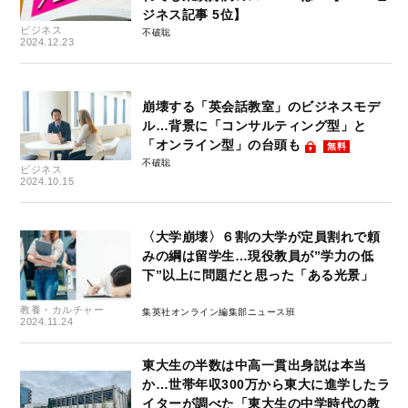
ジネス記事 5位】
ビジネス
不破聡
2024.12.23
崩壊する「英会話教室」のビジネスモデ
ル…背景に「コンサルティング型」と
「オンライン型」の台頭も
無料
不破聡
ビジネス
2024.10.15
〈大学崩壊〉６割の大学が定員割れで頼
みの綱は留学生…現役教員が”学力の低
下”以上に問題だと思った「ある光景」
教養・カルチャー
集英社オンライン編集部ニュース班
2024.11.24
東大生の半数は中高一貫出身説は本当
か…世帯年収300万から東大に進学したラ
イターが調べた「東大生の中学時代の教