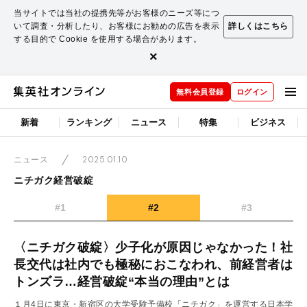
当サイトでは当社の提携先等がお客様のニーズ等につ
いて調査・分析したり、お客様にお勧めの広告を表示
詳しくはこちら
する目的で Cookie を使用する場合があります。
×
無料会員登録
ログイン
新着
ランキング
ニュース
特集
ビジネス
2025.01.10
ニュース
ニチガク経営破綻
#1
#2
#3
〈ニチガク破綻〉少子化が原因じゃなかった！社
長交代は社内でも極秘におこなわれ、前経営者は
トンズラ…経営破綻“本当の理由”とは
１月4日に東京・新宿区の大学受験予備校「ニチガク」を運営する日本学