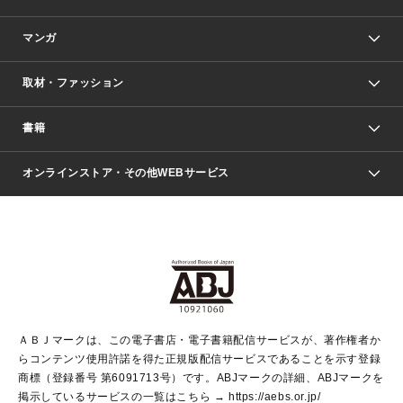
マンガ
取材・ファッション
少年マンガ
週刊少年ジャンプ
書籍
ファッション・美容
青年マンガ
ジャンプSQ.
Seventeen
週刊ヤングジャンプ
オンラインストア・その他WEBサービス
文芸・文庫・総合
芸能・情報・スポーツ
少女マンガ
Vジャンプ
non-no Web
ヤングジャンプ定期購読デジタル
すばる
Myojo
オンラインストア
りぼん
学芸・ノンフィクション・新書
最強ジャンプ
女性マンガ
@BAILA
ヤンジャン＋
小説すばる
週プレNEWS
マーガレット
集英社OTOコンテンツ
集英社 学芸編集部
少年ジャンプ＋
その他WEBサービス
クッキー
ライトノベル・ノベライズ
MAQUIA ONLINE
となりのヤングジャンプ
集英社 文芸ステーション
週プレ グラジャパ！
別冊マーガレット
SHUEISHA MANGA-ART HERITAGE
集英社 ビジネス書
ゼブラック
ココハナ
SHUEISHA ADNAVI
SPUR.JP
集英社Webマガジン Cobalt
グランドジャンプ
web 集英社文庫
キッズ
web Sportiva
マンガMee
ジャンプキャラクターズストア
集英社新書
ジャンプルーキー！
月刊オフィスユー
ＡＢＪマークは、この電子書店・電子書籍配信サービスが、著作権者か
EDITOR'S LAB
LEE
集英社オレンジ文庫
ウルトラジャンプ
青春と読書
パラスポ＋！
らコンテンツ使用許諾を得た正規版配信サービスであることを示す登録
集英社みらい文庫
リマコミ＋
HAPPY PLUS STORE
集英社新書プラス
ジャンプTOON
商標（登録番号 第6091713号）です。ABJマークの詳細、ABJマークを
Marisol
シフォン文庫
アジア人物史
S-KIDS.LAND
マンガMeets
掲示しているサービスの一覧はこちら →
https://aebs.or.jp/
shueisha vox
よみタイ