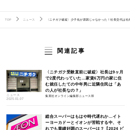
TOP
ニュース
〈ニチガク破綻〉少子化が原因じゃなかった！社長交代は社内
関連記事
〈ニチガク受験直前に破綻〉社長は9ヶ月
で2度代わっていた…家賃6万円の家に住
む就任したての中年男に近隣住民は「あ
の人が社長なの？」
ニュース
集英社オンライン編集部ニュース班
2025.01.07
総合スーパーはもはや時代遅れか…イト
ーヨーカドーとイオンが苦戦する中、そ
れでも業績好調のスーパーは？【2024 ビ