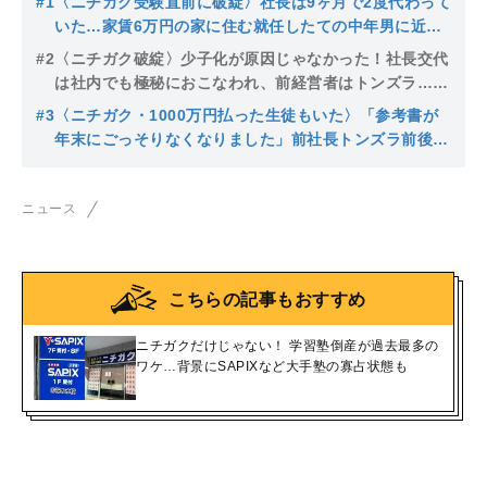
#1
〈ニチガク受験直前に破綻〉社長は9ヶ月で2度代わって
いた…家賃6万円の家に住む就任したての中年男に近隣
住民は「あの人が社長なの？」
#2
〈ニチガク破綻〉少子化が原因じゃなかった！社長交代
は社内でも極秘におこなわれ、前経営者はトンズラ…経
営破綻“本当の理由”とは
#3
〈ニチガク・1000万円払った生徒もいた〉「参考書が
年末にごっそりなくなりました」前社長トンズラ前後に
起きた不審すぎる動きに警察も注目
ニュース
こちらの記事もおすすめ
ニチガクだけじゃない！ 学習塾倒産が過去最多の
ワケ…背景にSAPIXなど大手塾の寡占状態も