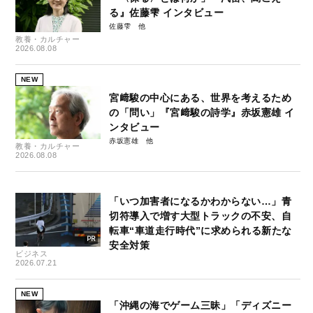
る』佐藤雫 インタビュー
佐藤雫
教養・カルチャー
2026.08.08
NEW
宮﨑駿の中心にある、世界を考えるため
の「問い」『宮﨑駿の詩学』赤坂憲雄 イ
ンタビュー
赤坂憲雄
教養・カルチャー
2026.08.08
「いつ加害者になるかわからない…」青
切符導入で増す大型トラックの不安、自
転車“車道走行時代”に求められる新たな
安全対策
ビジネス
2026.07.21
NEW
「沖縄の海でゲーム三昧」「ディズニー