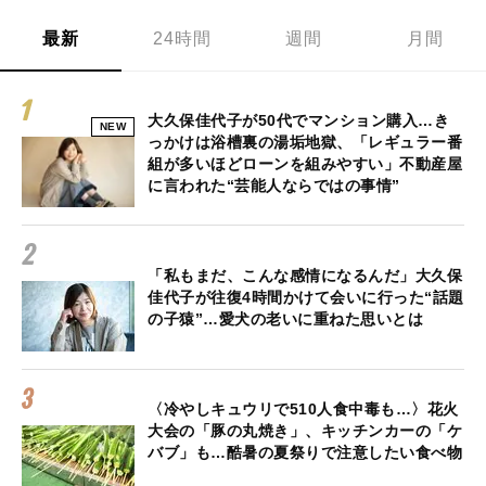
最新
24時間
週間
月間
大久保佳代子が50代でマンション購入…き
NEW
っかけは浴槽裏の湯垢地獄、「レギュラー番
組が多いほどローンを組みやすい」不動産屋
に言われた“芸能人ならではの事情”
「私もまだ、こんな感情になるんだ」大久保
佳代子が往復4時間かけて会いに行った“話題
の子猿”…愛犬の老いに重ねた思いとは
〈冷やしキュウリで510人食中毒も…〉花火
大会の「豚の丸焼き」、キッチンカーの「ケ
バブ」も…酷暑の夏祭りで注意したい食べ物