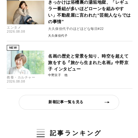
きっかけは浴槽裏の湯垢地獄、「レギュ
ラー番組が多いほどローンを組みやす
い」不動産屋に言われた“芸能人ならでは
の事情”
エンタメ
大久保佳代子のほどほどな毎日#22
2026.08.08
大久保佳代子
NEW
名画の歴史と背景を知り、時空を超えて
旅をする『旅から生まれた名画』中野京
子 インタビュー
中野京子
教養・カルチャー
2026.08.08
新着記事一覧を見る
記事ランキング