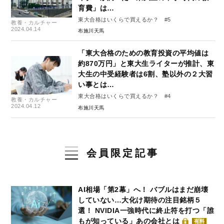
育費」は…
東大合格はいくらで買えるか？ #5
教養・カルチャー
2024.04.14
布施川天馬
「東大合格のための教育投資の平均値は
約870万円」と東大生ライターが推計、東
大生の中受経験者は6割、塾以外の２大習
い事とは…
東大合格はいくらで買えるか？ #4
教養・カルチャー
2024.04.12
布施川天馬
会員限定記事
AI相場「第2幕」へ！ バブルはまだ崩壊
していない…大化け期待の注目銘柄５
選！ NVIDIA一強時代に終止符を打つ「誰
もが知っている」あの会社とは
有料