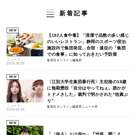
新着記事
NEW
【192人食中毒】「清潔で品数の多い感じ
のいいレストラン」静岡のスポーツ宿泊
施設内で集団発症…合宿・遠征の「集団
での食事」に知っておきたい予防策
ニュース
集英社オンライン編集部
2026.08.08
NEW
〈江別大学生集団暴行死〉主犯格の18歳
に無期懲役「自分はやってねぇ。誰かが
トドメさした」裁判で明かされた“他責ぶ
り”
ニュース
集英社オンライン編集部ニュース班
2026.08.08
NEW
「〈保る〉とは何か」『汽笛、聞こえ