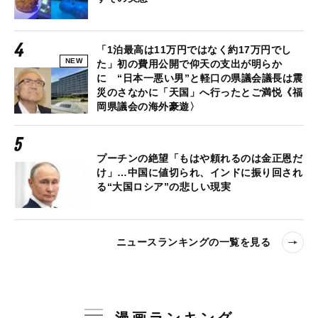
「1泊最高は11万円ではなく約17万円でし
NEW
た」初の費用公開で仰天の支出が明らか
に “日本一悪い男”と軽口の県議会議長は震
災のさなかに「天国」へ行ったとご満悦《福
岡県議会の海外豪遊〉
プーチンの絶望「もはや頼れるのは金正恩だ
け」…中国に値切られ、インドに振り回され
る“大国ロシア”の悲しい現実
ニュースランキングの一覧を見る
漫画ランキング