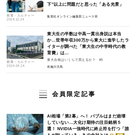
下”以上に問題だと思った「ある光景」
教養・カルチャー
集英社オンライン編集部ニュース班
2024.11.24
東大生の半数は中高一貫出身説は本当
か…世帯年収300万から東大に進学したラ
イターが調べた「東大生の中学時代の教
育費」は…
東大合格はいくらで買えるか？ #5
教養・カルチャー
2024.04.14
布施川天馬
会員限定記事
AI相場「第2幕」へ！ バブルはまだ崩壊
していない…大化け期待の注目銘柄５
選！ NVIDIA一強時代に終止符を打つ「誰
もが知っている」あの会社とは