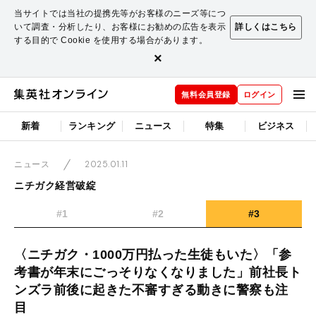
当サイトでは当社の提携先等がお客様のニーズ等につ
いて調査・分析したり、お客様にお勧めの広告を表示
詳しくはこちら
する目的で Cookie を使用する場合があります。
×
無料会員登録
ログイン
新着
ランキング
ニュース
特集
ビジネス
2025.01.11
ニュース
ニチガク経営破綻
#1
#2
#3
〈ニチガク・1000万円払った生徒もいた〉「参
考書が年末にごっそりなくなりました」前社長ト
ンズラ前後に起きた不審すぎる動きに警察も注
目