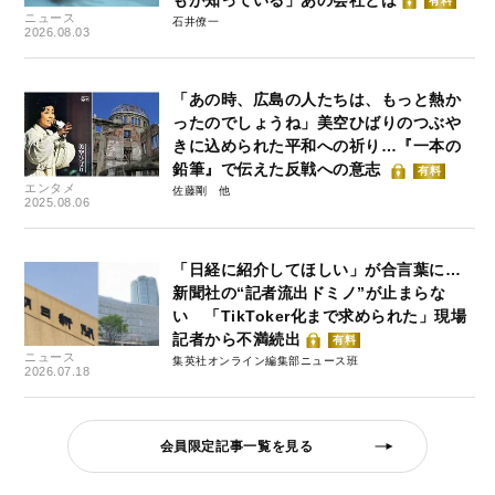
有料
ニュース
石井僚一
2026.08.03
「あの時、広島の人たちは、もっと熱か
ったのでしょうね」美空ひばりのつぶや
きに込められた平和への祈り…『一本の
鉛筆』で伝えた反戦への意志
有料
エンタメ
佐藤剛
2025.08.06
「日経に紹介してほしい」が合言葉に…
新聞社の“記者流出ドミノ”が止まらな
い 「TikToker化まで求められた」現場
記者から不満続出
有料
ニュース
集英社オンライン編集部ニュース班
2026.07.18
会員限定記事一覧を見る