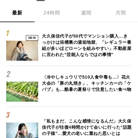
最新
24時間
週間
月間
大久保佳代子が50代でマンション購入…き
NEW
っかけは浴槽裏の湯垢地獄、「レギュラー番
組が多いほどローンを組みやすい」不動産屋
に言われた“芸能人ならではの事情”
〈冷やしキュウリで510人食中毒も…〉花火
大会の「豚の丸焼き」、キッチンカーの「ケ
バブ」も…酷暑の夏祭りで注意したい食べ物
「私もまだ、こんな感情になるんだ」大久保
佳代子が往復4時間かけて会いに行った“話題
の子猿”…愛犬の老いに重ねた思いとは