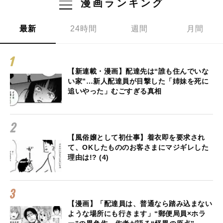
漫画ランキング
最新
24時間
週間
月間
【新連載・漫画】配達先は“誰も住んでいな
い家”…新人配達員が目撃した「姉妹を死に
追いやった」むごすぎる真相
【風俗嬢として初仕事】着衣即を要求され
て、OKしたもののお客さまにマジギレした
理由は!? (4)
【漫画】「配達員は、普通なら踏み込まない
ような場所にも行きます」“郵便局員×ホラ