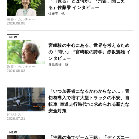
「〈保る〉とは何か」『汽笛、聞こえ
る』佐藤雫 インタビュー
佐藤雫
教養・カルチャー
2026.08.08
NEW
宮﨑駿の中心にある、世界を考えるため
の「問い」『宮﨑駿の詩学』赤坂憲雄 イ
ンタビュー
赤坂憲雄
教養・カルチャー
2026.08.08
「いつ加害者になるかわからない…」青
切符導入で増す大型トラックの不安、自
転車“車道走行時代”に求められる新たな
安全対策
ビジネス
2026.07.21
NEW
「沖縄の海でゲーム三昧」「ディズニー