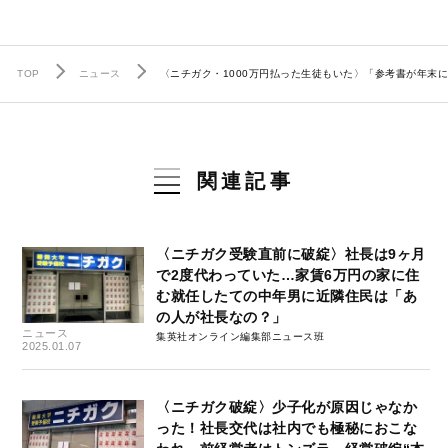
TOP
ニュース
〈ニチガク・1000万円払った生徒もいた〉「参考書が年
関連記事
〈ニチガク受験直前に破綻〉社長は9ヶ月
で2度代わっていた…家賃6万円の家に住
む就任したての中年男に近隣住民は「あ
の人が社長なの？」
ニュース
集英社オンライン編集部ニュース班
2025.01.07
〈ニチガク破綻〉少子化が原因じゃなか
った！社長交代は社内でも極秘におこな