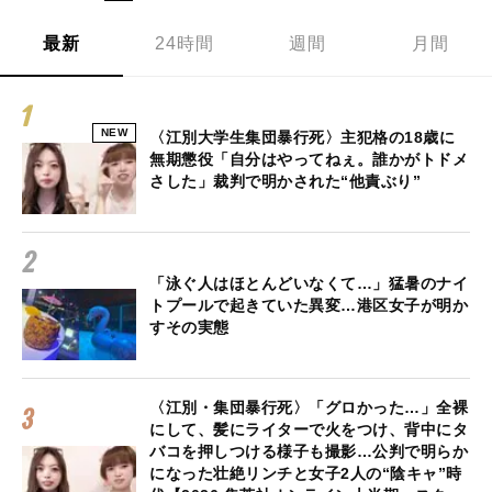
最新
24時間
週間
月間
NEW
〈江別大学生集団暴行死〉主犯格の18歳に
無期懲役「自分はやってねぇ。誰かがトドメ
さした」裁判で明かされた“他責ぶり”
「泳ぐ人はほとんどいなくて…」猛暑のナイ
トプールで起きていた異変…港区女子が明か
すその実態
〈江別・集団暴行死〉「グロかった…」全裸
にして、髪にライターで火をつけ、背中にタ
バコを押しつける様子も撮影…公判で明らか
になった壮絶リンチと女子2人の“陰キャ”時