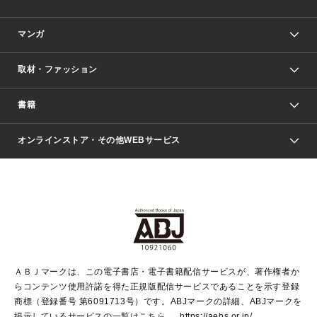
マンガ
取材・ファッション
少年マンガ
週刊少年ジャンプ
書籍
ファッション・美容
青年マンガ
ジャンプSQ.
Seventeen
週刊ヤングジャンプ
オンラインストア・その他WEBサービス
文芸・文庫・総合
芸能・情報・スポーツ
少女マンガ
Vジャンプ
non-no Web
ヤングジャンプ定期購読デジタル
すばる
Myojo
オンラインストア
りぼん
学芸・ノンフィクション・新書
最強ジャンプ
女性マンガ
@BAILA
ヤンジャン＋
小説すばる
週プレNEWS
マーガレット
集英社OTOコンテンツ
集英社 学芸編集部
少年ジャンプ＋
その他WEBサービス
クッキー
ライトノベル・ノベライズ
MAQUIA ONLINE
となりのヤングジャンプ
集英社 文芸ステーション
週プレ グラジャパ！
別冊マーガレット
SHUEISHA MANGA-ART HERITAGE
集英社 ビジネス書
ゼブラック
ココハナ
SHUEISHA ADNAVI
SPUR.JP
集英社Webマガジン Cobalt
グランドジャンプ
web 集英社文庫
キッズ
web Sportiva
マンガMee
ジャンプキャラクターズストア
集英社新書
ジャンプルーキー！
月刊オフィスユー
ＡＢＪマークは、この電子書店・電子書籍配信サービスが、著作権者か
EDITOR'S LAB
LEE
集英社オレンジ文庫
ウルトラジャンプ
青春と読書
パラスポ＋！
らコンテンツ使用許諾を得た正規版配信サービスであることを示す登録
集英社みらい文庫
リマコミ＋
HAPPY PLUS STORE
集英社新書プラス
ジャンプTOON
商標（登録番号 第6091713号）です。ABJマークの詳細、ABJマークを
Marisol
シフォン文庫
アジア人物史
S-KIDS.LAND
マンガMeets
掲示しているサービスの一覧はこちら →
https://aebs.or.jp/