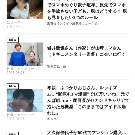
でスマホめぐり親子喧嘩」旅先でスマホ
を手放さない子ども、親はどうする？ 親
も見直したい3つのルール
ニュース
集英社オンライン編集部ニュース班
2026.08.08
NEW
岩井圭也さん（作家）が山崎エマさん
（ドキュメンタリー監督）に会いに行く
岩井圭也
教養・カルチャー
2026.08.08
NEW
毒親、ぶつかりおじさん、ルッキズ
ム…“闇深4コマ漫画”で10万いいね、元で
んぱ組.inc・鹿目凛がセカンドキャリアで
抱いた危機感「このままではアイドル崩
れに」
教養・カルチャー
2026.08.08
キムラ
大久保佳代子が50代でマンション購入…
NEW