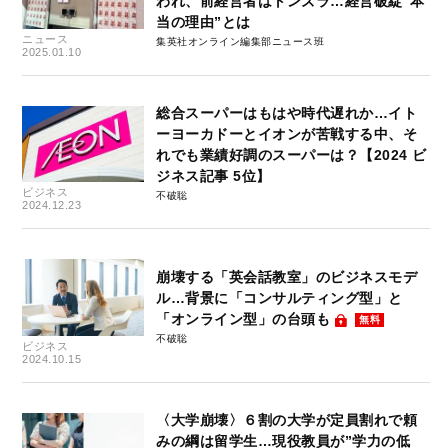
われ、前経営者はトンズラ…経営破綻“本
当の理由”とは
ニュース
集英社オンライン編集部ニュース班
2025.01.10
総合スーパーはもはや時代遅れか…イト
ーヨーカドーとイオンが苦戦する中、そ
れでも業績好調のスーパーは？【2024 ビ
ジネス記事 5位】
ビジネス
不破聡
2024.12.23
崩壊する「英会話教室」のビジネスモデ
ル…背景に「コンサルティング型」と
「オンライン型」の台頭も
無料
不破聡
ビジネス
2024.10.15
〈大学崩壊〉６割の大学が定員割れで頼
みの綱は留学生…現役教員が”学力の低