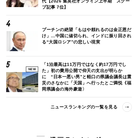
代【2026 集英社オンライン上半期 スクー
プ記事 7位】
プーチンの絶望「もはや頼れるのは金正恩だ
け」…中国に値切られ、インドに振り回され
る“大国ロシア”の悲しい現実
「1泊最高は11万円ではなく約17万円でし
NEW
た」初の費用公開で仰天の支出が明らか
に “日本一悪い男”と軽口の県議会議長は震
災のさなかに「天国」へ行ったとご満悦《福
岡県議会の海外豪遊〉
ニュースランキングの一覧を見る