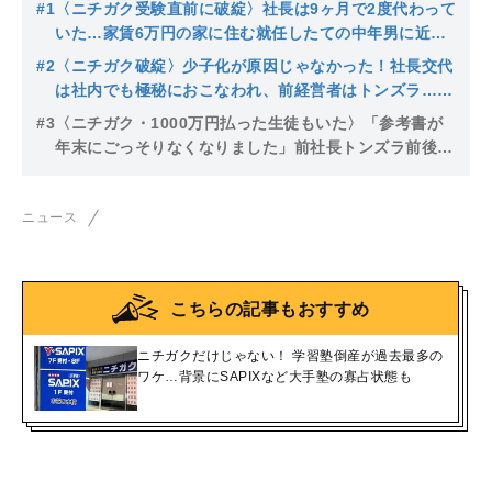
#1
〈ニチガク受験直前に破綻〉社長は9ヶ月で2度代わって
いた…家賃6万円の家に住む就任したての中年男に近隣
住民は「あの人が社長なの？」
#2
〈ニチガク破綻〉少子化が原因じゃなかった！社長交代
は社内でも極秘におこなわれ、前経営者はトンズラ…経
営破綻“本当の理由”とは
#3
〈ニチガク・1000万円払った生徒もいた〉「参考書が
年末にごっそりなくなりました」前社長トンズラ前後に
起きた不審すぎる動きに警察も注目
ニュース
こちらの記事もおすすめ
ニチガクだけじゃない！ 学習塾倒産が過去最多の
ワケ…背景にSAPIXなど大手塾の寡占状態も