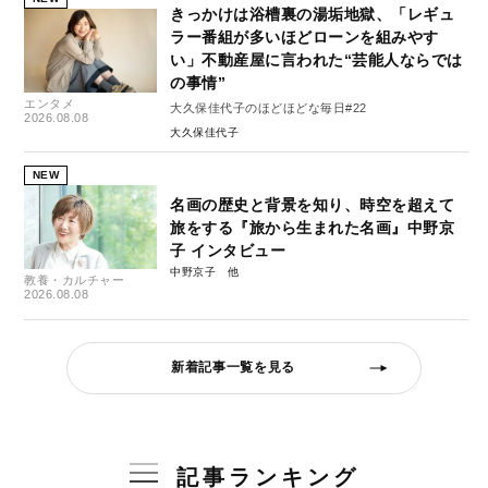
きっかけは浴槽裏の湯垢地獄、「レギュ
ラー番組が多いほどローンを組みやす
い」不動産屋に言われた“芸能人ならでは
の事情”
エンタメ
大久保佳代子のほどほどな毎日#22
2026.08.08
大久保佳代子
NEW
名画の歴史と背景を知り、時空を超えて
旅をする『旅から生まれた名画』中野京
子 インタビュー
中野京子
教養・カルチャー
2026.08.08
新着記事一覧を見る
記事ランキング