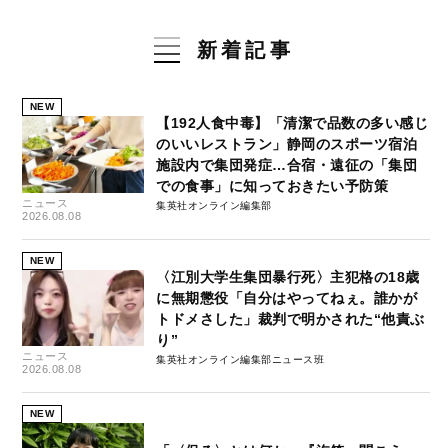
新着記事
NEW
【192人食中毒】「清潔で品数の多い感じ
のいいレストラン」静岡のスポーツ宿泊
施設内で集団発症…合宿・遠征の「集団
での食事」に知っておきたい予防策
ニュース
集英社オンライン編集部
2026.08.08
NEW
〈江別大学生集団暴行死〉主犯格の18歳
に無期懲役「自分はやってねぇ。誰かが
トドメさした」裁判で明かされた“他責ぶ
り”
ニュース
集英社オンライン編集部ニュース班
2026.08.08
NEW