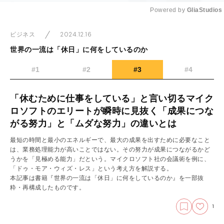
Powered by 
GliaStudios
Mute
2024.12.16
ビジネス
世界の一流は「休日」に何をしているのか
#1
#2
#3
#4
「休むために仕事をしている」と言い切るマイク
ロソフトのエリートが瞬時に見抜く「成果につな
がる努力」と「ムダな努力」の違いとは
最短の時間と最小のエネルギーで、最大の成果を出すために必要なこと
は、業務処理能力が高いことではない。その努力が成果につながるかど
うかを「見極める能力」だという。マイクロソフト社の会議術を例に、
「ドゥ・モア・ウィズ・レス」という考え方を解説する。
本記事は書籍『世界の一流は「休日」に何をしているのか』を一部抜
粋・再構成したものです。
1