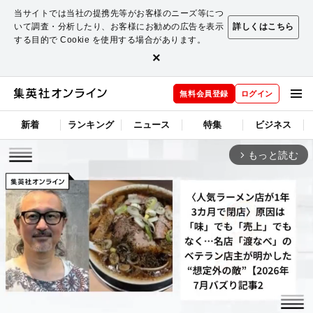
当サイトでは当社の提携先等がお客様のニーズ等につ
いて調査・分析したり、お客様にお勧めの広告を表示
詳しくはこちら
する目的で Cookie を使用する場合があります。
×
無料会員登録
ログイン
新着
ランキング
ニュース
特集
ビジネス
もっと読む
arrow_forward_ios