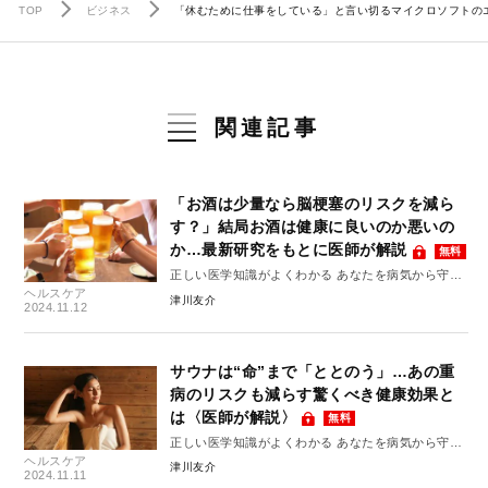
TOP
ビジネス
「休むために仕事をしている」と言い切るマイクロソフトの
関連記事
「お酒は少量なら脳梗塞のリスクを減ら
す？」結局お酒は健康に良いのか悪いの
か…最新研究をもとに医師が解説
無料
正しい医学知識がよくわかる あなたを病気から守る
ヘルスケア
10のルール #10
津川友介
2024.11.12
サウナは“命”まで「ととのう」…あの重
病のリスクも減らす驚くべき健康効果と
は〈医師が解説〉
無料
正しい医学知識がよくわかる あなたを病気から守る
ヘルスケア
10のルール #9
津川友介
2024.11.11