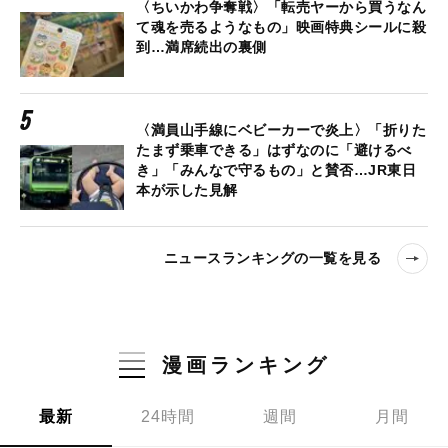
〈ちいかわ争奪戦〉「転売ヤーから買うなん
て魂を売るようなもの」映画特典シールに殺
到…満席続出の裏側
〈満員山手線にベビーカーで炎上〉「折りた
たまず乗車できる」はずなのに「避けるべ
き」「みんなで守るもの」と賛否…JR東日
本が示した見解
ニュースランキングの一覧を見る
漫画ランキング
最新
24時間
週間
月間