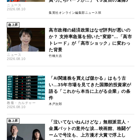
ニュース
2026.08.10
集英社オンライン編集部ニュース班
急上昇
高市政権の経済政策はなぜ評判が悪いの
か？ 支持率急落を招いた“変節”…「高市
トレード」が「高市ショック」に変わっ
た背景
ニュース
竹橋大吉
2026.08.10
「AI関連株を買えば儲かる」はもう古
い…35年市場を見てきた国際的投資家が
語る「これから本当に上がる企業」の条
件
教養・カルチャー
木戸次郎
2026.08.10
急上昇
「泣いてないねんけどな」無頼派芸人・
金属バットの意外な涙…映画館、格闘ゲ
ームで号泣も、上方漫才大賞で浮上し