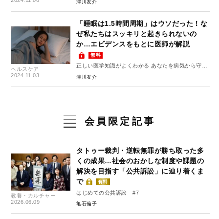
2024.11.06
津川友介
「睡眠は1.5時間周期」はウソだった！な
ぜ私たちはスッキリと起きられないの
か…エビデンスをもとに医師が解説
無料
正しい医学知識がよくわかる あなたを病気から守る
ヘルスケア
10のルール #5
2024.11.03
津川友介
会員限定記事
タトゥー裁判・逆転無罪が勝ち取った多
くの成果…社会のおかしな制度や課題の
解決を目指す「公共訴訟」に辿り着くま
で
有料
はじめての公共訴訟 #7
教養・カルチャー
2026.06.09
亀石倫子