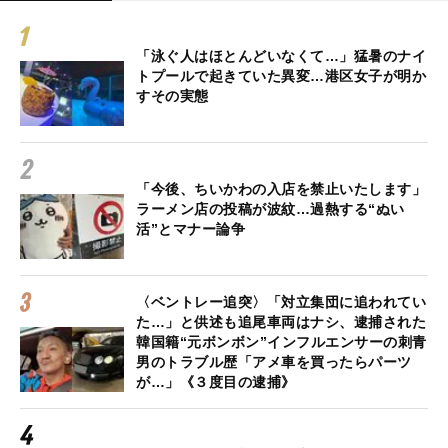
「泳ぐ人はほとんどいなくて…」猛暑のナイ
トプールで起きていた異変…港区女子が明か
すその実態
「今後、ちいかわの入店を禁止いたします」
ラーメン店の投稿が波紋…過熱する“ぬい
活”とマナー論争
〈ベントレー追突〉「対立集団に追われてい
た…」と供述も追尾車両はナシ、逮捕された
韓国籍“元ボンボン”インフルエンサーの刺青
男のトラブル歴「アメ車を買ったらパーツ
が…」《３度目の逮捕》