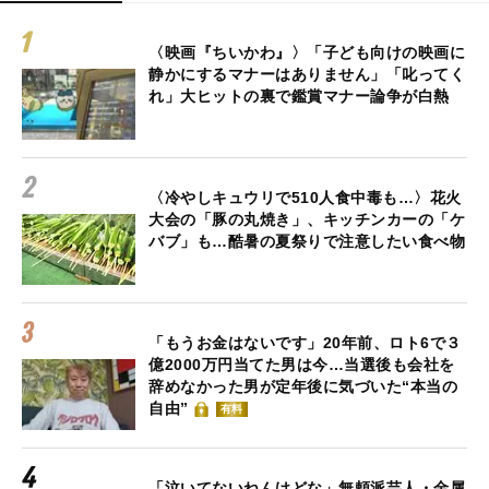
〈映画『ちいかわ』〉「子ども向けの映画に
静かにするマナーはありません」「叱ってく
れ」大ヒットの裏で鑑賞マナー論争が白熱
〈冷やしキュウリで510人食中毒も…〉花火
大会の「豚の丸焼き」、キッチンカーの「ケ
バブ」も…酷暑の夏祭りで注意したい食べ物
「もうお金はないです」20年前、ロト6で３
億2000万円当てた男は今…当選後も会社を
辞めなかった男が定年後に気づいた“本当の
自由”
有料
「泣いてないねんけどな」無頼派芸人・金属