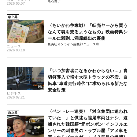
亀石倫子
2026.06.07
急上昇
〈ちいかわ争奪戦〉「転売ヤーから買う
なんて魂を売るようなもの」映画特典シ
ールに殺到…満席続出の裏側
集英社オンライン編集部ニュース班
ニュース
2026.08.10
「いつ加害者になるかわからない…」青
切符導入で増す大型トラックの不安、自
転車“車道走行時代”に求められる新たな
安全対策
ビジネス
2026.07.21
〈ベントレー追突〉「対立集団に追われ
急上昇
ていた…」と供述も追尾車両はナシ、逮
捕された韓国籍“元ボンボン”インフルエ
ンサーの刺青男のトラブル歴「アメ車を
買ったらパーツが…」《３度目の逮捕》