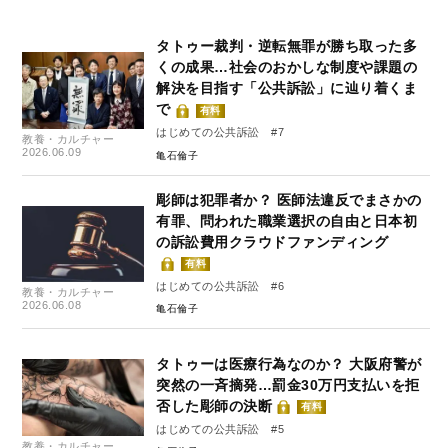
タトゥー裁判・逆転無罪が勝ち取った多
くの成果…社会のおかしな制度や課題の
解決を目指す「公共訴訟」に辿り着くま
で
有料
はじめての公共訴訟 #7
教養・カルチャー
2026.06.09
亀石倫子
彫師は犯罪者か？ 医師法違反でまさかの
有罪、問われた職業選択の自由と日本初
の訴訟費用クラウドファンディング
有料
はじめての公共訴訟 #6
教養・カルチャー
2026.06.08
亀石倫子
タトゥーは医療行為なのか？ 大阪府警が
突然の一斉摘発…罰金30万円支払いを拒
否した彫師の決断
有料
はじめての公共訴訟 #5
教養・カルチャー