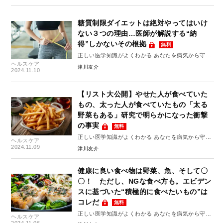
糖質制限ダイエットは絶対やってはいけ
ない３つの理由…医師が解説する“納
得”しかないその根拠
無料
正しい医学知識がよくわかる あなたを病気から守る
ヘルスケア
10のルール #8
津川友介
2024.11.10
【リスト大公開】やせた人が食べていた
もの、太った人が食べていたもの「太る
野菜もある」研究で明らかになった衝撃
の事実
無料
正しい医学知識がよくわかる あなたを病気から守る
ヘルスケア
10のルール #7
2024.11.09
津川友介
健康に良い食べ物は野菜、魚、そして〇
〇！ ただし、NGな食べ方も。エビデン
スに基づいた“積極的に食べたいもの”は
コレだ
無料
正しい医学知識がよくわかる あなたを病気から守る
ヘルスケア
10のルール #6