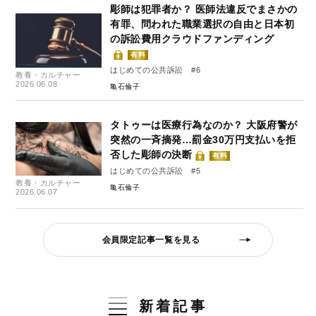
彫師は犯罪者か？ 医師法違反でまさかの
有罪、問われた職業選択の自由と日本初
の訴訟費用クラウドファンディング
有料
はじめての公共訴訟 #6
教養・カルチャー
2026.06.08
亀石倫子
タトゥーは医療行為なのか？ 大阪府警が
突然の一斉摘発…罰金30万円支払いを拒
否した彫師の決断
有料
はじめての公共訴訟 #5
教養・カルチャー
亀石倫子
2026.06.07
会員限定記事一覧を見る
新着記事