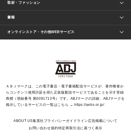
取材・ファッション
少年マンガ
週刊少年ジャンプ
書籍
ファッション・美容
青年マンガ
ジャンプSQ.
Seventeen
週刊ヤングジャンプ
オンラインストア・その他WEBサービス
文芸・文庫・総合
芸能・情報・スポーツ
少女マンガ
Vジャンプ
non-no Web
ヤングジャンプ定期購読デジタル
すばる
Myojo
オンラインストア
りぼん
学芸・ノンフィクション・新書
最強ジャンプ
女性マンガ
@BAILA
ヤンジャン＋
小説すばる
週プレNEWS
マーガレット
集英社OTOコンテンツ
集英社 学芸編集部
少年ジャンプ＋
その他WEBサービス
クッキー
ライトノベル・ノベライズ
MAQUIA ONLINE
となりのヤングジャンプ
集英社 文芸ステーション
週プレ グラジャパ！
別冊マーガレット
SHUEISHA MANGA-ART HERITAGE
集英社 ビジネス書
ゼブラック
ココハナ
SHUEISHA ADNAVI
SPUR.JP
集英社Webマガジン Cobalt
グランドジャンプ
web 集英社文庫
キッズ
web Sportiva
マンガMee
ジャンプキャラクターズストア
集英社新書
ジャンプルーキー！
月刊オフィスユー
ＡＢＪマークは、この電子書店・電子書籍配信サービスが、著作権者か
EDITOR'S LAB
LEE
集英社オレンジ文庫
ウルトラジャンプ
青春と読書
パラスポ＋！
らコンテンツ使用許諾を得た正規版配信サービスであることを示す登録
集英社みらい文庫
リマコミ＋
HAPPY PLUS STORE
集英社新書プラス
ジャンプTOON
商標（登録番号 第6091713号）です。ABJマークの詳細、ABJマークを
Marisol
シフォン文庫
アジア人物史
S-KIDS.LAND
マンガMeets
掲示しているサービスの一覧はこちら →
https://aebs.or.jp/
shueisha vox
よみタイ
S-MANGA
Web éclat
ダッシュエックス文庫
LEEマルシェ
kotoba
集英社ジャンプリミックス
ABOUT US
集英社プライバシーガイドライン
広告掲載について
T JAPAN:The New York Times Style Magazine
JUMP j BOOKS
お問い合わせ
規約
特定商取引法に基づく表示
SHOP Marisol
e!集英社
集英社コミック文庫