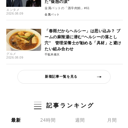
た“疑惑の涙”
金属バットの「酒辛肉鮪」#61
エンタメ
2026.08.09
金属バット
「春雨だからヘルシー」は思い込み？ ブ
ームの麻辣湯に潜む“ヘルシーの落とし
穴” 管理栄養士が勧める「具材」と避け
たい組み合わせ
グルメ
千駄木雄大
2026.08.09
新着記事一覧を見る
記事ランキング
最新
24時間
週間
月間