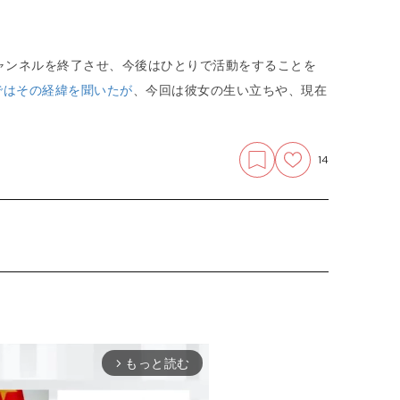
チャンネルを終了させ、今後はひとりで活動をすることを
ではその経緯を聞いたが
、
今回は彼女の生い立ちや、現在
14
もっと読む
arrow_forward_ios