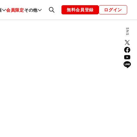
無料会員登録
ログイン
画
会員限定
その他
ファッション
恋愛・結婚
編集部
お知らせ