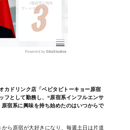
Powered by 
GliaStudios
M
u
t
オカドリンク店「ベビタピトーキョー原宿
e
ッフとして勤務し、“原宿系インフルエンサ
。原宿系に興味を持ち始めたのはいつからで
から原宿が大好きになり、毎週土日は片道