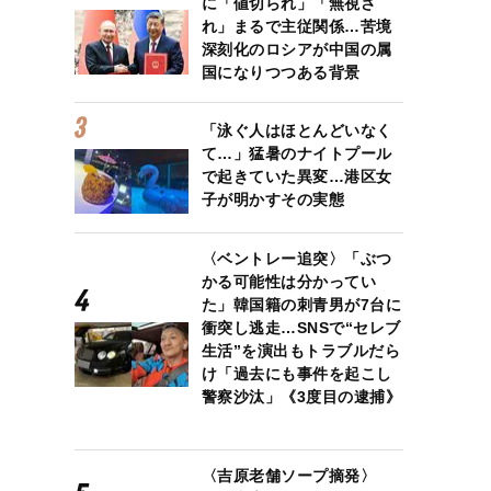
に「値切られ」「無視さ
れ」まるで主従関係…苦境
深刻化のロシアが中国の属
国になりつつある背景
「泳ぐ人はほとんどいなく
て…」猛暑のナイトプール
で起きていた異変…港区女
子が明かすその実態
〈ベントレー追突〉「ぶつ
かる可能性は分かってい
た」韓国籍の刺青男が7台に
衝突し逃走…SNSで“セレブ
生活”を演出もトラブルだら
け「過去にも事件を起こし
警察沙汰」《3度目の逮捕》
〈吉原老舗ソープ摘発〉