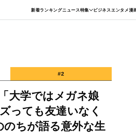
特集一覧を見る
漫画一覧を見る
新着
ランキング
ニュース
特集
ビジネス
エンタメ
漫
養・カルチャー
暮らし
スポーツ
ヘルスケア
美容
グルメ
#2
「大学ではメガネ娘
バズっても友達いなく
erののちが語る意外な生