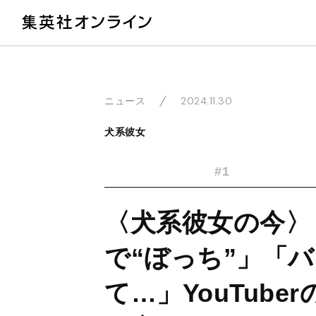
教
2024.11.30
ニュース
犬系彼女
#1
〈犬系彼女の今〉
で“ぼっち”」「
て…」YouTub