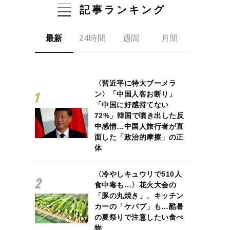
記事ランキング
最新
24時間
週間
月間
〈習近平に特大ブーメラ
ン〉「中国人客お断り」
「中国に好感持てない
72%」韓国で噴き出した反
中感情…中国人旅行者が直
面した「政治的摩擦」の正
体
〈冷やしキュウリで510人
食中毒も…〉花火大会の
「豚の丸焼き」、キッチン
カーの「ケバブ」も…酷暑
の夏祭りで注意したい食べ
物