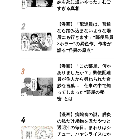
妹を死に追いやった」むご
すぎる真相
【漫画】「配達員は、普通
なら踏み込まないような場
所にも行きます」“郵便局員
×ホラー”の異色作、作者が
語る“怪異の原点”
【漫画】「この部屋、何か
ありましたか？」郵便配達
員が住人から尋ねられた奇
妙な言葉… 仕事の中で知
ってしまった“部屋の秘
密”とは
【漫画】病院食の謎。膵炎
の私だけ果物を煮たやつと
透明汁の毎日。まわりはシ
チュー、ハヤシライスにか