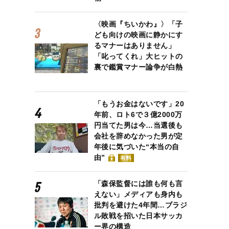
〈映画『ちいかわ』〉「子
ども向けの映画に静かにす
るマナーはありません」
「叱ってくれ」大ヒットの
裏で鑑賞マナー論争が白熱
「もうお金はないです」20
年前、ロト6で３億2000万
円当てた男は今…当選後も
会社を辞めなかった男が定
年後に気づいた“本当の自
由”
有料
「森保監督には誰も何も言
えない」メディアも身内も
批判を避けた4年間…ブラジ
ル敗戦を招いた日本サッカ
ー界の構造