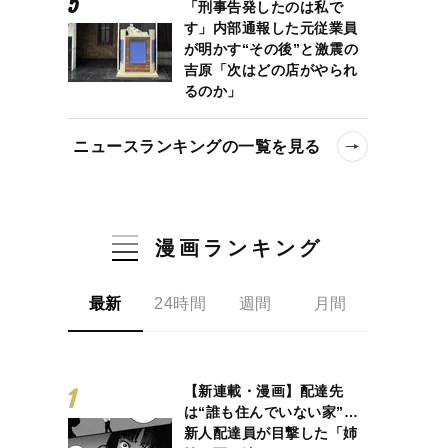
「刑事告発したのは私で
す」内部通報した元従業員
が明かす“その後”と激震の
吉原「次はどの店がやられ
るのか」
ニュースランキングの一覧を見る
漫画ランキング
最新
24時間
週間
月間
【新連載・漫画】配達先
は“誰も住んでいない家”…
新人配達員が目撃した「姉