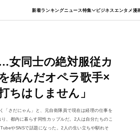
特集一覧を見る
漫画一覧を見る
新着
ランキング
ニュース
特集
ビジネス
エンタメ
漫
養・カルチャー
暮らし
スポーツ
ヘルスケア
美容
グルメ
”…女同士の絶対服従カ
を結んだオペラ歌手×
打ちはしません」
働く「さだにゃん」と、元自衛隊員で現在は経理の仕事を
おり、都内に暮らす同性カップルだ。2人は自分たちのこ
TubeやSNSで話題になった。2人の生い立ちや馴れそ