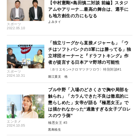
【中村憲剛×島田慎二対談 前編】スタジ
アムやアリーナ…最高の舞台は、選手に
も地方創生の力にもなる
よみタイ
スポーツ
2022.05.10
「独立リーグから直接メジャーも」「ウ
チはソフトバンクの3軍には勝ってる」独
立球団オーナーと『ドラフトキング』作
者が提言する日本アマ野球の可能性
〈ホリエモン×クロマツテツロウ〉特別対談#1
スポーツ
2024.10.31
堀江貴文
ブル中野「入場のどさくさで胸や局部を
触られ」「カラんできた不良は徹底的に
懲らしめた」女帝が語る『極悪女王』で
は描かれなかった“過激すぎる女子プロレ
スのウラ側”
エンタメ
極悪女王 #3
2024.10.05
黒島暁生