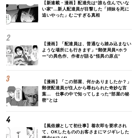
【新連載・漫画】配達先は“誰も住んでいな
い家”…新人配達員が目撃した「姉妹を死に
追いやった」むごすぎる真相
【漫画】「配達員は、普通なら踏み込まない
ような場所にも行きます」“郵便局員×ホラ
ー”の異色作、作者が語る“怪異の原点”
【漫画】「この部屋、何かありましたか？」
郵便配達員が住人から尋ねられた奇妙な言
葉… 仕事の中で知ってしまった“部屋の秘
密”とは
【風俗嬢として初仕事】着衣即を要求され
て、OKしたもののお客さまにマジギレした
理由は!? (4)