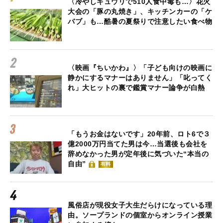
〈冷やしキュウリで510人食中毒も…〉花火
大会の「豚の丸焼き」、キッチンカーの「ケ
バブ」も…酷暑の夏祭りで注意したい食べ物
〈映画『ちいかわ』〉「子ども向けの映画に
静かにするマナーはありません」「叱ってく
れ」大ヒットの裏で鑑賞マナー論争が白熱
「もうお金はないです」20年前、ロト6で３
億2000万円当てた男は今…当選後も会社を
辞めなかった男が定年後に気づいた“本当の
自由”
有料
風俗店が現役女子大生だらけになっている理
由。ソープランドの個室からオンライン授業