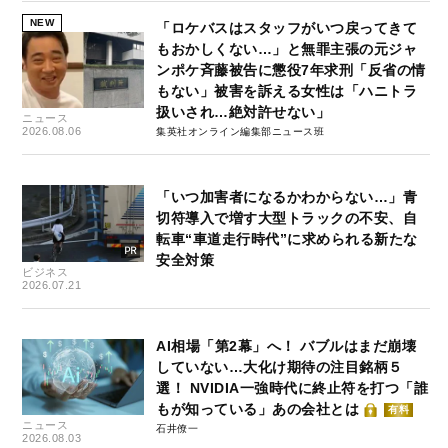
NEW
「ロケバスはスタッフがいつ戻ってきて
もおかしくない…」と無罪主張の元ジャ
ンポケ斉藤被告に懲役7年求刑「反省の情
もない」被害を訴える女性は「ハニトラ
扱いされ…絶対許せない」
ニュース
2026.08.06
集英社オンライン編集部ニュース班
「いつ加害者になるかわからない…」青
切符導入で増す大型トラックの不安、自
転車“車道走行時代”に求められる新たな
安全対策
ビジネス
2026.07.21
AI相場「第2幕」へ！ バブルはまだ崩壊
していない…大化け期待の注目銘柄５
選！ NVIDIA一強時代に終止符を打つ「誰
もが知っている」あの会社とは
有料
ニュース
石井僚一
2026.08.03