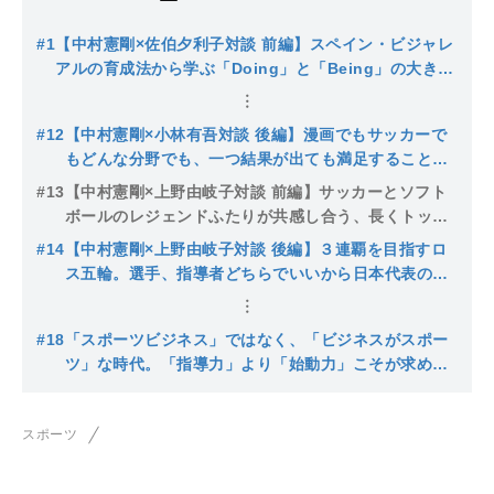
#1
【中村憲剛×佐伯夕利子対談 前編】スペイン・ビジャレ
アルの育成法から学ぶ「Doing」と「Being」の大きな
違い
#12
【中村憲剛×小林有吾対談 後編】漫画でもサッカーで
もどんな分野でも、一つ結果が出ても満足することな
く継続して自分を伸ばしていくしかない
#13
【中村憲剛×上野由岐子対談 前編】サッカーとソフト
ボールのレジェンドふたりが共感し合う、長くトップ
でやり続けるために必要なこと
#14
【中村憲剛×上野由岐子対談 後編】３連覇を目指すロ
ス五輪。選手、指導者どちらでいいから日本代表の力
になりたい
#18
「スポーツビジネス」ではなく、「ビジネスがスポー
ツ」な時代。「指導力」より「始動力」こそが求めら
れている【中村憲剛×村井満対談 後編】
スポーツ