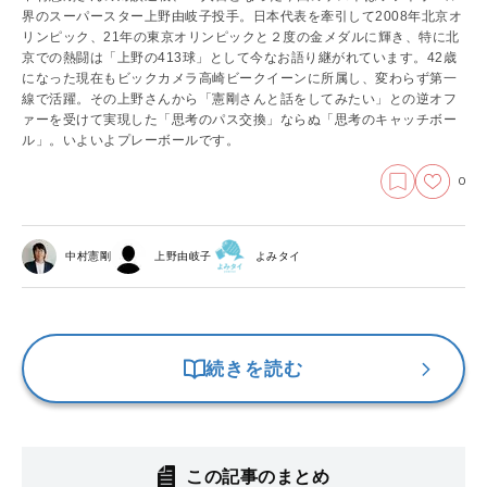
界のスーパースター上野由岐子投手。日本代表を牽引して2008年北京オ
リンピック、21年の東京オリンピックと２度の金メダルに輝き、特に北
京での熱闘は「上野の413球」として今なお語り継がれています。42歳
になった現在もビックカメラ高崎ビークイーンに所属し、変わらず第一
線で活躍。その上野さんから「憲剛さんと話をしてみたい」との逆オフ
ァーを受けて実現した「思考のパス交換」ならぬ「思考のキャッチボー
ル」。いよいよプレーボールです。
0
中村憲剛
上野由岐子
よみタイ
続きを読む
この記事のまとめ