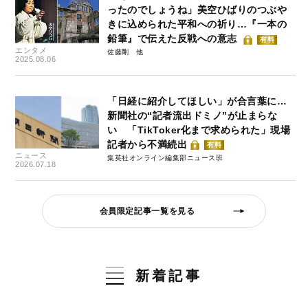
ったのでしょうね」美空ひばりのつぶや
きに込められた平和への祈り…『一本の
鉛筆』で伝えた反戦への意志
有料
エンタメ
佐藤剛
2025.08.06
「日経に紹介してほしい」が合言葉に…
新聞社の“記者流出ドミノ”が止まらな
い 「TikToker化まで求められた」現場
記者から不満続出
有料
ニュース
集英社オンライン編集部ニュース班
2026.07.18
会員限定記事一覧を見る
新着記事