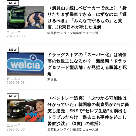
NEW
〈満員山手線にベビーカーで炎上〉「折
りたたまず乗車できる」はずなのに「避
けるべき」「みんなで守るもの」と賛
否…JR東日本が示した見解
ニュース
集英社オンライン編集部ニュース班
2026.08.06
NEW
ドラッグストアの「スーパー化」は物価
高の救世主になるか？ 新業態「ドラッ
グ＆フード型店舗」が見据える勝算と死
角
ビジネス
不破聡
2026.08.06
NEW
〈ベントレー追突〉「ぶつかる可能性は
分かっていた」韓国籍の刺青男が7台に衝
突し逃走…SNSで“セレブ生活”を演出も
トラブルだらけ「過去にも事件を起こし
警察沙汰」《3度目の逮捕》
ニュース
2026.08.06
集英社オンライン編集部ニュース班