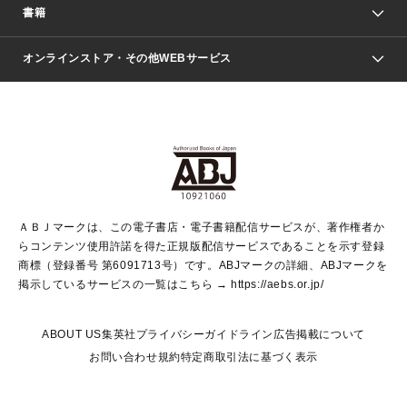
週刊少年ジャンプ
書籍
ファッション・美容
青年マンガ
ジャンプSQ.
Seventeen
週刊ヤングジャンプ
オンラインストア・その他WEBサービス
文芸・文庫・総合
芸能・情報・スポーツ
少女マンガ
Vジャンプ
non-no Web
ヤングジャンプ定期購読デジタル
すばる
Myojo
オンラインストア
りぼん
学芸・ノンフィクション・新書
最強ジャンプ
女性マンガ
@BAILA
ヤンジャン＋
小説すばる
週プレNEWS
マーガレット
集英社OTOコンテンツ
集英社 学芸編集部
少年ジャンプ＋
その他WEBサービス
クッキー
ライトノベル・ノベライズ
MAQUIA ONLINE
となりのヤングジャンプ
集英社 文芸ステーション
週プレ グラジャパ！
別冊マーガレット
SHUEISHA MANGA-ART HERITAGE
集英社 ビジネス書
ゼブラック
ココハナ
SHUEISHA ADNAVI
SPUR.JP
集英社Webマガジン Cobalt
グランドジャンプ
web 集英社文庫
キッズ
web Sportiva
マンガMee
ジャンプキャラクターズストア
集英社新書
ジャンプルーキー！
月刊オフィスユー
ＡＢＪマークは、この電子書店・電子書籍配信サービスが、著作権者か
EDITOR'S LAB
LEE
集英社オレンジ文庫
ウルトラジャンプ
青春と読書
パラスポ＋！
らコンテンツ使用許諾を得た正規版配信サービスであることを示す登録
集英社みらい文庫
リマコミ＋
HAPPY PLUS STORE
集英社新書プラス
ジャンプTOON
商標（登録番号 第6091713号）です。ABJマークの詳細、ABJマークを
Marisol
シフォン文庫
アジア人物史
S-KIDS.LAND
マンガMeets
掲示しているサービスの一覧はこちら →
https://aebs.or.jp/
shueisha vox
よみタイ
S-MANGA
Web éclat
ダッシュエックス文庫
LEEマルシェ
kotoba
集英社ジャンプリミックス
ABOUT US
集英社プライバシーガイドライン
広告掲載について
T JAPAN:The New York Times Style Magazine
JUMP j BOOKS
お問い合わせ
規約
特定商取引法に基づく表示
SHOP Marisol
e!集英社
集英社コミック文庫
集英社女性誌ポータル
éclat premium
imidas