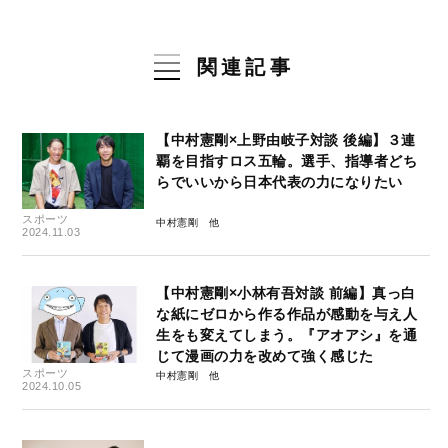
関連記事
【中村憲剛×上野由岐子対談 後編】３連
覇を目指すロス五輪。選手、指導者どち
らでいいから日本代表の力になりたい
スポーツ
中村憲剛
2024.11.03
【中村憲剛×小林有吾対談 前編】真っ白
な紙にゼロから作る作品が感動を与え人
生をも変えてしまう。『アオアシ』を通
じて漫画の力を改めて強く感じた
スポーツ
中村憲剛
2024.10.05