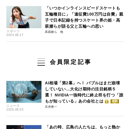
「いつかインラインスピードスケートも
五輪種目に」「遠征費100万円は自費」親
子で日本記録を持つスケート界の姫・高
萩嬉らが語る父と五輪への思い
スポーツ
高萩嬉ら
2024.08.27
会員限定記事
AI相場「第2幕」へ！ バブルはまだ崩壊
していない…大化け期待の注目銘柄５
選！ NVIDIA一強時代に終止符を打つ「誰
もが知っている」あの会社とは
有料
ニュース
石井僚一
2026.08.03
「あの時、広島の人たちは、もっと熱か