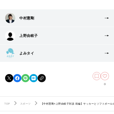
中村憲剛
上野由岐子
よみタイ
0
TOP
スポーツ
【中村憲剛×上野由岐子対談 前編】サッカーとソフトボー