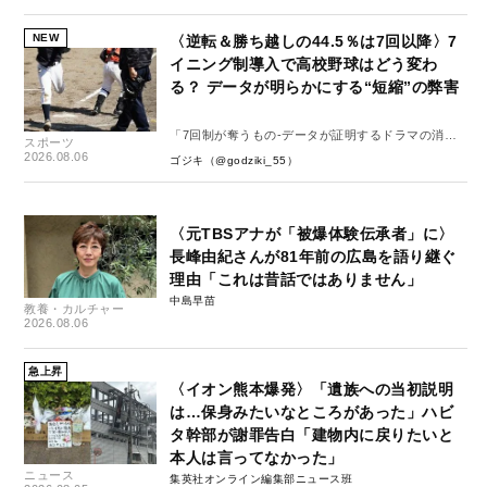
NEW
〈逆転＆勝ち越しの44.5％は7回以降〉7
イニング制導入で高校野球はどう変わ
る？ データが明らかにする“短縮”の弊害
「7回制が奪うもの-データが証明するドラマの消
スポーツ
失-」
2026.08.06
ゴジキ（@godziki_55）
〈元TBSアナが「被爆体験伝承者」に〉
長峰由紀さんが81年前の広島を語り継ぐ
理由「これは昔話ではありません」
中島早苗
教養・カルチャー
2026.08.06
急上昇
〈イオン熊本爆発〉「遺族への当初説明
は…保身みたいなところがあった」ハビ
タ幹部が謝罪告白「建物内に戻りたいと
本人は言ってなかった」
ニュース
集英社オンライン編集部ニュース班