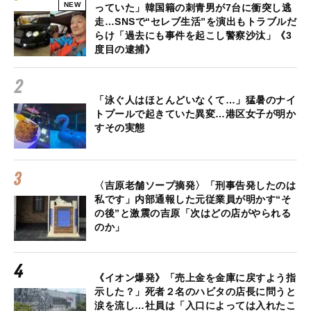
NEW
っていた」韓国籍の刺青男が7台に衝突し逃
走…SNSで“セレブ生活”を演出もトラブルだ
らけ「過去にも事件を起こし警察沙汰」《3
度目の逮捕》
「泳ぐ人はほとんどいなくて…」猛暑のナイ
トプールで起きていた異変…港区女子が明か
すその実態
〈吉原老舗ソープ摘発〉「刑事告発したのは
私です」内部通報した元従業員が明かす“そ
の後”と激震の吉原「次はどの店がやられる
のか」
《イオン爆発》「売上金を金庫に戻すよう指
示した？」死者２名のハビタの店長に問うと
涙を流し…社員は「入口によっては入れたこ