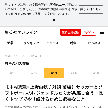
当サイトでは当社の提携先等がお客様のニーズ等につ
いて調査・分析したり、お客様にお勧めの広告を表示
詳しくはこちら
する目的で Cookie を使用する場合があります。
×
無料会員登録
ログイン
新着
ランキング
ニュース
特集
ビジネス
2024.11.03
スポーツ
思考のパス交換
#1･･･
#12
#13
#14
･･･#18
【中村憲剛×上野由岐子対談 前編】サッカーとソ
フトボールのレジェンドふたりが共感し合う、長
くトップでやり続けるために必要なこと
中村憲剛さんの対談連載、13人目となった今回のゲストはソフトボール