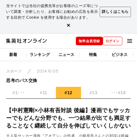
当サイトでは当社の提携先等がお客様のニーズ等につ
いて調査・分析したり、お客様にお勧めの広告を表示
詳しくはこちら
する目的で Cookie を使用する場合があります。
×
無料会員登録
ログイン
新着
ランキング
ニュース
特集
ビジネス
2024.10.05
スポーツ
思考のパス交換
#1･･･
#11
#12
#13
･･･#18
【中村憲剛×小林有吾対談 後編】漫画でもサッカ
ーでもどんな分野でも、一つ結果が出ても満足す
ることなく継続して自分を伸ばしていくしかない
大人気サッカー漫画『アオアシ』の作者、小林有吾さんとの対談は後編