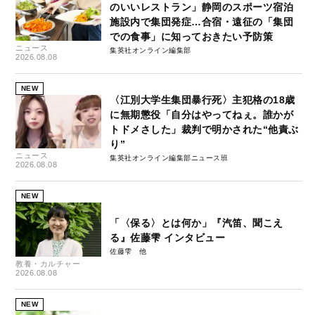
のいいレストラン」静岡のスポーツ宿泊
施設内で集団発症…合宿・遠征の「集団
での食事」に知っておきたい予防策
ニュース
集英社オンライン編集部
2026.08.08
NEW
〈江別大学生集団暴行死〉主犯格の18歳
に無期懲役「自分はやってねぇ。誰かが
トドメさした」裁判で明かされた“他責ぶ
り”
ニュース
集英社オンライン編集部ニュース班
2026.08.08
NEW
「〈保る〉とは何か」『汽笛、聞こえ
る』佐藤雫 インタビュー
佐藤雫
教養・カルチャー
2026.08.08
NEW