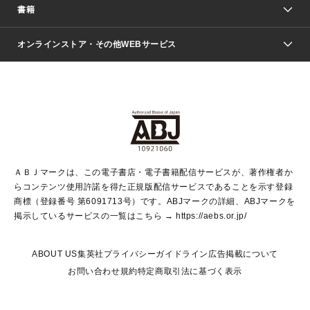
週刊少年ジャンプ
書籍
ファッション・美容
青年マンガ
ジャンプSQ.
Seventeen
週刊ヤングジャンプ
オンラインストア・その他WEBサービス
文芸・文庫・総合
芸能・情報・スポーツ
少女マンガ
Vジャンプ
non-no Web
ヤングジャンプ定期購読デジタル
すばる
Myojo
オンラインストア
りぼん
学芸・ノンフィクション・新書
最強ジャンプ
女性マンガ
@BAILA
ヤンジャン＋
小説すばる
週プレNEWS
マーガレット
集英社OTOコンテンツ
集英社 学芸編集部
少年ジャンプ＋
その他WEBサービス
クッキー
ライトノベル・ノベライズ
MAQUIA ONLINE
となりのヤングジャンプ
集英社 文芸ステーション
週プレ グラジャパ！
別冊マーガレット
SHUEISHA MANGA-ART HERITAGE
集英社 ビジネス書
ゼブラック
ココハナ
SHUEISHA ADNAVI
SPUR.JP
集英社Webマガジン Cobalt
グランドジャンプ
web 集英社文庫
キッズ
web Sportiva
マンガMee
ジャンプキャラクターズストア
集英社新書
ジャンプルーキー！
月刊オフィスユー
ＡＢＪマークは、この電子書店・電子書籍配信サービスが、著作権者か
EDITOR'S LAB
LEE
集英社オレンジ文庫
ウルトラジャンプ
青春と読書
パラスポ＋！
らコンテンツ使用許諾を得た正規版配信サービスであることを示す登録
集英社みらい文庫
リマコミ＋
HAPPY PLUS STORE
集英社新書プラス
ジャンプTOON
商標（登録番号 第6091713号）です。ABJマークの詳細、ABJマークを
Marisol
シフォン文庫
アジア人物史
S-KIDS.LAND
マンガMeets
掲示しているサービスの一覧はこちら →
https://aebs.or.jp/
shueisha vox
よみタイ
S-MANGA
Web éclat
ダッシュエックス文庫
LEEマルシェ
kotoba
集英社ジャンプリミックス
ABOUT US
集英社プライバシーガイドライン
広告掲載について
T JAPAN:The New York Times Style Magazine
JUMP j BOOKS
お問い合わせ
規約
特定商取引法に基づく表示
SHOP Marisol
e!集英社
集英社コミック文庫
集英社女性誌ポータル
éclat premium
imidas