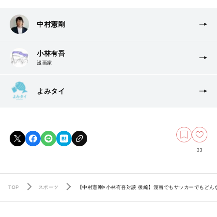
中村憲剛
小林有吾
漫画家
よみタイ
33
TOP
スポーツ
【中村憲剛×小林有吾対談 後編】漫画でもサッカーでもど