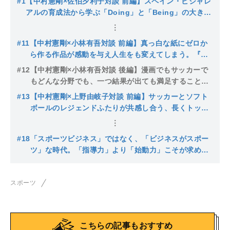
#1
【中村憲剛×佐伯夕利子対談 前編】スペイン・ビジャレ
アルの育成法から学ぶ「Doing」と「Being」の大きな
違い
#11
【中村憲剛×小林有吾対談 前編】真っ白な紙にゼロか
ら作る作品が感動を与え人生をも変えてしまう。『ア
オアシ』を通じて漫画の力を改めて強く感じた
#12
【中村憲剛×小林有吾対談 後編】漫画でもサッカーで
もどんな分野でも、一つ結果が出ても満足することな
く継続して自分を伸ばしていくしかない
#13
【中村憲剛×上野由岐子対談 前編】サッカーとソフト
ボールのレジェンドふたりが共感し合う、長くトップ
でやり続けるために必要なこと
#18
「スポーツビジネス」ではなく、「ビジネスがスポー
ツ」な時代。「指導力」より「始動力」こそが求めら
れている【中村憲剛×村井満対談 後編】
スポーツ
こちらの記事もおすすめ