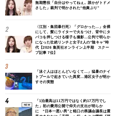
無期懲役「自分はやってねぇ。誰かがトドメ
さした」裁判で明かされた“他責ぶり”
〈江別・集団暴行死〉「グロかった…」全裸
にして、髪にライターで火をつけ、背中にタ
バコを押しつける様子も撮影…公判で明らか
になった壮絶リンチと女子2人の“陰キャ”時
代【2026 集英社オンライン上半期 スクー
プ記事 7位】
「泳ぐ人はほとんどいなくて…」猛暑のナイ
トプールで起きていた異変…港区女子が明か
すその実態
「1泊最高は11万円ではなく約17万円でし
NEW
た」初の費用公開で仰天の支出が明らか
に “日本一悪い男”と軽口の県議会議長は震