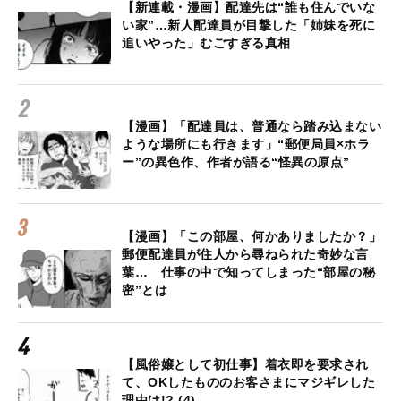
【新連載・漫画】配達先は“誰も住んでいな
い家”…新人配達員が目撃した「姉妹を死に
追いやった」むごすぎる真相
【漫画】「配達員は、普通なら踏み込まない
ような場所にも行きます」“郵便局員×ホラ
ー”の異色作、作者が語る“怪異の原点”
【漫画】「この部屋、何かありましたか？」
郵便配達員が住人から尋ねられた奇妙な言
葉… 仕事の中で知ってしまった“部屋の秘
密”とは
【風俗嬢として初仕事】着衣即を要求され
て、OKしたもののお客さまにマジギレした
理由は!? (4)