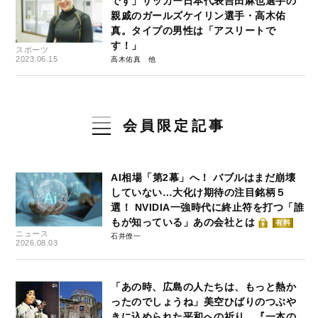
です」サッカー日本代表吉田麻也選手の
親戚のガールズケイリン選手・高木佑
真。タイプの男性は「アスリートで
す！」
スポーツ
2023.06.15
高木佑真
会員限定記事
AI相場「第2幕」へ！ バブルはまだ崩壊
していない…大化け期待の注目銘柄５
選！ NVIDIA一強時代に終止符を打つ「誰
もが知っている」あの会社とは
有料
ニュース
石井僚一
2026.08.03
「あの時、広島の人たちは、もっと熱か
ったのでしょうね」美空ひばりのつぶや
きに込められた平和への祈り…『一本の