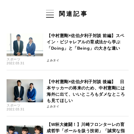
関連記事
【中村憲剛×佐伯夕利子対談 前編】スペ
イン・ビジャレアルの育成法から学ぶ
「Doing」と「Being」の大きな違い
スポーツ
よみタイ
2022.03.31
【中村憲剛×佐伯夕利子対談 後編】 日
本サッカーの将来のため、中村憲剛には
海外に出て、いいところもダメなところ
も見てほしい
スポーツ
よみタイ
2022.03.31
【W杯大健闘！】川崎フロンターレの育
成哲学「ボールを扱う技術」「誠実な指