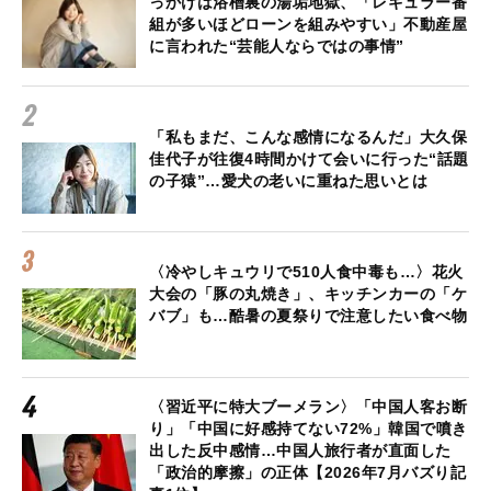
っかけは浴槽裏の湯垢地獄、「レギュラー番
組が多いほどローンを組みやすい」不動産屋
に言われた“芸能人ならではの事情”
「私もまだ、こんな感情になるんだ」大久保
佳代子が往復4時間かけて会いに行った“話題
の子猿”…愛犬の老いに重ねた思いとは
〈冷やしキュウリで510人食中毒も…〉花火
大会の「豚の丸焼き」、キッチンカーの「ケ
バブ」も…酷暑の夏祭りで注意したい食べ物
〈習近平に特大ブーメラン〉「中国人客お断
り」「中国に好感持てない72%」韓国で噴き
出した反中感情…中国人旅行者が直面した
「政治的摩擦」の正体【2026年7月バズり記