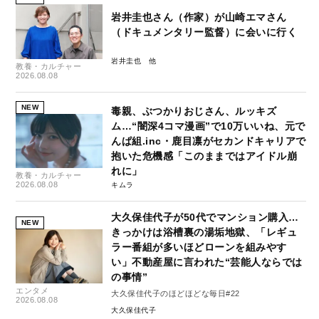
岩井圭也さん（作家）が山崎エマさん
（ドキュメンタリー監督）に会いに行く
岩井圭也
教養・カルチャー
2026.08.08
NEW
毒親、ぶつかりおじさん、ルッキズ
ム…“闇深4コマ漫画”で10万いいね、元で
んぱ組.inc・鹿目凛がセカンドキャリアで
抱いた危機感「このままではアイドル崩
れに」
教養・カルチャー
2026.08.08
キムラ
大久保佳代子が50代でマンション購入…
NEW
きっかけは浴槽裏の湯垢地獄、「レギュ
ラー番組が多いほどローンを組みやす
い」不動産屋に言われた“芸能人ならでは
の事情”
エンタメ
大久保佳代子のほどほどな毎日#22
2026.08.08
大久保佳代子