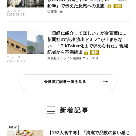
鉛筆』で伝えた反戦への意志
有料
エンタメ
佐藤剛
2025.08.06
「日経に紹介してほしい」が合言葉に…
新聞社の“記者流出ドミノ”が止まらな
い 「TikToker化まで求められた」現場
記者から不満続出
有料
ニュース
集英社オンライン編集部ニュース班
2026.07.18
会員限定記事一覧を見る
新着記事
NEW
【192人食中毒】「清潔で品数の多い感じ