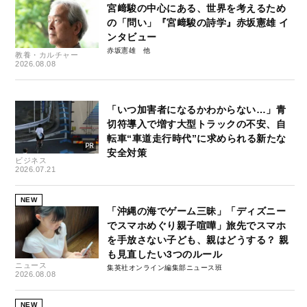
宮﨑駿の中心にある、世界を考えるため
の「問い」『宮﨑駿の詩学』赤坂憲雄 イ
ンタビュー
赤坂憲雄
教養・カルチャー
2026.08.08
「いつ加害者になるかわからない…」青
切符導入で増す大型トラックの不安、自
転車“車道走行時代”に求められる新たな
安全対策
ビジネス
2026.07.21
NEW
「沖縄の海でゲーム三昧」「ディズニー
でスマホめぐり親子喧嘩」旅先でスマホ
を手放さない子ども、親はどうする？ 親
も見直したい3つのルール
ニュース
集英社オンライン編集部ニュース班
2026.08.08
NEW