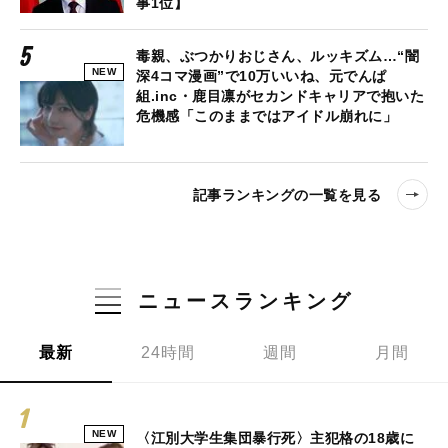
事1位】
毒親、ぶつかりおじさん、ルッキズム…“闇
NEW
深4コマ漫画”で10万いいね、元でんぱ
組.inc・鹿目凛がセカンドキャリアで抱いた
危機感「このままではアイドル崩れに」
記事ランキングの一覧を見る
ニュースランキング
最新
24時間
週間
月間
NEW
〈江別大学生集団暴行死〉主犯格の18歳に