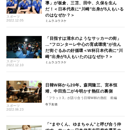
導」が板倉、三笘、田中、久保を生ん
だ！＜日本代表に“川崎”出身が5人もいる
のはなぜか？＞
スポーツ
2022.12.05
ミムラユウスケ
「目指すは清水のようなサッカーの街」
…“フロンターレ中心の育成環境”が生ん
だ街ぐるみの好循環＜W杯日本代表に“川
崎”出身が5人もいたのはなぜか？＞
スポーツ
ミムラユウスケ
2022.12.10
日韓W杯から20年。森岡隆三、宮本恒
靖、中田浩二が今明かす熱狂の裏側
「フラット3」が語り合う日韓W杯の熱狂 前編
寺下友徳
スポーツ
2022.06.23
「“まやくん、ゆまちゃん”と呼び合う仲