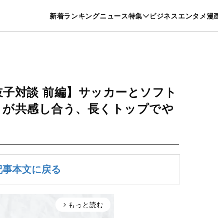
特集一覧を見る
漫画一覧を見る
新着
ランキング
ニュース
特集
ビジネス
エンタメ
漫
養・カルチャー
暮らし
スポーツ
ヘルスケア
美容
グルメ
岐子対談 前編】サッカーとソフト
りが共感し合う、長くトップでや
と
記事本文に戻る
もっと読む
arrow_forward_ios