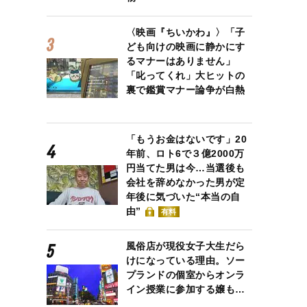
〈映画『ちいかわ』〉「子
ども向けの映画に静かにす
るマナーはありません」
「叱ってくれ」大ヒットの
裏で鑑賞マナー論争が白熱
「もうお金はないです」20
年前、ロト6で３億2000万
円当てた男は今…当選後も
会社を辞めなかった男が定
年後に気づいた“本当の自
由”
有料
風俗店が現役女子大生だら
けになっている理由。ソー
プランドの個室からオンラ
、中村憲剛さんが受ける！ 貴重なシーンです。
イン授業に参加する嬢も…