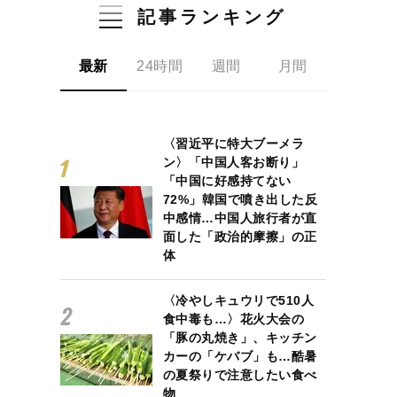
記事ランキング
最新
24時間
週間
月間
〈習近平に特大ブーメラ
ン〉「中国人客お断り」
「中国に好感持てない
72%」韓国で噴き出した反
中感情…中国人旅行者が直
面した「政治的摩擦」の正
体
〈冷やしキュウリで510人
食中毒も…〉花火大会の
「豚の丸焼き」、キッチン
カーの「ケバブ」も…酷暑
の夏祭りで注意したい食べ
物