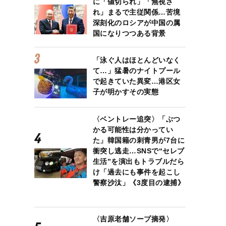
に「値切られ」「無視さ
れ」まるで主従関係…苦境
深刻化のロシアが中国の属
国になりつつある背景
「泳ぐ人はほとんどいなく
て…」猛暑のナイトプール
で起きていた異変…港区女
子が明かすその実態
〈ベントレー追突〉「ぶつ
かる可能性は分かってい
た」韓国籍の刺青男が7台に
衝突し逃走…SNSで“セレブ
生活”を演出もトラブルだら
け「過去にも事件を起こし
警察沙汰」《3度目の逮捕》
〈吉原老舗ソープ摘発〉