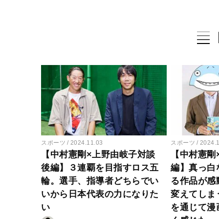
スポーツ
2024.11.03
スポーツ
2024.
【中村憲剛×上野由岐子対談
【中村憲剛
後編】３連覇を目指すロス五
編】真っ白
輪。選手、指導者どちらでい
る作品が感
いから日本代表の力になりた
変えてしま
い
を通じて漫