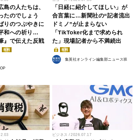
広島の人たちは、
「日経に紹介してほしい」が
ったのでしょう
合言葉に…新聞社の“記者流出
ばりのつぶやきに
ドミノ”が止まらない
平和への祈り…
「TikToker化まで求められ
筆』で伝えた反戦
た」現場記者から不満続出
有料
有料
集英社オンライン編集部ニュース班
POP
02.03
ビジネス
2026.07.17