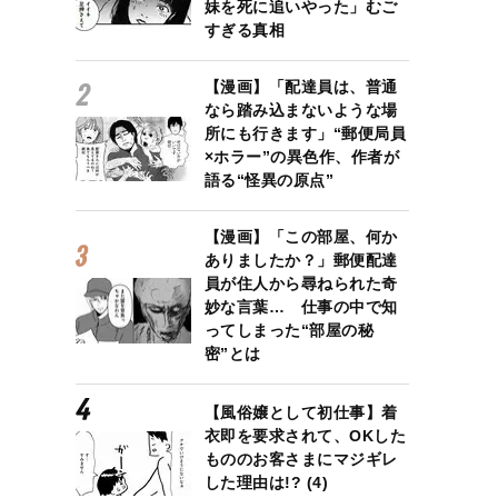
妹を死に追いやった」むご
すぎる真相
【漫画】「配達員は、普通
なら踏み込まないような場
所にも行きます」“郵便局員
×ホラー”の異色作、作者が
語る“怪異の原点”
【漫画】「この部屋、何か
ありましたか？」郵便配達
員が住人から尋ねられた奇
妙な言葉… 仕事の中で知
ってしまった“部屋の秘
密”とは
【風俗嬢として初仕事】着
衣即を要求されて、OKした
もののお客さまにマジギレ
した理由は!? (4)