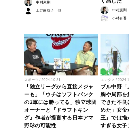
く感じた
中村憲剛
中村憲剛
上野由岐子
小林有吾
スポーツ
2024.10.31
エンタメ
2024.
「独立リーグから直接メジャ
ブル中野「
ーも」「ウチはソフトバンク
胸や局部を
の3軍には勝ってる」独立球団
できた不良
オーナーと『ドラフトキン
めた」女帝
グ』作者が提言する日本アマ
王』では描
野球の可能性
すぎる女子