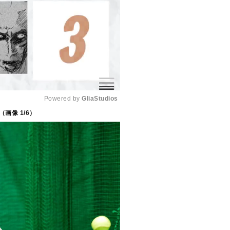
Powered by 
GliaStudios
（画像
1
/6）
M
u
t
e