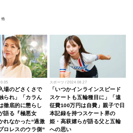
10.05
スポーツ
2024.08.27
入場のどさくさで
「いつかインラインスピード
触られ」「カラん
スケートも五輪種目に」「遠
は徹底的に懲らし
征費100万円は自費」親子で日
が語る『極悪女
本記録を持つスケート界の
かれなかった“過激
姫・高萩嬉らが語る父と五輪
プロレスのウラ側”
への思い