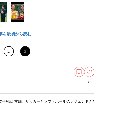
事を最初から読む
2
3
0
岐子対談 前編】サッカーとソフトボールのレジェンドふたりが共感