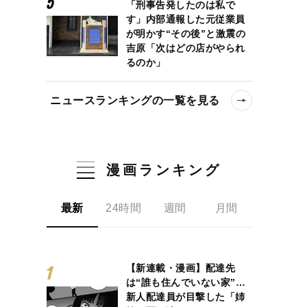
「刑事告発したのは私で
す」内部通報した元従業員
が明かす“その後”と激震の
吉原「次はどの店がやられ
るのか」
ニュースランキングの一覧を見る
漫画ランキング
最新
24時間
週間
月間
【新連載・漫画】配達先
は“誰も住んでいない家”…
新人配達員が目撃した「姉