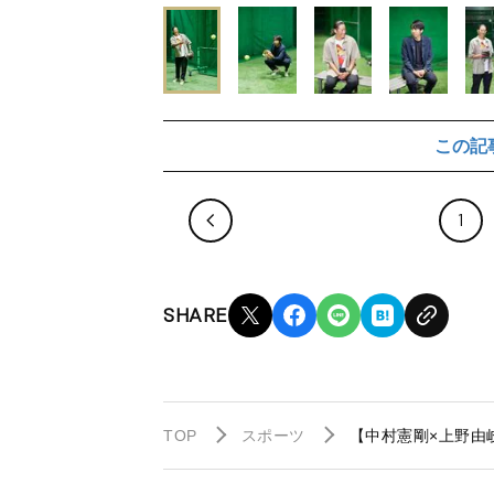
この記
1
SHARE
TOP
スポーツ
【中村憲剛×上野由