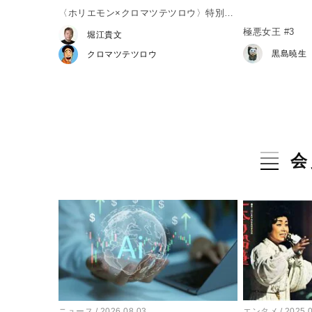
〈ホリエモン×クロマツテツロウ〉特別対
談#1
極悪女王 #3
堀江貴文
黒島暁生
クロマツテツロウ
会
ニュース
2026.08.03
エンタメ
2025.