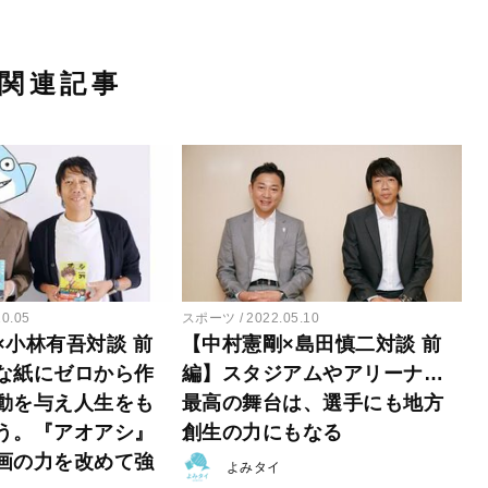
関連記事
10.05
スポーツ
2022.05.10
×小林有吾対談 前
【中村憲剛×島田慎二対談 前
な紙にゼロから作
編】スタジアムやアリーナ…
動を与え人生をも
最高の舞台は、選手にも地方
う。『アオアシ』
創生の力にもなる
画の力を改めて強
よみタイ