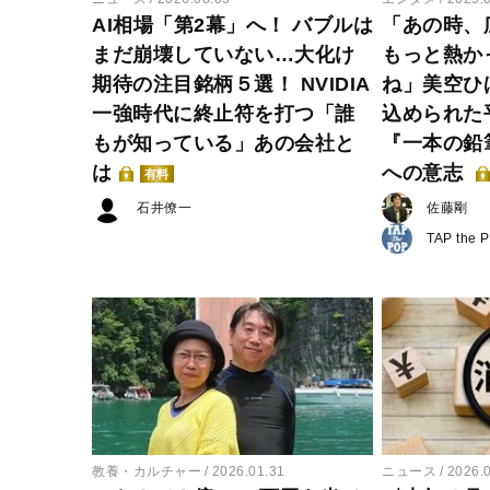
AI相場「第2幕」へ！ バブルは
「あの時、
まだ崩壊していない…大化け
もっと熱か
期待の注目銘柄５選！ NVIDIA
ね」美空ひ
一強時代に終止符を打つ「誰
込められた
もが知っている」あの会社と
『一本の鉛
は
への意志
有料
石井僚一
佐藤剛
TAP the 
教養・カルチャー
2026.01.31
ニュース
2026.