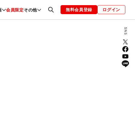
無料会員登録
ログイン
画
会員限定
その他
ファッション
恋愛・結婚
編集部
お知らせ