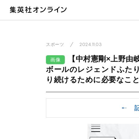
教
2024.11.03
スポーツ
【中村憲剛×上野由
画像
ボールのレジェンドふた
り続けるために必要なこ