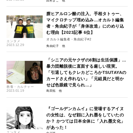
西村まこ
膣ヒアルロン酸の注入、手相タトゥー、
マイクロチップ埋め込み…オカルト編集
者・角由紀子が「身体改造」にのめり込
む理由【2023記事 6位】
オカルト編集者・角由紀子#2
エンタメ
2023.12.29
角由紀子
「シニアの元ヤクザの8割は生活保護」…
暴力団離脱後に直面する厳しい現実。
「引退してもクレカどころかTSUTAYAの
カードさえ作れない」「元組員だと明か
せば色眼鏡で見られ…」
教養・カルチャー
2023.01.19
島田拓
『ゴールデンカムイ』に登場するアイヌ
の女性は、なぜ顔に入れ墨をしていたの
か？ かつては日本全体に「入れ墨文化」
があった！
エンタメ