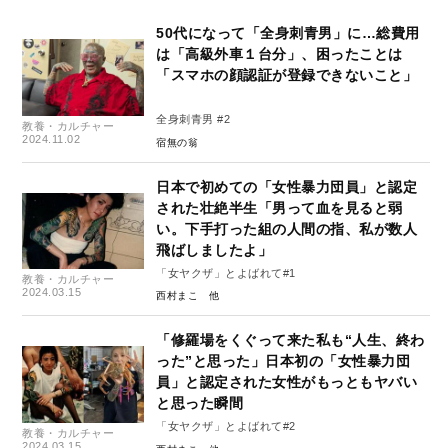
50代になって「全身刺青男」に…総費用
は「高級外車１台分」、困ったことは
「スマホの顔認証が登録できないこと」
全身刺青男 #2
教養・カルチャー
2024.11.02
宿無の翁
日本で初めての「女性暴力団員」と認定
された壮絶半生「男って血を見ると弱
い。下手打った組の人間の指、私が数人
飛ばしましたよ」
「女ヤクザ」とよばれて#1
教養・カルチャー
2024.03.15
西村まこ
「修羅場をくぐって来た私も“人生、終わ
った”と思った」日本初の「女性暴力団
員」と認定された女性がもっともヤバい
と思った瞬間
「女ヤクザ」とよばれて#2
教養・カルチャー
2024.03.15