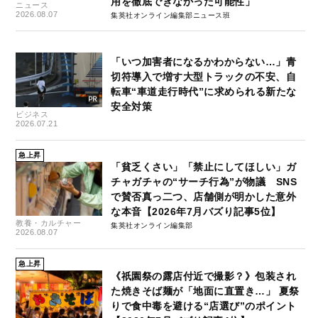
用を徹底できなかった可能性」
ニュース
2026.08.07
集英社オンライン編集部ニュース班
「いつ加害者になるかわからない…」青
切符導入で増す大型トラックの不安、自
転車“車道走行時代”に求められる新たな
安全対策
ビジネス
2026.07.21
急上昇
「貧乏くさい」「禁止にしてほしい」ガ
チャガチャの“サーチ行為”が物議 SNS
で賛否真っ二つ、店舗側が明かした意外
な本音【2026年7月バズり記事5位】
教養・カルチャー
集英社オンライン編集部
2026.08.07
急上昇
《祇園祭の露店付近で撮影？》包装され
た焼きそば麺が「地面に直置き…」 夏祭
りで食中毒を避ける“店選び”のポイント