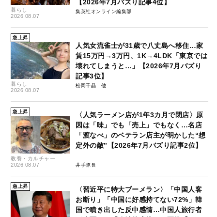
【2026年7月バズり記事4位】
暮らし
集英社オンライン編集部
2026.08.07
急上昇
人気女流雀士が31歳で八丈島へ移住…家
賃15万円→3万円、1K→4LDK「東京では
壊れてしまうと…」【2026年7月バズり
記事3位】
暮らし
松岡千晶
2026.08.07
急上昇
〈人気ラーメン店が1年3カ月で閉店〉原
因は「味」でも「売上」でもなく…名店
「渡なべ」のベテラン店主が明かした“想
定外の敵”【2026年7月バズり記事2位】
教養・カルチャー
2026.08.07
井手隊長
急上昇
〈習近平に特大ブーメラン〉「中国人客
お断り」「中国に好感持てない72%」韓
国で噴き出した反中感情…中国人旅行者