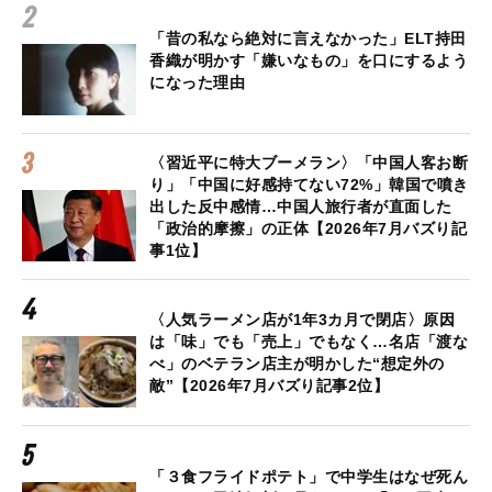
「昔の私なら絶対に言えなかった」ELT持田
香織が明かす「嫌いなもの」を口にするよう
になった理由
〈習近平に特大ブーメラン〉「中国人客お断
り」「中国に好感持てない72%」韓国で噴き
出した反中感情…中国人旅行者が直面した
「政治的摩擦」の正体【2026年7月バズり記
事1位】
〈人気ラーメン店が1年3カ月で閉店〉原因
は「味」でも「売上」でもなく…名店「渡な
べ」のベテラン店主が明かした“想定外の
敵”【2026年7月バズり記事2位】
「３食フライドポテト」で中学生はなぜ死ん