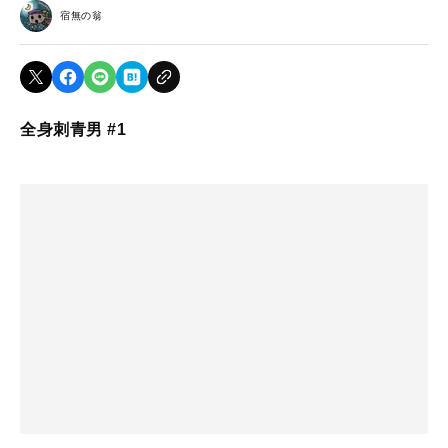
宿無の翁
全身刺青男 #1