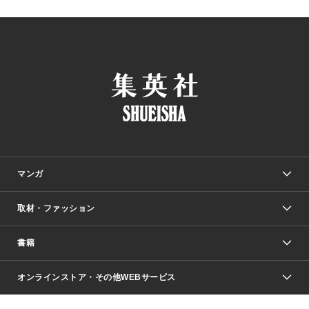
マンガ
取材・ファッション
少年マンガ
週刊少年ジャンプ
書籍
ファッション・美容
青年マンガ
ジャンプSQ.
Seventeen
週刊ヤングジャンプ
オンラインストア・その他WEBサービス
文芸・文庫・総合
芸能・情報・スポーツ
少女マンガ
Vジャンプ
non-no Web
ヤングジャンプ定期購読デジタル
すばる