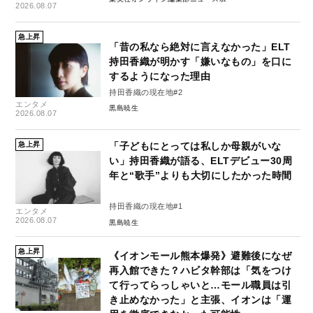
2026.08.07
急上昇
「昔の私なら絶対に言えなかった」ELT
持田香織が明かす「嫌いなもの」を口に
するようになった理由
持田香織の現在地#2
エンタメ
黒島暁生
2026.08.07
急上昇
「子どもにとっては私しか母親がいな
い」持田香織が語る、ELTデビュー30周
年と“歌手”よりも大切にしたかった時間
持田香織の現在地#1
エンタメ
2026.08.07
黒島暁生
急上昇
《イオンモール熊本爆発》避難後になぜ
再入館できた？ハビタ幹部は「気をつけ
て行ってらっしゃいと…モール職員は引
き止めなかった」と主張、イオンは「運