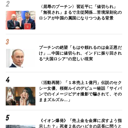
〈屈辱のプーチン〉習近平に「値切られ」
「無視され」まるで主従関係…苦境深刻化の
ロシアが中国の属国になりつつある背景
プーチンの絶望「もはや頼れるのは金正恩だ
け」…中国に値切られ、インドに振り回され
る“大国ロシア”の悲しい現実
〈活動再開〉「１本売上１億円」伝説のセク
シー女優、桜樹ルイのデビュー秘話「サイパ
ンでのイメージビデオ撮影で騙されて、その
ままズルズル…」
《イオン爆発》「売上金を金庫に戻すよう指
示した？」死者２名のハビタの店長に問うと