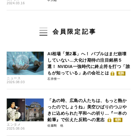
中川裕
2024.03.16
会員限定記事
AI相場「第2幕」へ！ バブルはまだ崩壊
していない…大化け期待の注目銘柄５
選！ NVIDIA一強時代に終止符を打つ「誰
もが知っている」あの会社とは
有料
ニュース
石井僚一
2026.08.03
「あの時、広島の人たちは、もっと熱か
ったのでしょうね」美空ひばりのつぶや
きに込められた平和への祈り…『一本の
鉛筆』で伝えた反戦への意志
有料
エンタメ
佐藤剛
2025.08.06