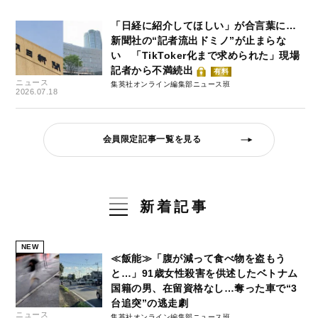
「日経に紹介してほしい」が合言葉に…
新聞社の“記者流出ドミノ”が止まらな
い 「TikToker化まで求められた」現場
記者から不満続出
有料
ニュース
集英社オンライン編集部ニュース班
2026.07.18
会員限定記事一覧を見る
新着記事
NEW
≪飯能≫「腹が減って食べ物を盗もう
と…」91歳女性殺害を供述したベトナム
国籍の男、在留資格なし…奪った車で“3
台追突”の逃走劇
ニュース
集英社オンライン編集部ニュース班