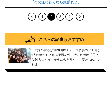
「その道に行くなら頑張れよ」
1
2
3
4
こちらの記事もおすすめ
「夫婦の営みは週28回以上」一夫多妻のヒモ男が
4人の妻たちと送る驚愕の性生活。目標は「子ど
も54人つくって歴史に名を残す」…妻たちのホン
ネは