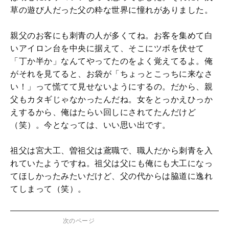
草の遊び人だった父の粋な世界に憧れがありました。
親父のお客にも刺青の人が多くてね。お客を集めて白
いアイロン台を中央に据えて、そこにツボを伏せて
「丁か半か」なんてやってたのをよく覚えてるよ。俺
がそれを見てると、お袋が「ちょっとこっちに来なさ
い！」って慌てて見せないようにするの。だから、親
父もカタギじゃなかったんだね。女をとっかえひっか
えするから、俺はたらい回しにされてたんだけど
（笑）。今となっては、いい思い出です。
祖父は宮大工、曽祖父は鳶職で、職人だから刺青を入
れていたようですね。祖父は父にも俺にも大工になっ
てほしかったみたいだけど、父の代からは脇道に逸れ
てしまって（笑）。
次のページ