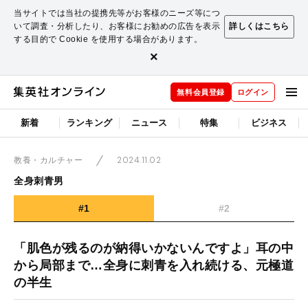
当サイトでは当社の提携先等がお客様のニーズ等につ
いて調査・分析したり、お客様にお勧めの広告を表示
詳しくはこちら
する目的で Cookie を使用する場合があります。
×
無料会員登録
ログイン
新着
ランキング
ニュース
特集
ビジネス
2024.11.02
教養・カルチャー
全身刺青男
#1
#2
「肌色が残るのが納得いかないんですよ」耳の中
から局部まで…全身に刺青を入れ続ける、元極道
の半生