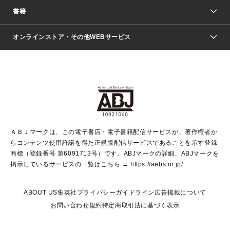
週刊少年ジャンプ
書籍
ファッション・美容
青年マンガ
ジャンプSQ.
Seventeen
週刊ヤングジャンプ
オンラインストア・その他WEBサービス
文芸・文庫・総合
芸能・情報・スポーツ
少女マンガ
Vジャンプ
non-no Web
ヤングジャンプ定期購読デジタル
すばる
Myojo
オンラインストア
りぼん
学芸・ノンフィクション・新書
最強ジャンプ
女性マンガ
@BAILA
ヤンジャン＋
小説すばる
週プレNEWS
マーガレット
集英社OTOコンテンツ
集英社 学芸編集部
少年ジャンプ＋
その他WEBサービス
クッキー
ライトノベル・ノベライズ
MAQUIA ONLINE
となりのヤングジャンプ
集英社 文芸ステーション
週プレ グラジャパ！
別冊マーガレット
SHUEISHA MANGA-ART HERITAGE
集英社 ビジネス書
ゼブラック
ココハナ
SHUEISHA ADNAVI
SPUR.JP
集英社Webマガジン Cobalt
グランドジャンプ
web 集英社文庫
キッズ
web Sportiva
マンガMee
ジャンプキャラクターズストア
集英社新書
ジャンプルーキー！
月刊オフィスユー
ＡＢＪマークは、この電子書店・電子書籍配信サービスが、著作権者か
EDITOR'S LAB
LEE
集英社オレンジ文庫
ウルトラジャンプ
青春と読書
パラスポ＋！
らコンテンツ使用許諾を得た正規版配信サービスであることを示す登録
集英社みらい文庫
リマコミ＋
HAPPY PLUS STORE
集英社新書プラス
ジャンプTOON
商標（登録番号 第6091713号）です。ABJマークの詳細、ABJマークを
Marisol
シフォン文庫
アジア人物史
S-KIDS.LAND
マンガMeets
掲示しているサービスの一覧はこちら →
https://aebs.or.jp/
shueisha vox
よみタイ
S-MANGA
Web éclat
ダッシュエックス文庫
LEEマルシェ
kotoba
集英社ジャンプリミックス
ABOUT US
集英社プライバシーガイドライン
広告掲載について
T JAPAN:The New York Times Style Magazine
JUMP j BOOKS
お問い合わせ
規約
特定商取引法に基づく表示
SHOP Marisol
e!集英社
集英社コミック文庫
集英社女性誌ポータル
éclat premium
imidas