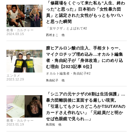
「修羅場をくぐって来た私も“人生、終わ
った”と思った」日本初の「女性暴力団
員」と認定された女性がもっともヤバい
と思った瞬間
「女ヤクザ」とよばれて#2
教養・カルチャー
2024.03.15
西村まこ
膣ヒアルロン酸の注入、手相タトゥー、
マイクロチップ埋め込み…オカルト編集
者・角由紀子が「身体改造」にのめり込
む理由【2023記事 6位】
オカルト編集者・角由紀子#2
エンタメ
2023.12.29
角由紀子
「シニアの元ヤクザの8割は生活保護」…
暴力団離脱後に直面する厳しい現実。
「引退してもクレカどころかTSUTAYAの
カードさえ作れない」「元組員だと明か
せば色眼鏡で見られ…」
教養・カルチャー
2023.01.19
島田拓