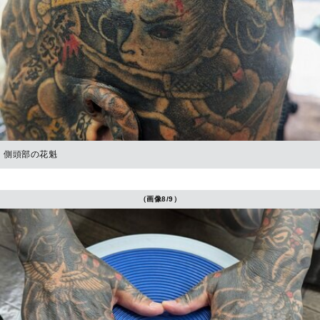
側頭部の花魁
（画像8/9）