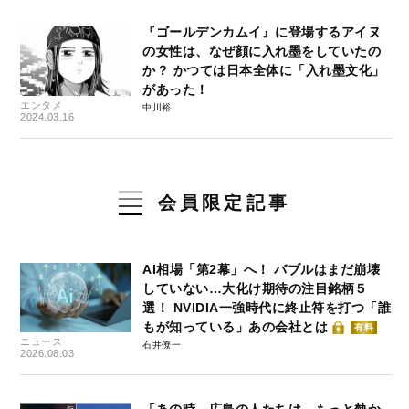
『ゴールデンカムイ』に登場するアイヌ
の女性は、なぜ顔に入れ墨をしていたの
か？ かつては日本全体に「入れ墨文化」
があった！
エンタメ
中川裕
2024.03.16
会員限定記事
AI相場「第2幕」へ！ バブルはまだ崩壊
していない…大化け期待の注目銘柄５
選！ NVIDIA一強時代に終止符を打つ「誰
もが知っている」あの会社とは
有料
ニュース
石井僚一
2026.08.03