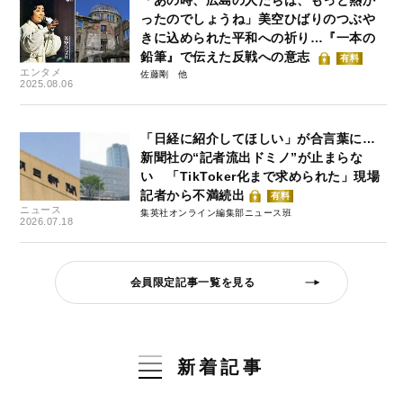
「あの時、広島の人たちは、もっと熱か
ったのでしょうね」美空ひばりのつぶや
きに込められた平和への祈り…『一本の
鉛筆』で伝えた反戦への意志
有料
エンタメ
佐藤剛
2025.08.06
「日経に紹介してほしい」が合言葉に…
新聞社の“記者流出ドミノ”が止まらな
い 「TikToker化まで求められた」現場
記者から不満続出
有料
ニュース
集英社オンライン編集部ニュース班
2026.07.18
会員限定記事一覧を見る
新着記事