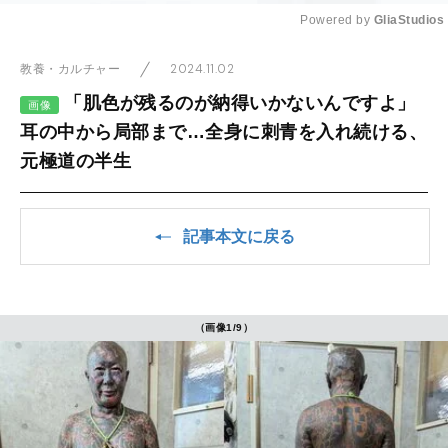
Powered by 
GliaStudios
Mute
2024.11.02
教養・カルチャー
「肌色が残るのが納得いかないんですよ」
画像
耳の中から局部まで…全身に刺青を入れ続ける、
元極道の半生
記事本文に戻る
（画像1/9）