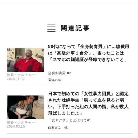
関連記事
50代になって「全身刺青男」に…総費用
は「高級外車１台分」、困ったことは
「スマホの顔認証が登録できないこと」
全身刺青男 #2
教養・カルチャー
2024.11.02
宿無の翁
日本で初めての「女性暴力団員」と認定
された壮絶半生「男って血を見ると弱
い。下手打った組の人間の指、私が数人
飛ばしましたよ」
「女ヤクザ」とよばれて#1
教養・カルチャー
2024.03.15
西村まこ