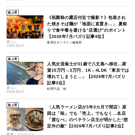
急上昇
《祇園祭の露店付近で撮影？》包装され
た焼きそば麺が「地面に直置き…」 夏祭
りで食中毒を避ける“店選び”のポイント
【2026年7月バズり記事4位】
暮らし
集英社オンライン編集部
2026.08.07
急上昇
人気女流雀士が31歳で八丈島へ移住…家
賃15万円→3万円、1K→4LDK「東京では
壊れてしまうと…」【2026年7月バズり
記事3位】
暮らし
松岡千晶
2026.08.07
急上昇
〈人気ラーメン店が1年3カ月で閉店〉原
因は「味」でも「売上」でもなく…名店
「渡なべ」のベテラン店主が明かした“想
定外の敵”【2026年7月バズり記事2位】
教養・カルチャー