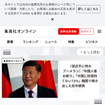
当サイトでは当社の提携先等がお客様のニーズ等につ
いて調査・分析したり、お客様にお勧めの広告を表示
詳しくはこちら
する目的で Cookie を使用する場合があります。
×
無料会員登録
ログイン
新着
ランキング
ニュース
特集
ビジネス
もっと読む
arrow_forward_ios