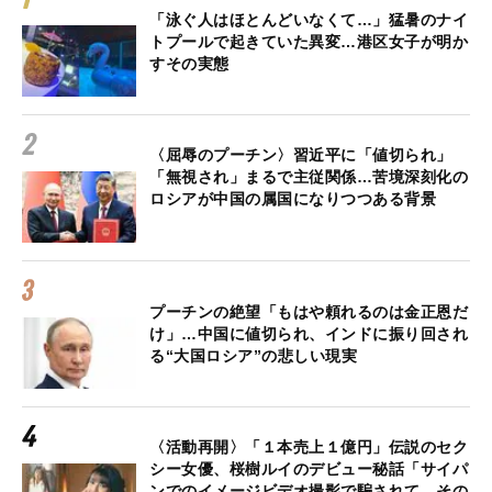
「泳ぐ人はほとんどいなくて…」猛暑のナイ
トプールで起きていた異変…港区女子が明か
すその実態
〈屈辱のプーチン〉習近平に「値切られ」
「無視され」まるで主従関係…苦境深刻化の
ロシアが中国の属国になりつつある背景
プーチンの絶望「もはや頼れるのは金正恩だ
け」…中国に値切られ、インドに振り回され
る“大国ロシア”の悲しい現実
〈活動再開〉「１本売上１億円」伝説のセク
シー女優、桜樹ルイのデビュー秘話「サイパ
ンでのイメージビデオ撮影で騙されて、その