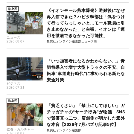
急上昇
《イオンモール熊本爆発》避難後になぜ
再入館できた？ハビタ幹部は「気をつけ
て行ってらっしゃいと…モール職員は引
き止めなかった」と主張、イオンは「運
用を徹底できなかった可能性」
ニュース
2026.08.07
集英社オンライン編集部ニュース班
「いつ加害者になるかわからない…」青
切符導入で増す大型トラックの不安、自
転車“車道走行時代”に求められる新たな
安全対策
ビジネス
2026.07.21
急上昇
「貧乏くさい」「禁止にしてほしい」ガ
チャガチャの“サーチ行為”が物議 SNS
で賛否真っ二つ、店舗側が明かした意外
な本音【2026年7月バズり記事5位】
教養・カルチャー
集英社オンライン編集部
2026.08.07