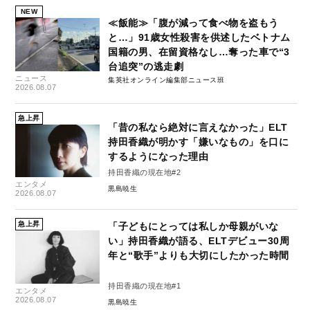
NEW
≪飯能≫「腹が減って食べ物を盗もう
と…」91歳女性殺害を供述したベトナム
国籍の男、在留資格なし…奪った車で“3
台追突”の逃走劇
ニュース
集英社オンライン編集部ニュース班
2026.08.07
急上昇
「昔の私なら絶対に言えなかった」ELT
持田香織が明かす「嫌いなもの」を口に
するようになった理由
持田香織の現在地#2
エンタメ
黒島暁生
2026.08.07
急上昇
「子どもにとっては私しか母親がいな
い」持田香織が語る、ELTデビュー30周
年と“歌手”よりも大切にしたかった時間
持田香織の現在地#1
エンタメ
2026.08.07
黒島暁生