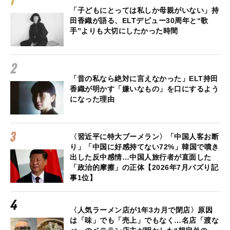
「子どもにとっては私しか母親がいない」持
田香織が語る、ELTデビュー30周年と“歌
手”よりも大切にしたかった時間
「昔の私なら絶対に言えなかった」ELT持田
香織が明かす「嫌いなもの」を口にするよう
になった理由
〈習近平に特大ブーメラン〉「中国人客お断
り」「中国に好感持てない72%」韓国で噴き
出した反中感情…中国人旅行者が直面した
「政治的摩擦」の正体【2026年7月バズり記
事1位】
〈人気ラーメン店が1年3カ月で閉店〉原因
は「味」でも「売上」でもなく…名店「渡な