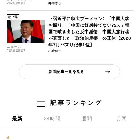
2026.08.07
井手隊長
急上昇
〈習近平に特大ブーメラン〉「中国人客
お断り」「中国に好感持てない72%」韓
国で噴き出した反中感情…中国人旅行者
が直面した「政治的摩擦」の正体【2026
年7月バズり記事1位】
ニュース
2026.08.07
小倉健一
新着記事一覧を見る
記事ランキング
最新
24時間
週間
月間