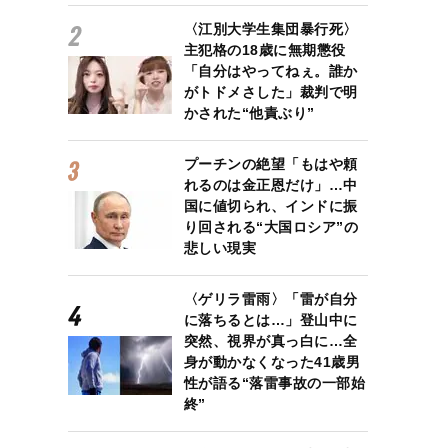
〈江別大学生集団暴行死〉
主犯格の18歳に無期懲役
「自分はやってねぇ。誰か
がトドメさした」裁判で明
かされた“他責ぶり”
プーチンの絶望「もはや頼
れるのは金正恩だけ」…中
国に値切られ、インドに振
り回される“大国ロシア”の
悲しい現実
〈ゲリラ雷雨〉「雷が自分
に落ちるとは…」登山中に
突然、視界が真っ白に…全
身が動かなくなった41歳男
性が語る“落雷事故の一部始
終”