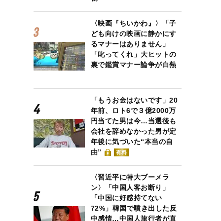
〈映画『ちいかわ』〉「子
ども向けの映画に静かにす
るマナーはありません」
「叱ってくれ」大ヒットの
裏で鑑賞マナー論争が白熱
「もうお金はないです」20
年前、ロト6で３億2000万
円当てた男は今…当選後も
会社を辞めなかった男が定
年後に気づいた“本当の自
由”
有料
〈習近平に特大ブーメラ
ン〉「中国人客お断り」
「中国に好感持てない
72%」韓国で噴き出した反
中感情…中国人旅行者が直