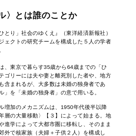
ル〉とは誰のことか
ひとり」社会のゆくえ』（東洋経済新報社）
ジェクトの研究チームを構成した５人の学者
。
、東京で暮らす35歳から64歳までの「ひ
テゴリーには夫や妻と離死別した者や、地方
も含まれるが、大多数は未婚の独身者であ
ル」を「未婚の独身者」の意で用いる。
増加のメカニズムは、1950年代後半以降
年層の大量移動〉【３】によって始まる。地
や進学によって大都市圏に移転し、そのまま
郊外で核家族（夫婦＋子供２人）を構成し