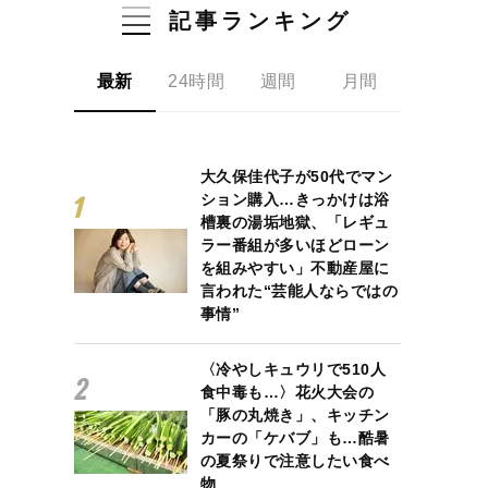
記事ランキング
最新
24時間
週間
月間
大久保佳代子が50代でマン
ション購入…きっかけは浴
槽裏の湯垢地獄、「レギュ
ラー番組が多いほどローン
を組みやすい」不動産屋に
言われた“芸能人ならではの
事情”
〈冷やしキュウリで510人
食中毒も…〉花火大会の
「豚の丸焼き」、キッチン
カーの「ケバブ」も…酷暑
の夏祭りで注意したい食べ
物