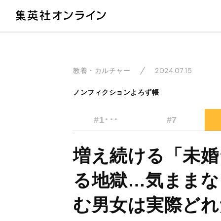
教
2024.07.15
教養・カルチャー
ノンフィクションよろず帳
#1･･･
#7
増え続ける「未婚
る地獄…気ままな
む男女は実際どれ