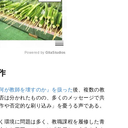
Powered by 
GliaStudios
M
作
u
t
何が教師を壊すのか』を扱った
後、複数の教
e
否は分かれたものの、多くのメッセージで共
作や否定的な刷り込み」を憂うる声である。
く環境に問題は多く、教職課程を履修した青