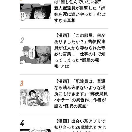
は“誰も住んでいない家”…
新人配達員が目撃した「姉
妹を死に追いやった」むご
すぎる真相
【漫画】「この部屋、何か
ありましたか？」郵便配達
員が住人から尋ねられた奇
妙な言葉… 仕事の中で知
ってしまった“部屋の秘
密”とは
【漫画】「配達員は、普通
なら踏み込まないような場
所にも行きます」“郵便局員
×ホラー”の異色作、作者が
語る“怪異の原点”
【漫画】出会い系アプリで
知り合った26歳離れたおじ