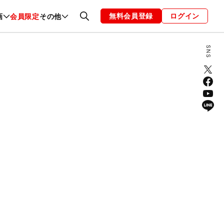
無料会員登録
ログイン
画
会員限定
その他
ファッション
恋愛・結婚
編集部
お知らせ