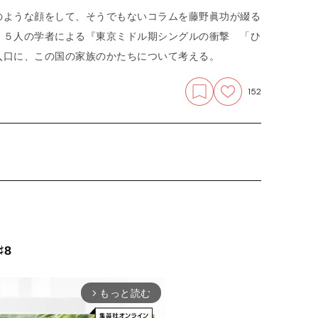
のような顔をして、そうでもないコラムを藤野眞功が綴る
、５人の学者による『東京ミドル期シングルの衝撃 「ひ
入口に、この国の家族のかたちについて考える。
152
8
もっと読む
arrow_forward_ios