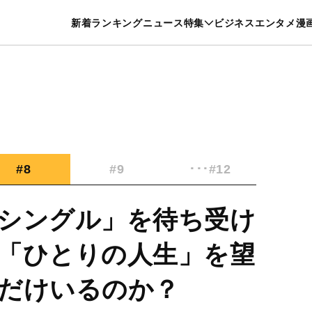
特集一覧を見る
漫画一覧を見る
新着
ランキング
ニュース
特集
ビジネス
エンタメ
漫
養・カルチャー
暮らし
スポーツ
ヘルスケア
美容
グルメ
#8
#9
･･･#12
シングル」を待ち受け
「ひとりの人生」を望
だけいるのか？