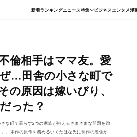
特集一覧を見る
漫画一覧を見る
新着
ランキング
ニュース
特集
ビジネス
エンタメ
漫
養・カルチャー
暮らし
スポーツ
ヘルスケア
美容
グルメ
不倫相手はママ友。愛
ぜ…田舎の小さな町で
その原因は嫁いびり、
だった？
小さな町で暮らす2つの家族が抱えるさまざまな問題を緻
？』。本作の原作を務めるいくたはな氏に制作の裏側か