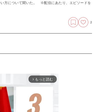
き合い方について聞いた。 ※配信にあたり、エピソードを
2
もっと読む
arrow_forward_ios