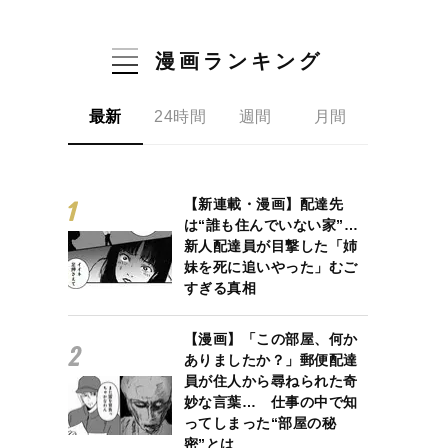
漫画ランキング
最新
24時間
週間
月間
【新連載・漫画】配達先
は“誰も住んでいない家”…
新人配達員が目撃した「姉
妹を死に追いやった」むご
すぎる真相
【漫画】「この部屋、何か
ありましたか？」郵便配達
員が住人から尋ねられた奇
妙な言葉… 仕事の中で知
ってしまった“部屋の秘
密”とは