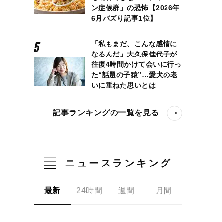
ン症候群」の恐怖【2026年
6月バズり記事1位】
「私もまだ、こんな感情に
なるんだ」大久保佳代子が
往復4時間かけて会いに行っ
た“話題の子猿”…愛犬の老
いに重ねた思いとは
記事ランキングの一覧を見る
ニュースランキング
最新
24時間
週間
月間