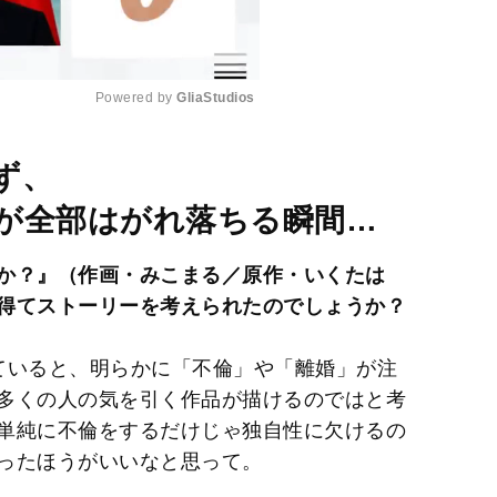
Powered by 
GliaStudios
M
ず、
u
が全部はがれ落ちる瞬間…
t
e
か？』（作画・みこまる／原作・いくたは
得てストーリーを考えられたのでしょうか？
を見ていると、明らかに「不倫」や「離婚」が注
多くの人の気を引く作品が描けるのではと考
単純に不倫をするだけじゃ独自性に欠けるの
ったほうがいいなと思って。