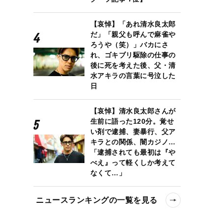
【哀悼】「あれ清水良太郎
だ」「親父も呼んで麻雀や
ろうや（笑）」バカにさ
れ、ゴキブリ駆除の仕事の
後に死を考えた後、父・清
水アキラの言葉に号泣した
日
【哀悼】清水良太郎さんが
生前に語った120分。覚せ
い剤で逮捕、妻暴行、父ア
キラとの関係、闇カジノ…
「逮捕されても最初は『や
べえ』って軽くしか考えて
なくて…」
ニュースランキングの一覧を見る