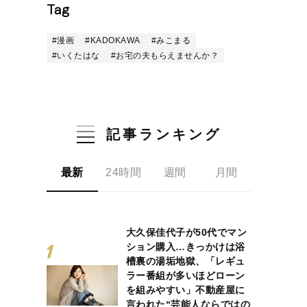
Tag
#漫画
#KADOKAWA
#みこまる
#いくたはな
#お宅の夫もらえませんか？
記事ランキング
最新
24時間
週間
月間
大久保佳代子が50代でマン
ション購入…きっかけは浴
槽裏の湯垢地獄、「レギュ
ラー番組が多いほどローン
を組みやすい」不動産屋に
言われた“芸能人ならではの