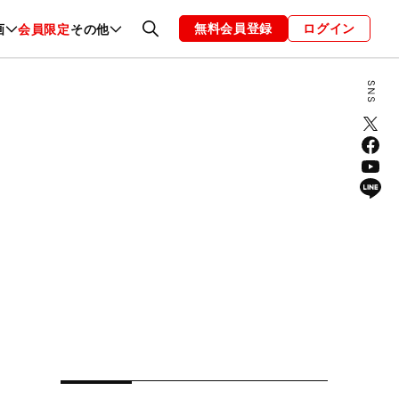
無料会員登録
ログイン
画
会員限定
その他
ファッション
恋愛・結婚
編集部
お知らせ