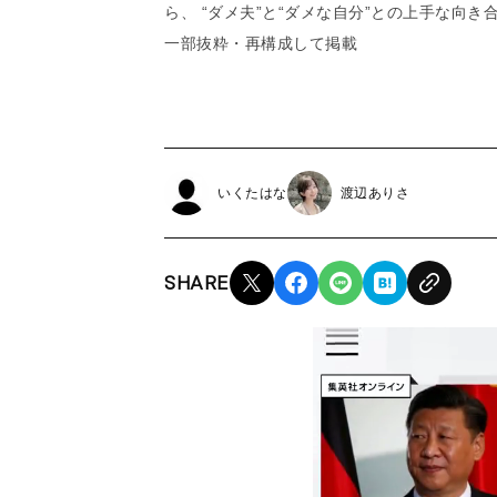
ら、 “ダメ夫”と“ダメな自分”との上手な向
一部抜粋・再構成して掲載
いくたはな
渡辺ありさ
SHARE