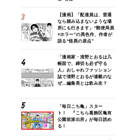
【漫画】「配達員は、普通
なら踏み込まないような場
所にも行きます」“郵便局員
×ホラー”の異色作、作者が
語る“怪異の原点”
「漫画家・清野とおるは几
帳面で、締切も必ず守る
人」おしゃれファッション
誌で清野とおるが連載のな
ぜ…編集長とは飲み友？
W不倫。その原因は嫁いびり、モラハラ夫のせいだった？
「毎日こち亀」スター
ト！ 『こちら葛飾区亀有
公園前派出所』が毎日読め
る！