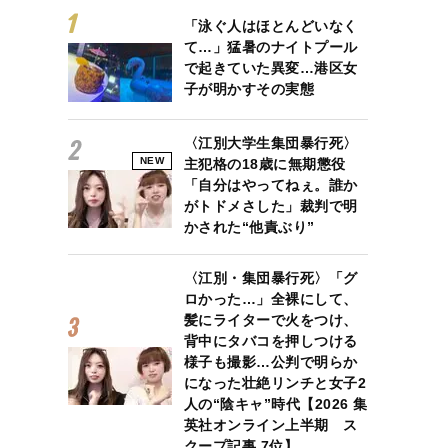
「泳ぐ人はほとんどいなく
て…」猛暑のナイトプール
で起きていた異変…港区女
子が明かすその実態
〈江別大学生集団暴行死〉
NEW
主犯格の18歳に無期懲役
「自分はやってねぇ。誰か
がトドメさした」裁判で明
かされた“他責ぶり”
〈江別・集団暴行死〉「グ
ロかった…」全裸にして、
髪にライターで火をつけ、
背中にタバコを押しつける
様子も撮影…公判で明らか
になった壮絶リンチと女子2
人の“陰キャ”時代【2026 集
英社オンライン上半期 ス
クープ記事 7位】