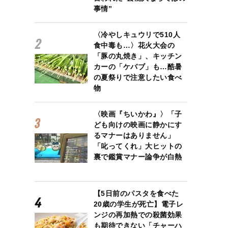
事情”
〈冷やしキュウリで510人
食中毒も…〉花火大会の
「豚の丸焼き」、キッチン
カーの「ケバブ」も…酷暑
の夏祭りで注意したい食べ
物
〈映画『ちいかわ』〉「子
ども向けの映画に静かにす
るマナーはありません」
「叱ってくれ」大ヒットの
裏で鑑賞マナー論争が白熱
【5日前のパスタを食べた
20歳の学生が死亡】電子レ
ンジの再加熱での殺菌効果
も期待できない「チャーハ