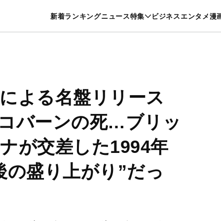
特集一覧を見る
漫画一覧を見る
新着
ランキング
ニュース
特集
ビジネス
エンタメ
漫
養・カルチャー
暮らし
スポーツ
ヘルスケア
美容
グルメ
による名盤リリース
コバーンの死…ブリッ
ナが交差した1994年
後の盛り上がり”だっ