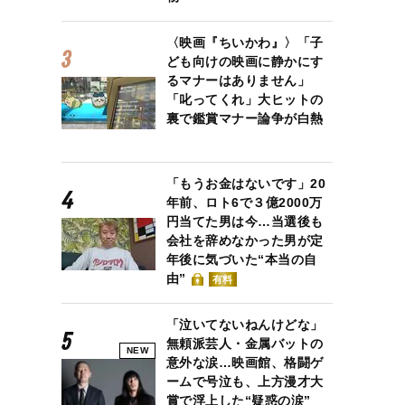
〈映画『ちいかわ』〉「子
ども向けの映画に静かにす
るマナーはありません」
「叱ってくれ」大ヒットの
裏で鑑賞マナー論争が白熱
「もうお金はないです」20
年前、ロト6で３億2000万
円当てた男は今…当選後も
会社を辞めなかった男が定
年後に気づいた“本当の自
由”
有料
「泣いてないねんけどな」
無頼派芸人・金属バットの
NEW
意外な涙…映画館、格闘ゲ
ームで号泣も、上方漫才大
賞で浮上した“疑惑の涙”