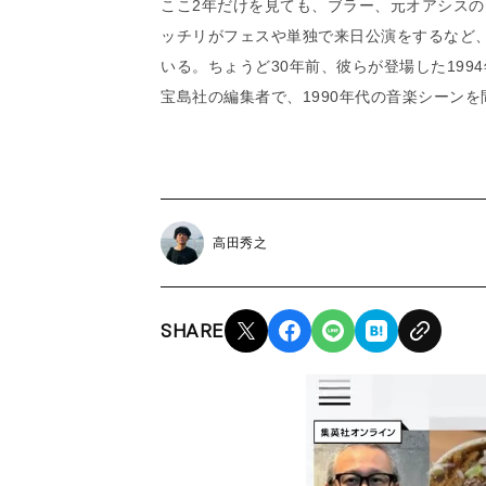
ここ2年だけを見ても、ブラー、元オアシス
ッチリがフェスや単独で来日公演をするなど、
いる。ちょうど30年前、彼らが登場した19
宝島社の編集者で、1990年代の音楽シーン
高田秀之
SHARE