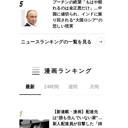
プーチンの絶望「もはや頼
れるのは金正恩だけ」…中
国に値切られ、インドに振
り回される“大国ロシア”の
悲しい現実
ニュースランキングの一覧を見る
漫画ランキング
最新
24時間
週間
月間
【新連載・漫画】配達先
は“誰も住んでいない家”…
新人配達員が目撃した「姉