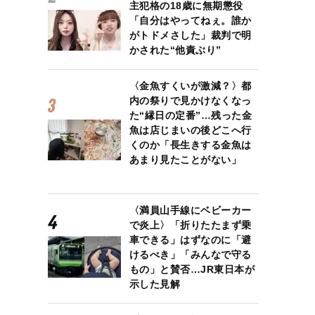
主犯格の18歳に無期懲役
「自分はやってねぇ。誰か
がトドメさした」裁判で明
かされた“他責ぶり”
〈金魚すくいが激減？〉都
内の祭りで見かけなくなっ
た“縁日の定番”…残った金
魚は店じまいの後どこへ行
くのか「長生きする金魚は
あまり見たことがない」
〈満員山手線にベビーカー
で炎上〉「折りたたまず乗
車できる」はずなのに「避
けるべき」「みんなで守る
もの」と賛否…JR東日本が
示した見解