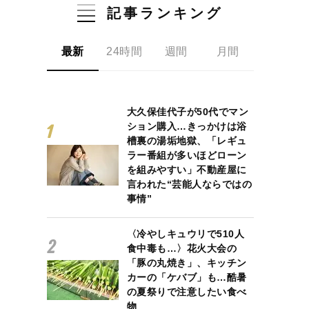
記事ランキング
最新
24時間
週間
月間
大久保佳代子が50代でマン
ション購入…きっかけは浴
槽裏の湯垢地獄、「レギュ
ラー番組が多いほどローン
を組みやすい」不動産屋に
言われた“芸能人ならではの
事情”
〈冷やしキュウリで510人
食中毒も…〉花火大会の
「豚の丸焼き」、キッチン
カーの「ケバブ」も…酷暑
の夏祭りで注意したい食べ
物