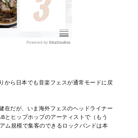
Powered by 
GliaStudios
M
u
t
りから日本でも音楽フェスが通常モードに戻
e
健在だが、いま海外フェスのヘッドライナー
&Bとヒップホップのアーティストで（もう
ジアム規模で集客のできるロックバンドは本