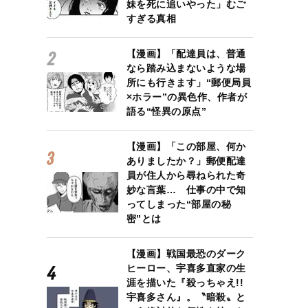
妹を死に追いやった」むご
すぎる真相
【漫画】「配達員は、普通
なら踏み込まないような場
所にも行きます」“郵便局員
×ホラー”の異色作、作者が
語る“怪異の原点”
【漫画】「この部屋、何か
ありましたか？」郵便配達
員が住人から尋ねられた奇
妙な言葉… 仕事の中で知
ってしまった“部屋の秘
密”とは
【漫画】戦国最恐のダーク
ヒーロー、宇喜多直家の生
涯を描いた『殺っちゃえ!!
宇喜多さん』。〝暗殺〟と