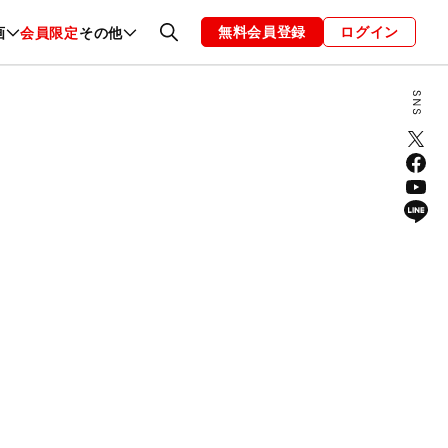
無料会員登録
ログイン
画
会員限定
その他
ファッション
恋愛・結婚
編集部
お知らせ