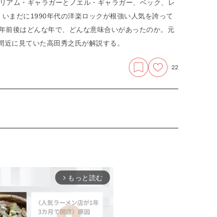
のリアム・ギャラガーとノエル・ギャラガー、ベック、レ
いまだに1990年代の洋楽ロックが根強い人気を誇って
94年前後はどんな年で、どんな意味合いがあったのか。元
を間近に見ていた高田秀之氏が解説する。
22
もっと読む
arrow_forward_ios