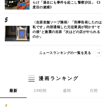
らけ「過去にも事件を起こし警察沙汰」《3
度目の逮捕》
〈吉原老舗ソープ摘発〉「刑事告発したのは
私です」内部通報した元従業員が明かす“そ
の後”と激震の吉原「次はどの店がやられる
のか」
ニュースランキングの一覧を見る
漫画ランキング
最新
24時間
週間
月間