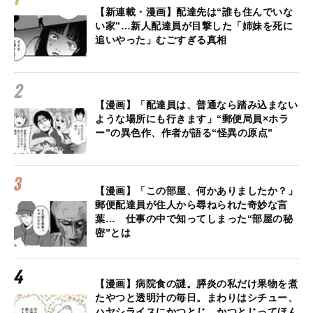
【新連載・漫画】配達先は“誰も住んでいな
い家”…新人配達員が目撃した「姉妹を死に
追いやった」むごすぎる真相
【漫画】「配達員は、普通なら踏み込まない
ような場所にも行きます」“郵便局員×ホラ
ー”の異色作、作者が語る“怪異の原点”
【漫画】「この部屋、何かありましたか？」
郵便配達員が住人から尋ねられた奇妙な言
葉… 仕事の中で知ってしまった“部屋の秘
密”とは
【漫画】病院食の謎。膵炎の私だけ果物を煮
たやつと透明汁の毎日。まわりはシチュー、
ハヤシライスにかつとじ…かつとじってほん