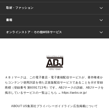
取材・ファッション
少年マンガ
週刊少年ジャンプ
書籍
ファッション・美容
青年マンガ
ジャンプSQ.
Seventeen
週刊ヤングジャンプ
オンラインストア・その他WEBサービス
文芸・文庫・総合
芸能・情報・スポーツ
少女マンガ
Vジャンプ
non-no Web
ヤングジャンプ定期購読デジタル
すばる
Myojo
オンラインストア
りぼん
学芸・ノンフィクション・新書
最強ジャンプ
女性マンガ
@BAILA
ヤンジャン＋
小説すばる
週プレNEWS
マーガレット
集英社OTOコンテンツ
集英社 学芸編集部
少年ジャンプ＋
その他WEBサービス
クッキー
ライトノベル・ノベライズ
MAQUIA ONLINE
となりのヤングジャンプ
集英社 文芸ステーション
週プレ グラジャパ！
別冊マーガレット
SHUEISHA MANGA-ART HERITAGE
集英社 ビジネス書
ゼブラック
ココハナ
SHUEISHA ADNAVI
SPUR.JP
集英社Webマガジン Cobalt
グランドジャンプ
web 集英社文庫
キッズ
web Sportiva
マンガMee
ジャンプキャラクターズストア
集英社新書
ジャンプルーキー！
月刊オフィスユー
ＡＢＪマークは、この電子書店・電子書籍配信サービスが、著作権者か
EDITOR'S LAB
LEE
集英社オレンジ文庫
ウルトラジャンプ
青春と読書
パラスポ＋！
らコンテンツ使用許諾を得た正規版配信サービスであることを示す登録
集英社みらい文庫
リマコミ＋
HAPPY PLUS STORE
集英社新書プラス
ジャンプTOON
商標（登録番号 第6091713号）です。ABJマークの詳細、ABJマークを
Marisol
シフォン文庫
アジア人物史
S-KIDS.LAND
マンガMeets
掲示しているサービスの一覧はこちら →
https://aebs.or.jp/
shueisha vox
よみタイ
S-MANGA
Web éclat
ダッシュエックス文庫
LEEマルシェ
kotoba
集英社ジャンプリミックス
ABOUT US
集英社プライバシーガイドライン
広告掲載について
T JAPAN:The New York Times Style Magazine
JUMP j BOOKS