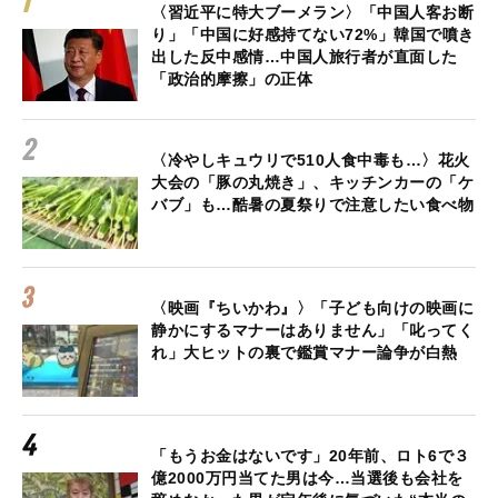
〈習近平に特大ブーメラン〉「中国人客お断
り」「中国に好感持てない72%」韓国で噴き
出した反中感情…中国人旅行者が直面した
「政治的摩擦」の正体
〈冷やしキュウリで510人食中毒も…〉花火
大会の「豚の丸焼き」、キッチンカーの「ケ
バブ」も…酷暑の夏祭りで注意したい食べ物
〈映画『ちいかわ』〉「子ども向けの映画に
静かにするマナーはありません」「叱ってく
れ」大ヒットの裏で鑑賞マナー論争が白熱
「もうお金はないです」20年前、ロト6で３
億2000万円当てた男は今…当選後も会社を