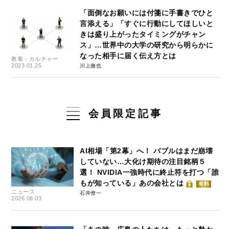
「面倒なお願いには付箋に手書きでひと
言添える」「すぐに行動にしてほしいと
きは盛り上がったタイミングがチャン
ス」…世界中の大学の研究から明らかに
なった相手に届く伝え方とは
教養・カルチャー
2023.01.25
川上徹也
会員限定記事
AI相場「第2幕」へ！ バブルはまだ崩壊
していない…大化け期待の注目銘柄５
選！ NVIDIA一強時代に終止符を打つ「誰
もが知っている」あの会社とは
有料
ニュース
石井僚一
2026.08.03