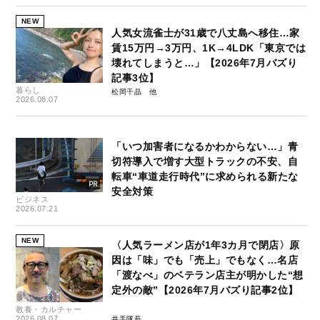
NEW
人気女流雀士が31歳で八丈島へ移住…家
賃15万円→3万円、1K→4LDK「東京では
壊れてしまうと…」【2026年7月バズり
記事3位】
暮らし
松岡千晶
2026.08.07
「いつ加害者になるかわからない…」青
切符導入で増す大型トラックの不安、自
転車“車道走行時代”に求められる新たな
安全対策
ビジネス
2026.07.21
NEW
〈人気ラーメン店が1年3カ月で閉店〉原
因は「味」でも「売上」でもなく…名店
「渡なべ」のベテラン店主が明かした“想
定外の敵”【2026年7月バズり記事2位】
教養・カルチャー
2026.08.07
井手隊長