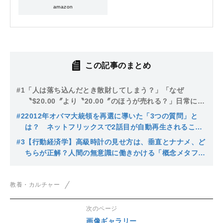
amazon
この記事のまとめ
#1
「人は落ち込んだとき散財してしまう？」「なぜ
〝$20.00〞より〝20.00〞のほうが売れる？」日常に潜
む行動経済学
#2
2012年オバマ大統領を再選に導いた「3つの質問」と
は？ ネットフリックスで2話目が自動再生されること
で働くバイアス…最強で最恐の学問「行動経済学」
#3
【行動経済学】高級時計の見せ方は、垂直とナナメ、ど
ちらが正解？人間の無意識に働きかける「概念メタファ
ー」とは？
教養・カルチャー
次のページ
画像ギャラリー