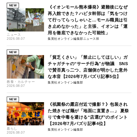
NEW
《イオンモール熊本爆発》避難後になぜ
再入館できた？ハビタ幹部は「気をつけ
て行ってらっしゃいと…モール職員は引
き止めなかった」と主張、イオンは「運
用を徹底できなかった可能性」
ニュース
2026.08.07
集英社オンライン編集部ニュース班
NEW
「貧乏くさい」「禁止にしてほしい」ガ
チャガチャの“サーチ行為”が物議 SNS
で賛否真っ二つ、店舗側が明かした意外
な本音【2026年7月バズり記事5位】
教養・カルチャー
集英社オンライン編集部
2026.08.07
NEW
《祇園祭の露店付近で撮影？》包装され
た焼きそば麺が「地面に直置き…」 夏祭
りで食中毒を避ける“店選び”のポイント
【2026年7月バズり記事4位】
暮らし
集英社オンライン編集部
2026.08.07