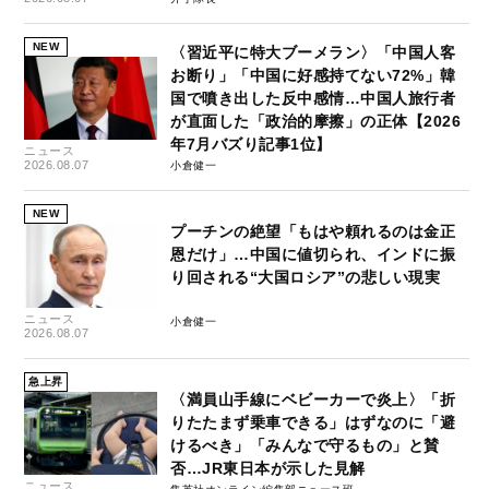
NEW
〈習近平に特大ブーメラン〉「中国人客
お断り」「中国に好感持てない72%」韓
国で噴き出した反中感情…中国人旅行者
が直面した「政治的摩擦」の正体【2026
年7月バズり記事1位】
ニュース
2026.08.07
小倉健一
NEW
プーチンの絶望「もはや頼れるのは金正
恩だけ」…中国に値切られ、インドに振
り回される“大国ロシア”の悲しい現実
ニュース
小倉健一
2026.08.07
急上昇
〈満員山手線にベビーカーで炎上〉「折
りたたまず乗車できる」はずなのに「避
けるべき」「みんなで守るもの」と賛
否…JR東日本が示した見解
ニュース