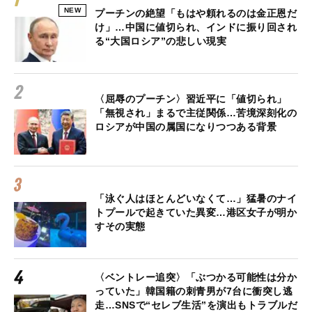
NEW
プーチンの絶望「もはや頼れるのは金正恩だ
け」…中国に値切られ、インドに振り回され
る“大国ロシア”の悲しい現実
〈屈辱のプーチン〉習近平に「値切られ」
「無視され」まるで主従関係…苦境深刻化の
ロシアが中国の属国になりつつある背景
「泳ぐ人はほとんどいなくて…」猛暑のナイ
トプールで起きていた異変…港区女子が明か
すその実態
〈ベントレー追突〉「ぶつかる可能性は分か
っていた」韓国籍の刺青男が7台に衝突し逃
走…SNSで“セレブ生活”を演出もトラブルだ