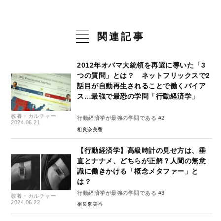
関連記事
2012年オバマ大統領を再選に導いた「3
つの質問」とは？ ネットフリックスで2
話目が自動再生されることで働くバイア
ス…最強で最恐の学問「行動経済学」
教養・カルチャー
行動経済学が最強の学問である #2
2024.06.21
相良奈美香
【行動経済学】高級時計の見せ方は、垂
直とナナメ、どちらが正解？人間の無意
識に働きかける「概念メタファー」と
は？
行動経済学が最強の学問である #3
教養・カルチャー
2024.06.22
相良奈美香