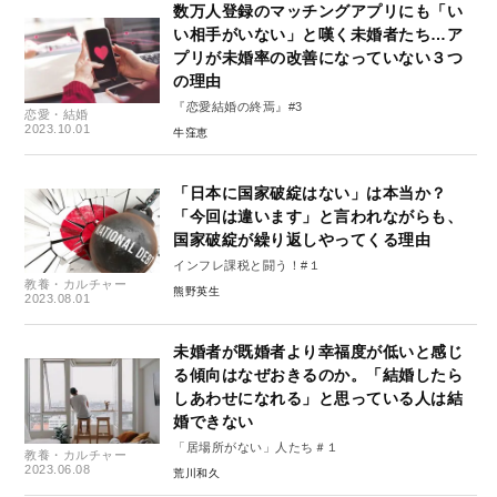
数万人登録のマッチングアプリにも「い
い相手がいない」と嘆く未婚者たち…ア
プリが未婚率の改善になっていない３つ
の理由
『恋愛結婚の終焉』#3
恋愛・結婚
2023.10.01
牛窪恵
「日本に国家破綻はない」は本当か？
「今回は違います」と言われながらも、
国家破綻が繰り返しやってくる理由
インフレ課税と闘う！#１
教養・カルチャー
熊野英生
2023.08.01
未婚者が既婚者より幸福度が低いと感じ
る傾向はなぜおきるのか。「結婚したら
しあわせになれる」と思っている人は結
婚できない
「居場所がない」人たち＃１
教養・カルチャー
2023.06.08
荒川和久