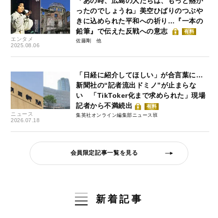
「あの時、広島の人たちは、もっと熱か
ったのでしょうね」美空ひばりのつぶや
きに込められた平和への祈り…『一本の
鉛筆』で伝えた反戦への意志
有料
エンタメ
佐藤剛
2025.08.06
「日経に紹介してほしい」が合言葉に…
新聞社の“記者流出ドミノ”が止まらな
い 「TikToker化まで求められた」現場
記者から不満続出
有料
ニュース
集英社オンライン編集部ニュース班
2026.07.18
会員限定記事一覧を見る
新着記事