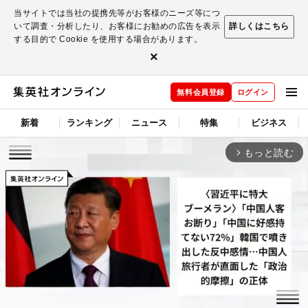
当サイトでは当社の提携先等がお客様のニーズ等につ
いて調査・分析したり、お客様にお勧めの広告を表示
詳しくはこちら
する目的で Cookie を使用する場合があります。
×
無料会員登録
ログイン
新着
ランキング
ニュース
特集
ビジネス
もっと読む
arrow_forward_ios