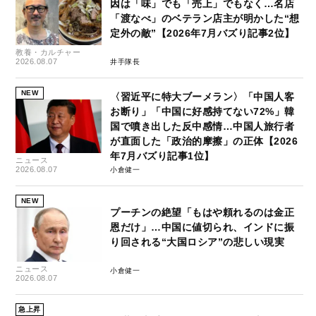
因は「味」でも「売上」でもなく…名店
「渡なべ」のベテラン店主が明かした“想
定外の敵”【2026年7月バズり記事2位】
教養・カルチャー
2026.08.07
井手隊長
NEW
〈習近平に特大ブーメラン〉「中国人客
お断り」「中国に好感持てない72%」韓
国で噴き出した反中感情…中国人旅行者
が直面した「政治的摩擦」の正体【2026
年7月バズり記事1位】
ニュース
2026.08.07
小倉健一
NEW
プーチンの絶望「もはや頼れるのは金正
恩だけ」…中国に値切られ、インドに振
り回される“大国ロシア”の悲しい現実
ニュース
小倉健一
2026.08.07
急上昇