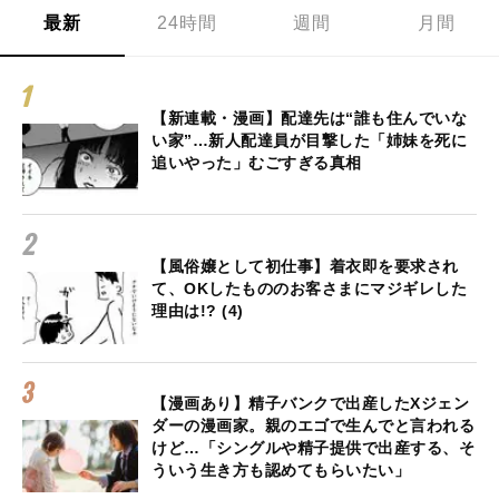
最新
24時間
週間
月間
【新連載・漫画】配達先は“誰も住んでいな
い家”…新人配達員が目撃した「姉妹を死に
追いやった」むごすぎる真相
【風俗嬢として初仕事】着衣即を要求され
て、OKしたもののお客さまにマジギレした
理由は!? (4)
【漫画あり】精子バンクで出産したXジェン
ダーの漫画家。親のエゴで生んでと言われる
けど…「シングルや精子提供で出産する、そ
ういう生き方も認めてもらいたい」