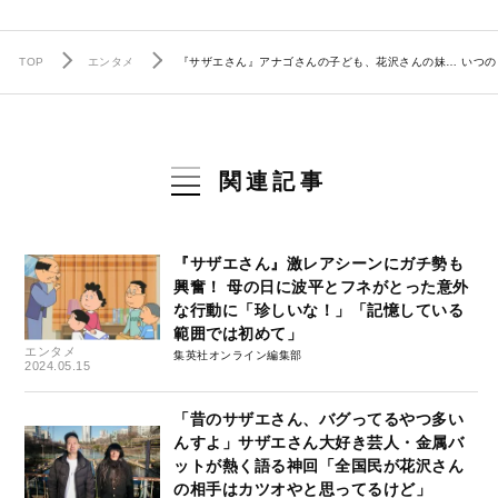
TOP
エンタメ
『サザエさん』アナゴさんの子ども、花沢さんの妹… いつ
関連記事
『サザエさん』激レアシーンにガチ勢も
興奮！ 母の日に波平とフネがとった意外
な行動に「珍しいな！」「記憶している
範囲では初めて」
エンタメ
集英社オンライン編集部
2024.05.15
「昔のサザエさん、バグってるやつ多い
んすよ」サザエさん大好き芸人・金属バ
ットが熱く語る神回「全国民が花沢さん
の相手はカツオやと思ってるけど」