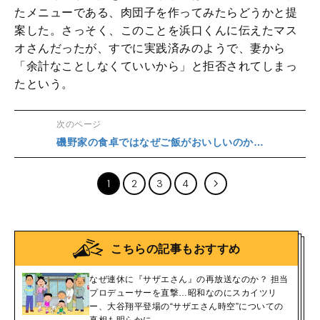
たメニューである、肉団子を作ってみたらどうかと提
案した。さっそく、このことを浜口くんに伝えたマス
オさんだったが、すでに実践済みのようで、妻から
「余計なことしなくていいから」と拒否されてしまっ
たという。
次のページ
磯野家の食卓ではなぜご飯がおいしいのか…
1
2
3
4
こちらの記事もおすすめ
なぜ連休に『サザエさん』の再放送なのか？ 担当
プロデューサーを直撃…昭和なのにスカイツリ
ー、大谷翔平登場の“サザエさん時空”についての