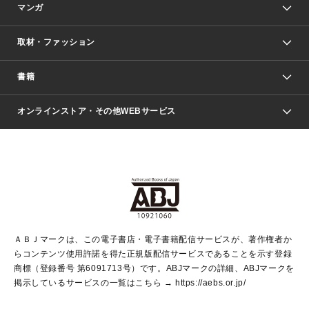
マンガ
取材・ファッション
少年マンガ
週刊少年ジャンプ
書籍
ファッション・美容
青年マンガ
ジャンプSQ.
Seventeen
週刊ヤングジャンプ
オンラインストア・その他WEBサービス
文芸・文庫・総合
芸能・情報・スポーツ
少女マンガ
Vジャンプ
non-no Web
ヤングジャンプ定期購読デジタル
すばる
Myojo
オンラインストア
りぼん
学芸・ノンフィクション・新書
最強ジャンプ
女性マンガ
@BAILA
ヤンジャン＋
小説すばる
週プレNEWS
マーガレット
集英社OTOコンテンツ
集英社 学芸編集部
少年ジャンプ＋
その他WEBサービス
クッキー
ライトノベル・ノベライズ
MAQUIA ONLINE
となりのヤングジャンプ
集英社 文芸ステーション
週プレ グラジャパ！
別冊マーガレット
SHUEISHA MANGA-ART HERITAGE
集英社 ビジネス書
ゼブラック
ココハナ
SHUEISHA ADNAVI
SPUR.JP
集英社Webマガジン Cobalt
グランドジャンプ
web 集英社文庫
キッズ
web Sportiva
マンガMee
ジャンプキャラクターズストア
集英社新書
ジャンプルーキー！
月刊オフィスユー
ＡＢＪマークは、この電子書店・電子書籍配信サービスが、著作権者か
EDITOR'S LAB
LEE
集英社オレンジ文庫
ウルトラジャンプ
青春と読書
パラスポ＋！
らコンテンツ使用許諾を得た正規版配信サービスであることを示す登録
集英社みらい文庫
リマコミ＋
HAPPY PLUS STORE
集英社新書プラス
ジャンプTOON
商標（登録番号 第6091713号）です。ABJマークの詳細、ABJマークを
Marisol
シフォン文庫
アジア人物史
S-KIDS.LAND
マンガMeets
掲示しているサービスの一覧はこちら →
https://aebs.or.jp/
shueisha vox
よみタイ
S-MANGA
Web éclat
ダッシュエックス文庫