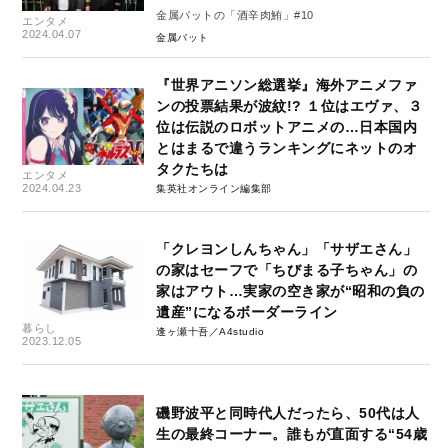
金属バットの「酒辛肉鮪」#10
エンタメ
2024.04.07
金属バット
『世界アニソン総選挙』海外アニメファ
ンの投票結果が波紋!? １位はエヴァ、３
位は伝説のロボットアニメの…日本国内
とはまるで違うランキングにネットのオ
タクたちは
エンタメ
2024.04.23
集英社オンライン編集部
「クレヨンしんちゃん」「サザエさん」
の家はセーフで「ちびまる子ちゃん」の
家はアウト…実家の空き家が“昭和の負の
遺産”になるボーダーライン
暮らし
逢ヶ瀬十吾／A4studio
2023.12.05
磯野波平と同時代人だったら、50代は人
生の最終コーナー。誰もが直面する“54歳