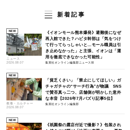
新着記事
NEW
《イオンモール熊本爆発》避難後になぜ
再入館できた？ハビタ幹部は「気をつけ
て行ってらっしゃいと…モール職員は引
き止めなかった」と主張、イオンは「運
用を徹底できなかった可能性」
ニュース
2026.08.07
集英社オンライン編集部ニュース班
NEW
「貧乏くさい」「禁止にしてほしい」ガ
チャガチャの“サーチ行為”が物議 SNS
で賛否真っ二つ、店舗側が明かした意外
な本音【2026年7月バズり記事5位】
教養・カルチャー
集英社オンライン編集部
2026.08.07
NEW
《祇園祭の露店付近で撮影？》包装され