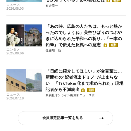
有料
ニュース
石井僚一
2026.08.03
「あの時、広島の人たちは、もっと熱か
ったのでしょうね」美空ひばりのつぶや
きに込められた平和への祈り…『一本の
鉛筆』で伝えた反戦への意志
有料
エンタメ
佐藤剛
2025.08.06
「日経に紹介してほしい」が合言葉に…
新聞社の“記者流出ドミノ”が止まらな
い 「TikToker化まで求められた」現場
記者から不満続出
有料
ニュース
集英社オンライン編集部ニュース班
2026.07.18
会員限定記事一覧を見る