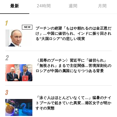
最新
24時間
週間
月間
NEW
プーチンの絶望「もはや頼れるのは金正恩だ
け」…中国に値切られ、インドに振り回され
る“大国ロシア”の悲しい現実
〈屈辱のプーチン〉習近平に「値切られ」
「無視され」まるで主従関係…苦境深刻化の
ロシアが中国の属国になりつつある背景
「泳ぐ人はほとんどいなくて…」猛暑のナイ
トプールで起きていた異変…港区女子が明か
すその実態