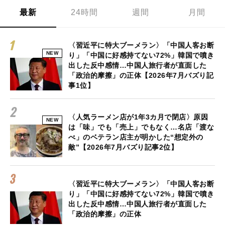
最新
24時間
週間
月間
〈習近平に特大ブーメラン〉「中国人客お断
NEW
り」「中国に好感持てない72%」韓国で噴き
出した反中感情…中国人旅行者が直面した
「政治的摩擦」の正体【2026年7月バズり記
事1位】
〈人気ラーメン店が1年3カ月で閉店〉原因
NEW
は「味」でも「売上」でもなく…名店「渡な
べ」のベテラン店主が明かした“想定外の
敵”【2026年7月バズり記事2位】
〈習近平に特大ブーメラン〉「中国人客お断
り」「中国に好感持てない72%」韓国で噴き
出した反中感情…中国人旅行者が直面した
「政治的摩擦」の正体