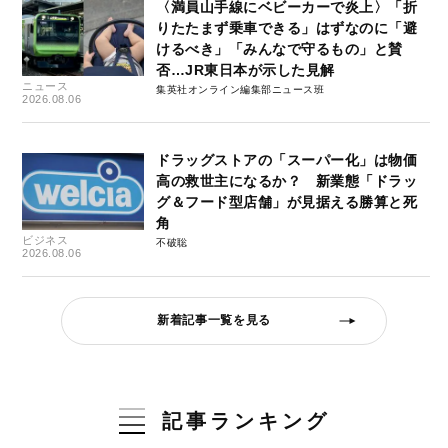
〈満員山手線にベビーカーで炎上〉「折
りたたまず乗車できる」はずなのに「避
けるべき」「みんなで守るもの」と賛
否…JR東日本が示した見解
ニュース
集英社オンライン編集部ニュース班
2026.08.06
ドラッグストアの「スーパー化」は物価
高の救世主になるか？ 新業態「ドラッ
グ＆フード型店舗」が見据える勝算と死
角
ビジネス
不破聡
2026.08.06
新着記事一覧を見る
記事ランキング