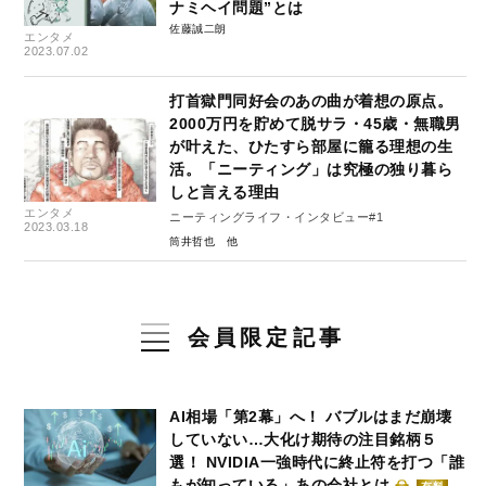
ナミヘイ問題”とは
佐藤誠二朗
エンタメ
2023.07.02
打首獄門同好会のあの曲が着想の原点。
2000万円を貯めて脱サラ・45歳・無職男
が叶えた、ひたすら部屋に籠る理想の生
活。「ニーティング」は究極の独り暮ら
しと言える理由
エンタメ
ニーティングライフ・インタビュー#1
2023.03.18
筒井哲也
会員限定記事
AI相場「第2幕」へ！ バブルはまだ崩壊
していない…大化け期待の注目銘柄５
選！ NVIDIA一強時代に終止符を打つ「誰
もが知っている」あの会社とは