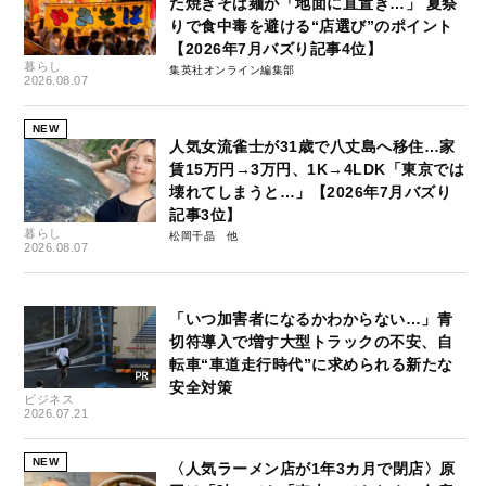
た焼きそば麺が「地面に直置き…」 夏祭
りで食中毒を避ける“店選び”のポイント
【2026年7月バズり記事4位】
暮らし
集英社オンライン編集部
2026.08.07
NEW
人気女流雀士が31歳で八丈島へ移住…家
賃15万円→3万円、1K→4LDK「東京では
壊れてしまうと…」【2026年7月バズり
記事3位】
暮らし
松岡千晶
2026.08.07
「いつ加害者になるかわからない…」青
切符導入で増す大型トラックの不安、自
転車“車道走行時代”に求められる新たな
安全対策
ビジネス
2026.07.21
NEW
〈人気ラーメン店が1年3カ月で閉店〉原