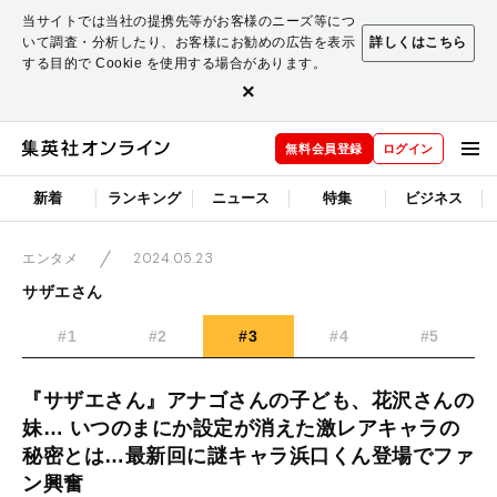
当サイトでは当社の提携先等がお客様のニーズ等につ
いて調査・分析したり、お客様にお勧めの広告を表示
詳しくはこちら
する目的で Cookie を使用する場合があります。
×
無料会員登録
ログイン
新着
ランキング
ニュース
特集
ビジネス
2024.05.23
エンタメ
サザエさん
#1
#2
#3
#4
#5
『サザエさん』アナゴさんの子ども、花沢さんの
妹… いつのまにか設定が消えた激レアキャラの
秘密とは…最新回に謎キャラ浜口くん登場でファ
ン興奮