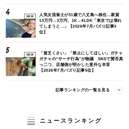
人気女流雀士が31歳で八丈島へ移住…家賃
NEW
15万円→3万円、1K→4LDK「東京では壊れ
てしまうと…」【2026年7月バズり記事3
位】
「貧乏くさい」「禁止にしてほしい」ガチャ
NEW
ガチャの“サーチ行為”が物議 SNSで賛否真
っ二つ、店舗側が明かした意外な本音
【2026年7月バズり記事5位】
記事ランキングの一覧を見る
ニュースランキング