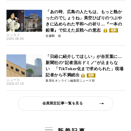
「あの時、広島の人たちは、もっと熱か
ったのでしょうね」美空ひばりのつぶや
きに込められた平和への祈り…『一本の
鉛筆』で伝えた反戦への意志
有料
エンタメ
佐藤剛
2025.08.06
「日経に紹介してほしい」が合言葉に…
新聞社の“記者流出ドミノ”が止まらな
い 「TikToker化まで求められた」現場
記者から不満続出
有料
ニュース
集英社オンライン編集部ニュース班
2026.07.18
会員限定記事一覧を見る
新着記事