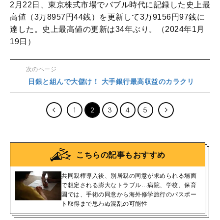
2月22日、東京株式市場でバブル時代に記録した史上最
高値（3万8957円44銭）を更新して3万9156円97銭に
達した。史上最高値の更新は34年ぶり。（2024年1月
19日）
次のページ
日銀と組んで大儲け！ 大手銀行最高収益のカラクリ
1
2
3
4
5
こちらの記事もおすすめ
共同親権導入後、別居親の同意が求められる場面
で想定される膨大なトラブル…病院、学校、保育
園では、手術の同意から海外修学旅行のパスポー
ト取得まで思わぬ混乱の可能性