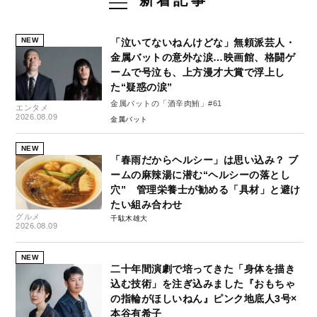
NEW
「泣いてないねんけどな」無頼派芸人・
金属バットの意外な涙…映画館、格闘ゲ
ームで号泣も、上方漫才大賞で浮上し
た“疑惑の涙”
金属バットの「酒辛肉鮪」#61
エンタメ
2026.08.09
金属バット
NEW
「春雨だからヘルシー」は思い込み？ ブ
ームの麻辣湯に潜む“ヘルシーの落とし
穴” 管理栄養士が勧める「具材」と避け
たい組み合わせ
グルメ
千駄木雄大
2026.08.09
NEW
二十年間演劇で培ってきた「身体を描き
込む技術」を注ぎ込みました『おもちゃ
の指輪がほしいねん』ピンク地底人3号×
本谷有希子