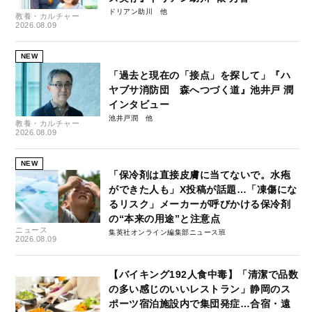
ドリアン助川
教養・カルチャー
2026.08.09
NEW
「過去と現在の「接点」を探して」『ハ
ヤブサ消防団 森へつづく道』池井戸 潤
インタビュー
池井戸潤
教養・カルチャー
2026.08.09
NEW
「保冷剤は直接皮膚に当てないで。水疱
ができた人も」X投稿が話題…「凍傷にな
るリスク」メーカーが呼びかける保冷剤
の“本来の用途”と注意点
ニュース
集英社オンライン編集部ニュース班
2026.08.09
【バイキング192人食中毒】「清潔で品数
の多い感じのいいレストラン」静岡のス
ポーツ宿泊施設内で集団発症…合宿・遠