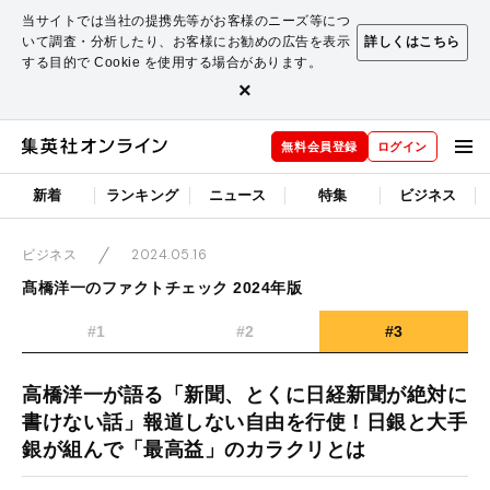
当サイトでは当社の提携先等がお客様のニーズ等につ
いて調査・分析したり、お客様にお勧めの広告を表示
詳しくはこちら
する目的で Cookie を使用する場合があります。
×
無料会員登録
ログイン
新着
ランキング
ニュース
特集
ビジネス
2024.05.16
ビジネス
髙橋洋一のファクトチェック 2024年版
#1
#2
#3
高橋洋一が語る「新聞、とくに日経新聞が絶対に
書けない話」報道しない自由を行使！日銀と大手
銀が組んで「最高益」のカラクリとは