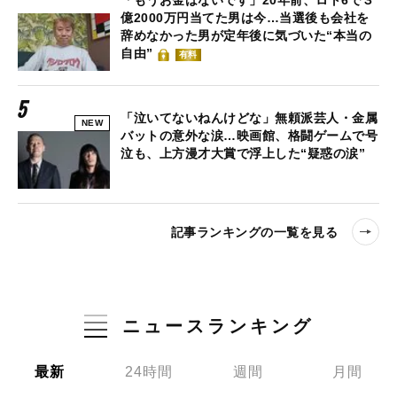
「もうお金はないです」20年前、ロト6で３
億2000万円当てた男は今…当選後も会社を
辞めなかった男が定年後に気づいた“本当の
自由”
有料
「泣いてないねんけどな」無頼派芸人・金属
NEW
バットの意外な涙…映画館、格闘ゲームで号
泣も、上方漫才大賞で浮上した“疑惑の涙”
記事ランキングの一覧を見る
ニュースランキング
最新
24時間
週間
月間