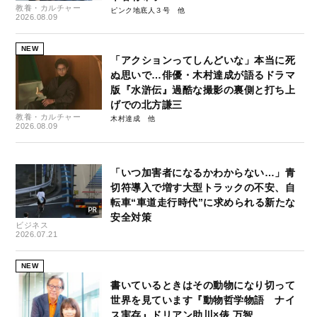
教養・カルチャー
ピンク地底人３号
2026.08.09
NEW
「アクションってしんどいな」本当に死
ぬ思いで…俳優・木村達成が語るドラマ
版『水滸伝』過酷な撮影の裏側と打ち上
げでの北方謙三
教養・カルチャー
木村達成
2026.08.09
「いつ加害者になるかわからない…」青
切符導入で増す大型トラックの不安、自
転車“車道走行時代”に求められる新たな
安全対策
ビジネス
2026.07.21
NEW
書いているときはその動物になり切って
世界を見ています『動物哲学物語 ナイ
ス実存』ドリアン助川×俵 万智