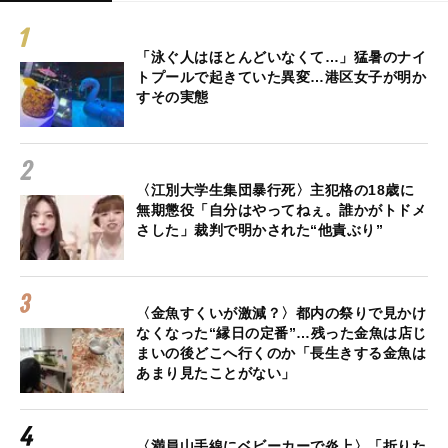
「泳ぐ人はほとんどいなくて…」猛暑のナイ
トプールで起きていた異変…港区女子が明か
すその実態
〈江別大学生集団暴行死〉主犯格の18歳に
無期懲役「自分はやってねぇ。誰かがトドメ
さした」裁判で明かされた“他責ぶり”
〈金魚すくいが激減？〉都内の祭りで見かけ
なくなった“縁日の定番”…残った金魚は店じ
まいの後どこへ行くのか「長生きする金魚は
あまり見たことがない」
〈満員山手線にベビーカーで炎上〉「折りた