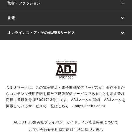
取材・ファッション
少年マンガ
週刊少年ジャンプ
書籍
ファッション・美容
青年マンガ
ジャンプSQ.
Seventeen
週刊ヤングジャンプ
オンラインストア・その他WEBサービス
文芸・文庫・総合
芸能・情報・スポーツ
少女マンガ
Vジャンプ
non-no Web
ヤングジャンプ定期購読デジタル
すばる
Myojo
オンラインストア
りぼん
学芸・ノンフィクション・新書
最強ジャンプ
女性マンガ
@BAILA
ヤンジャン＋
小説すばる
週プレNEWS
マーガレット
集英社OTOコンテンツ
集英社 学芸編集部
少年ジャンプ＋
その他WEBサービス
クッキー
ライトノベル・ノベライズ
MAQUIA ONLINE
となりのヤングジャンプ
集英社 文芸ステーション
週プレ グラジャパ！
別冊マーガレット
SHUEISHA MANGA-ART HERITAGE
集英社 ビジネス書
ゼブラック
ココハナ
SHUEISHA ADNAVI
SPUR.JP
集英社Webマガジン Cobalt
グランドジャンプ
web 集英社文庫
キッズ
web Sportiva
マンガMee
ジャンプキャラクターズストア
集英社新書
ジャンプルーキー！
月刊オフィスユー
ＡＢＪマークは、この電子書店・電子書籍配信サービスが、著作権者か
EDITOR'S LAB
LEE
集英社オレンジ文庫
ウルトラジャンプ
青春と読書
パラスポ＋！
らコンテンツ使用許諾を得た正規版配信サービスであることを示す登録
集英社みらい文庫
リマコミ＋
HAPPY PLUS STORE
集英社新書プラス
ジャンプTOON
商標（登録番号 第6091713号）です。ABJマークの詳細、ABJマークを
Marisol
シフォン文庫
アジア人物史
S-KIDS.LAND
マンガMeets
掲示しているサービスの一覧はこちら →
https://aebs.or.jp/
shueisha vox
よみタイ
S-MANGA
Web éclat
ダッシュエックス文庫
LEEマルシェ
kotoba
集英社ジャンプリミックス
ABOUT US
集英社プライバシーガイドライン
広告掲載について
T JAPAN:The New York Times Style Magazine
JUMP j BOOKS
お問い合わせ
規約
特定商取引法に基づく表示
SHOP Marisol
e!集英社
集英社コミック文庫