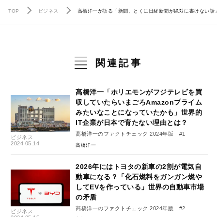
TOP
ビジネス
高橋洋一が語る「新聞、とくに日経新聞が絶対に書けない話
関連記事
髙橋洋一「ホリエモンがフジテレビを買
収していたらいまごろAmazonプライム
みたいなことになっていたかも」世界的
IT企業が日本で育たない理由とは？
髙橋洋一のファクトチェック 2024年版 #1
ビジネス
2024.05.14
髙橋洋一
2026年にはトヨタの新車の2割が電気自
動車になる？「化石燃料をガンガン燃や
してEVを作っている」世界の自動車市場
の矛盾
髙橋洋一のファクトチェック 2024年版 #2
ビジネス