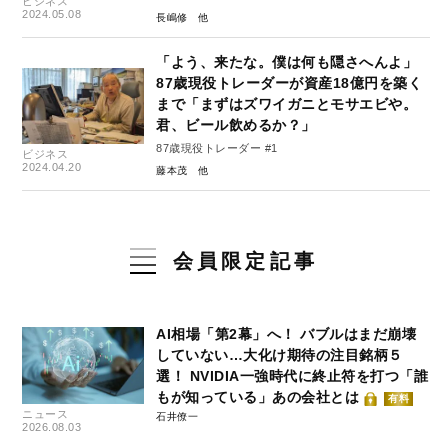
ビジネス
2024.05.08
長嶋修
「よう、来たな。僕は何も隠さへんよ」
87歳現役トレーダーが資産18億円を築く
まで「まずはズワイガニとモサエビや。
君、ビール飲めるか？」
87歳現役トレーダー #1
ビジネス
2024.04.20
藤本茂
会員限定記事
AI相場「第2幕」へ！ バブルはまだ崩壊
していない…大化け期待の注目銘柄５
選！ NVIDIA一強時代に終止符を打つ「誰
もが知っている」あの会社とは
有料
ニュース
石井僚一
2026.08.03