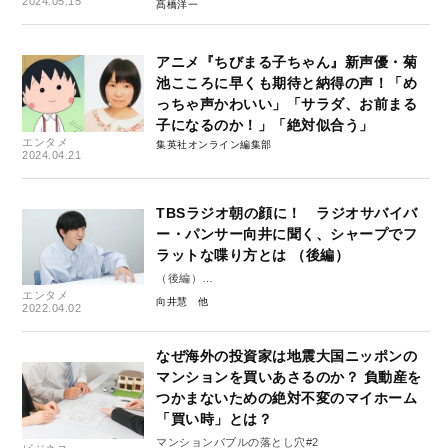
2024.05.15
髙橋洋一
アニメ『ちびまる子ちゃん』新声優・菊
池こころに早くも期待と納得の声！「め
っちゃ声かわいい」「サラダ、お前まる
子になるのか！」「絶対似合う」
エンタメ
集英社オンライン編集部
2024.04.21
TBSラジオ朝の顔に！ ラジオサバイバ
ー・パンサー向井に聞く、シャープでフ
ラットな喋り方とは （後編）
（後編）
エンタメ
向井慧がこれからのラジオで語ること
向井慧
2022.04.02
なぜ海外の投資家は地震大国ニッポンの
マンションを買いあさるのか？ 負動産を
つかまないための絶対不変のマイホーム
「買い時」とは？
マンションバブルの落とし穴#2