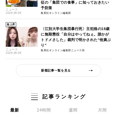
征の「集団での食事」に知っておきたい
予防策
ニュース
2026.08.08
集英社オンライン編集部
急上昇
〈江別大学生集団暴行死〉主犯格の18歳
に無期懲役「自分はやってねぇ。誰かが
トドメさした」裁判で明かされた“他責ぶ
り”
ニュース
集英社オンライン編集部ニュース班
2026.08.08
新着記事一覧を見る
記事ランキング
最新
24時間
週間
月間