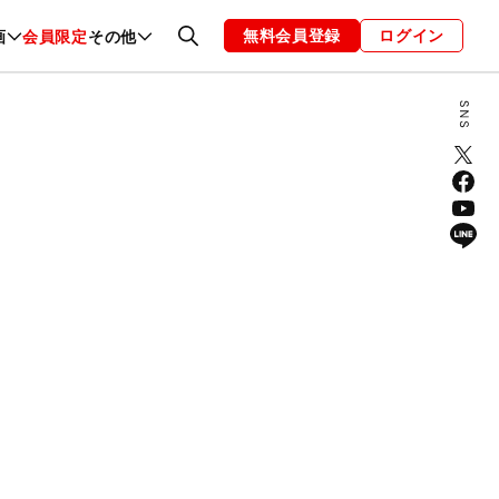
無料会員登録
ログイン
画
会員限定
その他
ファッション
恋愛・結婚
編集部
お知らせ