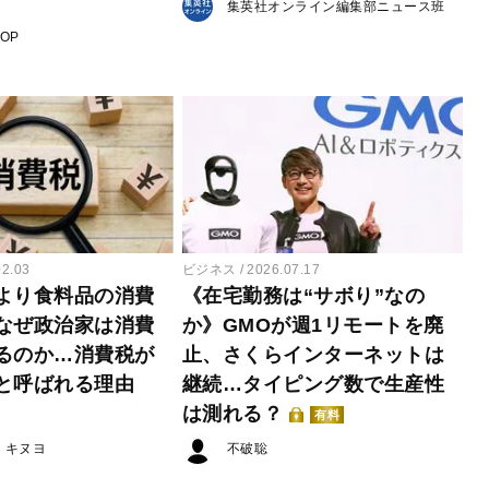
集英社オンライン編集部ニュース班
POP
02.03
ビジネス
2026.07.17
より食料品の消費
《在宅勤務は“サボり”なの
なぜ政治家は消費
か》GMOが週1リモートを廃
るのか…消費税が
止、さくらインターネットは
と呼ばれる理由
継続…タイピング数で生産性
は測れる？
有料
・キヌヨ
不破聡