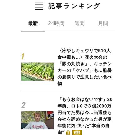
記事ランキング
最新
24時間
週間
月間
〈冷やしキュウリで510人
食中毒も…〉花火大会の
「豚の丸焼き」、キッチン
カーの「ケバブ」も…酷暑
の夏祭りで注意したい食べ
物
「もうお金はないです」20
年前、ロト6で３億2000万
円当てた男は今…当選後も
会社を辞めなかった男が定
年後に気づいた“本当の自
由”
有料