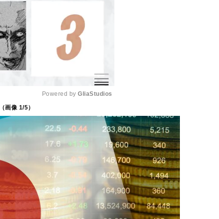
Powered by 
GliaStudios
（画像
1
/5）
M
u
t
e