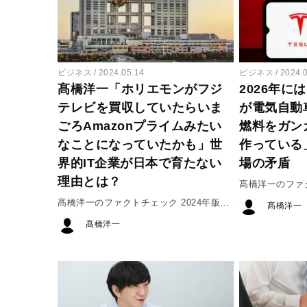
ビジネス
2024.05.14
ビジネス
2024.
髙橋洋一「ホリエモンがフジ
2026年に
テレビを買収していたらいま
が電気自動
ごろAmazonプライムみたい
燃料をガン
なことになっていたかも」世
作っている
界的IT企業が日本で育たない
場の矛盾
理由とは？
髙橋洋一のファ
#2
髙橋洋一のファクトチェック 2024年版
髙橋洋一
#1
髙橋洋一