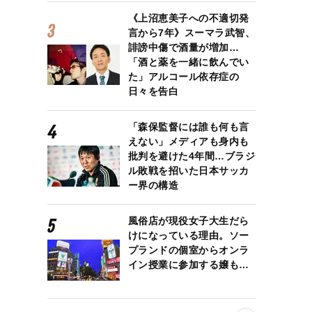
《上沼恵美子への不適切発
言から7年》スーマラ武智、
誹謗中傷で酒量が増加…
「酒と薬を一緒に飲んでい
た」アルコール依存症の
日々を告白
「森保監督には誰も何も言
えない」メディアも身内も
批判を避けた4年間…ブラジ
ル敗戦を招いた日本サッカ
ー界の構造
風俗店が現役女子大生だら
けになっている理由。ソー
プランドの個室からオンラ
イン授業に参加する嬢も…