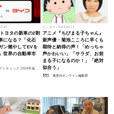
05.15
エンタメ
2024.04.21
はトヨタの新車の2割
アニメ『ちびまる子ちゃん』
車になる？「化石
新声優・菊池こころに早くも
ガン燃やしてEVを
期待と納得の声！「めっちゃ
」世界の自動車市
声かわいい」「サラダ、お前
まる子になるのか！」「絶対
似合う」
クトチェック 2024年版
集英社オンライン編集部