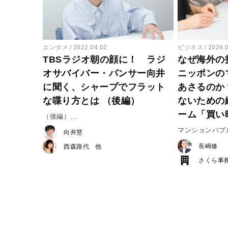
エンタメ
2022.04.02
ビジネス
2024.
TBSラジオ朝の顔に！ ラジ
なぜ海外の
オサバイバー・パンサー向井
ニッポンの
に聞く、シャープでフラット
あさるのか
な喋り方とは （後編）
ないための
ーム「買い
（後編）
向井慧がこれからのラジオで語ること
マンションバブ
向井慧
長嶋修
西森路代
さくら事