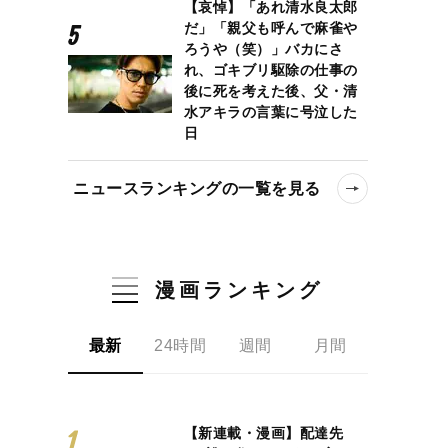
【哀悼】「あれ清水良太郎
だ」「親父も呼んで麻雀や
ろうや（笑）」バカにさ
れ、ゴキブリ駆除の仕事の
後に死を考えた後、父・清
水アキラの言葉に号泣した
日
ニュースランキングの一覧を見る
漫画ランキング
最新
24時間
週間
月間
【新連載・漫画】配達先