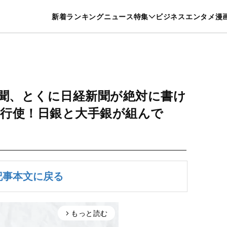
特集一覧を見る
漫画一覧を見る
新着
ランキング
ニュース
特集
ビジネス
エンタメ
漫
養・カルチャー
暮らし
スポーツ
ヘルスケア
美容
グルメ
聞、とくに日経新聞が絶対に書け
行使！日銀と大手銀が組んで
は
記事本文に戻る
もっと読む
arrow_forward_ios