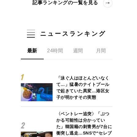
記事ランキングの一覧を見る
ニュースランキング
最新
24時間
週間
月間
日銀と大手銀が組んで「最高益」のカラクリとは
「泳ぐ人はほとんどいなく
て…」猛暑のナイトプール
で起きていた異変…港区女
子が明かすその実態
〈ベントレー追突〉「ぶつ
かる可能性は分かってい
た」韓国籍の刺青男が7台に
衝突し逃走…SNSで“セレブ