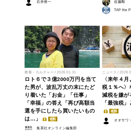
石井僚一
佐藤剛
TAP the 
教養・カルチャー
2026.01.31
ニュース
2026.
ロト６で３億2000万円を当て
〈来年４月
た男が、波乱万丈の末にたど
税１％へ〉
り着いた「お金」「仕事」
減税を嫌が
「幸福」の答え「再び高額当
「最強税」
選を手にしたら買いたいもの
有料
は…」
有料
オオサワ
集英社オンライン編集部