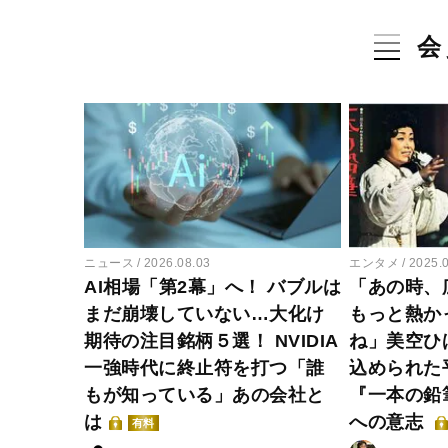
会
ニュース
2026.08.03
エンタメ
2025.
AI相場「第2幕」へ！ バブルは
「あの時、
まだ崩壊していない…大化け
もっと熱か
期待の注目銘柄５選！ NVIDIA
ね」美空ひ
一強時代に終止符を打つ「誰
込められた
もが知っている」あの会社と
『一本の鉛
は
への意志
有料