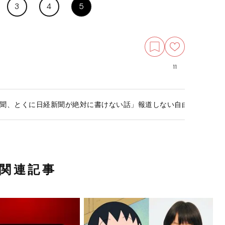
3
4
5
11
聞、とくに日経新聞が絶対に書けない話」報道しない自由を行使！
関連記事