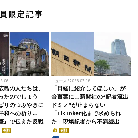
員限定記事
08.06
ニュース
2026.07.18
広島の人たちは、
「日経に紹介してほしい」が
ったのでしょう
合言葉に…新聞社の“記者流出
ばりのつぶやきに
ドミノ”が止まらない
平和への祈り…
「TikToker化まで求められ
筆』で伝えた反戦
た」現場記者から不満続出
有料
有料