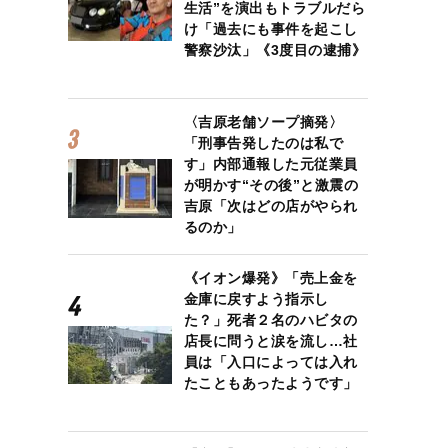
生活”を演出もトラブルだら
け「過去にも事件を起こし
警察沙汰」《3度目の逮捕》
〈吉原老舗ソープ摘発〉
「刑事告発したのは私で
す」内部通報した元従業員
が明かす“その後”と激震の
吉原「次はどの店がやられ
るのか」
《イオン爆発》「売上金を
金庫に戻すよう指示し
た？」死者２名のハビタの
店長に問うと涙を流し…社
員は「入口によっては入れ
たこともあったようです」