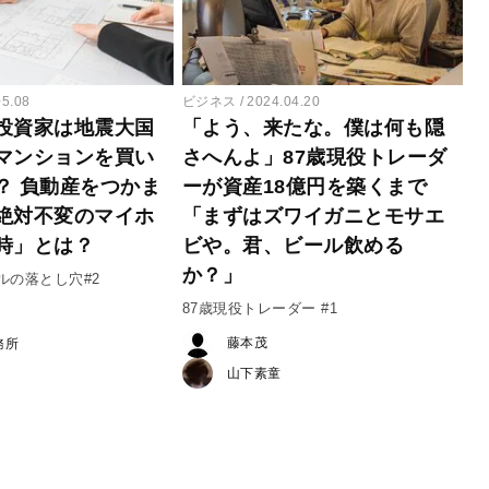
05.08
ビジネス
2024.04.20
投資家は地震大国
「よう、来たな。僕は何も隠
マンションを買い
さへんよ」87歳現役トレーダ
？ 負動産をつかま
ーが資産18億円を築くまで
絶対不変のマイホ
「まずはズワイガニとモサエ
時」とは？
ビや。君、ビール飲める
か？」
ルの落とし穴#2
87歳現役トレーダー #1
藤本茂
務所
山下素童