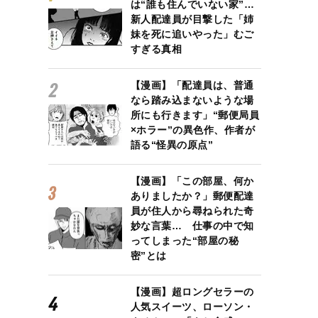
は“誰も住んでいない家”…
新人配達員が目撃した「姉
妹を死に追いやった」むご
すぎる真相
【漫画】「配達員は、普通
なら踏み込まないような場
所にも行きます」“郵便局員
×ホラー”の異色作、作者が
語る“怪異の原点”
【漫画】「この部屋、何か
ありましたか？」郵便配達
員が住人から尋ねられた奇
妙な言葉… 仕事の中で知
ってしまった“部屋の秘
密”とは
【漫画】超ロングセラーの
人気スイーツ、ローソン・