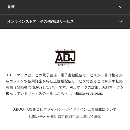
週刊少年ジャンプ
書籍
ファッション・美容
青年マンガ
ジャンプSQ.
Seventeen
週刊ヤングジャンプ
オンラインストア・その他WEBサービス
文芸・文庫・総合
芸能・情報・スポーツ
少女マンガ
Vジャンプ
non-no Web
ヤングジャンプ定期購読デジタル
すばる
Myojo
オンラインストア
りぼん
学芸・ノンフィクション・新書
最強ジャンプ
女性マンガ
@BAILA
ヤンジャン＋
小説すばる
週プレNEWS
マーガレット
集英社OTOコンテンツ
集英社 学芸編集部
少年ジャンプ＋
その他WEBサービス
クッキー
ライトノベル・ノベライズ
MAQUIA ONLINE
となりのヤングジャンプ
集英社 文芸ステーション
週プレ グラジャパ！
別冊マーガレット
SHUEISHA MANGA-ART HERITAGE
集英社 ビジネス書
ゼブラック
ココハナ
SHUEISHA ADNAVI
SPUR.JP
集英社Webマガジン Cobalt
グランドジャンプ
web 集英社文庫
キッズ
web Sportiva
マンガMee
ジャンプキャラクターズストア
集英社新書
ジャンプルーキー！
月刊オフィスユー
ＡＢＪマークは、この電子書店・電子書籍配信サービスが、著作権者か
EDITOR'S LAB
LEE
集英社オレンジ文庫
ウルトラジャンプ
青春と読書
パラスポ＋！
らコンテンツ使用許諾を得た正規版配信サービスであることを示す登録
集英社みらい文庫
リマコミ＋
HAPPY PLUS STORE
集英社新書プラス
ジャンプTOON
商標（登録番号 第6091713号）です。ABJマークの詳細、ABJマークを
Marisol
シフォン文庫
アジア人物史
S-KIDS.LAND
マンガMeets
掲示しているサービスの一覧はこちら →
https://aebs.or.jp/
shueisha vox
よみタイ
S-MANGA
Web éclat
ダッシュエックス文庫
LEEマルシェ
kotoba
集英社ジャンプリミックス
ABOUT US
集英社プライバシーガイドライン
広告掲載について
T JAPAN:The New York Times Style Magazine
JUMP j BOOKS
お問い合わせ
規約
特定商取引法に基づく表示
SHOP Marisol
e!集英社
集英社コミック文庫
集英社女性誌ポータル
éclat premium
imidas