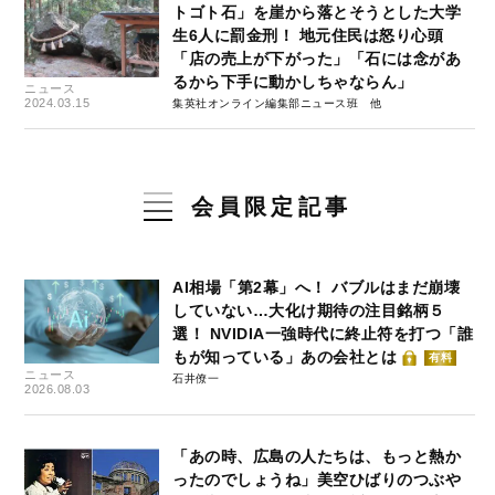
トゴト石」を崖から落とそうとした大学
生6人に罰金刑！ 地元住民は怒り心頭
「店の売上が下がった」「石には念があ
るから下手に動かしちゃならん」
ニュース
2024.03.15
集英社オンライン編集部ニュース班
会員限定記事
AI相場「第2幕」へ！ バブルはまだ崩壊
していない…大化け期待の注目銘柄５
選！ NVIDIA一強時代に終止符を打つ「誰
もが知っている」あの会社とは
有料
ニュース
石井僚一
2026.08.03
「あの時、広島の人たちは、もっと熱か
ったのでしょうね」美空ひばりのつぶや