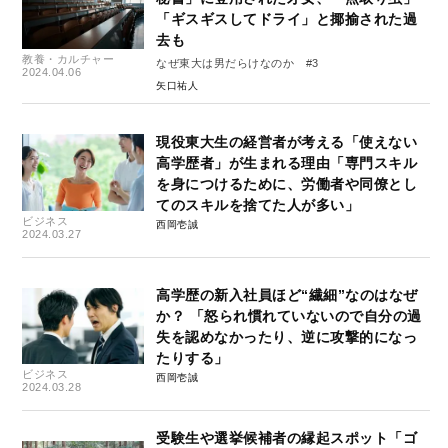
「ギスギスしてドライ」と揶揄された過
去も
教養・カルチャー
なぜ東大は男だらけなのか #3
2024.04.06
矢口祐人
現役東大生の経営者が考える「使えない
高学歴者」が生まれる理由「専門スキル
を身につけるために、労働者や同僚とし
てのスキルを捨てた人が多い」
ビジネス
西岡壱誠
2024.03.27
高学歴の新入社員ほど“繊細”なのはなぜ
か？ 「怒られ慣れていないので自分の過
失を認めなかったり、逆に攻撃的になっ
たりする」
ビジネス
西岡壱誠
2024.03.28
受験生や選挙候補者の縁起スポット「ゴ