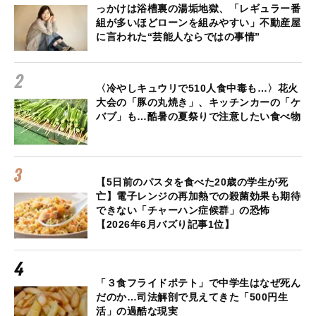
っかけは浴槽裏の湯垢地獄、「レギュラー番
組が多いほどローンを組みやすい」不動産屋
に言われた“芸能人ならではの事情”
〈冷やしキュウリで510人食中毒も…〉花火
大会の「豚の丸焼き」、キッチンカーの「ケ
バブ」も…酷暑の夏祭りで注意したい食べ物
【5日前のパスタを食べた20歳の学生が死
亡】電子レンジの再加熱での殺菌効果も期待
できない「チャーハン症候群」の恐怖
【2026年6月バズり記事1位】
「３食フライドポテト」で中学生はなぜ死ん
だのか…司法解剖で見えてきた「500円生
活」の過酷な現実