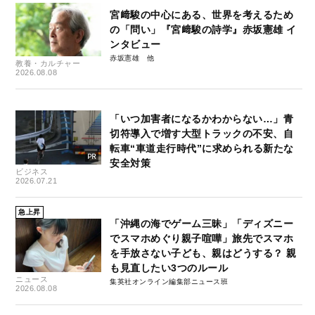
宮﨑駿の中心にある、世界を考えるため
の「問い」『宮﨑駿の詩学』赤坂憲雄 イ
ンタビュー
赤坂憲雄
教養・カルチャー
2026.08.08
「いつ加害者になるかわからない…」青
切符導入で増す大型トラックの不安、自
転車“車道走行時代”に求められる新たな
安全対策
ビジネス
2026.07.21
急上昇
「沖縄の海でゲーム三昧」「ディズニー
でスマホめぐり親子喧嘩」旅先でスマホ
を手放さない子ども、親はどうする？ 親
も見直したい3つのルール
ニュース
集英社オンライン編集部ニュース班
2026.08.08