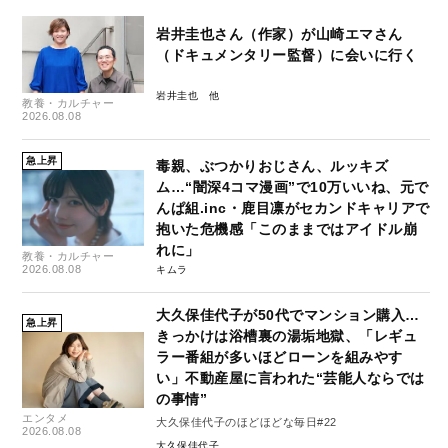
岩井圭也さん（作家）が山崎エマさん
（ドキュメンタリー監督）に会いに行く
岩井圭也
教養・カルチャー
2026.08.08
急上昇
毒親、ぶつかりおじさん、ルッキズ
ム…“闇深4コマ漫画”で10万いいね、元で
んぱ組.inc・鹿目凛がセカンドキャリアで
抱いた危機感「このままではアイドル崩
れに」
教養・カルチャー
2026.08.08
キムラ
大久保佳代子が50代でマンション購入…
急上昇
きっかけは浴槽裏の湯垢地獄、「レギュ
ラー番組が多いほどローンを組みやす
い」不動産屋に言われた“芸能人ならでは
の事情”
エンタメ
大久保佳代子のほどほどな毎日#22
2026.08.08
大久保佳代子