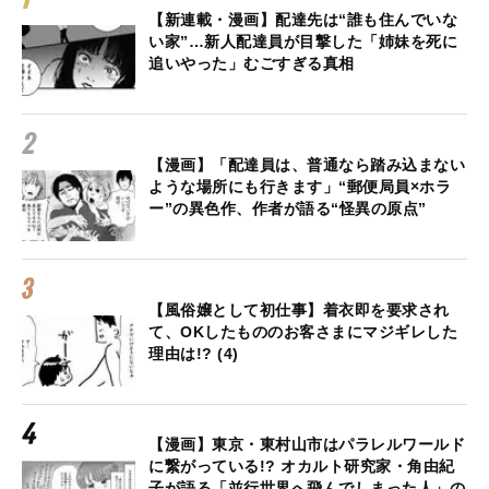
【新連載・漫画】配達先は“誰も住んでいな
い家”…新人配達員が目撃した「姉妹を死に
追いやった」むごすぎる真相
【漫画】「配達員は、普通なら踏み込まない
ような場所にも行きます」“郵便局員×ホラ
ー”の異色作、作者が語る“怪異の原点”
【風俗嬢として初仕事】着衣即を要求され
て、OKしたもののお客さまにマジギレした
理由は!? (4)
【漫画】東京・東村山市はパラレルワールド
に繋がっている!? オカルト研究家・角由紀
子が語る「並行世界へ飛んでしまった人」の