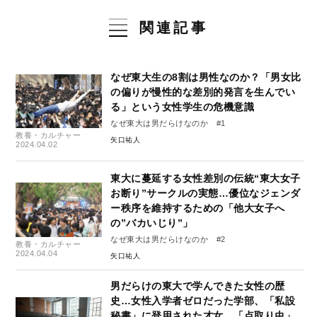
関連記事
なぜ東大生の8割は男性なのか？「男女比
の偏りが慢性的な差別的発言を生んでい
る」という女性学生の危機意識
なぜ東大は男だらけなのか #1
教養・カルチャー
矢口祐人
2024.04.02
東大に蔓延する女性差別の伝統“東大女子
お断り”サークルの実態…優位なジェンダ
ー秩序を維持するための「他大女子へ
の”バカいじり”」
なぜ東大は男だらけなのか #2
教養・カルチャー
2024.04.04
矢口祐人
男だらけの東大で学んできた女性の歴
史…女性入学者ゼロだった学部、「私設
秘書」に登用された才女、「点取り虫」