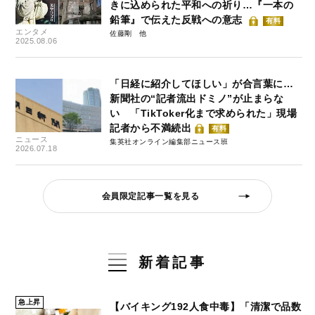
きに込められた平和への祈り…『一本の
鉛筆』で伝えた反戦への意志
有料
エンタメ
佐藤剛
2025.08.06
「日経に紹介してほしい」が合言葉に…
新聞社の“記者流出ドミノ”が止まらな
い 「TikToker化まで求められた」現場
記者から不満続出
有料
ニュース
集英社オンライン編集部ニュース班
2026.07.18
会員限定記事一覧を見る
新着記事
急上昇
【バイキング192人食中毒】「清潔で品数