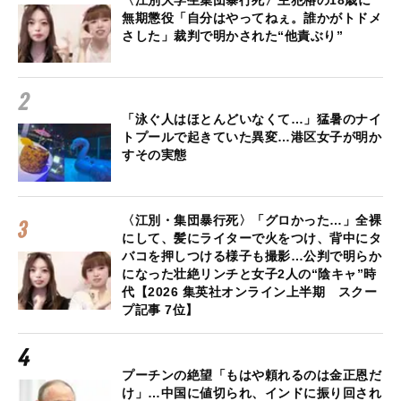
〈江別大学生集団暴行死〉主犯格の18歳に
無期懲役「自分はやってねぇ。誰かがトドメ
さした」裁判で明かされた“他責ぶり”
「泳ぐ人はほとんどいなくて…」猛暑のナイ
トプールで起きていた異変…港区女子が明か
すその実態
〈江別・集団暴行死〉「グロかった…」全裸
にして、髪にライターで火をつけ、背中にタ
バコを押しつける様子も撮影…公判で明らか
になった壮絶リンチと女子2人の“陰キャ”時
代【2026 集英社オンライン上半期 スクー
プ記事 7位】
プーチンの絶望「もはや頼れるのは金正恩だ
け」…中国に値切られ、インドに振り回され