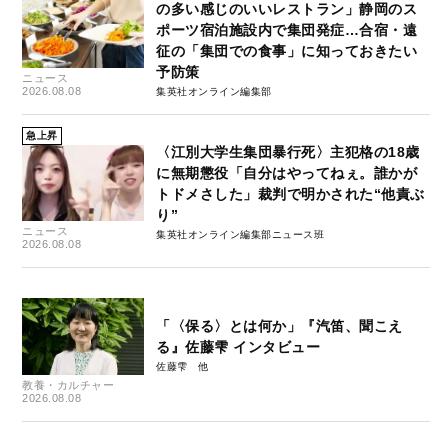
の多い感じのいいレストラン」静岡のス
ポーツ宿泊施設内で集団発症…合宿・遠
征の「集団での食事」に知っておきたい
予防策
ニュース
2026.08.08
集英社オンライン編集部
急上昇
〈江別大学生集団暴行死〉主犯格の18歳
に無期懲役「自分はやってねぇ。誰かが
トドメさした」裁判で明かされた“他責ぶ
り”
ニュース
集英社オンライン編集部ニュース班
2026.08.08
「〈保る〉とは何か」『汽笛、聞こえ
る』佐藤雫 インタビュー
佐藤雫
教養・カルチャー
2026.08.08