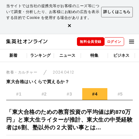
当サイトでは当社の提携先等がお客様のニーズ等につ
いて調査・分析したり、お客様にお勧めの広告を表示
詳しくはこちら
する目的で Cookie を使用する場合があります。
×
無料会員登録
ログイン
新着
ランキング
ニュース
特集
ビジネス
2024.04.12
教養・カルチャー
東大合格はいくらで買えるか？
#1
#2
#3
#4
#5
「東大合格のための教育投資の平均値は約870万
円」と東大生ライターが推計、東大生の中受経験
者は6割、塾以外の２大習い事とは…