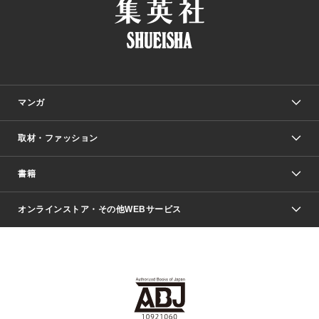
マンガ
取材・ファッション
少年マンガ
週刊少年ジャンプ
書籍
ファッション・美容
青年マンガ
ジャンプSQ.
Seventeen
週刊ヤングジャンプ
オンラインストア・その他WEBサービス
文芸・文庫・総合
芸能・情報・スポーツ
少女マンガ
Vジャンプ
non-no Web
ヤングジャンプ定期購読デジタル
すばる
Myojo
オンラインストア
りぼん
学芸・ノンフィクション・新書
最強ジャンプ
女性マンガ
@BAILA
ヤンジャン＋
小説すばる
週プレNEWS
マーガレット
集英社OTOコンテンツ
集英社 学芸編集部
少年ジャンプ＋
その他WEBサービス
クッキー
ライトノベル・ノベライズ
MAQUIA ONLINE
となりのヤングジャンプ
集英社 文芸ステーション
週プレ グラジャパ！
別冊マーガレット
SHUEISHA MANGA-ART HERITAGE
集英社 ビジネス書
ゼブラック
ココハナ
SHUEISHA ADNAVI
SPUR.JP
集英社Webマガジン Cobalt