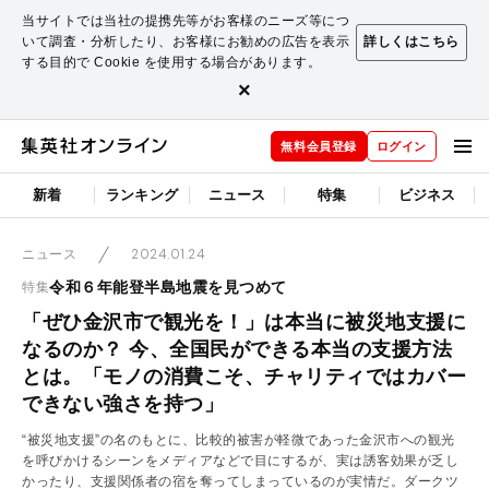
当サイトでは当社の提携先等がお客様のニーズ等につ
いて調査・分析したり、お客様にお勧めの広告を表示
詳しくはこちら
する目的で Cookie を使用する場合があります。
×
無料会員登録
ログイン
新着
ランキング
ニュース
特集
ビジネス
2024.01.24
ニュース
令和６年能登半島地震を見つめて
特集
「ぜひ金沢市で観光を！」は本当に被災地支援に
なるのか？ 今、全国民ができる本当の支援方法
とは。「モノの消費こそ、チャリティではカバー
できない強さを持つ」
“被災地支援”の名のもとに、比較的被害が軽微であった金沢市への観光
を呼びかけるシーンをメディアなどで目にするが、実は誘客効果が乏し
かったり、支援関係者の宿を奪ってしまっているのが実情だ。ダークツ