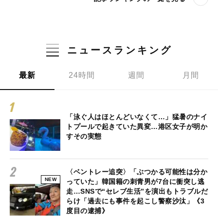
ニュースランキング
最新
24時間
週間
月間
「泳ぐ人はほとんどいなくて…」猛暑のナイ
トプールで起きていた異変…港区女子が明か
すその実態
〈ベントレー追突〉「ぶつかる可能性は分か
NEW
っていた」韓国籍の刺青男が7台に衝突し逃
走…SNSで“セレブ生活”を演出もトラブルだ
らけ「過去にも事件を起こし警察沙汰」《3
度目の逮捕》