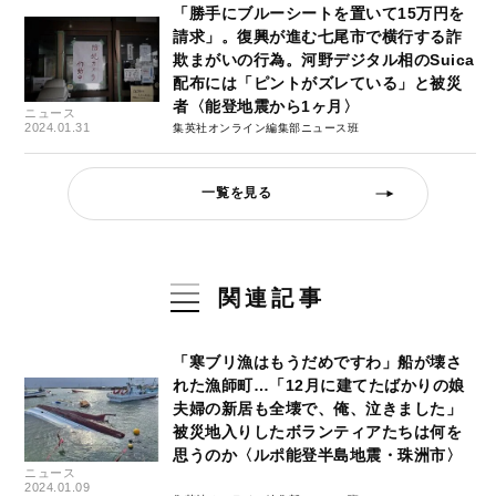
「勝手にブルーシートを置いて15万円を
請求」。復興が進む七尾市で横行する詐
欺まがいの行為。河野デジタル相のSuica
配布には「ピントがズレている」と被災
者〈能登地震から1ヶ月〉
ニュース
2024.01.31
集英社オンライン編集部ニュース班
一覧を見る
関連記事
「寒ブリ漁はもうだめですわ」船が壊さ
れた漁師町…「12月に建てたばかりの娘
夫婦の新居も全壊で、俺、泣きました」
被災地入りしたボランティアたちは何を
思うのか〈ルポ能登半島地震・珠洲市〉
ニュース
2024.01.09