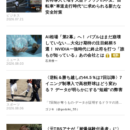
転車“車道走行時代”に求められる新たな
安全対策
ビジネス
2026.07.21
AI相場「第2幕」へ！ バブルはまだ崩壊
していない…大化け期待の注目銘柄５
選！ NVIDIA一強時代に終止符を打つ「誰
もが知っている」あの会社とは
有料
ニュース
石井僚一
2026.08.03
〈逆転＆勝ち越しの44.5％は7回以降〉7
イニング制導入で高校野球はどう変わ
る？ データが明らかにする“短縮”の弊害
「7回制が奪うもの-データが証明するドラマの消
スポーツ
失-」
2026.08.06
ゴジキ（@godziki_55）
〈元TBSアナが「被爆体験伝承者」に〉