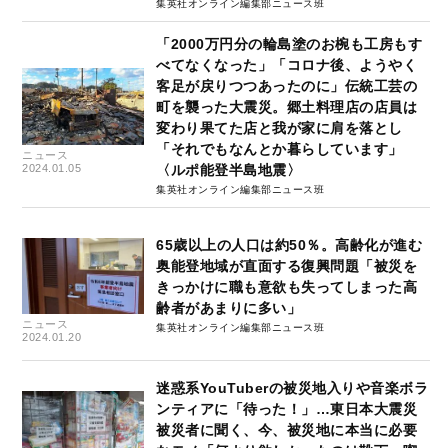
集英社オンライン編集部ニュース班
「2000万円分の輪島塗のお椀も工房もす
べてなくなった」「コロナ後、ようやく
客足が戻りつつあったのに」伝統工芸の
町を襲った大震災。郷土料理店の店員は
変わり果てた店と我が家に肩を落とし
「それでもなんとか暮らしています」
ニュース
2024.01.05
〈ルポ能登半島地震〉
集英社オンライン編集部ニュース班
65歳以上の人口は約50％。高齢化が進む
奥能登地域が直面する復興問題「被災を
きっかけに職も意欲も失ってしまった高
齢者があまりに多い」
ニュース
集英社オンライン編集部ニュース班
2024.01.20
迷惑系YouTuberの被災地入りや音楽ボラ
ンティアに「待った！」…東日本大震災
被災者に聞く、今、被災地に本当に必要