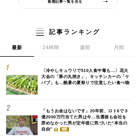
新着記事一覧を見る
記事ランキング
最新
24時間
週間
月間
〈冷やしキュウリで510人食中毒も…〉花火
大会の「豚の丸焼き」、キッチンカーの「ケ
バブ」も…酷暑の夏祭りで注意したい食べ物
「もうお金はないです」20年前、ロト6で３
億2000万円当てた男は今…当選後も会社を
辞めなかった男が定年後に気づいた“本当の
自由”
有料