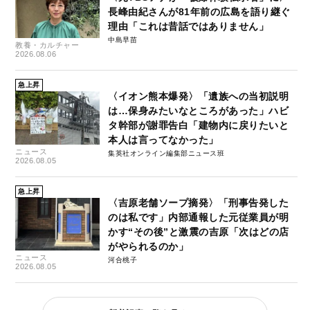
長峰由紀さんが81年前の広島を語り継ぐ
理由「これは昔話ではありません」
中島早苗
教養・カルチャー
2026.08.06
急上昇
〈イオン熊本爆発〉「遺族への当初説明
は…保身みたいなところがあった」ハビ
タ幹部が謝罪告白「建物内に戻りたいと
本人は言ってなかった」
ニュース
集英社オンライン編集部ニュース班
2026.08.05
急上昇
〈吉原老舗ソープ摘発〉「刑事告発した
のは私です」内部通報した元従業員が明
かす“その後”と激震の吉原「次はどの店
がやられるのか」
ニュース
河合桃子
2026.08.05