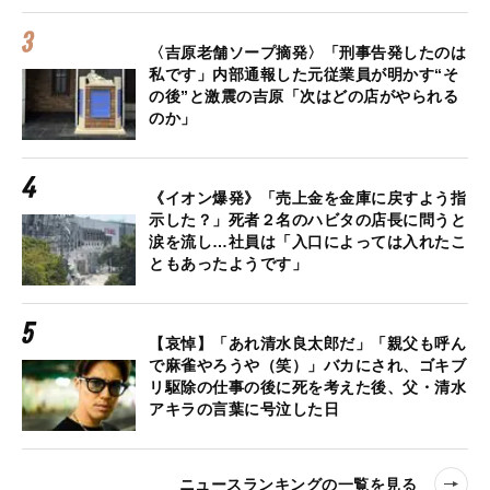
〈吉原老舗ソープ摘発〉「刑事告発したのは
私です」内部通報した元従業員が明かす“そ
の後”と激震の吉原「次はどの店がやられる
のか」
《イオン爆発》「売上金を金庫に戻すよう指
示した？」死者２名のハビタの店長に問うと
涙を流し…社員は「入口によっては入れたこ
ともあったようです」
【哀悼】「あれ清水良太郎だ」「親父も呼ん
で麻雀やろうや（笑）」バカにされ、ゴキブ
リ駆除の仕事の後に死を考えた後、父・清水
アキラの言葉に号泣した日
ニュースランキングの一覧を見る