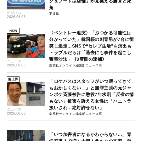
グ＆フード型店舗」が見据える勝算と死
角
ビジネス
不破聡
2026.08.06
NEW
〈ベントレー追突〉「ぶつかる可能性は
分かっていた」韓国籍の刺青男が7台に衝
突し逃走…SNSで“セレブ生活”を演出も
トラブルだらけ「過去にも事件を起こし
警察沙汰」《3度目の逮捕》
ニュース
2026.08.06
集英社オンライン編集部ニュース班
急上昇
「ロケバスはスタッフがいつ戻ってきて
もおかしくない…」と無罪主張の元ジャ
ンポケ斉藤被告に懲役7年求刑「反省の情
もない」被害を訴える女性は「ハニトラ
扱いされ…絶対許せない」
ニュース
2026.08.06
集英社オンライン編集部ニュース班
「いつ加害者になるかわからない…」青
切符導入で増す大型トラックの不安、自