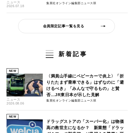
ニュース
集英社オンライン編集部ニュース班
2026.07.18
会員限定記事一覧を見る
新着記事
NEW
〈満員山手線にベビーカーで炎上〉「折
りたたまず乗車できる」はずなのに「避
けるべき」「みんなで守るもの」と賛
否…JR東日本が示した見解
ニュース
集英社オンライン編集部ニュース班
2026.08.06
NEW
ドラッグストアの「スーパー化」は物価
高の救世主になるか？ 新業態「ドラッ