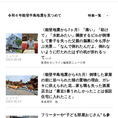
令和６年能登半島地震を見つめて
特集一覧
〈能登地震から7ヶ月〉「痛い」「助け
て」「水飲みたい」隣接するビルが倒壊
して妻子を失った父親の脳裏に今も浮か
ぶ光景…「なんで倒れたんだよ、倒れな
いように打たれたはずの杭が折れるっ
ニュース
て…」
2024.08.06
集英社オンライン編集部ニュース班
〈能登半島地震から4カ月〉倒壊した家屋
の前に並べられた猫の置物の理由、ガレ
キに供えられた花…家も職も失った酒屋
店主は「最近1番うれしかったことは仮設
住宅に入れたこと」
ニュース
2024.05.04
幸多潤平
フリーターや“子ども部屋おじさん”も参