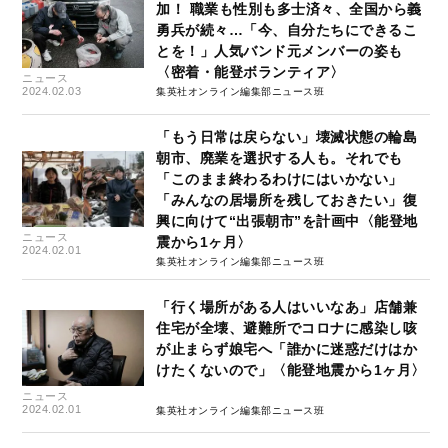
加！ 職業も性別も多士済々、全国から義
勇兵が続々…「今、自分たちにできるこ
とを！」人気バンド元メンバーの姿も
〈密着・能登ボランティア〉
ニュース
2024.02.03
集英社オンライン編集部ニュース班
「もう日常は戻らない」壊滅状態の輪島
朝市、廃業を選択する人も。それでも
「このまま終わるわけにはいかない」
「みんなの居場所を残しておきたい」復
興に向けて“出張朝市”を計画中〈能登地
ニュース
震から1ヶ月〉
2024.02.01
集英社オンライン編集部ニュース班
「行く場所がある人はいいなあ」店舗兼
住宅が全壊、避難所でコロナに感染し咳
が止まらず娘宅へ「誰かに迷惑だけはか
けたくないので」〈能登地震から1ヶ月〉
ニュース
2024.02.01
集英社オンライン編集部ニュース班