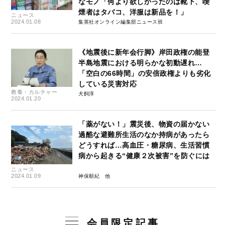
なモノ「何より欲しかったのは靴下、喫
煙者はタバコ、洋服は新品を！」
ニュース
2024.01.08
集英社オンライン編集部ニュース班
《地震後に新年会行脚》岸田政権の能登
半島地震における明らかな初動遅れ…
「空白の66時間」の安倍政権よりも劣化
している災害対応
教養・カルチャー
犬飼淳
2024.01.20
「薬がない！」震災後、物資の届かない
過酷な避難所生活のなか持病があったら
どうすれば…高血圧・糖尿病、生活習慣
病から起きる“健康２次被害”を防ぐには
ニュース
2024.01.09
神保順紀
会員限定記事