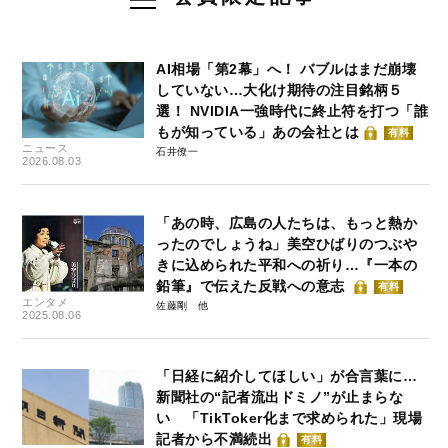
AI相場「第2幕」へ！ バブルはまだ崩壊
していない…大化け期待の注目銘柄５
選！ NVIDIA一強時代に終止符を打つ「誰
もが知っている」あの会社とは
有料
ニュース
石井僚一
2026.08.03
「あの時、広島の人たちは、もっと熱か
ったのでしょうね」美空ひばりのつぶや
きに込められた平和への祈り…『一本の
鉛筆』で伝えた反戦への意志
有料
エンタメ
佐藤剛
2025.08.06
「日経に紹介してほしい」が合言葉に…
新聞社の“記者流出ドミノ”が止まらな
い 「TikToker化まで求められた」現場
記者から不満続出
有料