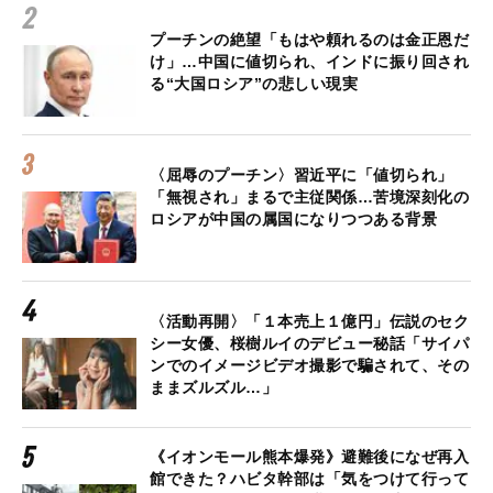
プーチンの絶望「もはや頼れるのは金正恩だ
け」…中国に値切られ、インドに振り回され
る“大国ロシア”の悲しい現実
〈屈辱のプーチン〉習近平に「値切られ」
「無視され」まるで主従関係…苦境深刻化の
ロシアが中国の属国になりつつある背景
〈活動再開〉「１本売上１億円」伝説のセク
シー女優、桜樹ルイのデビュー秘話「サイパ
ンでのイメージビデオ撮影で騙されて、その
ままズルズル…」
《イオンモール熊本爆発》避難後になぜ再入
館できた？ハビタ幹部は「気をつけて行って