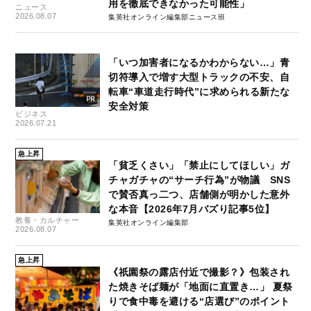
用を徹底できなかった可能性」
ニュース
2026.08.07
集英社オンライン編集部ニュース班
「いつ加害者になるかわからない…」青
切符導入で増す大型トラックの不安、自
転車“車道走行時代”に求められる新たな
安全対策
ビジネス
2026.07.21
急上昇
「貧乏くさい」「禁止にしてほしい」ガ
チャガチャの“サーチ行為”が物議 SNS
で賛否真っ二つ、店舗側が明かした意外
な本音【2026年7月バズり記事5位】
教養・カルチャー
集英社オンライン編集部
2026.08.07
急上昇
《祇園祭の露店付近で撮影？》包装され
た焼きそば麺が「地面に直置き…」 夏祭
りで食中毒を避ける“店選び”のポイント