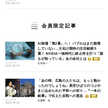
2022.06.23
会員限定記事
AI相場「第2幕」へ！ バブルはまだ崩壊
していない…大化け期待の注目銘柄５
選！ NVIDIA一強時代に終止符を打つ「誰
もが知っている」あの会社とは
有料
ニュース
石井僚一
2026.08.03
「あの時、広島の人たちは、もっと熱か
ったのでしょうね」美空ひばりのつぶや
きに込められた平和への祈り…『一本の
鉛筆』で伝えた反戦への意志
有料
エンタメ
佐藤剛
2025.08.06