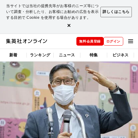
当サイトでは当社の提携先等がお客様のニーズ等につ
いて調査・分析したり、お客様にお勧めの広告を表示
詳しくはこちら
する目的で Cookie を使用する場合があります。
×
無料会員登録
ログイン
新着
ランキング
ニュース
特集
ビジネス