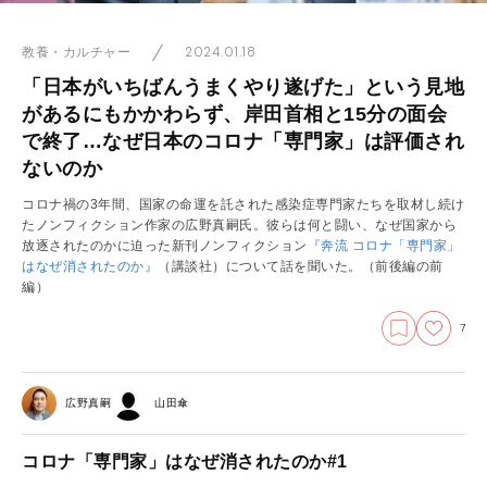
2024.01.18
教養・カルチャー
「日本がいちばんうまくやり遂げた」という見地
があるにもかかわらず、岸田首相と15分の面会
で終了…なぜ日本のコロナ「専門家」は評価され
ないのか
コロナ禍の3年間、国家の命運を託された感染症専門家たちを取材し続け
たノンフィクション作家の広野真嗣氏。彼らは何と闘い、なぜ国家から
放逐されたのかに迫った新刊ノンフィクション
『奔流 コロナ「専門家」
はなぜ消されたのか』
（講談社）について話を聞いた。（前後編の前
編）
7
広野真嗣
山田傘
コロナ「専門家」はなぜ消されたのか#1