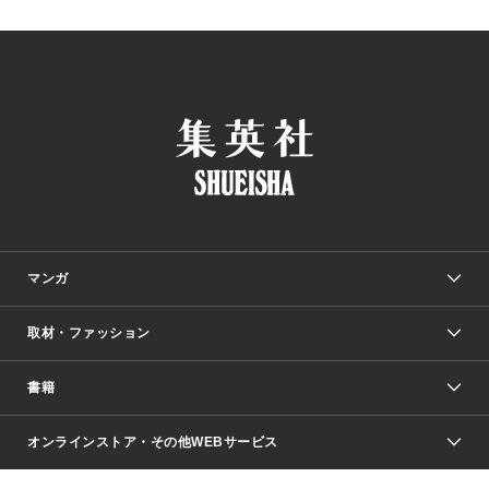
マンガ
取材・ファッション
少年マンガ
週刊少年ジャンプ
書籍
ファッション・美容
青年マンガ
ジャンプSQ.
Seventeen
週刊ヤングジャンプ
オンラインストア・その他WEBサービス
文芸・文庫・総合
芸能・情報・スポーツ
少女マンガ
Vジャンプ
non-no Web
ヤングジャンプ定期購読デジタル