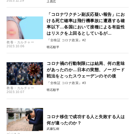
2023.11.29
上昌広
「コロナワクチン副反応疑い報告」にお
ける死亡確率は飛行機事故に遭遇する確
率以下…各国において接種による有益性
はリスクを上回るとしているが…
『全検証 コロナ政策』#2
教養・カルチャー
2023.10.06
明石順平
コロナ禍の行動制限には結局、何の意味
があったのか…日本の実態、ノーガード
戦法をとったスウェーデンのその後
『全検証 コロナ政策』#3
教養・カルチャー
明石順平
2023.10.07
コロナ移住で成功する人と失敗する人は
何が違ったのか？
武藤弘樹
ビジネス