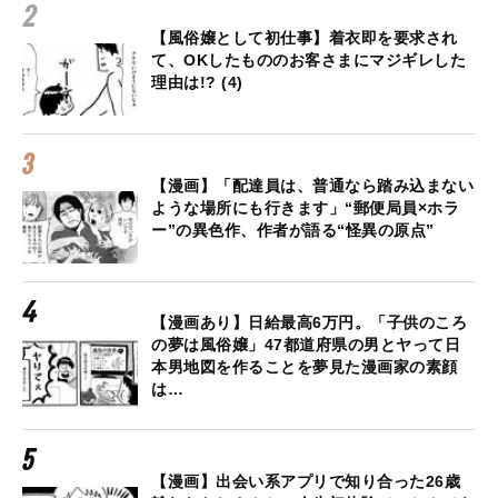
【風俗嬢として初仕事】着衣即を要求され
て、OKしたもののお客さまにマジギレした
理由は!? (4)
【漫画】「配達員は、普通なら踏み込まない
ような場所にも行きます」“郵便局員×ホラ
ー”の異色作、作者が語る“怪異の原点”
【漫画あり】日給最高6万円。「子供のころ
の夢は風俗嬢」47都道府県の男とヤって日
本男地図を作ることを夢見た漫画家の素顔
は…
【漫画】出会い系アプリで知り合った26歳