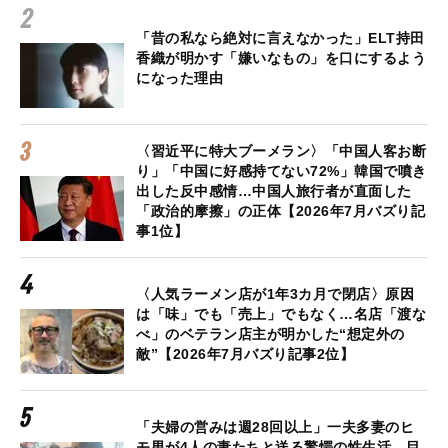
「昔の私なら絶対に言えなかった」ELT持田
香織が明かす「嫌いなもの」を口にするよう
になった理由
〈習近平に特大ブーメラン〉「中国人客お断
り」「中国に好感持てない72%」韓国で噴き
出した反中感情…中国人旅行者が直面した
「政治的摩擦」の正体【2026年7月バズり記
事1位】
〈人気ラーメン店が1年3カ月で閉店〉原因
は「味」でも「売上」でもなく…名店「渡な
べ」のベテラン店主が明かした“想定外の
敵”【2026年7月バズり記事2位】
「夫婦の営みは週28回以上」一夫多妻のヒ
モ男が4人の妻たちと送る驚愕の性生活…目