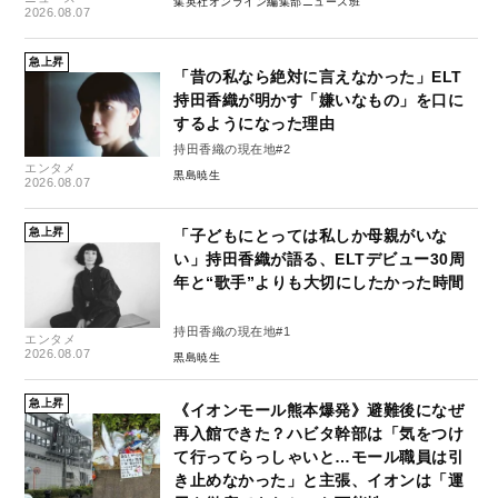
集英社オンライン編集部ニュース班
2026.08.07
急上昇
「昔の私なら絶対に言えなかった」ELT
持田香織が明かす「嫌いなもの」を口に
するようになった理由
持田香織の現在地#2
エンタメ
黒島暁生
2026.08.07
急上昇
「子どもにとっては私しか母親がいな
い」持田香織が語る、ELTデビュー30周
年と“歌手”よりも大切にしたかった時間
持田香織の現在地#1
エンタメ
2026.08.07
黒島暁生
急上昇
《イオンモール熊本爆発》避難後になぜ
再入館できた？ハビタ幹部は「気をつけ
て行ってらっしゃいと…モール職員は引
き止めなかった」と主張、イオンは「運