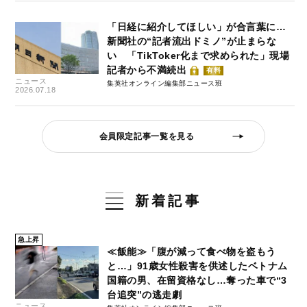
「日経に紹介してほしい」が合言葉に…
新聞社の“記者流出ドミノ”が止まらな
い 「TikToker化まで求められた」現場
記者から不満続出
有料
ニュース
集英社オンライン編集部ニュース班
2026.07.18
会員限定記事一覧を見る
新着記事
急上昇
≪飯能≫「腹が減って食べ物を盗もう
と…」91歳女性殺害を供述したベトナム
国籍の男、在留資格なし…奪った車で“3
台追突”の逃走劇
ニュース