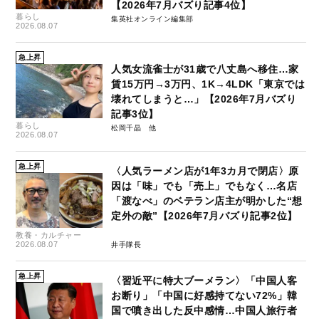
【2026年7月バズり記事4位】
暮らし
集英社オンライン編集部
2026.08.07
急上昇
人気女流雀士が31歳で八丈島へ移住…家
賃15万円→3万円、1K→4LDK「東京では
壊れてしまうと…」【2026年7月バズり
記事3位】
暮らし
松岡千晶
2026.08.07
急上昇
〈人気ラーメン店が1年3カ月で閉店〉原
因は「味」でも「売上」でもなく…名店
「渡なべ」のベテラン店主が明かした“想
定外の敵”【2026年7月バズり記事2位】
教養・カルチャー
2026.08.07
井手隊長
急上昇
〈習近平に特大ブーメラン〉「中国人客
お断り」「中国に好感持てない72%」韓
国で噴き出した反中感情…中国人旅行者