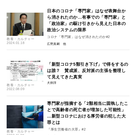
日本のコロナ「専門家」はなぜ表舞台か
ら消されたのか…有事での「専門家」と
「政治家」の駆け引きから見えた日本の
政治システムの限界
コロナ「専門家」はなぜ消されたのか#2
教養・カルチャー
2024.01.18
広野真嗣
「新型コロナ5類引き下げ」で得をするの
は誰？ 賛成派、反対派の主張を整理し
て見えてきた真実
犬飼淳
教養・カルチャー
2022.08.09
専門家が指摘する「2類相当に固執したこ
とで高齢者の死亡者が増加した可能性」
…新型コロナにおける厚労省の犯した大
罪とは
『厚生労働省の大罪』#2
教養・カルチャー