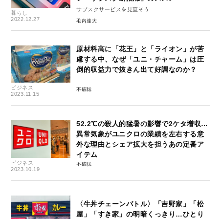
サブスクサービスを見直そう
暮らし
2022.12.27
毛内達大
原材料高に「花王」と「ライオン」が苦
慮する中、なぜ「ユニ・チャーム」は圧
倒的収益力で抜きん出て好調なのか？
ビジネス
不破聡
2023.11.15
52.2℃の殺人的猛暑の影響で2ケタ増収…
異常気象がユニクロの業績を左右する意
外な理由とシェア拡大を担うあの定番ア
イテム
ビジネス
不破聡
2023.10.19
〈牛丼チェーンバトル〉「吉野家」「松
屋」「すき家」の明暗くっきり…ひとり