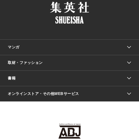
マンガ
取材・ファッション
少年マンガ
週刊少年ジャンプ
書籍
ファッション・美容
青年マンガ
ジャンプSQ.
Seventeen
週刊ヤングジャンプ
オンラインストア・その他WEBサービス
文芸・文庫・総合
芸能・情報・スポーツ
少女マンガ
Vジャンプ
non-no Web
ヤングジャンプ定期購読デジタル
すばる
Myojo
オンラインストア
りぼん
学芸・ノンフィクション・新書
最強ジャンプ
女性マンガ
@BAILA
ヤンジャン＋
小説すばる
週プレNEWS
マーガレット
集英社OTOコンテンツ
集英社 学芸編集部
少年ジャンプ＋
その他WEBサービス
クッキー
ライトノベル・ノベライズ
MAQUIA ONLINE
となりのヤングジャンプ
集英社 文芸ステーション
週プレ グラジャパ！
別冊マーガレット
SHUEISHA MANGA-ART HERITAGE
集英社 ビジネス書
ゼブラック