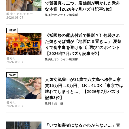
で賛否真っ二つ、店舗側が明かした意外
な本音【2026年7月バズり記事5位】
教養・カルチャー
集英社オンライン編集部
2026.08.07
NEW
《祇園祭の露店付近で撮影？》包装され
た焼きそば麺が「地面に直置き…」 夏祭
りで食中毒を避ける“店選び”のポイント
【2026年7月バズり記事4位】
暮らし
集英社オンライン編集部
2026.08.07
NEW
人気女流雀士が31歳で八丈島へ移住…家
賃15万円→3万円、1K→4LDK「東京では
壊れてしまうと…」【2026年7月バズり
記事3位】
暮らし
松岡千晶
2026.08.07
「いつ加害者になるかわからない…」青