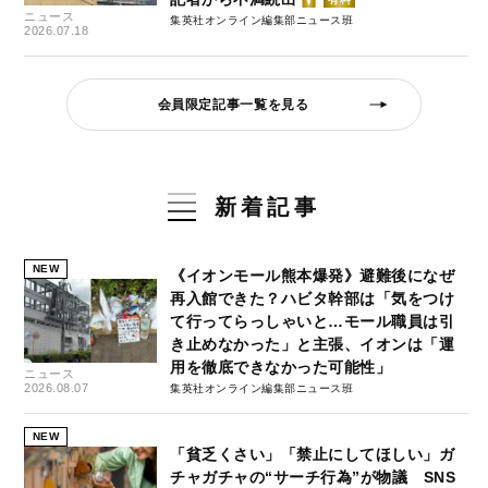
ニュース
集英社オンライン編集部ニュース班
2026.07.18
会員限定記事一覧を見る
新着記事
NEW
《イオンモール熊本爆発》避難後になぜ
再入館できた？ハビタ幹部は「気をつけ
て行ってらっしゃいと…モール職員は引
き止めなかった」と主張、イオンは「運
用を徹底できなかった可能性」
ニュース
2026.08.07
集英社オンライン編集部ニュース班
NEW
「貧乏くさい」「禁止にしてほしい」ガ
チャガチャの“サーチ行為”が物議 SNS