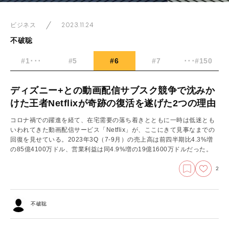
2023.11.24
ビジネス
不破聡
#1･･･
#5
#6
#7
･･･#150
ディズニー+との動画配信サブスク競争で沈みか
けた王者Netflixが奇跡の復活を遂げた2つの理由
コロナ禍での躍進を経て、在宅需要の落ち着きとともに一時は低迷とも
いわれてきた動画配信サービス「Netflix」が、ここにきて見事なまでの
回復を見せている。2023年3Q（7-9月）の売上高は前四半期比4.3%増
の85億4100万ドル、営業利益は同4.9%増の19億1600万ドルだった。
2
不破聡