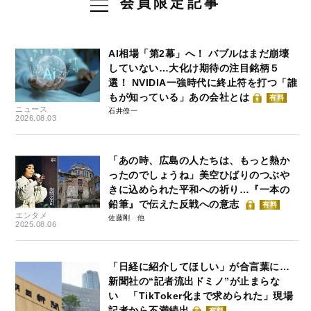
会員限定記事
AI相場「第2幕」へ！ バブルはまだ崩壊
していない…大化け期待の注目銘柄５
選！ NVIDIA一強時代に終止符を打つ「誰
もが知っている」あの会社とは
有料
ニュース
石井僚一
2026.08.03
「あの時、広島の人たちは、もっと熱か
ったのでしょうね」美空ひばりのつぶや
きに込められた平和への祈り…『一本の
鉛筆』で伝えた反戦への意志
有料
エンタメ
佐藤剛
2025.08.06
「日経に紹介してほしい」が合言葉に…
新聞社の“記者流出ドミノ”が止まらな
い 「TikToker化まで求められた」現場
記者から不満続出
有料