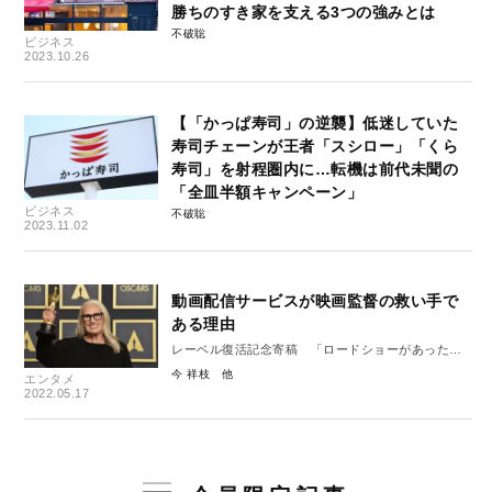
勝ちのすき家を支える3つの強みとは
不破聡
ビジネス
2023.10.26
【「かっぱ寿司」の逆襲】低迷していた
寿司チェーンが王者「スシロー」「くら
寿司」を射程圏内に…転機は前代未聞の
「全皿半額キャンペーン」
ビジネス
不破聡
2023.11.02
動画配信サービスが映画監督の救い手で
ある理由
レーベル復活記念寄稿 「ロードショーがあったこ
ろ」＃５
今 祥枝
エンタメ
2022.05.17