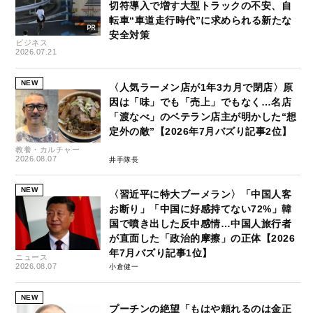
切符導入で増す大型トラックの不安、自
転車“車道走行時代”に求められる新たな
安全対策
ビジネス
2026.07.21
NEW
〈人気ラーメン店が1年3カ月で閉店〉原
因は「味」でも「売上」でもなく…名店
「渡なべ」のベテラン店主が明かした“想
定外の敵”【2026年7月バズり記事2位】
教養・カルチャー
2026.08.07
井手隊長
NEW
〈習近平に特大ブーメラン〉「中国人客
お断り」「中国に好感持てない72%」韓
国で噴き出した反中感情…中国人旅行者
が直面した「政治的摩擦」の正体【2026
年7月バズり記事1位】
ニュース
2026.08.07
小倉健一
NEW
プーチンの絶望「もはや頼れるのは金正