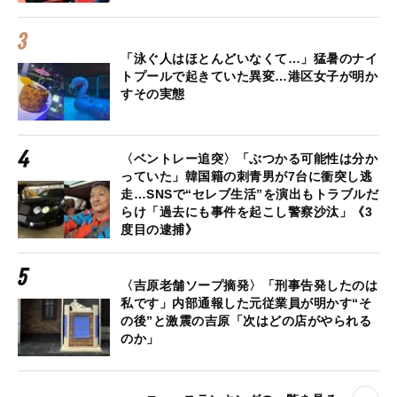
「泳ぐ人はほとんどいなくて…」猛暑のナイ
トプールで起きていた異変…港区女子が明か
すその実態
〈ベントレー追突〉「ぶつかる可能性は分か
っていた」韓国籍の刺青男が7台に衝突し逃
走…SNSで“セレブ生活”を演出もトラブルだ
らけ「過去にも事件を起こし警察沙汰」《3
度目の逮捕》
〈吉原老舗ソープ摘発〉「刑事告発したのは
私です」内部通報した元従業員が明かす“そ
の後”と激震の吉原「次はどの店がやられる
のか」