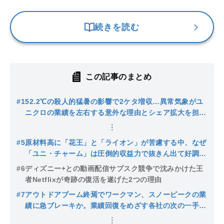
続きを読む
この記事のまとめ
#1
52.2℃の殺人的猛暑の影響で2ケタ増収…異常気象がユ
ニクロの業績を左右する意外な理由とシェア拡大を担う
あの定番アイテム
#5
原材料高に「花王」と「ライオン」が苦慮する中、なぜ
「ユニ・チャーム」は圧倒的収益力で抜きん出て好調な
のか？
#6
ディズニー+との動画配信サブスク競争で沈みかけた王
者Netflixが奇跡の復活を遂げた2つの理由
#7
アウトドアブーム終焉でワークマン、スノーピークの業
績に急ブレーキか。業績回復をめざす各社の次の一手
は…