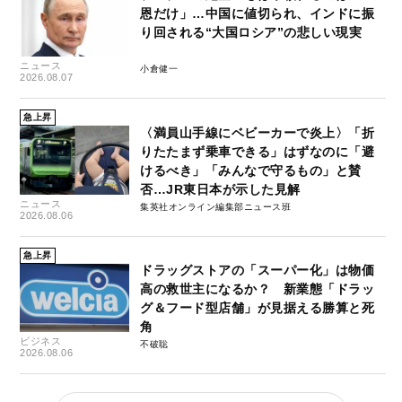
恩だけ」…中国に値切られ、インドに振
り回される“大国ロシア”の悲しい現実
ニュース
小倉健一
2026.08.07
急上昇
〈満員山手線にベビーカーで炎上〉「折
りたたまず乗車できる」はずなのに「避
けるべき」「みんなで守るもの」と賛
否…JR東日本が示した見解
ニュース
集英社オンライン編集部ニュース班
2026.08.06
急上昇
ドラッグストアの「スーパー化」は物価
高の救世主になるか？ 新業態「ドラッ
グ＆フード型店舗」が見据える勝算と死
角
ビジネス
不破聡
2026.08.06