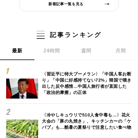
新着記事一覧を見る
記事ランキング
最新
24時間
週間
月間
〈習近平に特大ブーメラン〉「中国人客お断
り」「中国に好感持てない72%」韓国で噴き
出した反中感情…中国人旅行者が直面した
「政治的摩擦」の正体
〈冷やしキュウリで510人食中毒も…〉花火
大会の「豚の丸焼き」、キッチンカーの「ケ
バブ」も…酷暑の夏祭りで注意したい食べ物