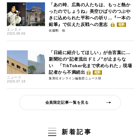
「あの時、広島の人たちは、もっと熱か
ったのでしょうね」美空ひばりのつぶや
きに込められた平和への祈り…『一本の
鉛筆』で伝えた反戦への意志
有料
エンタメ
佐藤剛
2025.08.06
「日経に紹介してほしい」が合言葉に…
新聞社の“記者流出ドミノ”が止まらな
い 「TikToker化まで求められた」現場
記者から不満続出
有料
ニュース
集英社オンライン編集部ニュース班
2026.07.18
会員限定記事一覧を見る
新着記事