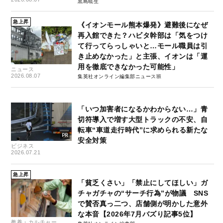
黒島暁生
急上昇
《イオンモール熊本爆発》避難後になぜ
再入館できた？ハビタ幹部は「気をつけ
て行ってらっしゃいと…モール職員は引
き止めなかった」と主張、イオンは「運
用を徹底できなかった可能性」
ニュース
2026.08.07
集英社オンライン編集部ニュース班
「いつ加害者になるかわからない…」青
切符導入で増す大型トラックの不安、自
転車“車道走行時代”に求められる新たな
安全対策
ビジネス
2026.07.21
急上昇
「貧乏くさい」「禁止にしてほしい」ガ
チャガチャの“サーチ行為”が物議 SNS
で賛否真っ二つ、店舗側が明かした意外
な本音【2026年7月バズり記事5位】
教養・カルチャー