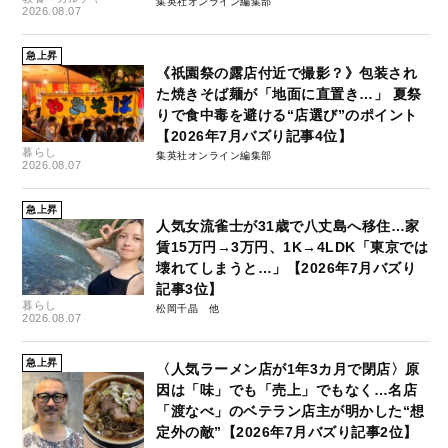
集英社オンライン編集部
2026.08.07
急上昇
《祇園祭の露店付近で撮影？》包装され
た焼きそば麺が「地面に直置き…」 夏祭
りで食中毒を避ける“店選び”のポイント
【2026年7月バズり記事4位】
暮らし
集英社オンライン編集部
2026.08.07
急上昇
人気女流雀士が31歳で八丈島へ移住…家
賃15万円→3万円、1K→4LDK「東京では
壊れてしまうと…」【2026年7月バズり
記事3位】
暮らし
松岡千晶
2026.08.07
急上昇
〈人気ラーメン店が1年3カ月で閉店〉原
因は「味」でも「売上」でもなく…名店
「渡なべ」のベテラン店主が明かした“想
定外の敵”【2026年7月バズり記事2位】