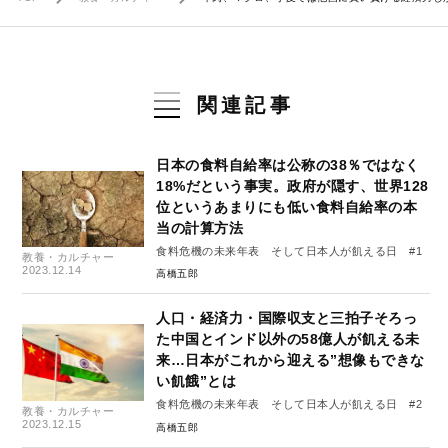
関連記事
日本の食料自給率は公称の38％ではなく
18%だという事実。政府が隠す、世界128
位というあまりにも低い食料自給率の本
当の計算方法
食料危機の未来年表 そして日本人が飢える日 #1
教養・カルチャー
2023.12.14
高橋五郎
人口・経済力・国際収支と三拍子そろっ
た中国とインド以外の58億人が飢える未
来…日本がこれから迎える”想像もできな
い飢餓”とは
食料危機の未来年表 そして日本人が飢える日 #2
教養・カルチャー
2023.12.15
高橋五郎