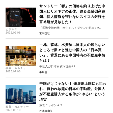
サントリー「響」の価格を釣り上げた中
国人ビリオネアの正体。迫る金融倒産連
鎖…個人情報を守れないスイスの銀行を
富裕層が見放した！
『国際金融危機！米中メルトダウンの結末』#1
ビジネス
2022.09.06
宮崎正弘
土地、森林、水資源…日本人の知らない
ところで粛々と進む中国人の「日本買
い」。背景にある中国特有の不動産事情
とは？
中国人が日本を買う理由#２
教養・カルチャー
2023.07.06
中島恵
中国だけじゃない！ 発展途上国にも狙わ
れ、買われ放題の日本の不動産。外国人
が不動産購入する条件が“ゆるい”という
現実
激安ニッポン＃２
教養・カルチャー
2023.08.10
谷本真由美