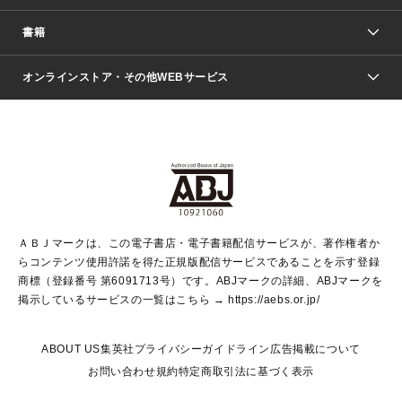
週刊少年ジャンプ
書籍
ファッション・美容
青年マンガ
ジャンプSQ.
Seventeen
週刊ヤングジャンプ
オンラインストア・その他WEBサービス
文芸・文庫・総合
芸能・情報・スポーツ
少女マンガ
Vジャンプ
non-no Web
ヤングジャンプ定期購読デジタル
すばる
Myojo
オンラインストア
りぼん
学芸・ノンフィクション・新書
最強ジャンプ
女性マンガ
@BAILA
ヤンジャン＋
小説すばる
週プレNEWS
マーガレット
集英社OTOコンテンツ
集英社 学芸編集部
少年ジャンプ＋
その他WEBサービス
クッキー
ライトノベル・ノベライズ
MAQUIA ONLINE
となりのヤングジャンプ
集英社 文芸ステーション
週プレ グラジャパ！
別冊マーガレット
SHUEISHA MANGA-ART HERITAGE
集英社 ビジネス書
ゼブラック
ココハナ
SHUEISHA ADNAVI
SPUR.JP
集英社Webマガジン Cobalt
グランドジャンプ
web 集英社文庫
キッズ
web Sportiva
マンガMee
ジャンプキャラクターズストア
集英社新書
ジャンプルーキー！
月刊オフィスユー
ＡＢＪマークは、この電子書店・電子書籍配信サービスが、著作権者か
EDITOR'S LAB
LEE
集英社オレンジ文庫
ウルトラジャンプ
青春と読書
パラスポ＋！
らコンテンツ使用許諾を得た正規版配信サービスであることを示す登録
集英社みらい文庫
リマコミ＋
HAPPY PLUS STORE
集英社新書プラス
ジャンプTOON
商標（登録番号 第6091713号）です。ABJマークの詳細、ABJマークを
Marisol
シフォン文庫
アジア人物史
S-KIDS.LAND
マンガMeets
掲示しているサービスの一覧はこちら →
https://aebs.or.jp/
shueisha vox
よみタイ
S-MANGA
Web éclat
ダッシュエックス文庫
LEEマルシェ
kotoba
集英社ジャンプリミックス
ABOUT US
集英社プライバシーガイドライン
広告掲載について
T JAPAN:The New York Times Style Magazine
JUMP j BOOKS
お問い合わせ
規約
特定商取引法に基づく表示
SHOP Marisol
e!集英社
集英社コミック文庫
集英社女性誌ポータル