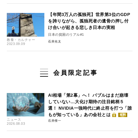
【年間3万人の孤独死】世界第3位のGDP
を誇りながら、孤独死者の遺骨の押し付
け合いが起きる悲しき日本の実相
日本の貧困のリアル#1
教養・カルチャー
石井光太
2023.09.09
会員限定記事
AI相場「第2幕」へ！ バブルはまだ崩壊
していない…大化け期待の注目銘柄５
選！ NVIDIA一強時代に終止符を打つ「誰
もが知っている」あの会社とは
有料
ニュース
石井僚一
2026.08.03