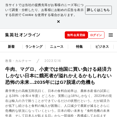
当サイトでは当社の提携先等がお客様のニーズ等につ
いて調査・分析したり、お客様にお勧めの広告を表示
詳しくはこちら
する目的で Cookie を使用する場合があります。
×
無料会員登録
ログイン
新着
ランキング
ニュース
特集
ビジネス
2023.12.16
教養・カルチャー
牛肉、マグロ、小麦では他国に買い負ける経済力
しかない日本に餓死者が溢れかえるかもしれない
恐怖の未来…2035年にはG7脱退の危機も
農学博士の高橋五郎氏曰く、日本の食料自給率は、農林水産省の試算に
よる38%（令和４年度）どころか、実際には18%しかなく、2023年の現
在は輸入の力で賄うことができているだけの状態だという。だが経済力
が低下し続けると食料の輸入が困難に、人口減少で農家が減るとさらに
危機的な状況になっていくという。日本の暗い未来を『食料危機の未来
年表 そして日本人が飢える日』から一部抜粋・再構成してお伝えす