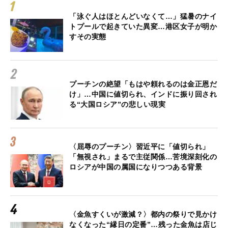
「泳ぐ人はほとんどいなくて…」猛暑のナイ
トプールで起きていた異変…港区女子が明か
すその実態
プーチンの絶望「もはや頼れるのは金正恩だ
け」…中国に値切られ、インドに振り回され
る“大国ロシア”の悲しい現実
〈屈辱のプーチン〉習近平に「値切られ」
「無視され」まるで主従関係…苦境深刻化の
ロシアが中国の属国になりつつある背景
〈金魚すくいが激減？〉都内の祭りで見かけ
なくなった“縁日の定番”…残った金魚は店じ