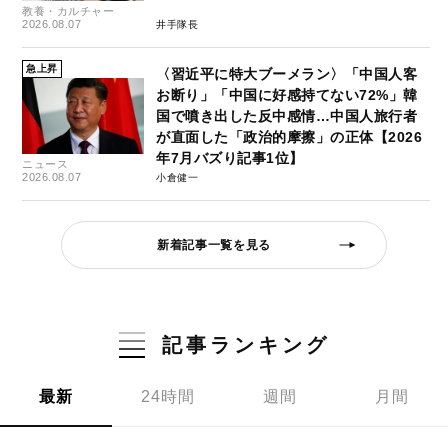
教養・カルチャー
2026.08.07
井手隊長
急上昇
〈習近平に特大ブーメラン〉「中国人客
お断り」「中国に好感持てない72%」韓
国で噴き出した反中感情…中国人旅行者
が直面した「政治的摩擦」の正体【2026
年7月バズり記事1位】
ニュース
2026.08.07
小倉健一
新着記事一覧を見る
記事ランキング
最新
24時間
週間
月間