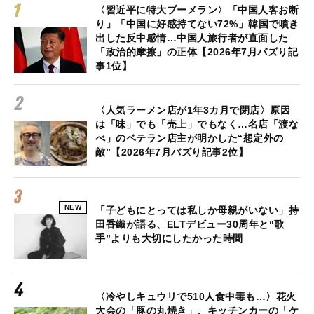
〈習近平に特大ブーメラン〉「中国人客お断
り」「中国に好感持てない72%」韓国で噴き
出した反中感情…中国人旅行者が直面した
「政治的摩擦」の正体【2026年7月バズり記
事1位】
〈人気ラーメン店が1年3カ月で閉店〉原因
は「味」でも「売上」でもなく…名店「渡な
べ」のベテラン店主が明かした“想定外の
敵”【2026年7月バズり記事2位】
NEW
「子どもにとっては私しか母親がいない」持
田香織が語る、ELTデビュー30周年と“歌
手”よりも大切にしたかった時間
〈冷やしキュウリで510人食中毒も…〉花火
大会の「豚の丸焼き」、キッチンカーの「ケ