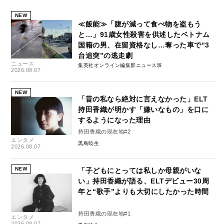
NEW
≪飯能≫「腹が減って食べ物を盗もう
と…」91歳女性殺害を供述したベトナム
国籍の男、在留資格なし…奪った車で“3
台追突”の逃走劇
ニュース
集英社オンライン編集部ニュース班
2026.08.07
NEW
「昔の私なら絶対に言えなかった」ELT
持田香織が明かす「嫌いなもの」を口に
するようになった理由
持田香織の現在地#2
エンタメ
黒島暁生
2026.08.07
NEW
「子どもにとっては私しか母親がいな
い」持田香織が語る、ELTデビュー30周
年と“歌手”よりも大切にしたかった時間
持田香織の現在地#1
エンタメ
2026.08.07