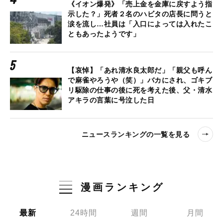
《イオン爆発》「売上金を金庫に戻すよう指
示した？」死者２名のハビタの店長に問うと
涙を流し…社員は「入口によっては入れたこ
ともあったようです」
【哀悼】「あれ清水良太郎だ」「親父も呼ん
で麻雀やろうや（笑）」バカにされ、ゴキブ
リ駆除の仕事の後に死を考えた後、父・清水
アキラの言葉に号泣した日
ニュースランキングの一覧を見る
漫画ランキング
最新
24時間
週間
月間