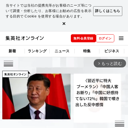
当サイトでは当社の提携先等がお客様のニーズ等につ
いて調査・分析したり、お客様にお勧めの広告を表示
詳しくはこちら
する目的で Cookie を使用する場合があります。
×
無料会員登録
ログイン
新着
ランキング
ニュース
特集
ビジネス
もっと読む
arrow_forward_ios