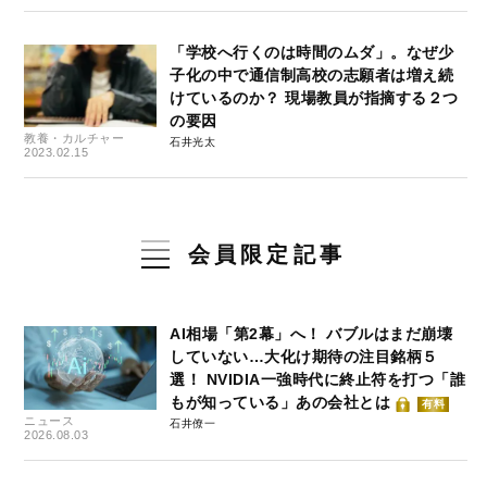
「学校へ行くのは時間のムダ」。なぜ少
子化の中で通信制高校の志願者は増え続
けているのか？ 現場教員が指摘する２つ
の要因
教養・カルチャー
石井光太
2023.02.15
会員限定記事
AI相場「第2幕」へ！ バブルはまだ崩壊
していない…大化け期待の注目銘柄５
選！ NVIDIA一強時代に終止符を打つ「誰
もが知っている」あの会社とは
有料
ニュース
石井僚一
2026.08.03