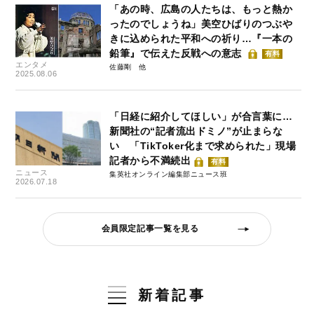
「あの時、広島の人たちは、もっと熱か
ったのでしょうね」美空ひばりのつぶや
きに込められた平和への祈り…『一本の
鉛筆』で伝えた反戦への意志
有料
エンタメ
佐藤剛
2025.08.06
「日経に紹介してほしい」が合言葉に…
新聞社の“記者流出ドミノ”が止まらな
い 「TikToker化まで求められた」現場
記者から不満続出
有料
ニュース
集英社オンライン編集部ニュース班
2026.07.18
会員限定記事一覧を見る
新着記事