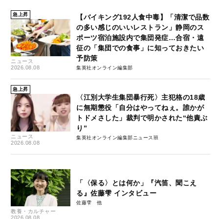
急上昇
【バイキング192人食中毒】「清潔で品数
の多い感じのいいレストラン」静岡のス
ポーツ宿泊施設内で集団発症…合宿・遠
征の「集団での食事」に知っておきたい
予防策
ニュース
2026.08.08
集英社オンライン編集部
急上昇
〈江別大学生集団暴行死〉主犯格の18歳
に無期懲役「自分はやってねぇ。誰かが
トドメさした」裁判で明かされた“他責ぶ
り”
ニュース
集英社オンライン編集部ニュース班
2026.08.08
「〈保る〉とは何か」『汽笛、聞こえ
る』佐藤雫 インタビュー
佐藤雫
教養・カルチャー
2026.08.08