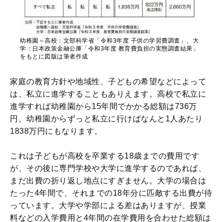
幼稚園～高校：文部科学省「令和3年度 子供の学習費調査」、大
学：日本政策金融公庫「令和3年度 教育費負担の実態調査結果」
をもとに図版は筆者作成
家庭の教育方針や地域性、子どもの希望などによって
は、私立に進学することもありえます。高校で私立に
進学すれば幼稚園から15年間でかかる総額は736万
円、幼稚園からずっと私立に行けばなんと1人あたり
1838万円にもなります。
これは子どもが高校を卒業する18歳までの費用です
が、その後に専門学校や大学に進学するのであれば、
まだ出費の折り返し地点にすぎません。大学の場合は
たった4年間で、それまでの18年分に匹敵する出費が待
っています。大学や学部による差はありますが、授業
料などの入学費用と4年間の在学費用を合わせた総額は