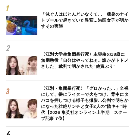
「泳ぐ人はほとんどいなくて…」猛暑のナイ
トプールで起きていた異変…港区女子が明か
すその実態
〈江別大学生集団暴行死〉主犯格の18歳に
無期懲役「自分はやってねぇ。誰かがトドメ
さした」裁判で明かされた“他責ぶり”
〈江別・集団暴行死〉「グロかった…」全裸
にして、髪にライターで火をつけ、背中にタ
バコを押しつける様子も撮影…公判で明らか
になった壮絶リンチと女子2人の“陰キャ”時
代【2026 集英社オンライン上半期 スクー
プ記事 7位】