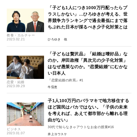
「子ども1人につき1000万円配ったらプ
ラスしかない」…ひろゆきが考える、世
界競争力ランキングで過去最低にまで落
ちぶれた日本が採るべき少子化対策とは
教養・カルチャー
2023.02.21
ひろゆき
「子どもは贅沢品」「結婚は嗜好品」な
のか。岸田政権「異次元の少子化対策」
はなぜ愚策なのか。“恋愛結婚”にむかな
い日本人
『恋愛結婚の終焉』#1
恋愛・結婚
2023.09.29
牛窪恵
子1人100万円のバラマキで地方移住する
ほど国民はバカではない。「子供の未来
を考えれば、あえて都市部から離れる理
由がない」
30代で知らなきゃアウトなお金の授業#16
ビジネス
2023.01.07
井上ヨウスケ