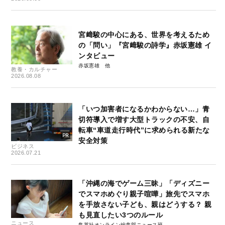
宮﨑駿の中心にある、世界を考えるため
の「問い」『宮﨑駿の詩学』赤坂憲雄 イ
ンタビュー
赤坂憲雄
教養・カルチャー
2026.08.08
「いつ加害者になるかわからない…」青
切符導入で増す大型トラックの不安、自
転車“車道走行時代”に求められる新たな
安全対策
ビジネス
2026.07.21
「沖縄の海でゲーム三昧」「ディズニー
でスマホめぐり親子喧嘩」旅先でスマホ
を手放さない子ども、親はどうする？ 親
も見直したい3つのルール
ニュース
集英社オンライン編集部ニュース班