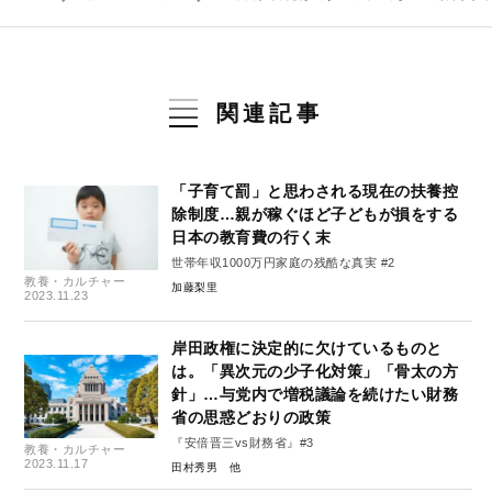
関連記事
「子育て罰」と思わされる現在の扶養控
除制度…親が稼ぐほど子どもが損をする
日本の教育費の行く末
世帯年収1000万円家庭の残酷な真実 #2
教養・カルチャー
加藤梨里
2023.11.23
岸田政権に決定的に欠けているものと
は。「異次元の少子化対策」「骨太の方
針」…与党内で増税議論を続けたい財務
省の思惑どおりの政策
『安倍晋三vs財務省』#3
教養・カルチャー
2023.11.17
田村秀男