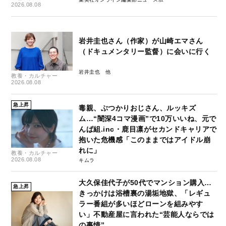
2026.08.08
岩井圭也さん（作家）が山崎エマさん
（ドキュメンタリー監督）に会いに行く
岩井圭也
教養・カルチャー
2026.08.08
急上昇
毒親、ぶつかりおじさん、ルッキズ
ム…“闇深4コマ漫画”で10万いいね、元で
んぱ組.inc・鹿目凛がセカンドキャリアで
抱いた危機感「このままではアイドル崩
れに」
教養・カルチャー
2026.08.08
キムラ
大久保佳代子が50代でマンション購入…
急上昇
きっかけは浴槽裏の湯垢地獄、「レギュ
ラー番組が多いほどローンを組みやす
い」不動産屋に言われた“芸能人ならでは
の事情”