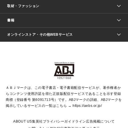
取材・ファッション
少年マンガ
週刊少年ジャンプ
書籍
ファッション・美容
青年マンガ
ジャンプSQ.
Seventeen
週刊ヤングジャンプ
オンラインストア・その他WEBサービス
文芸・文庫・総合
芸能・情報・スポーツ
少女マンガ
Vジャンプ
non-no Web
ヤングジャンプ定期購読デジタル
すばる
Myojo
オンラインストア
りぼん
学芸・ノンフィクション・新書
最強ジャンプ
女性マンガ
@BAILA
ヤンジャン＋
小説すばる
週プレNEWS
マーガレット
集英社OTOコンテンツ
集英社 学芸編集部
少年ジャンプ＋
その他WEBサービス
クッキー
ライトノベル・ノベライズ
MAQUIA ONLINE
となりのヤングジャンプ
集英社 文芸ステーション
週プレ グラジャパ！
別冊マーガレット
SHUEISHA MANGA-ART HERITAGE
集英社 ビジネス書
ゼブラック
ココハナ
SHUEISHA ADNAVI
SPUR.JP
集英社Webマガジン Cobalt
グランドジャンプ
web 集英社文庫
キッズ
web Sportiva
マンガMee
ジャンプキャラクターズストア
集英社新書
ジャンプルーキー！
月刊オフィスユー
ＡＢＪマークは、この電子書店・電子書籍配信サービスが、著作権者か
EDITOR'S LAB
LEE
集英社オレンジ文庫
ウルトラジャンプ
青春と読書
パラスポ＋！
らコンテンツ使用許諾を得た正規版配信サービスであることを示す登録
集英社みらい文庫
リマコミ＋
HAPPY PLUS STORE
集英社新書プラス
ジャンプTOON
商標（登録番号 第6091713号）です。ABJマークの詳細、ABJマークを
Marisol
シフォン文庫
アジア人物史
S-KIDS.LAND
マンガMeets
掲示しているサービスの一覧はこちら →
https://aebs.or.jp/
shueisha vox
よみタイ
S-MANGA
Web éclat
ダッシュエックス文庫
LEEマルシェ
kotoba
集英社ジャンプリミックス
ABOUT US
集英社プライバシーガイドライン
広告掲載について
T JAPAN:The New York Times Style Magazine
JUMP j BOOKS