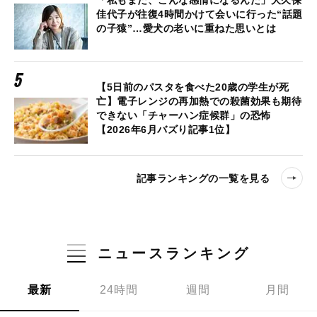
「私もまだ、こんな感情になるんだ」大久保
佳代子が往復4時間かけて会いに行った“話題
の子猿”…愛犬の老いに重ねた思いとは
【5日前のパスタを食べた20歳の学生が死
亡】電子レンジの再加熱での殺菌効果も期待
できない「チャーハン症候群」の恐怖
【2026年6月バズり記事1位】
記事ランキングの一覧を見る
ニュースランキング
最新
24時間
週間
月間