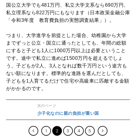
国公立大学でも481万円、私立大学文系なら690万円、
私立理系なら822万円にもなります（日本政策金融公庫
「令和3年度 教育費負担の実態調査結果」）。
つまり、大学進学を前提とした場合、幼稚園から大学
までずっと公立・国立に通ったとしても、年間の総額
にすると子ども1人に1000万円以上は必要ということ
です。途中で私立に進めば1500万円を超えるでしょ
う。子どもが2人、3人となれば数千万円という途方も
ない額になります。標準的な進路を選んだとしても、
子どもを1人育てるだけで住宅や高級車に匹敵する金額
がかかるのです。
次のページ
少子化なのに親の負担が重い国
1
2
3
4
5