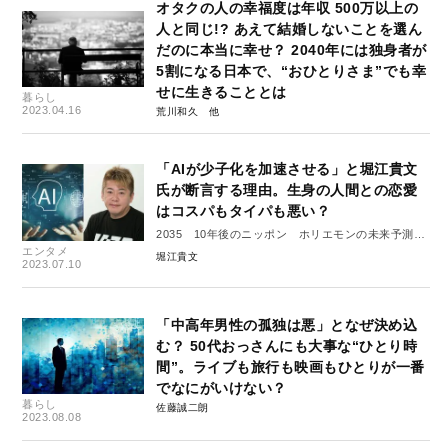
オタクの人の幸福度は年収 500万以上の
人と同じ!? あえて結婚しないことを選ん
だのに本当に幸せ？ 2040年には独身者が
5割になる日本で、“おひとりさま”でも幸
せに生きることとは
暮らし
2023.04.16
荒川和久
「AIが少子化を加速させる」と堀江貴文
氏が断言する理由。生身の人間との恋愛
はコスパもタイパも悪い？
2035 10年後のニッポン ホリエモンの未来予測大
エンタメ
全#１
堀江貴文
2023.07.10
「中高年男性の孤独は悪」となぜ決め込
む？ 50代おっさんにも大事な“ひとり時
間”。ライブも旅行も映画もひとりが一番
でなにがいけない？
暮らし
佐藤誠二朗
2023.08.08