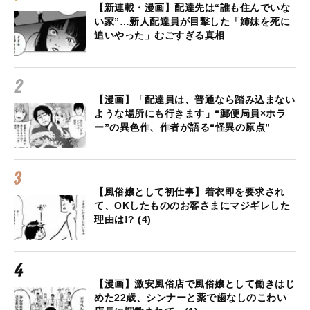
【新連載・漫画】配達先は“誰も住んでいな
い家”…新人配達員が目撃した「姉妹を死に
追いやった」むごすぎる真相
【漫画】「配達員は、普通なら踏み込まない
ような場所にも行きます」“郵便局員×ホラ
ー”の異色作、作者が語る“怪異の原点”
【風俗嬢として初仕事】着衣即を要求され
て、OKしたもののお客さまにマジギレした
理由は!? (4)
【漫画】激安風俗店で風俗嬢として働きはじ
めた22歳、シンナーと薬で歯なしのこわい