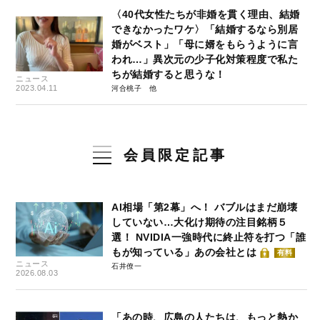
〈40代女性たちが非婚を貫く理由、結婚
できなかったワケ〉「結婚するなら別居
婚がベスト」「母に婿をもらうように言
われ…」異次元の少子化対策程度で私た
ちが結婚すると思うな！
ニュース
2023.04.11
河合桃子
会員限定記事
AI相場「第2幕」へ！ バブルはまだ崩壊
していない…大化け期待の注目銘柄５
選！ NVIDIA一強時代に終止符を打つ「誰
もが知っている」あの会社とは
有料
ニュース
石井僚一
2026.08.03
「あの時、広島の人たちは、もっと熱か