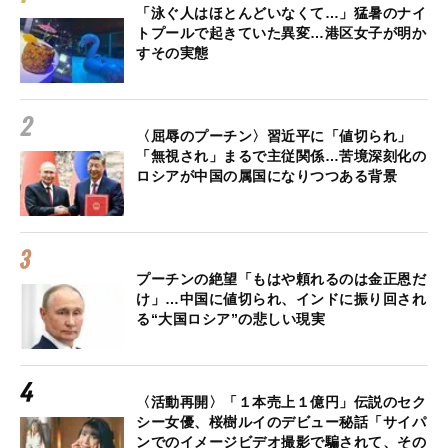
「泳ぐ人はほとんどいなくて…」猛暑のナイ
トプールで起きていた異変…港区女子が明か
すその実態
〈屈辱のプーチン〉習近平に「値切られ」
「無視され」まるで主従関係…苦境深刻化の
ロシアが中国の属国になりつつある背景
プーチンの絶望「もはや頼れるのは金正恩だ
け」…中国に値切られ、インドに振り回され
る“大国ロシア”の悲しい現実
〈活動再開〉「１本売上１億円」伝説のセク
シー女優、桜樹ルイのデビュー秘話「サイパ
ンでのイメージビデオ撮影で騙されて、その