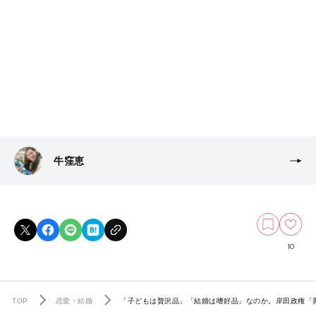
牛窪恵
10
TOP
恋愛・結婚
「子どもは贅沢品」「結婚は嗜好品」なのか。岸田政権「異