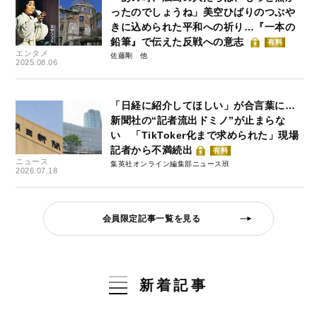
ったのでしょうね」美空ひばりのつぶや
きに込められた平和への祈り…『一本の
鉛筆』で伝えた反戦への意志
有料
エンタメ
佐藤剛
2025.08.06
「日経に紹介してほしい」が合言葉に…
新聞社の“記者流出ドミノ”が止まらな
い 「TikToker化まで求められた」現場
記者から不満続出
有料
ニュース
集英社オンライン編集部ニュース班
2026.07.18
会員限定記事一覧を見る
新着記事