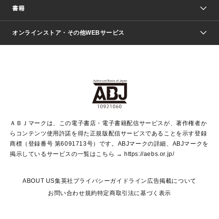
週刊少年ジャンプ
書籍
ファッション・美容
青年マンガ
ジャンプSQ.
Seventeen
週刊ヤングジャンプ
オンラインストア・その他WEBサービス
文芸・文庫・総合
芸能・情報・スポーツ
少女マンガ
Vジャンプ
non-no Web
ヤングジャンプ定期購読デジタル
すばる
Myojo
オンラインストア
りぼん
学芸・ノンフィクション・新書
最強ジャンプ
女性マンガ
@BAILA
ヤンジャン＋
小説すばる
週プレNEWS
マーガレット
集英社OTOコンテンツ
集英社 学芸編集部
少年ジャンプ＋
その他WEBサービス
クッキー
ライトノベル・ノベライズ
MAQUIA ONLINE
となりのヤングジャンプ
集英社 文芸ステーション
週プレ グラジャパ！
別冊マーガレット
SHUEISHA MANGA-ART HERITAGE
集英社 ビジネス書
ゼブラック
ココハナ
SHUEISHA ADNAVI
SPUR.JP
集英社Webマガジン Cobalt
グランドジャンプ
web 集英社文庫
キッズ
web Sportiva
マンガMee
ジャンプキャラクターズストア
集英社新書
ジャンプルーキー！
月刊オフィスユー
ＡＢＪマークは、この電子書店・電子書籍配信サービスが、著作権者か
EDITOR'S LAB
LEE
集英社オレンジ文庫
ウルトラジャンプ
青春と読書
パラスポ＋！
らコンテンツ使用許諾を得た正規版配信サービスであることを示す登録
集英社みらい文庫
リマコミ＋
HAPPY PLUS STORE
集英社新書プラス
ジャンプTOON
商標（登録番号 第6091713号）です。ABJマークの詳細、ABJマークを
Marisol
シフォン文庫
アジア人物史
S-KIDS.LAND
マンガMeets
掲示しているサービスの一覧はこちら →
https://aebs.or.jp/
shueisha vox
よみタイ
S-MANGA
Web éclat
ダッシュエックス文庫
LEEマルシェ
kotoba
集英社ジャンプリミックス
ABOUT US
集英社プライバシーガイドライン
広告掲載について
T JAPAN:The New York Times Style Magazine
JUMP j BOOKS
お問い合わせ
規約
特定商取引法に基づく表示
SHOP Marisol
e!集英社
集英社コミック文庫
集英社女性誌ポータル
éclat premium
imidas