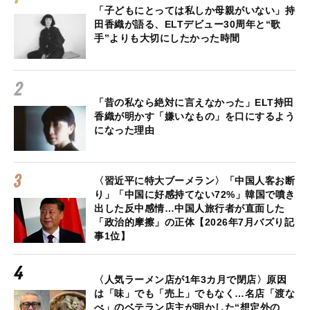
「子どもにとっては私しか母親がいない」持
田香織が語る、ELTデビュー30周年と“歌
手”よりも大切にしたかった時間
「昔の私なら絶対に言えなかった」ELT持田
香織が明かす「嫌いなもの」を口にするよう
になった理由
〈習近平に特大ブーメラン〉「中国人客お断
り」「中国に好感持てない72%」韓国で噴き
出した反中感情…中国人旅行者が直面した
「政治的摩擦」の正体【2026年7月バズり記
事1位】
〈人気ラーメン店が1年3カ月で閉店〉原因
は「味」でも「売上」でもなく…名店「渡な
べ」のベテラン店主が明かした“想定外の