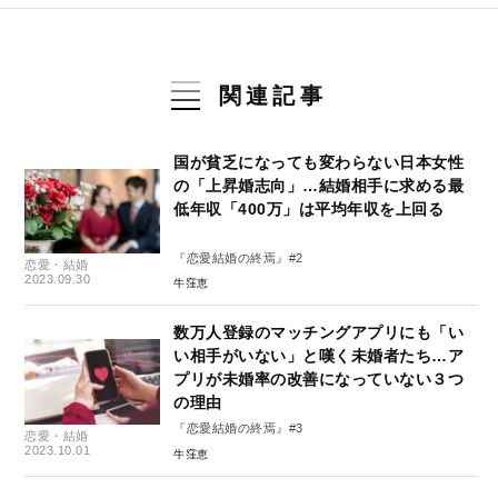
関連記事
国が貧乏になっても変わらない日本女性
の「上昇婚志向」…結婚相手に求める最
低年収「400万」は平均年収を上回る
『恋愛結婚の終焉』#2
恋愛・結婚
2023.09.30
牛窪恵
数万人登録のマッチングアプリにも「い
い相手がいない」と嘆く未婚者たち…ア
プリが未婚率の改善になっていない３つ
の理由
『恋愛結婚の終焉』#3
恋愛・結婚
2023.10.01
牛窪恵