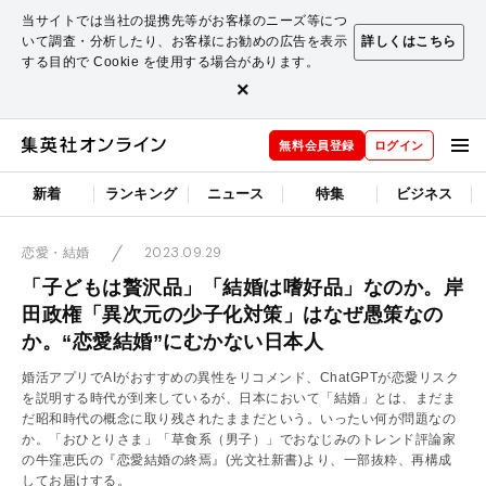
当サイトでは当社の提携先等がお客様のニーズ等につ
いて調査・分析したり、お客様にお勧めの広告を表示
詳しくはこちら
する目的で Cookie を使用する場合があります。
×
無料会員登録
ログイン
新着
ランキング
ニュース
特集
ビジネス
2023.09.29
恋愛・結婚
「子どもは贅沢品」「結婚は嗜好品」なのか。岸
田政権「異次元の少子化対策」はなぜ愚策なの
か。“恋愛結婚”にむかない日本人
婚活アプリでAIがおすすめの異性をリコメンド、ChatGPTが恋愛リスク
を説明する時代が到来しているが、日本において「結婚」とは、まだま
だ昭和時代の概念に取り残されたままだという。いったい何が問題なの
か。「おひとりさま」「草食系（男子）」でおなじみのトレンド評論家
の牛窪恵氏の『恋愛結婚の終焉』(光文社新書)より、一部抜粋、再構成
してお届けする。