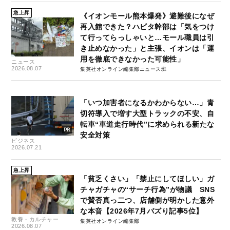
急上昇
《イオンモール熊本爆発》避難後になぜ
再入館できた？ハビタ幹部は「気をつけ
て行ってらっしゃいと…モール職員は引
き止めなかった」と主張、イオンは「運
用を徹底できなかった可能性」
ニュース
2026.08.07
集英社オンライン編集部ニュース班
「いつ加害者になるかわからない…」青
切符導入で増す大型トラックの不安、自
転車“車道走行時代”に求められる新たな
安全対策
ビジネス
2026.07.21
急上昇
「貧乏くさい」「禁止にしてほしい」ガ
チャガチャの“サーチ行為”が物議 SNS
で賛否真っ二つ、店舗側が明かした意外
な本音【2026年7月バズり記事5位】
教養・カルチャー
集英社オンライン編集部
2026.08.07