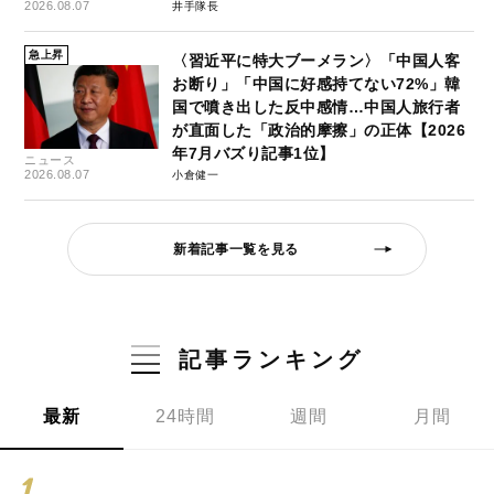
2026.08.07
井手隊長
急上昇
〈習近平に特大ブーメラン〉「中国人客
お断り」「中国に好感持てない72%」韓
国で噴き出した反中感情…中国人旅行者
が直面した「政治的摩擦」の正体【2026
年7月バズり記事1位】
ニュース
2026.08.07
小倉健一
新着記事一覧を見る
記事ランキング
最新
24時間
週間
月間