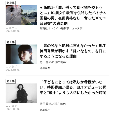
急上昇
≪飯能≫「腹が減って食べ物を盗もう
と…」91歳女性殺害を供述したベトナム
国籍の男、在留資格なし…奪った車で“3
台追突”の逃走劇
ニュース
集英社オンライン編集部ニュース班
2026.08.07
急上昇
「昔の私なら絶対に言えなかった」ELT
持田香織が明かす「嫌いなもの」を口に
するようになった理由
持田香織の現在地#2
エンタメ
黒島暁生
2026.08.07
急上昇
「子どもにとっては私しか母親がいな
い」持田香織が語る、ELTデビュー30周
年と“歌手”よりも大切にしたかった時間
持田香織の現在地#1
エンタメ
2026.08.07
黒島暁生