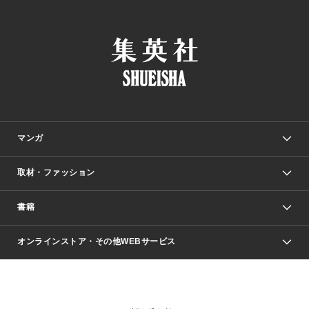
マンガ
取材・ファッション
少年マンガ
週刊少年ジャンプ
書籍
ファッション・美容
青年マンガ
ジャンプSQ.
Seventeen
週刊ヤングジャンプ
オンラインストア・その他WEBサービス
文芸・文庫・総合
芸能・情報・スポーツ
少女マンガ
Vジャンプ
non-no Web
ヤングジャンプ定期購読デジタル
すばる
Myojo
オンラインストア
りぼん
学芸・ノンフィクション・新書
最強ジャンプ
女性マンガ
@BAILA
ヤンジャン＋
小説すばる
週プレNEWS
マーガレット
集英社OTOコンテンツ