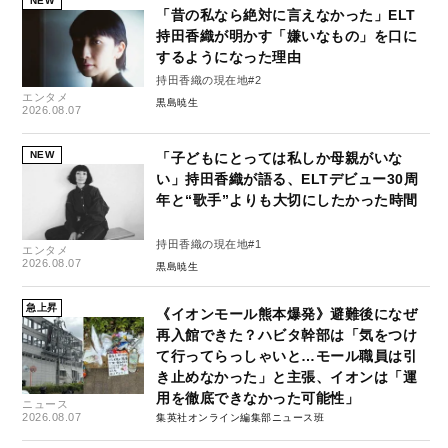
NEW
「昔の私なら絶対に言えなかった」ELT
持田香織が明かす「嫌いなもの」を口に
するようになった理由
持田香織の現在地#2
エンタメ
黒島暁生
2026.08.07
NEW
「子どもにとっては私しか母親がいな
い」持田香織が語る、ELTデビュー30周
年と“歌手”よりも大切にしたかった時間
持田香織の現在地#1
エンタメ
2026.08.07
黒島暁生
急上昇
《イオンモール熊本爆発》避難後になぜ
再入館できた？ハビタ幹部は「気をつけ
て行ってらっしゃいと…モール職員は引
き止めなかった」と主張、イオンは「運
用を徹底できなかった可能性」
ニュース
2026.08.07
集英社オンライン編集部ニュース班