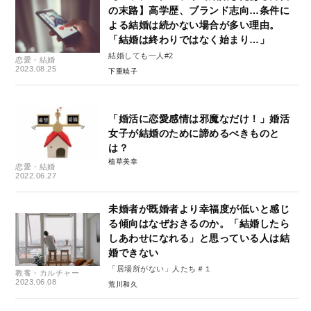
の末路】高学歴、ブランド志向…条件に
よる結婚は続かない場合が多い理由。
「結婚は終わりではなく始まり…」
結婚しても一人#2
恋愛・結婚
2023.08.25
下重暁子
「婚活に恋愛感情は邪魔なだけ！」婚活
女子が結婚のために諦めるべきものと
は？
植草美幸
恋愛・結婚
2022.06.27
未婚者が既婚者より幸福度が低いと感じ
る傾向はなぜおきるのか。「結婚したら
しあわせになれる」と思っている人は結
婚できない
「居場所がない」人たち＃１
教養・カルチャー
2023.06.08
荒川和久