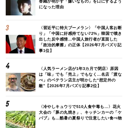
香織が明かす「嫌いなもの」を口にするよう
になった理由
〈習近平に特大ブーメラン〉「中国人客お断
り」「中国に好感持てない72%」韓国で噴き
出した反中感情…中国人旅行者が直面した
「政治的摩擦」の正体【2026年7月バズり記
事1位】
〈人気ラーメン店が1年3カ月で閉店〉原因
は「味」でも「売上」でもなく…名店「渡な
べ」のベテラン店主が明かした“想定外の
敵”【2026年7月バズり記事2位】
〈冷やしキュウリで510人食中毒も…〉花火
大会の「豚の丸焼き」、キッチンカーの「ケ
バブ」も…酷暑の夏祭りで注意したい食べ物