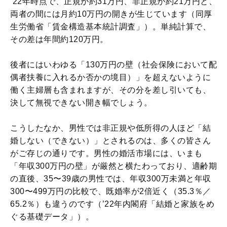
’22年時点で、正規が約31万円、非正規が約21万円と、
両者の間には月約10万円の開きが生じています（同厚
生労働省「賃金構造基本統計調査」）。単純計算で、
その差は年間約120万円。
後者にはいわゆる「130万円の壁（社会保険において配
偶者扶養に入れるか否かの境目）」を超えないように
働く主婦層も含まれますが、その分を差し引いても、
決して無視できない開き幅でしょう。
こうしたなか、男性では非正規や低所得の人ほど「結
婚しない（できない）」とされるのは、多くの皆さん
がご存じの通りです。男性の婚活市場には、いまも
「年収300万円の壁」が厳然と横たわっており、適齢期
の直後、35〜39歳の男性では、年収300万未満と年収
300〜499万円の比較で、既婚率が2倍近く（35.3％／
65.2％）も違うのです（’22年内閣府「結婚と家族をめ
ぐる基礎データ」）。