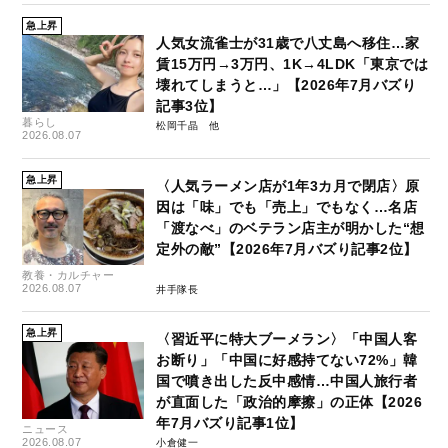
急上昇
人気女流雀士が31歳で八丈島へ移住…家
賃15万円→3万円、1K→4LDK「東京では
壊れてしまうと…」【2026年7月バズり
記事3位】
暮らし
松岡千晶
2026.08.07
急上昇
〈人気ラーメン店が1年3カ月で閉店〉原
因は「味」でも「売上」でもなく…名店
「渡なべ」のベテラン店主が明かした“想
定外の敵”【2026年7月バズり記事2位】
教養・カルチャー
2026.08.07
井手隊長
急上昇
〈習近平に特大ブーメラン〉「中国人客
お断り」「中国に好感持てない72%」韓
国で噴き出した反中感情…中国人旅行者
が直面した「政治的摩擦」の正体【2026
年7月バズり記事1位】
ニュース
2026.08.07
小倉健一