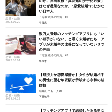
のか。岸田政権「異次元の少子化対策」
はなぜ愚策なのか。“恋愛結婚”にむかな
い日本人
『恋愛結婚の終焉』#1
恋愛・結婚
2023.09.29
牛窪恵
数万人登録のマッチングアプリにも「い
い相手がいない」と嘆く未婚者たち…ア
プリが未婚率の改善になっていない３つ
の理由
『恋愛結婚の終焉』#3
恋愛・結婚
2023.10.01
牛窪恵
【経済力か恋愛感情か】女性が結婚相手
の男性に望む年収額が示唆する令和の結
婚観
結婚しても一人#1
恋愛・結婚
下重暁子
2023.08.23
【マッチングアプリで結婚したある男女