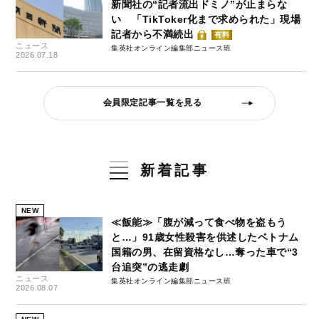
新聞社の“記者流出ドミノ”が止まらな
い 「TikToker化まで求められた」現場
記者から不満続出
有料
ニュース
集英社オンライン編集部ニュース班
2026.07.18
会員限定記事一覧を見る
新着記事
NEW
≪飯能≫「腹が減って食べ物を盗もう
と…」91歳女性殺害を供述したベトナム
国籍の男、在留資格なし…奪った車で“3
台追突”の逃走劇
ニュース
集英社オンライン編集部ニュース班
2026.08.07