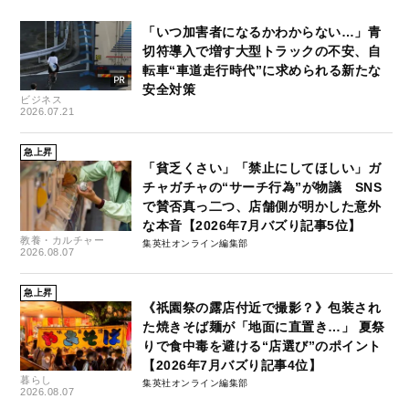
「いつ加害者になるかわからない…」青
切符導入で増す大型トラックの不安、自
転車“車道走行時代”に求められる新たな
安全対策
ビジネス
2026.07.21
急上昇
「貧乏くさい」「禁止にしてほしい」ガ
チャガチャの“サーチ行為”が物議 SNS
で賛否真っ二つ、店舗側が明かした意外
な本音【2026年7月バズり記事5位】
教養・カルチャー
集英社オンライン編集部
2026.08.07
急上昇
《祇園祭の露店付近で撮影？》包装され
た焼きそば麺が「地面に直置き…」 夏祭
りで食中毒を避ける“店選び”のポイント
【2026年7月バズり記事4位】
暮らし
集英社オンライン編集部
2026.08.07