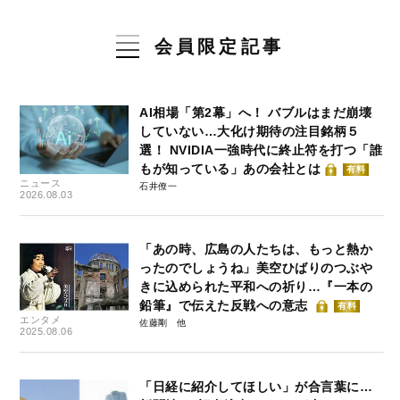
会員限定記事
AI相場「第2幕」へ！ バブルはまだ崩壊
していない…大化け期待の注目銘柄５
選！ NVIDIA一強時代に終止符を打つ「誰
もが知っている」あの会社とは
有料
ニュース
石井僚一
2026.08.03
「あの時、広島の人たちは、もっと熱か
ったのでしょうね」美空ひばりのつぶや
きに込められた平和への祈り…『一本の
鉛筆』で伝えた反戦への意志
有料
エンタメ
佐藤剛
2025.08.06
「日経に紹介してほしい」が合言葉に…