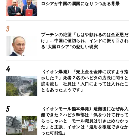
ロシアが中国の属国になりつつある背景
プーチンの絶望「もはや頼れるのは金正恩だ
け」…中国に値切られ、インドに振り回され
る“大国ロシア”の悲しい現実
《イオン爆発》「売上金を金庫に戻すよう指
示した？」死者２名のハビタの店長に問うと
涙を流し…社員は「入口によっては入れたこ
ともあったようです」
《イオンモール熊本爆発》避難後になぜ再入
館できた？ハビタ幹部は「気をつけて行って
らっしゃいと…モール職員は引き止めなかっ
た」と主張、イオンは「運用を徹底できなか
った可能性」