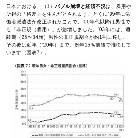
日本における、（1）
バブル崩壊と経済不況
は、雇用や
所得の「格差」を生んだとされます。とくに’99年に労
働者派遣法が改正されたことで、’00年代以降は男性で
も「非正規（雇用）」が急増しました。’03年には、適
齢期（25〜34歳）男性の非正規割合が約1割に達し、
その後は近年（’20年）まで、例年15％前後で推移して
います（図表7）。