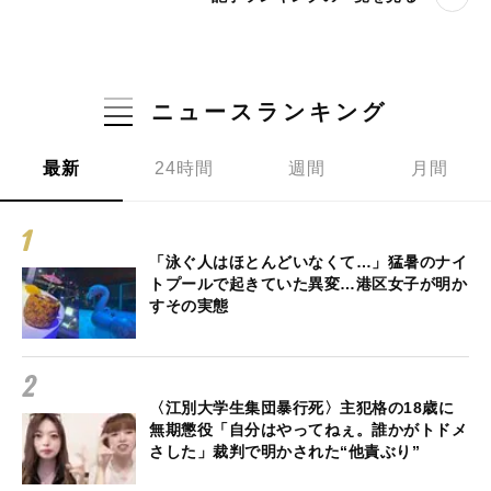
ニュースランキング
最新
24時間
週間
月間
「泳ぐ人はほとんどいなくて…」猛暑のナイ
トプールで起きていた異変…港区女子が明か
すその実態
〈江別大学生集団暴行死〉主犯格の18歳に
無期懲役「自分はやってねぇ。誰かがトドメ
さした」裁判で明かされた“他責ぶり”