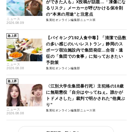
ができた人も」X投稿が話題…「凍傷にな
るリスク」メーカーが呼びかける保冷剤
の“本来の用途”と注意点
ニュース
集英社オンライン編集部ニュース班
2026.08.09
急上昇
【バイキング192人食中毒】「清潔で品数
の多い感じのいいレストラン」静岡のス
ポーツ宿泊施設内で集団発症…合宿・遠
征の「集団での食事」に知っておきたい
予防策
ニュース
2026.08.08
集英社オンライン編集部
急上昇
〈江別大学生集団暴行死〉主犯格の18歳
に無期懲役「自分はやってねぇ。誰かが
トドメさした」裁判で明かされた“他責ぶ
り”
ニュース
集英社オンライン編集部ニュース班
2026.08.08