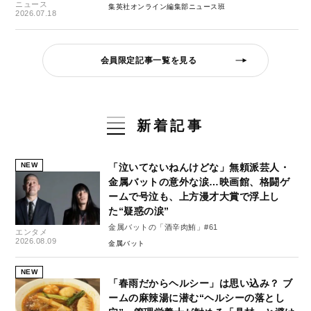
ニュース
集英社オンライン編集部ニュース班
2026.07.18
会員限定記事一覧を見る
新着記事
NEW
「泣いてないねんけどな」無頼派芸人・
金属バットの意外な涙…映画館、格闘ゲ
ームで号泣も、上方漫才大賞で浮上し
た“疑惑の涙”
金属バットの「酒辛肉鮪」#61
エンタメ
2026.08.09
金属バット
NEW
「春雨だからヘルシー」は思い込み？ ブ
ームの麻辣湯に潜む“ヘルシーの落とし