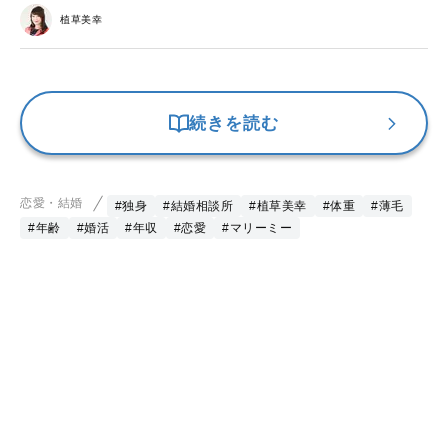
植草美幸
続きを読む
恋愛・結婚
#独身
#結婚相談所
#植草美幸
#体重
#薄毛
#年齢
#婚活
#年収
#恋愛
#マリーミー