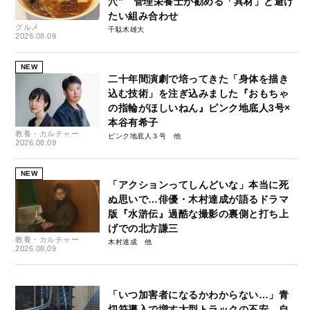
穴” 管理栄養士が勧める「具材」と避け
たい組み合わせ
グルメ
千駄木雄大
2026.08.09
NEW
二十年間演劇で培ってきた「身体を描き
込む技術」を注ぎ込みました『おもちゃ
の指輪がほしいねん』ピンク地底人3号×
本谷有希子
教養・カルチャー
ピンク地底人３号
2026.08.09
NEW
「アクションってしんどいな」本当に死
ぬ思いで…俳優・木村達成が語るドラマ
版『水滸伝』過酷な撮影の裏側と打ち上
げでの北方謙三
教養・カルチャー
木村達成
2026.08.09
「いつ加害者になるかわからない…」青
切符導入で増す大型トラックの不安、自