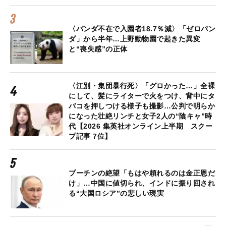
〈パンダ不在で入園者18.7％減〉「ゼロパン
ダ」から半年…上野動物園で起きた異変
と“喪失感”の正体
〈江別・集団暴行死〉「グロかった…」全裸
にして、髪にライターで火をつけ、背中にタ
バコを押しつける様子も撮影…公判で明らか
になった壮絶リンチと女子2人の“陰キャ”時
代【2026 集英社オンライン上半期 スクー
プ記事 7位】
プーチンの絶望「もはや頼れるのは金正恩だ
け」…中国に値切られ、インドに振り回され
る“大国ロシア”の悲しい現実