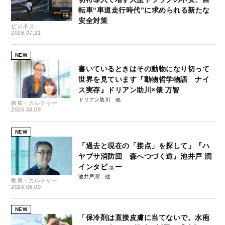
転車“車道走行時代”に求められる新たな
安全対策
ビジネス
2026.07.21
NEW
書いているときはその動物になり切って
世界を見ています『動物哲学物語 ナイ
ス実存』ドリアン助川×俵 万智
ドリアン助川
教養・カルチャー
2026.08.09
NEW
「過去と現在の「接点」を探して」『ハ
ヤブサ消防団 森へつづく道』池井戸 潤
インタビュー
池井戸潤
教養・カルチャー
2026.08.09
NEW
「保冷剤は直接皮膚に当てないで。水疱