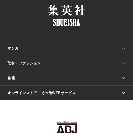
マンガ
取材・ファッション
少年マンガ
週刊少年ジャンプ
書籍
ファッション・美容
青年マンガ
ジャンプSQ.
Seventeen
週刊ヤングジャンプ
オンラインストア・その他WEBサービス
文芸・文庫・総合
芸能・情報・スポーツ
少女マンガ
Vジャンプ
non-no Web
ヤングジャンプ定期購読デジタル
すばる
Myojo
オンラインストア
りぼん
学芸・ノンフィクション・新書
最強ジャンプ
女性マンガ
@BAILA
ヤンジャン＋
小説すばる
週プレNEWS
マーガレット
集英社OTOコンテンツ
集英社 学芸編集部
少年ジャンプ＋
その他WEBサービス
クッキー
ライトノベル・ノベライズ
MAQUIA ONLINE
となりのヤングジャンプ
集英社 文芸ステーション
週プレ グラジャパ！
別冊マーガレット
SHUEISHA MANGA-ART HERITAGE