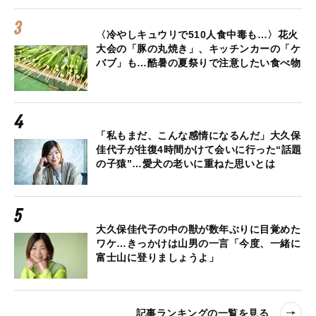
〈冷やしキュウリで510人食中毒も…〉花火
大会の「豚の丸焼き」、キッチンカーの「ケ
バブ」も…酷暑の夏祭りで注意したい食べ物
「私もまだ、こんな感情になるんだ」大久保
佳代子が往復4時間かけて会いに行った“話題
の子猿”…愛犬の老いに重ねた思いとは
大久保佳代子の中の獣が数年ぶりに目覚めた
ワケ…きっかけは山男の一言「今度、一緒に
富士山に登りましょうよ」
記事ランキングの一覧を見る