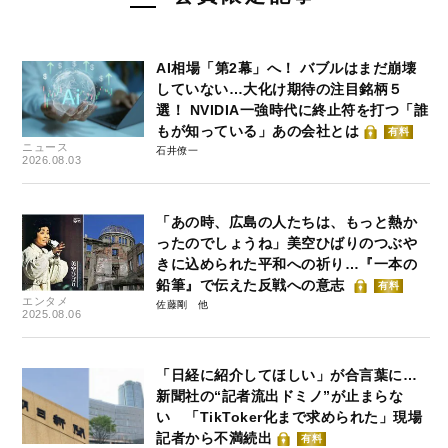
AI相場「第2幕」へ！ バブルはまだ崩壊
していない…大化け期待の注目銘柄５
選！ NVIDIA一強時代に終止符を打つ「誰
もが知っている」あの会社とは
有料
ニュース
石井僚一
2026.08.03
「あの時、広島の人たちは、もっと熱か
ったのでしょうね」美空ひばりのつぶや
きに込められた平和への祈り…『一本の
鉛筆』で伝えた反戦への意志
有料
エンタメ
佐藤剛
2025.08.06
「日経に紹介してほしい」が合言葉に…
新聞社の“記者流出ドミノ”が止まらな
い 「TikToker化まで求められた」現場
記者から不満続出
有料