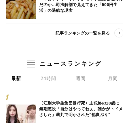
だのか…司法解剖で見えてきた「500円生
活」の過酷な現実
記事ランキングの一覧を見る
ニュースランキング
最新
24時間
週間
月間
〈江別大学生集団暴行死〉主犯格の18歳に
無期懲役「自分はやってねぇ。誰かがトドメ
さした」裁判で明かされた“他責ぶり”