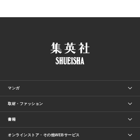
マンガ
取材・ファッション
少年マンガ
週刊少年ジャンプ
書籍
ファッション・美容
青年マンガ
ジャンプSQ.
Seventeen
週刊ヤングジャンプ
オンラインストア・その他WEBサービス
文芸・文庫・総合
芸能・情報・スポーツ
少女マンガ