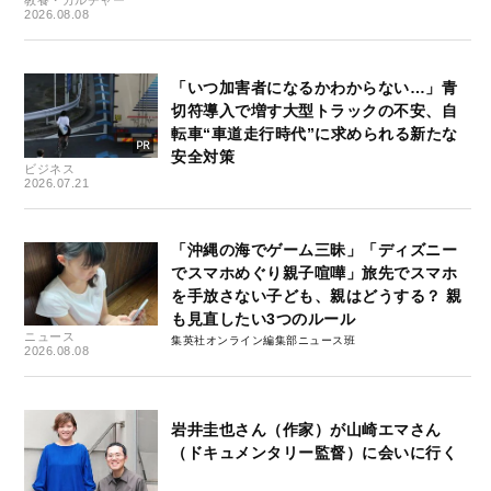
教養・カルチャー
2026.08.08
「いつ加害者になるかわからない…」青
切符導入で増す大型トラックの不安、自
転車“車道走行時代”に求められる新たな
安全対策
ビジネス
2026.07.21
「沖縄の海でゲーム三昧」「ディズニー
でスマホめぐり親子喧嘩」旅先でスマホ
を手放さない子ども、親はどうする？ 親
も見直したい3つのルール
ニュース
集英社オンライン編集部ニュース班
2026.08.08
岩井圭也さん（作家）が山崎エマさん
（ドキュメンタリー監督）に会いに行く