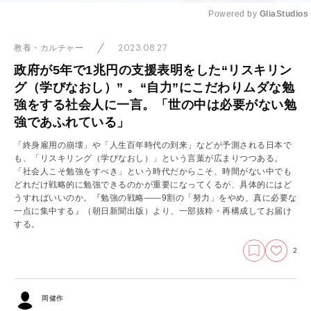
Powered by 
GliaStudios
Mute
2023.08.27
教養・カルチャー
政府が5年で1兆円の支援表明をした“リスキリン
グ（学びなおし）” 。“自力”にこだわりムダな勉
強をする社会人に一言。「世の中は必要がない勉
強であふれている」
「終身雇用の崩壊」や「人生百年時代の到来」などが予測される日本で
も、「リスキリング（学びなおし）」という言葉が広まりつつある。
「社会人こそ勉強をすべき」という時代だからこそ、時間がない中でも
どれだけ戦略的に勉強できるのかが重要になってくるが、具体的にはど
うすればいいのか。『勉強の戦略――9割の「努力」をやめ、真に必要な
一点に集中する』（朝日新聞出版）より、一部抜粋・再構成してお届け
する。
2
岡健作