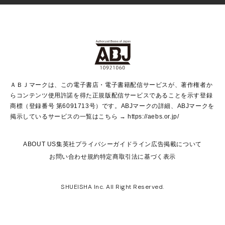
Vジャンプ
non-no Web
ヤングジャンプ定期購読デジタル
すばる
Myojo
オンラインストア
りぼん
学芸・ノンフィクション・新書
最強ジャンプ
女性マンガ
@BAILA
ヤンジャン＋
小説すばる
週プレNEWS
マーガレット
集英社OTOコンテンツ
集英社 学芸編集部
少年ジャンプ＋
その他WEBサービス
クッキー
ライトノベル・ノベライズ
MAQUIA ONLINE
となりのヤングジャンプ
集英社 文芸ステーション
週プレ グラジャパ！
別冊マーガレット
SHUEISHA MANGA-ART HERITAGE
集英社 ビジネス書
ゼブラック
ココハナ
SHUEISHA ADNAVI
SPUR.JP
集英社Webマガジン Cobalt
グランドジャンプ
web 集英社文庫
キッズ
web Sportiva
マンガMee
ジャンプキャラクターズストア
集英社新書
ジャンプルーキー！
月刊オフィスユー
ＡＢＪマークは、この電子書店・電子書籍配信サービスが、著作権者か
EDITOR'S LAB
LEE
集英社オレンジ文庫
ウルトラジャンプ
青春と読書
パラスポ＋！
らコンテンツ使用許諾を得た正規版配信サービスであることを示す登録
集英社みらい文庫
リマコミ＋
HAPPY PLUS STORE
集英社新書プラス
ジャンプTOON
商標（登録番号 第6091713号）です。ABJマークの詳細、ABJマークを
Marisol
シフォン文庫
アジア人物史
S-KIDS.LAND
マンガMeets
掲示しているサービスの一覧はこちら →
https://aebs.or.jp/
shueisha vox
よみタイ
S-MANGA
Web éclat
ダッシュエックス文庫
LEEマルシェ
kotoba
集英社ジャンプリミックス
ABOUT US
集英社プライバシーガイドライン
広告掲載について
T JAPAN:The New York Times Style Magazine
JUMP j BOOKS
お問い合わせ
規約
特定商取引法に基づく表示
SHOP Marisol
e!集英社
集英社コミック文庫
集英社女性誌ポータル
éclat premium
imidas
MEN'S NON-NO WEB
SHUEISHA Inc. All Right Reserved.
mirabella
UOMO
mirabella homme