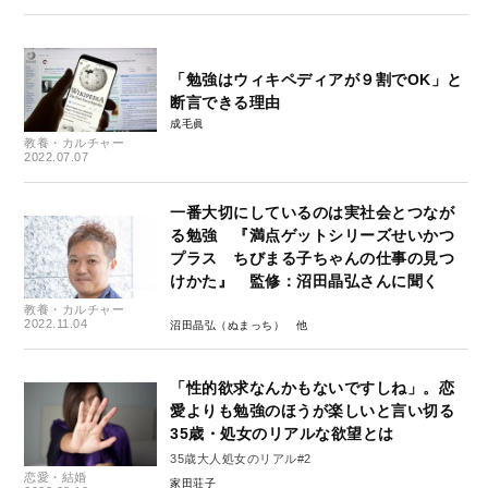
「勉強はウィキペディアが９割でOK」と
断言できる理由
成毛眞
教養・カルチャー
2022.07.07
一番大切にしているのは実社会とつなが
る勉強 『満点ゲットシリーズせいかつ
プラス ちびまる子ちゃんの仕事の見つ
けかた』 監修：沼田晶弘さんに聞く
教養・カルチャー
2022.11.04
沼田晶弘（ぬまっち）
「性的欲求なんかもないですしね」。恋
愛よりも勉強のほうが楽しいと言い切る
35歳・処女のリアルな欲望とは
35歳大人処女のリアル#2
恋愛・結婚
家田荘子