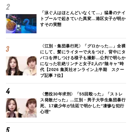
「泳ぐ人はほとんどいなくて…」猛暑のナイ
トプールで起きていた異変…港区女子が明か
すその実態
〈江別・集団暴行死〉「グロかった…」全裸
にして、髪にライターで火をつけ、背中にタ
バコを押しつける様子も撮影…公判で明らか
になった壮絶リンチと女子2人の“陰キャ”時
代【2026 集英社オンライン上半期 スクー
プ記事 7位】
〈懲役30年求刑〉「55回殴った」「ストレ
ス発散だった」…江別・男子大学生集団暴行
死、17歳少年が法廷で明かした“凄惨な犯行
心理”