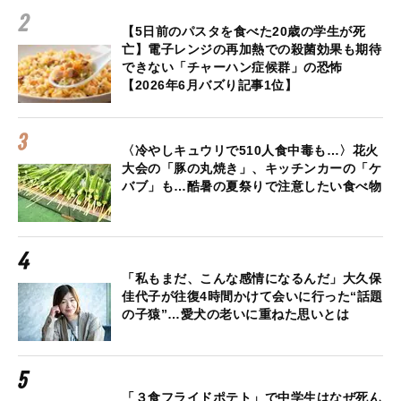
【5日前のパスタを食べた20歳の学生が死
亡】電子レンジの再加熱での殺菌効果も期待
できない「チャーハン症候群」の恐怖
【2026年6月バズり記事1位】
〈冷やしキュウリで510人食中毒も…〉花火
大会の「豚の丸焼き」、キッチンカーの「ケ
バブ」も…酷暑の夏祭りで注意したい食べ物
「私もまだ、こんな感情になるんだ」大久保
佳代子が往復4時間かけて会いに行った“話題
の子猿”…愛犬の老いに重ねた思いとは
「３食フライドポテト」で中学生はなぜ死ん