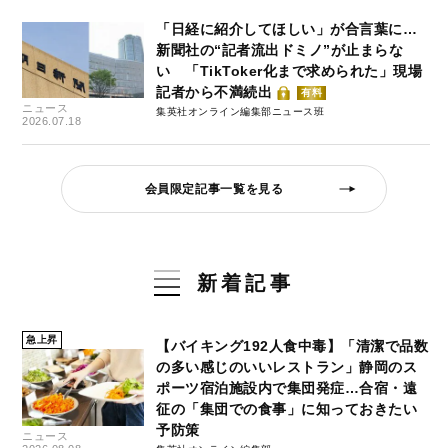
「日経に紹介してほしい」が合言葉に…
新聞社の“記者流出ドミノ”が止まらな
い 「TikToker化まで求められた」現場
記者から不満続出
有料
ニュース
集英社オンライン編集部ニュース班
2026.07.18
会員限定記事一覧を見る
新着記事
急上昇
【バイキング192人食中毒】「清潔で品数
の多い感じのいいレストラン」静岡のス
ポーツ宿泊施設内で集団発症…合宿・遠
征の「集団での食事」に知っておきたい
予防策
ニュース