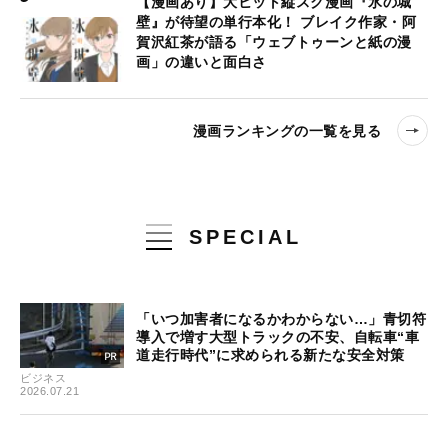
【漫画あり】大ヒット縦スク漫画『氷の城
壁』が待望の単行本化！ ブレイク作家・阿
賀沢紅茶が語る「ウェブトゥーンと紙の漫
画」の違いと面白さ
漫画ランキングの一覧を見る
SPECIAL
「いつ加害者になるかわからない…」青切符
導入で増す大型トラックの不安、自転車“車
道走行時代”に求められる新たな安全対策
ビジネス
2026.07.21