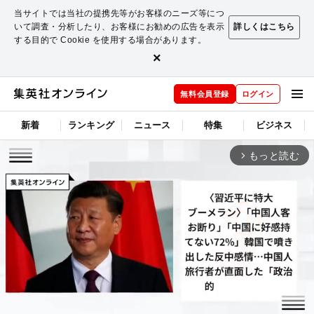
当サイトでは当社の提携先等がお客様のニーズ等につ
いて調査・分析したり、お客様にお勧めの広告を表示
詳しくはこちら
する目的で Cookie を使用する場合があります。
×
無料会員登録
ログイン
新着
ランキング
ニュース
特集
ビジネス
もっと読む
arrow_forward_ios