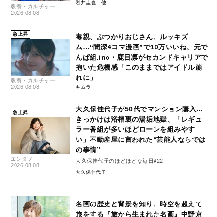
岩井圭也
教養・カルチャー
2026.08.08
急上昇
毒親、ぶつかりおじさん、ルッキズ
ム…“闇深4コマ漫画”で10万いいね、元で
んぱ組.inc・鹿目凛がセカンドキャリアで
抱いた危機感「このままではアイドル崩
れに」
教養・カルチャー
2026.08.08
キムラ
大久保佳代子が50代でマンション購入…
急上昇
きっかけは浴槽裏の湯垢地獄、「レギュ
ラー番組が多いほどローンを組みやす
い」不動産屋に言われた“芸能人ならでは
の事情”
エンタメ
大久保佳代子のほどほどな毎日#22
2026.08.08
大久保佳代子
名画の歴史と背景を知り、時空を超えて
旅をする『旅から生まれた名画』中野京