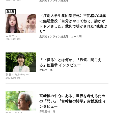
2026.08.08
集英社オンライン編集部
急上昇
〈江別大学生集団暴行死〉主犯格の18歳
に無期懲役「自分はやってねぇ。誰かが
トドメさした」裁判で明かされた“他責ぶ
り”
ニュース
集英社オンライン編集部ニュース班
2026.08.08
「〈保る〉とは何か」『汽笛、聞こえ
る』佐藤雫 インタビュー
佐藤雫
教養・カルチャー
2026.08.08
宮﨑駿の中心にある、世界を考えるため
の「問い」『宮﨑駿の詩学』赤坂憲雄 イ
ンタビュー
赤坂憲雄