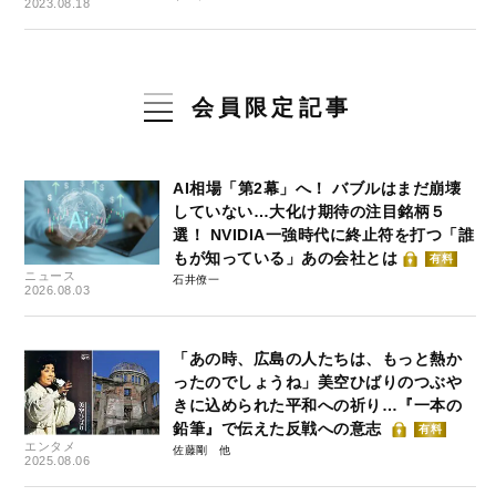
2023.08.18
会員限定記事
AI相場「第2幕」へ！ バブルはまだ崩壊
していない…大化け期待の注目銘柄５
選！ NVIDIA一強時代に終止符を打つ「誰
もが知っている」あの会社とは
有料
ニュース
石井僚一
2026.08.03
「あの時、広島の人たちは、もっと熱か
ったのでしょうね」美空ひばりのつぶや
きに込められた平和への祈り…『一本の
鉛筆』で伝えた反戦への意志
有料
エンタメ
佐藤剛
2025.08.06