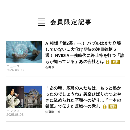
会員限定記事
AI相場「第2幕」へ！ バブルはまだ崩壊
していない…大化け期待の注目銘柄５
選！ NVIDIA一強時代に終止符を打つ「誰
もが知っている」あの会社とは
有料
ニュース
石井僚一
2026.08.03
「あの時、広島の人たちは、もっと熱か
ったのでしょうね」美空ひばりのつぶや
きに込められた平和への祈り…『一本の
鉛筆』で伝えた反戦への意志
有料
エンタメ
佐藤剛
2025.08.06