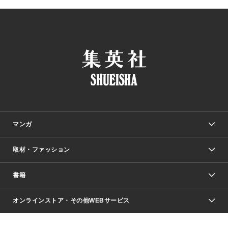
マンガ
取材・ファッション
少年マンガ
週刊少年ジャンプ
書籍
ファッション・美容
青年マンガ
ジャンプSQ.
Seventeen
週刊ヤングジャンプ
オンラインストア・その他WEBサービス
文芸・文庫・総合
芸能・情報・スポーツ
少女マンガ
Vジャンプ
non-no Web
ヤングジャンプ定期購読デジタル
すばる
Myojo
オンラインストア
りぼん