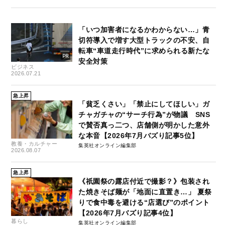
「いつ加害者になるかわからない…」青
切符導入で増す大型トラックの不安、自
転車“車道走行時代”に求められる新たな
安全対策
ビジネス
2026.07.21
急上昇
「貧乏くさい」「禁止にしてほしい」ガ
チャガチャの“サーチ行為”が物議 SNS
で賛否真っ二つ、店舗側が明かした意外
な本音【2026年7月バズり記事5位】
教養・カルチャー
集英社オンライン編集部
2026.08.07
急上昇
《祇園祭の露店付近で撮影？》包装され
た焼きそば麺が「地面に直置き…」 夏祭
りで食中毒を避ける“店選び”のポイント
【2026年7月バズり記事4位】
暮らし
集英社オンライン編集部