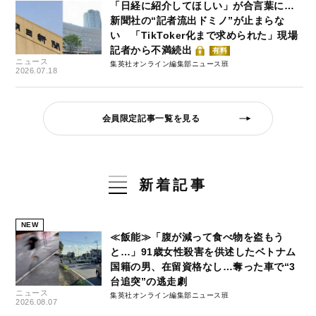
「日経に紹介してほしい」が合言葉に…
新聞社の“記者流出ドミノ”が止まらな
い 「TikToker化まで求められた」現場
記者から不満続出
有料
ニュース
集英社オンライン編集部ニュース班
2026.07.18
会員限定記事一覧を見る
新着記事
NEW
≪飯能≫「腹が減って食べ物を盗もう
と…」91歳女性殺害を供述したベトナム
国籍の男、在留資格なし…奪った車で“3
台追突”の逃走劇
ニュース
集英社オンライン編集部ニュース班
2026.08.07