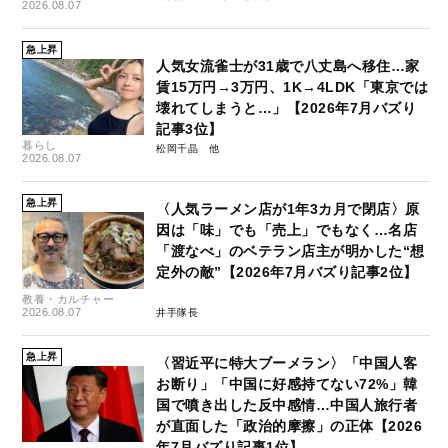
2026.08.07
急上昇
人気女流雀士が31歳で八丈島へ移住…家
賃15万円→3万円、1K→4LDK「東京では
壊れてしまうと…」【2026年7月バズり
記事3位】
暮らし
松岡千晶
2026.08.07
急上昇
〈人気ラーメン店が1年3カ月で閉店〉原
因は「味」でも「売上」でもなく…名店
「渡なべ」のベテラン店主が明かした“想
定外の敵”【2026年7月バズり記事2位】
教養・カルチャー
2026.08.07
井手隊長
急上昇
〈習近平に特大ブーメラン〉「中国人客
お断り」「中国に好感持てない72%」韓
国で噴き出した反中感情…中国人旅行者
が直面した「政治的摩擦」の正体【2026
年7月バズり記事1位】