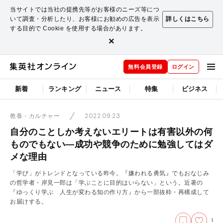
当サイトでは当社の提携先等がお客様のニーズ等につ
いて調査・分析したり、お客様にお勧めの広告を表示
詳しくはこちら
する目的で Cookie を使用する場合があります。
×
無料会員登録
ログイン
新着
ランキング
ニュース
特集
ビジネス
2022.09.23
教養・カルチャー
自分のことしか考えないエリートは有害以外の何
ものでもない―成功や競争のために勉強してはダ
メな理由
「学び」がトレンドとなっている昨今。『嫌われる勇気』でもおなじみ
の哲学者・岸見一郎は「学ぶことに目的はいらない」という。近著の
『ゆっくり学ぶ 人生が変わる知の作り方』から一部抜粋・再構成して
お届けする。
1