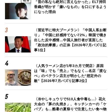
NEW
「昔の私なら絶対に言えなかった」ELT持田
香織が明かす「嫌いなもの」を口にするよう
になった理由
〈習近平に特大ブーメラン〉「中国人客お断
り」「中国に好感持てない72%」韓国で噴き
出した反中感情…中国人旅行者が直面した
「政治的摩擦」の正体【2026年7月バズり記
事1位】
〈人気ラーメン店が1年3カ月で閉店〉原因
は「味」でも「売上」でもなく…名店「渡な
べ」のベテラン店主が明かした“想定外の
敵”【2026年7月バズり記事2位】
〈冷やしキュウリで510人食中毒も…〉花火
大会の「豚の丸焼き」、キッチンカーの「ケ
バブ」も…酷暑の夏祭りで注意したい食べ物