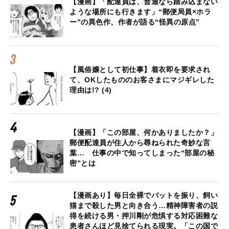
【漫画】「配達員は、普通なら踏み込まない
ような場所にも行きます」“郵便局員×ホラ
ー”の異色作、作者が語る“怪異の原点”
【風俗嬢として初仕事】着衣即を要求され
て、OKしたもののお客さまにマジギレした
理由は!? (4)
【漫画】「この部屋、何かありましたか？」
郵便配達員が住人から尋ねられた奇妙な言
葉… 仕事の中で知ってしまった“部屋の秘
密”とは
【漫画あり】毎日全裸でバットを振り、飼い
猫まで殺した男と向き合う…精神障害者の説
得を続ける男・押川剛が危惧する対応困難な
患者さんほど見捨てられる現実。「この国で