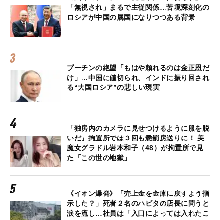
「無視され」まるで主従関係…苦境深刻化の
ロシアが中国の属国になりつつある背景
プーチンの絶望「もはや頼れるのは金正恩だ
け」…中国に値切られ、インドに振り回され
る“大国ロシア”の悲しい現実
「独房内のカメラに見せつけるように服を脱
いだ」拘置所では３回も懲罰房送りに！ 美
魔女グラドル岩本和子（48）が拘置所で見
た「この世の地獄」
《イオン爆発》「売上金を金庫に戻すよう指
示した？」死者２名のハビタの店長に問うと
涙を流し…社員は「入口によっては入れたこ