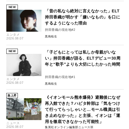
NEW
「昔の私なら絶対に言えなかった」ELT
持田香織が明かす「嫌いなもの」を口に
するようになった理由
持田香織の現在地#2
エンタメ
黒島暁生
2026.08.07
NEW
「子どもにとっては私しか母親がいな
い」持田香織が語る、ELTデビュー30周
年と“歌手”よりも大切にしたかった時間
持田香織の現在地#1
エンタメ
2026.08.07
黒島暁生
急上昇
《イオンモール熊本爆発》避難後になぜ
再入館できた？ハビタ幹部は「気をつけ
て行ってらっしゃいと…モール職員は引
き止めなかった」と主張、イオンは「運
用を徹底できなかった可能性」
ニュース
2026.08.07
集英社オンライン編集部ニュース班