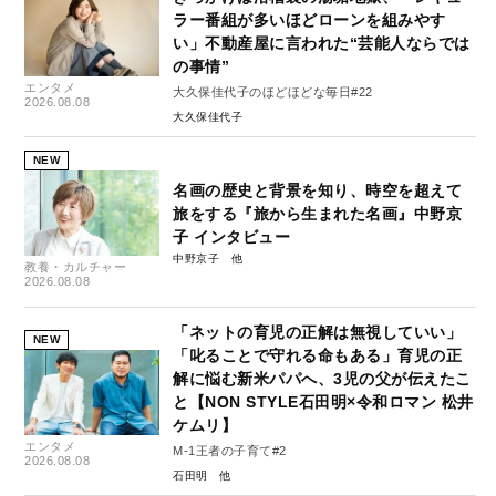
ラー番組が多いほどローンを組みやす
い」不動産屋に言われた“芸能人ならでは
の事情”
エンタメ
大久保佳代子のほどほどな毎日#22
2026.08.08
大久保佳代子
NEW
名画の歴史と背景を知り、時空を超えて
旅をする『旅から生まれた名画』中野京
子 インタビュー
中野京子
教養・カルチャー
2026.08.08
「ネットの育児の正解は無視していい」
NEW
「叱ることで守れる命もある」育児の正
解に悩む新米パパへ、3児の父が伝えたこ
と【NON STYLE石田明×令和ロマン 松井
ケムリ】
エンタメ
M-1王者の子育て#2
2026.08.08
石田明