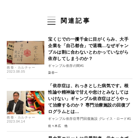
関連記事
宝くじでの一攫千金に目がくらみ、大手
企業を「自己都合」で退職…なぜギャン
ブルは割に合わないとわかっていながら
依存してしまうのか？
ギャンブル依存の闇#1
教養・カルチャー
2023.08.05
染谷一
「依存症は、れっきとした病気です。根
性論や精神論で甘えや怠けとみなしては
いけない」ギャンブル依存症はどうやっ
て治療するのか？ 専門治療施設の回復プ
ログラムとは…
教養・カルチャー
ギャンブル依存症専門回復施設 グレイス・ロード#1
2023.04.14
佐々木広