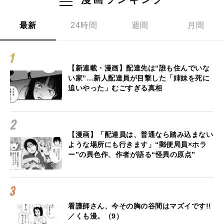
最新
24時間
週間
月間
【新連載・漫画】配達先は“誰も住んでいな
い家”…新人配達員が目撃した「姉妹を死に
追いやった」むごすぎる真相
【漫画】「配達員は、普通なら踏み込まない
ような場所にも行きます」“郵便局員×ホラ
ー”の異色作、作者が語る“怪異の原点”
看護師さん、今その胸の谷間はマズイです!!
／くも漫。（9）