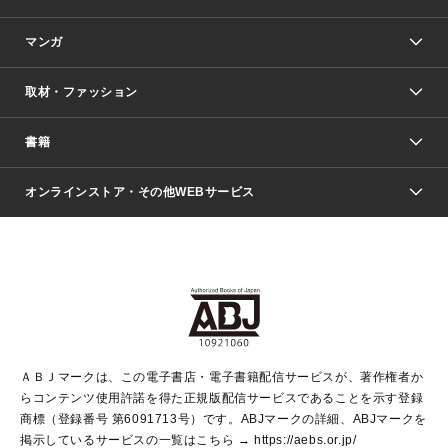
マンガ
取材・ファッション
少年マンガ
週刊少年ジャンプ
書籍
ファッション・美容
青年マンガ
ジャンプSQ.
Seventeen
週刊ヤングジャンプ
オンラインストア・その他WEBサービス
文芸・文庫・総合
芸能・情報・スポーツ
少女マンガ
Vジャンプ
non-no Web
ヤングジャンプ定期購読デジタル
すばる
Myojo
オンラインストア
りぼん
学芸・ノンフィクション・新書
最強ジャンプ
女性マンガ
@BAILA
ヤンジャン＋
小説すばる
週プレNEWS
マーガレット
集英社OTOコンテンツ
集英社 学芸編集部
少年ジャンプ＋
その他WEBサービス
クッキー
ライトノベル・ノベライズ
MAQUIA ONLINE
となりのヤングジャンプ
集英社 文芸ステーション
週プレ グラジャパ！
別冊マーガレット
SHUEISHA MANGA-ART HERITAGE
集英社 ビジネス書
ゼブラック
ココハナ
SHUEISHA ADNAVI
SPUR.JP
集英社Webマガジン Cobalt
グランドジャンプ
web 集英社文庫
キッズ
web Sportiva
マンガMee
ジャンプキャラクターズストア
集英社新書
ジャンプルーキー！
月刊オフィスユー
ＡＢＪマークは、この電子書店・電子書籍配信サービスが、著作権者か
EDITOR'S LAB
LEE
集英社オレンジ文庫
ウルトラジャンプ
青春と読書
パラスポ＋！
らコンテンツ使用許諾を得た正規版配信サービスであることを示す登録
集英社みらい文庫
リマコミ＋
HAPPY PLUS STORE
集英社新書プラス
ジャンプTOON
商標（登録番号 第6091713号）です。ABJマークの詳細、ABJマークを
Marisol
シフォン文庫
アジア人物史
S-KIDS.LAND
マンガMeets
掲示しているサービスの一覧はこちら →
https://aebs.or.jp/
shueisha vox
よみタイ