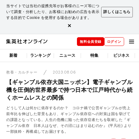
当サイトでは当社の提携先等がお客様のニーズ等につ
いて調査・分析したり、お客様にお勧めの広告を表示
詳しくはこちら
する目的で Cookie を使用する場合があります。
×
無料会員登録
ログイン
新着
ランキング
ニュース
特集
ビジネス
2023.08.06
教養・カルチャー
【ギャンブル依存大国ニッポン】電子ギャンブル
機を圧倒的世界最多で持つ日本で江戸時代から続
くホームレスとの関係
どうして人は何かに依存するのか？ コロナ禍で公営ギャンブルが売上
前年比を伸ばした背景もあり、ギャンブル依存症への対策は国を挙げて
の課題となっている。人生の危機に陥った依存症者たちを取材した『ギ
ャンブル依存 日本人はなぜ、その沼にはまり込むのか』 (平凡社) より
一部抜粋・再構成してお届けする。