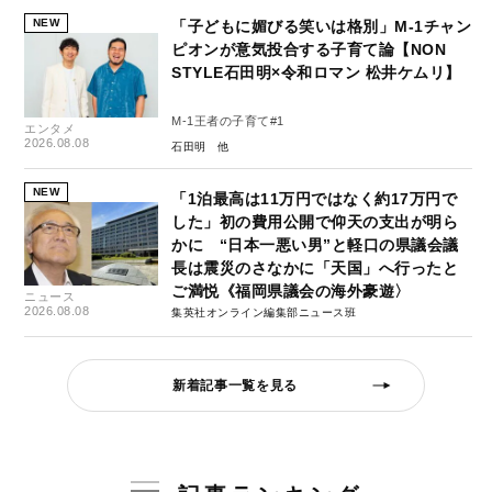
NEW
「子どもに媚びる笑いは格別」M-1チャン
ピオンが意気投合する子育て論【NON
STYLE石田明×令和ロマン 松井ケムリ】
M-1王者の子育て#1
エンタメ
2026.08.08
石田明
NEW
「1泊最高は11万円ではなく約17万円で
した」初の費用公開で仰天の支出が明ら
かに “日本一悪い男”と軽口の県議会議
長は震災のさなかに「天国」へ行ったと
ご満悦《福岡県議会の海外豪遊〉
ニュース
2026.08.08
集英社オンライン編集部ニュース班
新着記事一覧を見る