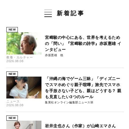
新着記事
NEW
宮﨑駿の中心にある、世界を考えるため
の「問い」『宮﨑駿の詩学』赤坂憲雄 イ
ンタビュー
赤坂憲雄
教養・カルチャー
2026.08.08
NEW
「沖縄の海でゲーム三昧」「ディズニー
でスマホめぐり親子喧嘩」旅先でスマホ
を手放さない子ども、親はどうする？ 親
も見直したい3つのルール
ニュース
集英社オンライン編集部ニュース班
2026.08.08
NEW
岩井圭也さん（作家）が山崎エマさん