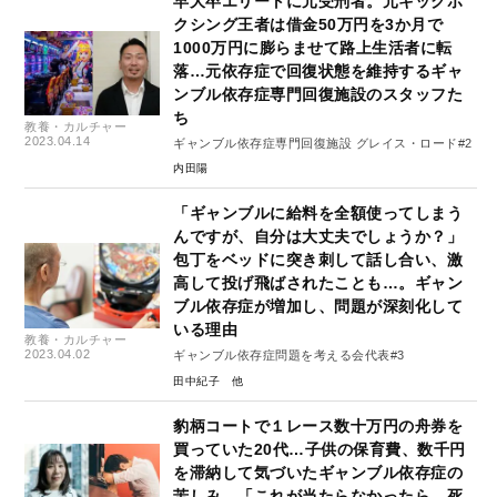
早大卒エリートに元受刑者。元キックボ
クシング王者は借金50万円を3か月で
1000万円に膨らませて路上生活者に転
落…元依存症で回復状態を維持するギャ
ンブル依存症専門回復施設のスタッフた
ち
教養・カルチャー
2023.04.14
ギャンブル依存症専門回復施設 グレイス・ロード#2
内田陽
「ギャンブルに給料を全額使ってしまう
んですが、自分は大丈夫でしょうか？」
包丁をベッドに突き刺して話し合い、激
高して投げ飛ばされたことも…。ギャン
ブル依存症が増加し、問題が深刻化して
いる理由
教養・カルチャー
2023.04.02
ギャンブル依存症問題を考える会代表#3
田中紀子
豹柄コートで１レース数十万円の舟券を
買っていた20代…子供の保育費、数千円
を滞納して気づいたギャンブル依存症の
苦しみ。「これが当たらなかったら、死