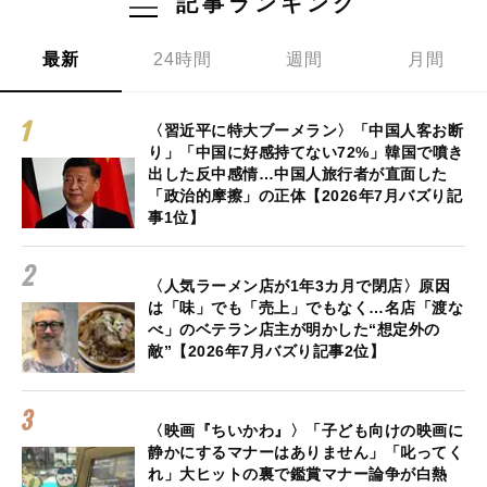
記事ランキング
最新
24時間
週間
月間
〈習近平に特大ブーメラン〉「中国人客お断
り」「中国に好感持てない72%」韓国で噴き
出した反中感情…中国人旅行者が直面した
「政治的摩擦」の正体【2026年7月バズり記
事1位】
〈人気ラーメン店が1年3カ月で閉店〉原因
は「味」でも「売上」でもなく…名店「渡な
べ」のベテラン店主が明かした“想定外の
敵”【2026年7月バズり記事2位】
〈映画『ちいかわ』〉「子ども向けの映画に
静かにするマナーはありません」「叱ってく
れ」大ヒットの裏で鑑賞マナー論争が白熱