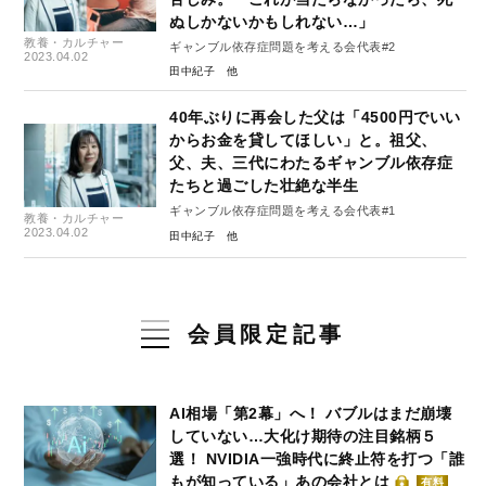
ぬしかないかもしれない…」
教養・カルチャー
ギャンブル依存症問題を考える会代表#2
2023.04.02
田中紀子
40年ぶりに再会した父は「4500円でいい
からお金を貸してほしい」と。祖父、
父、夫、三代にわたるギャンブル依存症
たちと過ごした壮絶な半生
ギャンブル依存症問題を考える会代表#1
教養・カルチャー
2023.04.02
田中紀子
会員限定記事
AI相場「第2幕」へ！ バブルはまだ崩壊
していない…大化け期待の注目銘柄５
選！ NVIDIA一強時代に終止符を打つ「誰
もが知っている」あの会社とは
有料