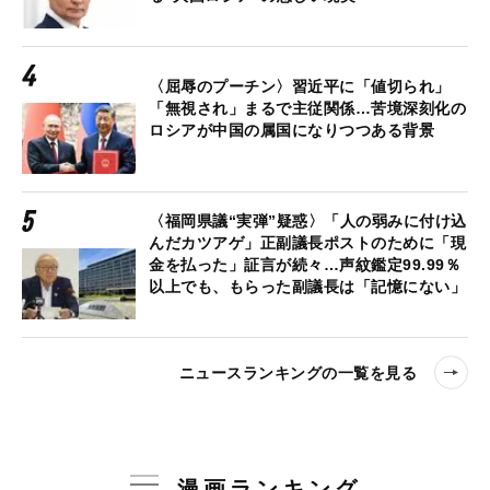
〈屈辱のプーチン〉習近平に「値切られ」
「無視され」まるで主従関係…苦境深刻化の
ロシアが中国の属国になりつつある背景
〈福岡県議“実弾”疑惑〉「人の弱みに付け込
んだカツアゲ」正副議長ポストのために「現
金を払った」証言が続々…声紋鑑定99.99％
以上でも、もらった副議長は「記憶にない」
ニュースランキングの一覧を見る
漫画ランキング