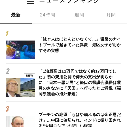
ニュースランキング
最新
24時間
週間
月間
「泳ぐ人はほとんどいなくて…」猛暑のナイ
トプールで起きていた異変…港区女子が明か
すその実態
「1泊最高は11万円ではなく約17万円でし
NEW
た」初の費用公開で仰天の支出が明らか
に “日本一悪い男”と軽口の県議会議長は震
災のさなかに「天国」へ行ったとご満悦《福
岡県議会の海外豪遊〉
プーチンの絶望「もはや頼れるのは金正恩だ
け」…中国に値切られ、インドに振り回され
る“大国ロシア”の悲しい現実