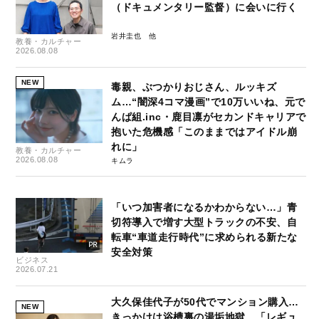
（ドキュメンタリー監督）に会いに行く
岩井圭也
教養・カルチャー
2026.08.08
NEW
毒親、ぶつかりおじさん、ルッキズ
ム…“闇深4コマ漫画”で10万いいね、元で
んぱ組.inc・鹿目凛がセカンドキャリアで
抱いた危機感「このままではアイドル崩
れに」
教養・カルチャー
2026.08.08
キムラ
「いつ加害者になるかわからない…」青
切符導入で増す大型トラックの不安、自
転車“車道走行時代”に求められる新たな
安全対策
ビジネス
2026.07.21
大久保佳代子が50代でマンション購入…
NEW
きっかけは浴槽裏の湯垢地獄、「レギュ