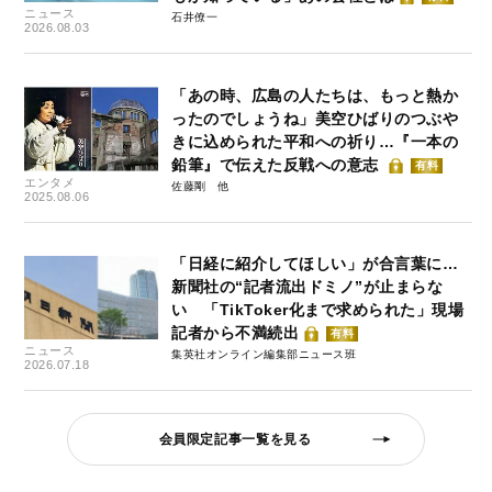
ニュース
石井僚一
2026.08.03
「あの時、広島の人たちは、もっと熱か
ったのでしょうね」美空ひばりのつぶや
きに込められた平和への祈り…『一本の
鉛筆』で伝えた反戦への意志
有料
エンタメ
佐藤剛
2025.08.06
「日経に紹介してほしい」が合言葉に…
新聞社の“記者流出ドミノ”が止まらな
い 「TikToker化まで求められた」現場
記者から不満続出
有料
ニュース
集英社オンライン編集部ニュース班
2026.07.18
会員限定記事一覧を見る