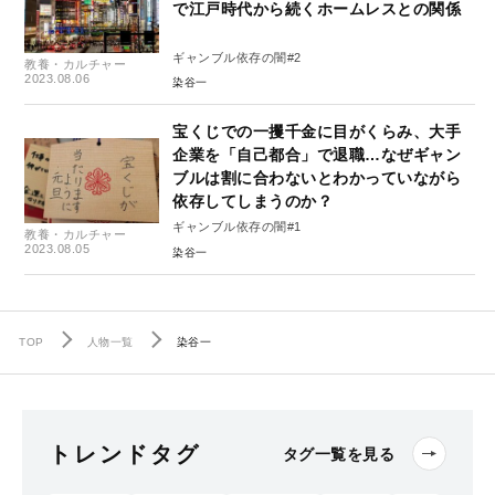
で江戸時代から続くホームレスとの関係
ギャンブル依存の闇#2
教養・カルチャー
2023.08.06
染谷一
宝くじでの一攫千金に目がくらみ、大手
企業を「自己都合」で退職…なぜギャン
ブルは割に合わないとわかっていながら
依存してしまうのか？
ギャンブル依存の闇#1
教養・カルチャー
2023.08.05
染谷一
TOP
人物一覧
染谷一
トレンドタグ
タグ一覧を見る