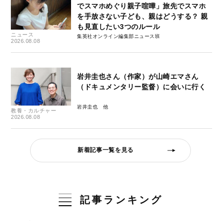
でスマホめぐり親子喧嘩」旅先でスマホ
を手放さない子ども、親はどうする？ 親
も見直したい3つのルール
ニュース
集英社オンライン編集部ニュース班
2026.08.08
岩井圭也さん（作家）が山崎エマさん
（ドキュメンタリー監督）に会いに行く
岩井圭也
教養・カルチャー
2026.08.08
新着記事一覧を見る
記事ランキング