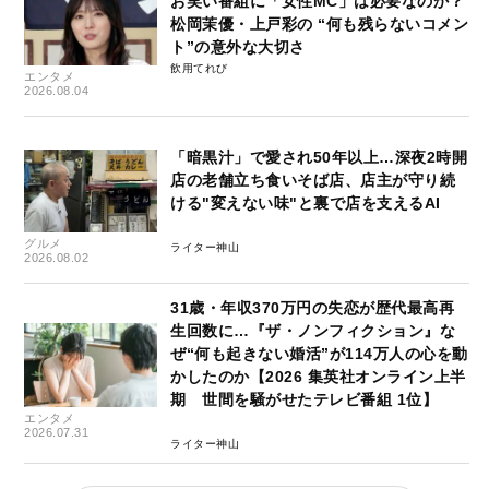
お笑い番組に「女性MC」は必要なのか？
松岡茉優・上戸彩の “何も残らないコメン
ト”の意外な大切さ
飲用てれび
エンタメ
2026.08.04
「暗黒汁」で愛され50年以上…深夜2時開
店の老舗立ち食いそば店、店主が守り続
ける"変えない味"と裏で店を支えるAI
グルメ
ライター神山
2026.08.02
31歳・年収370万円の失恋が歴代最高再
生回数に…『ザ・ノンフィクション』な
ぜ“何も起きない婚活”が114万人の心を動
かしたのか【2026 集英社オンライン上半
期 世間を騒がせたテレビ番組 1位】
エンタメ
2026.07.31
ライター神山