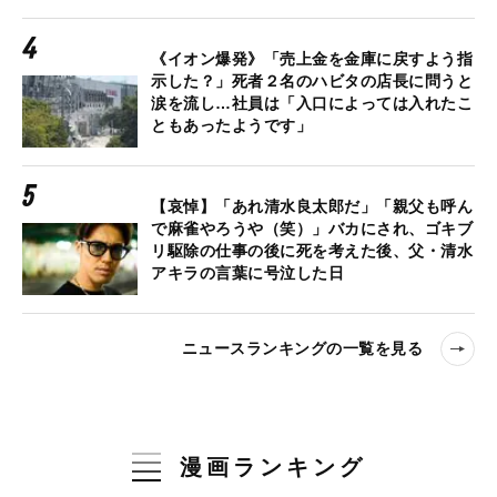
《イオン爆発》「売上金を金庫に戻すよう指
示した？」死者２名のハビタの店長に問うと
涙を流し…社員は「入口によっては入れたこ
ともあったようです」
【哀悼】「あれ清水良太郎だ」「親父も呼ん
で麻雀やろうや（笑）」バカにされ、ゴキブ
リ駆除の仕事の後に死を考えた後、父・清水
アキラの言葉に号泣した日
ニュースランキングの一覧を見る
漫画ランキング