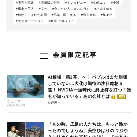
#青春と読書
#宮﨑駿の詩学
#インタビュー
#山崎エマ
#小説
#風車と巨人
#文芸
#会いたい人に会いに行く
#小説すばる
#旅から生まれた名画
#汽笛、聞こえる
#岩井圭也
#集英社
#文芸ステーション
#教養･カルチャー
会員限定記事
AI相場「第2幕」へ！ バブルはまだ崩壊
していない…大化け期待の注目銘柄５
選！ NVIDIA一強時代に終止符を打つ「誰
もが知っている」あの会社とは
有料
ニュース
石井僚一
2026.08.03
「あの時、広島の人たちは、もっと熱か
ったのでしょうね」美空ひばりのつぶや
きに込められた平和への祈り…『一本の