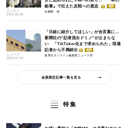
鉛筆』で伝えた反戦への意志
有料
エンタメ
佐藤剛
2025.08.06
「日経に紹介してほしい」が合言葉に…
新聞社の“記者流出ドミノ”が止まらな
い 「TikToker化まで求められた」現場
記者から不満続出
有料
ニュース
集英社オンライン編集部ニュース班
2026.07.18
会員限定記事一覧を見る
特集