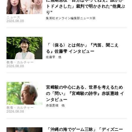
トドメさした」裁判で明かされた“他責ぶ
り”
ニュース
集英社オンライン編集部ニュース班
2026.08.08
「〈保る〉とは何か」『汽笛、聞こえ
る』佐藤雫 インタビュー
佐藤雫
教養・カルチャー
2026.08.08
宮﨑駿の中心にある、世界を考えるため
の「問い」『宮﨑駿の詩学』赤坂憲雄 イ
ンタビュー
赤坂憲雄
教養・カルチャー
2026.08.08
「沖縄の海でゲーム三昧」「ディズニー