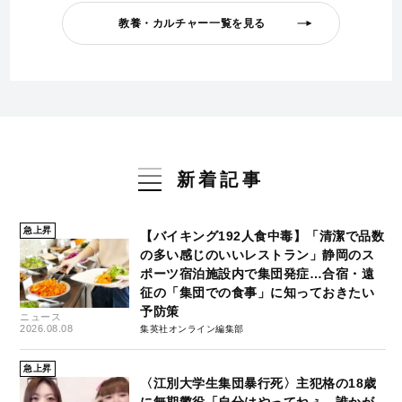
教養・カルチャー一覧を見る
新着記事
急上昇
【バイキング192人食中毒】「清潔で品数
の多い感じのいいレストラン」静岡のス
ポーツ宿泊施設内で集団発症…合宿・遠
征の「集団での食事」に知っておきたい
予防策
ニュース
2026.08.08
集英社オンライン編集部
急上昇
〈江別大学生集団暴行死〉主犯格の18歳
に無期懲役「自分はやってねぇ。誰かが