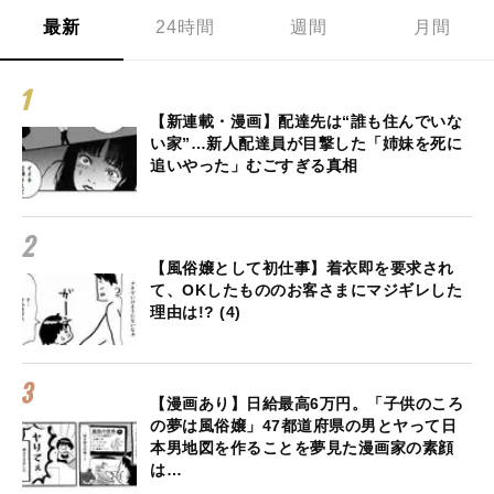
最新
24時間
週間
月間
【新連載・漫画】配達先は“誰も住んでいな
い家”…新人配達員が目撃した「姉妹を死に
追いやった」むごすぎる真相
【風俗嬢として初仕事】着衣即を要求され
て、OKしたもののお客さまにマジギレした
理由は!? (4)
【漫画あり】日給最高6万円。「子供のころ
の夢は風俗嬢」47都道府県の男とヤって日
本男地図を作ることを夢見た漫画家の素顔
は…