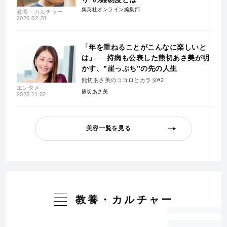
集英社オンライン編集部
教養・カルチャー
2026.02.28
「年を重ねることがこんなに楽しいと
は」──持病も公表した熊切あさ美が明
かす、”崖っぷち”の先の人生
熊切あさ美のココロとカラダ#2
エンタメ
熊切あさ美
2025.11.02
美容一覧を見る
教養・カルチャー