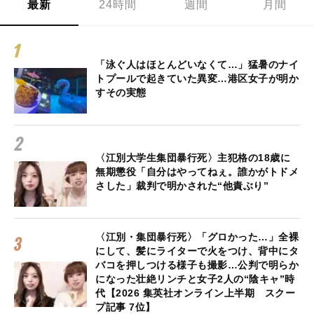
最新
24時間
週間
月間
「泳ぐ人はほとんどいなくて…」猛暑のナイ
トプールで起きていた異変…港区女子が明か
すその実態
〈江別大学生集団暴行死〉主犯格の18歳に
無期懲役「自分はやってねぇ。誰かがトドメ
さした」裁判で明かされた“他責ぶり”
〈江別・集団暴行死〉「グロかった…」全裸
にして、髪にライターで火をつけ、背中にタ
バコを押しつける様子も撮影…公判で明らか
になった壮絶リンチと女子2人の“陰キャ”時
代【2026 集英社オンライン上半期 スクー
プ記事 7位】