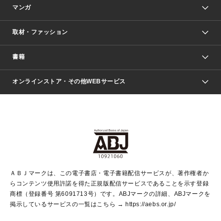
マンガ
取材・ファッション
少年マンガ
週刊少年ジャンプ
書籍
ファッション・美容
青年マンガ
ジャンプSQ.
Seventeen
週刊ヤングジャンプ
オンラインストア・その他WEBサービス
文芸・文庫・総合
芸能・情報・スポーツ
少女マンガ
Vジャンプ
non-no Web
ヤングジャンプ定期購読デジタル
すばる
Myojo
オンラインストア
りぼん
学芸・ノンフィクション・新書
最強ジャンプ
女性マンガ
@BAILA
ヤンジャン＋
小説すばる
週プレNEWS
マーガレット
集英社OTOコンテンツ
集英社 学芸編集部
少年ジャンプ＋
その他WEBサービス
クッキー
ライトノベル・ノベライズ
MAQUIA ONLINE
となりのヤングジャンプ
集英社 文芸ステーション
週プレ グラジャパ！
別冊マーガレット
SHUEISHA MANGA-ART HERITAGE
集英社 ビジネス書
ゼブラック
ココハナ
SHUEISHA ADNAVI
SPUR.JP
集英社Webマガジン Cobalt
グランドジャンプ
web 集英社文庫
キッズ
web Sportiva
マンガMee
ジャンプキャラクターズストア
集英社新書
ジャンプルーキー！
月刊オフィスユー
ＡＢＪマークは、この電子書店・電子書籍配信サービスが、著作権者か
EDITOR'S LAB
LEE
集英社オレンジ文庫
ウルトラジャンプ
青春と読書
パラスポ＋！
らコンテンツ使用許諾を得た正規版配信サービスであることを示す登録
集英社みらい文庫
リマコミ＋
HAPPY PLUS STORE
集英社新書プラス
ジャンプTOON
商標（登録番号 第6091713号）です。ABJマークの詳細、ABJマークを
Marisol
シフォン文庫
アジア人物史
S-KIDS.LAND
マンガMeets
掲示しているサービスの一覧はこちら →
https://aebs.or.jp/
shueisha vox
よみタイ
S-MANGA
Web éclat
ダッシュエックス文庫