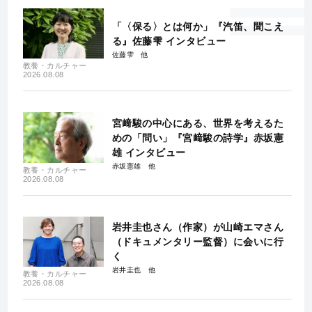
「〈保る〉とは何か」『汽笛、聞こえ
る』佐藤雫 インタビュー
佐藤雫
教養・カルチャー
2026.08.08
宮﨑駿の中心にある、世界を考えるた
めの「問い」『宮﨑駿の詩学』赤坂憲
雄 インタビュー
赤坂憲雄
教養・カルチャー
2026.08.08
岩井圭也さん（作家）が山崎エマさん
（ドキュメンタリー監督）に会いに行
く
岩井圭也
教養・カルチャー
2026.08.08