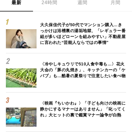
最新
24時間
週間
月間
大久保佳代子が50代でマンション購入…き
っかけは浴槽裏の湯垢地獄、「レギュラー番
組が多いほどローンを組みやすい」不動産屋
に言われた“芸能人ならではの事情”
〈冷やしキュウリで510人食中毒も…〉花火
大会の「豚の丸焼き」、キッチンカーの「ケ
バブ」も…酷暑の夏祭りで注意したい食べ物
〈映画『ちいかわ』〉「子ども向けの映画に
静かにするマナーはありません」「叱ってく
れ」大ヒットの裏で鑑賞マナー論争が白熱