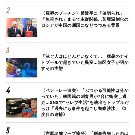
〈屈辱のプーチン〉習近平に「値切られ」
「無視され」まるで主従関係…苦境深刻化の
ロシアが中国の属国になりつつある背景
「泳ぐ人はほとんどいなくて…」猛暑のナイ
トプールで起きていた異変…港区女子が明か
すその実態
〈ベントレー追突〉「ぶつかる可能性は分か
っていた」韓国籍の刺青男が7台に衝突し逃
走…SNSで“セレブ生活”を演出もトラブルだ
らけ「過去にも事件を起こし警察沙汰」《3
度目の逮捕》
〈吉原老舗ソープ摘発〉「刑事告発したのは