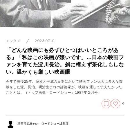
2023.07.10
エンタメ
「どんな映画にも必ずひとつはいいところがあ
る」「私はこの映画が嫌いです」…日本の映画フ
ァンを育てた淀川長治。斜に構えず茶化しもしな
い、温かくも厳しい映画眼
今年で没後25年。昭和と平成の日本において映画ファン拡大に多大な貢
献をした淀川長治。明治生まれの評論家が、映画を通して伝えたかった
こととは。（トップ画像「ロードショー」1987年２月号）
6
増當竜也
ロードショー編集部