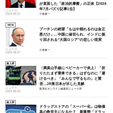
が直面した「政治的摩擦」の正体【2026
年7月バズり記事1位】
ニュース
2026.08.07
小倉健一
NEW
プーチンの絶望「もはや頼れるのは金正
恩だけ」…中国に値切られ、インドに振
り回される“大国ロシア”の悲しい現実
ニュース
小倉健一
2026.08.07
急上昇
〈満員山手線にベビーカーで炎上〉「折
りたたまず乗車できる」はずなのに「避
けるべき」「みんなで守るもの」と賛
否…JR東日本が示した見解
ニュース
集英社オンライン編集部ニュース班
2026.08.06
急上昇
ドラッグストアの「スーパー化」は物価
高の救世主になるか？ 新業態「ドラッ