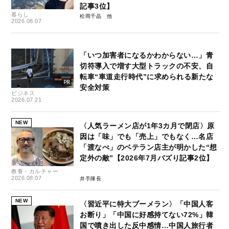
記事3位】
暮らし
松岡千晶
2026.08.07
「いつ加害者になるかわからない…」青
切符導入で増す大型トラックの不安、自
転車“車道走行時代”に求められる新たな
安全対策
ビジネス
2026.07.21
NEW
〈人気ラーメン店が1年3カ月で閉店〉原
因は「味」でも「売上」でもなく…名店
「渡なべ」のベテラン店主が明かした“想
定外の敵”【2026年7月バズり記事2位】
教養・カルチャー
2026.08.07
井手隊長
NEW
〈習近平に特大ブーメラン〉「中国人客
お断り」「中国に好感持てない72%」韓
国で噴き出した反中感情…中国人旅行者