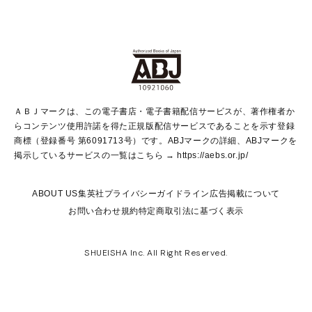
non-no Web
ヤングジャンプ定期購読デジタル
すばる
Myojo
オンラインストア
りぼん
学芸・ノンフィクション・新書
最強ジャンプ
女性マンガ
@BAILA
ヤンジャン＋
小説すばる
週プレNEWS
マーガレット
集英社OTOコンテンツ
集英社 学芸編集部
少年ジャンプ＋
その他WEBサービス
クッキー
ライトノベル・ノベライズ
MAQUIA ONLINE
となりのヤングジャンプ
集英社 文芸ステーション
週プレ グラジャパ！
別冊マーガレット
SHUEISHA MANGA-ART HERITAGE
集英社 ビジネス書
ゼブラック
ココハナ
SHUEISHA ADNAVI
SPUR.JP
集英社Webマガジン Cobalt
グランドジャンプ
web 集英社文庫
キッズ
web Sportiva
マンガMee
ジャンプキャラクターズストア
集英社新書
ジャンプルーキー！
月刊オフィスユー
ＡＢＪマークは、この電子書店・電子書籍配信サービスが、著作権者か
EDITOR'S LAB
LEE
集英社オレンジ文庫
ウルトラジャンプ
青春と読書
パラスポ＋！
らコンテンツ使用許諾を得た正規版配信サービスであることを示す登録
集英社みらい文庫
リマコミ＋
HAPPY PLUS STORE
集英社新書プラス
ジャンプTOON
商標（登録番号 第6091713号）です。ABJマークの詳細、ABJマークを
Marisol
シフォン文庫
アジア人物史
S-KIDS.LAND
マンガMeets
掲示しているサービスの一覧はこちら →
https://aebs.or.jp/
shueisha vox
よみタイ
S-MANGA
Web éclat
ダッシュエックス文庫
LEEマルシェ
kotoba
集英社ジャンプリミックス
ABOUT US
集英社プライバシーガイドライン
広告掲載について
T JAPAN:The New York Times Style Magazine
JUMP j BOOKS
お問い合わせ
規約
特定商取引法に基づく表示
SHOP Marisol
e!集英社
集英社コミック文庫
集英社女性誌ポータル
éclat premium
imidas
MEN'S NON-NO WEB
SHUEISHA Inc. All Right Reserved.
mirabella
UOMO
mirabella homme