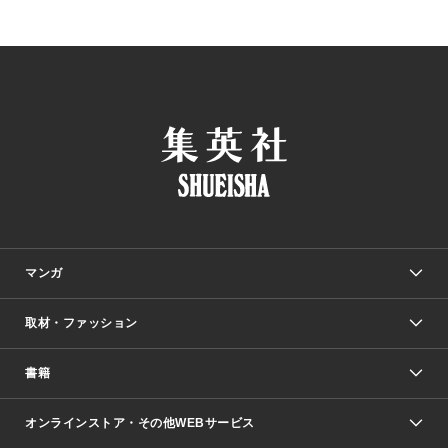
マンガ
取材・ファッション
少年マンガ
週刊少年ジャンプ
書籍
ファッション・美容
青年マンガ
ジャンプSQ.
Seventeen
週刊ヤングジャンプ
オンラインストア・その他WEBサービス
文芸・文庫・総合
芸能・情報・スポーツ
少女マンガ
Vジャンプ