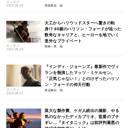
エンタメ
2023.06.28
増當竜也
大工からハリウッドスターへ驚きの転
身!? 80歳のハリソン・フォードが辿った
数奇なキャリアと、ヒーローを地でいく
意外なプライベート
エンタメ
尾崎一男
2023.06.29
『インディ・ジョーンズ』最新作でヴィ
ランを熱演したマッツ・ミケルセン。
「正気じゃない！」とのけぞったハリソ
ン・フォードの仰天行動
エンタメ
渡辺麻紀
2023.06.27
莫大な製作費、ケガ人続出の撮影、やる
気のなかったディカプリオ、監督のブチ
ギレ…『タイタニック』は前評判最悪の