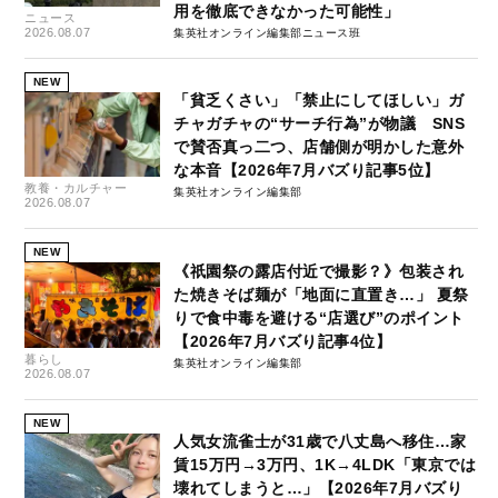
用を徹底できなかった可能性」
ニュース
2026.08.07
集英社オンライン編集部ニュース班
NEW
「貧乏くさい」「禁止にしてほしい」ガ
チャガチャの“サーチ行為”が物議 SNS
で賛否真っ二つ、店舗側が明かした意外
な本音【2026年7月バズり記事5位】
教養・カルチャー
集英社オンライン編集部
2026.08.07
NEW
《祇園祭の露店付近で撮影？》包装され
た焼きそば麺が「地面に直置き…」 夏祭
りで食中毒を避ける“店選び”のポイント
【2026年7月バズり記事4位】
暮らし
集英社オンライン編集部
2026.08.07
NEW
人気女流雀士が31歳で八丈島へ移住…家
賃15万円→3万円、1K→4LDK「東京では
壊れてしまうと…」【2026年7月バズり