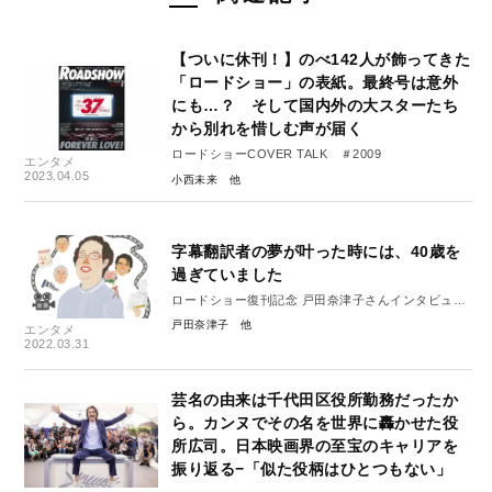
【ついに休刊！】のべ142人が飾ってきた
「ロードショー」の表紙。最終号は意外
にも…？ そして国内外の大スターたち
から別れを惜しむ声が届く
ロードショーCOVER TALK ＃2009
エンタメ
2023.04.05
小西未来
字幕翻訳者の夢が叶った時には、40歳を
過ぎていました
ロードショー復刊記念 戸田奈津子さんインタビュー
①
戸田奈津子
エンタメ
私の人生を激変させた映画とスター
2022.03.31
芸名の由来は千代田区役所勤務だったか
ら。カンヌでその名を世界に轟かせた役
所広司。日本映画界の至宝のキャリアを
振り返る−「似た役柄はひとつもない」