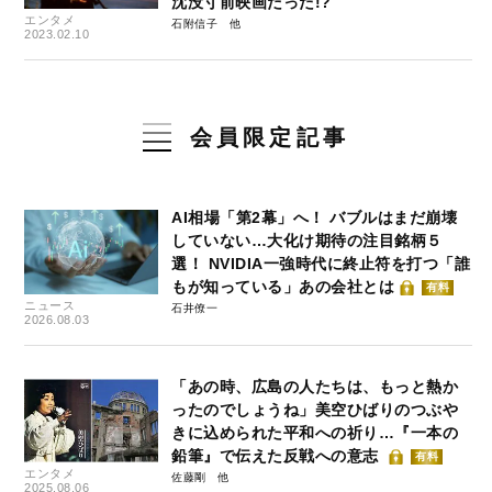
沈没寸前映画だった!?
エンタメ
石附信子
2023.02.10
会員限定記事
AI相場「第2幕」へ！ バブルはまだ崩壊
していない…大化け期待の注目銘柄５
選！ NVIDIA一強時代に終止符を打つ「誰
もが知っている」あの会社とは
有料
ニュース
石井僚一
2026.08.03
「あの時、広島の人たちは、もっと熱か
ったのでしょうね」美空ひばりのつぶや
きに込められた平和への祈り…『一本の
鉛筆』で伝えた反戦への意志
有料
エンタメ
佐藤剛
2025.08.06