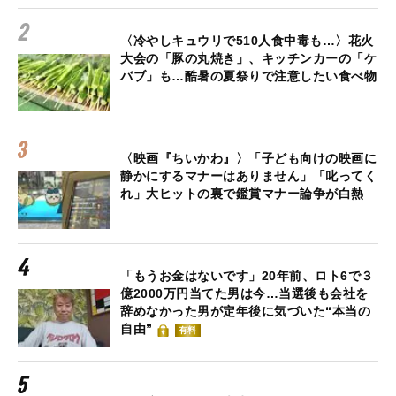
〈冷やしキュウリで510人食中毒も…〉花火
大会の「豚の丸焼き」、キッチンカーの「ケ
バブ」も…酷暑の夏祭りで注意したい食べ物
〈映画『ちいかわ』〉「子ども向けの映画に
静かにするマナーはありません」「叱ってく
れ」大ヒットの裏で鑑賞マナー論争が白熱
「もうお金はないです」20年前、ロト6で３
億2000万円当てた男は今…当選後も会社を
辞めなかった男が定年後に気づいた“本当の
自由”
有料