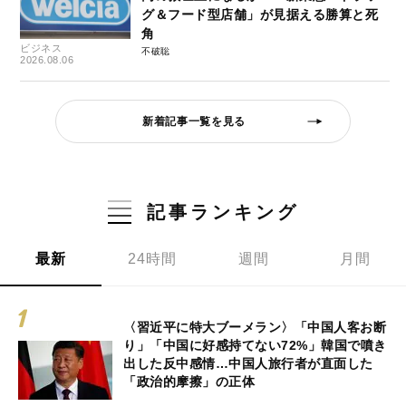
グ＆フード型店舗」が見据える勝算と死
角
ビジネス
不破聡
2026.08.06
新着記事一覧を見る
記事ランキング
最新
24時間
週間
月間
〈習近平に特大ブーメラン〉「中国人客お断
り」「中国に好感持てない72%」韓国で噴き
出した反中感情…中国人旅行者が直面した
「政治的摩擦」の正体