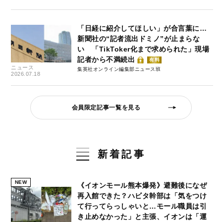
「日経に紹介してほしい」が合言葉に…
新聞社の“記者流出ドミノ”が止まらな
い 「TikToker化まで求められた」現場
記者から不満続出
有料
ニュース
集英社オンライン編集部ニュース班
2026.07.18
会員限定記事一覧を見る
新着記事
NEW
《イオンモール熊本爆発》避難後になぜ
再入館できた？ハビタ幹部は「気をつけ
て行ってらっしゃいと…モール職員は引
き止めなかった」と主張、イオンは「運