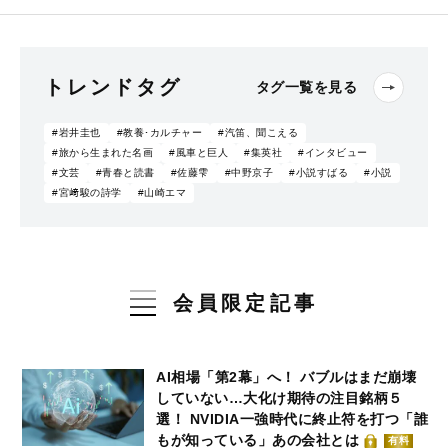
トレンドタグ
タグ一覧を見る
#岩井圭也
#教養･カルチャー
#汽笛、聞こえる
#旅から生まれた名画
#風車と巨人
#集英社
#インタビュー
#文芸
#青春と読書
#佐藤雫
#中野京子
#小説すばる
#小説
#宮﨑駿の詩学
#山崎エマ
会員限定記事
AI相場「第2幕」へ！ バブルはまだ崩壊
していない…大化け期待の注目銘柄５
選！ NVIDIA一強時代に終止符を打つ「誰
もが知っている」あの会社とは
有料