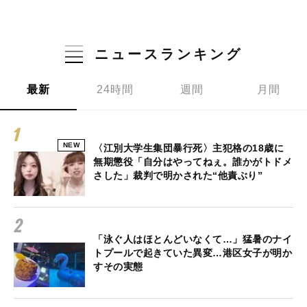
ニュースランキング
最新
24時間
週間
月間
NEW
〈江別大学生集団暴行死〉主犯格の18歳に
無期懲役「自分はやってねぇ。誰かがトドメ
さした」裁判で明かされた“他責ぶり”
「泳ぐ人はほとんどいなくて…」猛暑のナイ
トプールで起きていた異変…港区女子が明か
すその実態