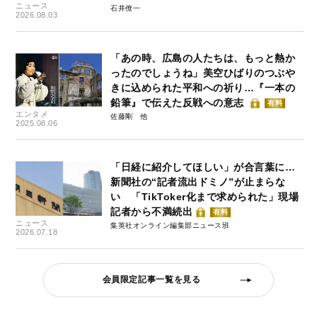
ニュース
石井僚一
2026.08.03
「あの時、広島の人たちは、もっと熱か
ったのでしょうね」美空ひばりのつぶや
きに込められた平和への祈り…『一本の
鉛筆』で伝えた反戦への意志
有料
エンタメ
佐藤剛
2025.08.06
「日経に紹介してほしい」が合言葉に…
新聞社の“記者流出ドミノ”が止まらな
い 「TikToker化まで求められた」現場
記者から不満続出
有料
ニュース
集英社オンライン編集部ニュース班
2026.07.18
会員限定記事一覧を見る