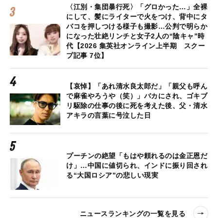
〈江別・集団暴行死〉「グロかった…」全裸
にして、髪にライターで火をつけ、背中にタ
バコを押しつける様子も撮影…公判で明らか
になった壮絶リンチと女子2人の“陰キャ”時
代【2026 集英社オンライン上半期 スクー
プ記事 7位】
【哀悼】「あれ清水良太郎だ」「親父も呼ん
で麻雀やろうや（笑）」バカにされ、ゴキブ
リ駆除の仕事の後に死を考えた後、父・清水
アキラの言葉に号泣した日
プーチンの絶望「もはや頼れるのは金正恩だ
け」…中国に値切られ、インドに振り回され
る“大国ロシア”の悲しい現実
ニュースランキングの一覧を見る