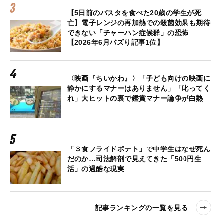
【5日前のパスタを食べた20歳の学生が死
亡】電子レンジの再加熱での殺菌効果も期待
できない「チャーハン症候群」の恐怖
【2026年6月バズり記事1位】
〈映画『ちいかわ』〉「子ども向けの映画に
静かにするマナーはありません」「叱ってく
れ」大ヒットの裏で鑑賞マナー論争が白熱
「３食フライドポテト」で中学生はなぜ死ん
だのか…司法解剖で見えてきた「500円生
活」の過酷な現実
記事ランキングの一覧を見る