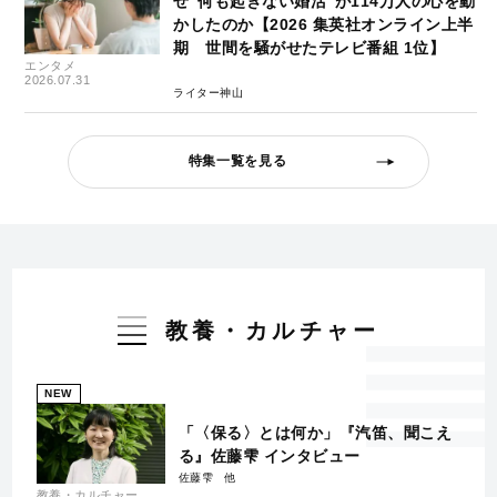
ぜ“何も起きない婚活”が114万人の心を動
かしたのか【2026 集英社オンライン上半
期 世間を騒がせたテレビ番組 1位】
エンタメ
2026.07.31
ライター神山
特集一覧を見る
教養・カルチャー
NEW
「〈保る〉とは何か」『汽笛、聞こえ
る』佐藤雫 インタビュー
佐藤雫
教養・カルチャー