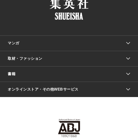
マンガ
取材・ファッション
少年マンガ
週刊少年ジャンプ
書籍
ファッション・美容
青年マンガ
ジャンプSQ.
Seventeen
週刊ヤングジャンプ
オンラインストア・その他WEBサービス
文芸・文庫・総合
芸能・情報・スポーツ
少女マンガ
Vジャンプ
non-no Web
ヤングジャンプ定期購読デジタル
すばる
Myojo
オンラインストア
りぼん
学芸・ノンフィクション・新書
最強ジャンプ
女性マンガ
@BAILA
ヤンジャン＋
小説すばる
週プレNEWS
マーガレット
集英社OTOコンテンツ
集英社 学芸編集部
少年ジャンプ＋
その他WEBサービス
クッキー
ライトノベル・ノベライズ
MAQUIA ONLINE
となりのヤングジャンプ
集英社 文芸ステーション
週プレ グラジャパ！
別冊マーガレット
SHUEISHA MANGA-ART HERITAGE
集英社 ビジネス書
ゼブラック
ココハナ
SHUEISHA ADNAVI
SPUR.JP
集英社Webマガジン Cobalt
グランドジャンプ