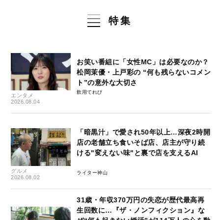
特集
お笑い番組に「女性MC」は必要なのか？
松岡茉優・上戸彩の “何も残らないコメン
ト”の意外な大切さ
飲用てれび
エンタメ
2026.08.04
「暗黒汁」で愛され50年以上…深夜2時開
店の老舗立ち食いそば店、店主が守り続
ける"変えない味"と裏で店を支えるAI
グルメ
ライター神山
2026.08.02
31歳・年収370万円の失恋が歴代最高再
生回数に…『ザ・ノンフィクション』な