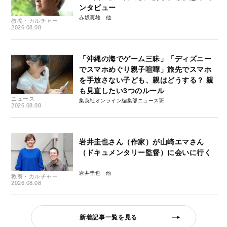
ンタビュー
赤坂憲雄
教養・カルチャー
2026.08.08
「沖縄の海でゲーム三昧」「ディズニー
でスマホめぐり親子喧嘩」旅先でスマホ
を手放さない子ども、親はどうする？ 親
も見直したい3つのルール
ニュース
集英社オンライン編集部ニュース班
2026.08.08
岩井圭也さん（作家）が山崎エマさん
（ドキュメンタリー監督）に会いに行く
岩井圭也
教養・カルチャー
2026.08.08
新着記事一覧を見る