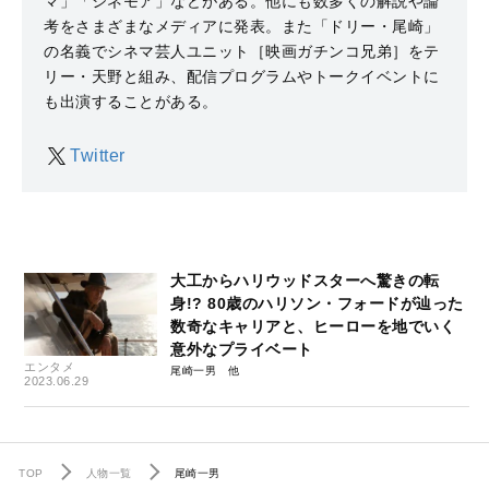
マ」「シネモア」などがある。他にも数多くの解説や論
考をさまざまなメディアに発表。また「ドリー・尾崎」
の名義でシネマ芸人ユニット［映画ガチンコ兄弟］をテ
リー・天野と組み、配信プログラムやトークイベントに
も出演することがある。
Twitter
大工からハリウッドスターへ驚きの転
身!? 80歳のハリソン・フォードが辿った
数奇なキャリアと、ヒーローを地でいく
意外なプライベート
エンタメ
尾崎一男
2023.06.29
TOP
人物一覧
尾崎一男