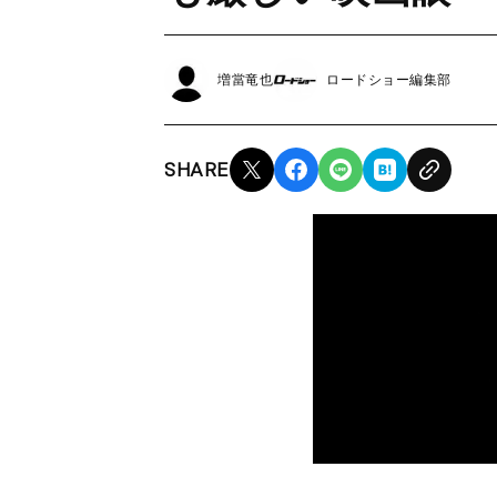
増當竜也
ロードショー編集部
SHARE