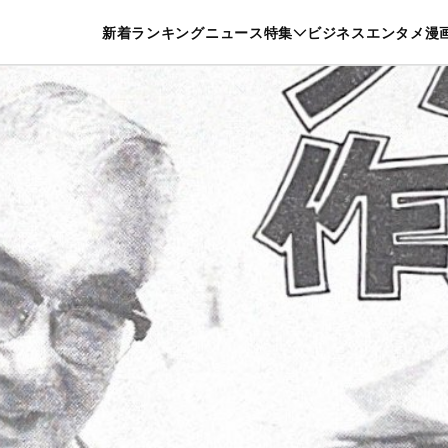
特集一覧を見る
漫画一覧を見る
新着
ランキング
ニュース
特集
ビジネス
エンタメ
漫
養・カルチャー
暮らし
スポーツ
ヘルスケア
美容
グルメ