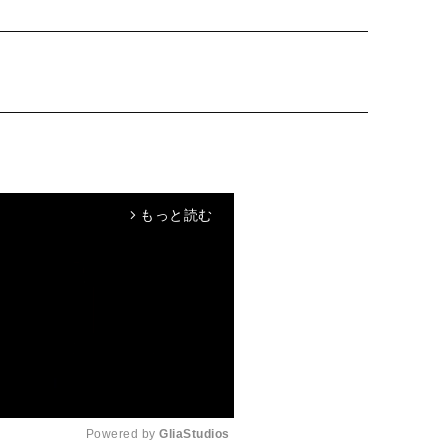
もっと読む
arrow_forward_ios
Powered by 
GliaStudios