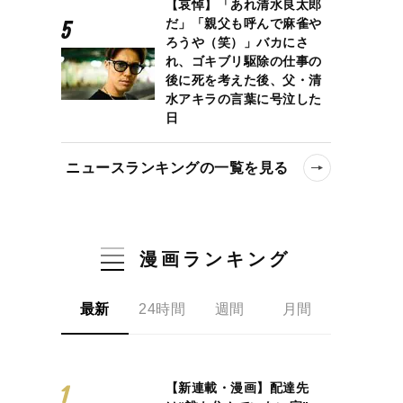
【哀悼】「あれ清水良太郎
だ」「親父も呼んで麻雀や
ろうや（笑）」バカにさ
れ、ゴキブリ駆除の仕事の
後に死を考えた後、父・清
水アキラの言葉に号泣した
日
ニュースランキングの一覧を見る
漫画ランキング
最新
24時間
週間
月間
【新連載・漫画】配達先