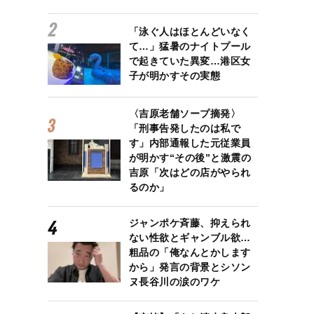
「泳ぐ人はほとんどいなく
て…」猛暑のナイトプール
で起きていた異変…港区女
子が明かすその実態
〈吉原老舗ソープ摘発〉
「刑事告発したのは私で
す」内部通報した元従業員
が明かす“その後”と激震の
吉原「次はどの店がやられ
るのか」
ジャンポケ斉藤、抑えられ
ない性欲とギャンブル欲…
粗品の「俺なんとかします
から」発言の背景とシソン
ヌ長谷川の涙のワケ