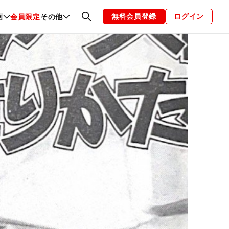
無料会員登録
ログイン
画
会員限定
その他
ファッション
恋愛・結婚
編集部
お知らせ