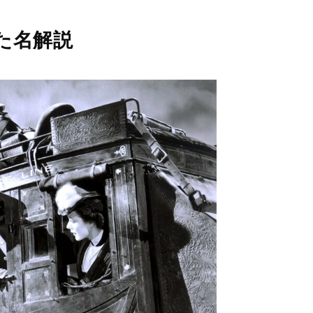
M
た名解説
u
t
e