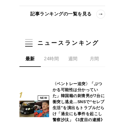
記事ランキングの一覧を見る
ニュースランキング
最新
24時間
週間
月間
〈ベントレー追突〉「ぶつ
かる可能性は分かってい
た」韓国籍の刺青男が7台に
NEW
衝突し逃走…SNSで“セレブ
生活”を演出もトラブルだら
け「過去にも事件を起こし
警察沙汰」《3度目の逮捕》