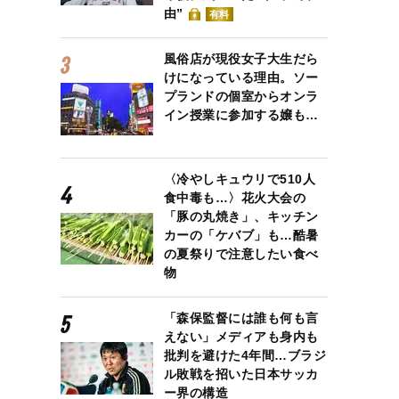
由”
有料
風俗店が現役女子大生だら
けになっている理由。ソー
プランドの個室からオンラ
イン授業に参加する嬢も…
〈冷やしキュウリで510人
食中毒も…〉花火大会の
「豚の丸焼き」、キッチン
カーの「ケバブ」も…酷暑
の夏祭りで注意したい食べ
物
「森保監督には誰も何も言
えない」メディアも身内も
批判を避けた4年間…ブラジ
ル敗戦を招いた日本サッカ
ー界の構造