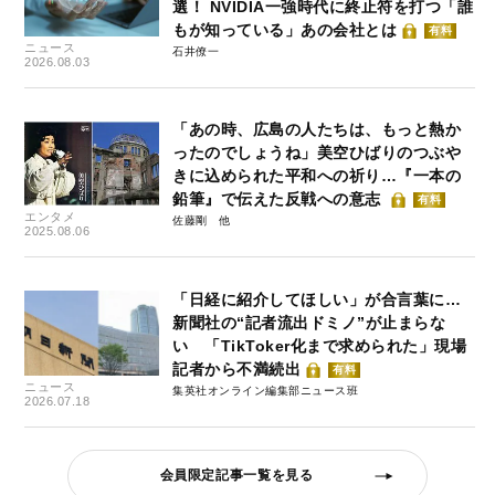
選！ NVIDIA一強時代に終止符を打つ「誰
もが知っている」あの会社とは
有料
ニュース
石井僚一
2026.08.03
「あの時、広島の人たちは、もっと熱か
ったのでしょうね」美空ひばりのつぶや
きに込められた平和への祈り…『一本の
鉛筆』で伝えた反戦への意志
有料
エンタメ
佐藤剛
2025.08.06
「日経に紹介してほしい」が合言葉に…
新聞社の“記者流出ドミノ”が止まらな
い 「TikToker化まで求められた」現場
記者から不満続出
有料
ニュース
集英社オンライン編集部ニュース班
2026.07.18
会員限定記事一覧を見る