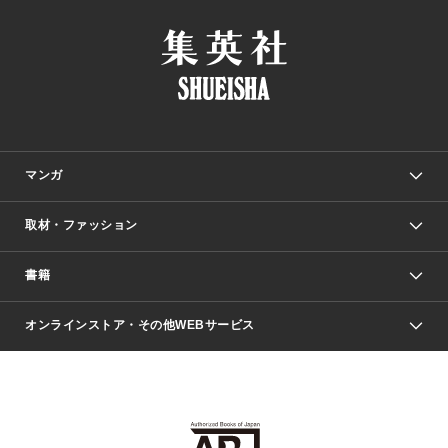
マンガ
取材・ファッション
少年マンガ
週刊少年ジャンプ
書籍
ファッション・美容
青年マンガ
ジャンプSQ.
Seventeen
週刊ヤングジャンプ
オンラインストア・その他WEBサービス
文芸・文庫・総合
芸能・情報・スポーツ
少女マンガ
Vジャンプ
non-no Web
ヤングジャンプ定期購読デジタル
すばる
Myojo
オンラインストア
りぼん
学芸・ノンフィクション・新書
最強ジャンプ
女性マンガ
@BAILA
ヤンジャン＋
小説すばる
週プレNEWS
マーガレット
集英社OTOコンテンツ
集英社 学芸編集部
少年ジャンプ＋
その他WEBサービス
クッキー
ライトノベル・ノベライズ
MAQUIA ONLINE
となりのヤングジャンプ