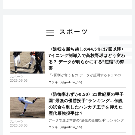
スポーツ
〈逆転＆勝ち越しの44.5％は7回以降〉
7イニング制導入で高校野球はどう変わ
る？ データが明らかにする“短縮”の弊
害
「7回制が奪うもの-データが証明するドラマの消
スポーツ
失-」
2026.08.06
ゴジキ（@godziki_55）
〈防御率わずか0.50〉21世紀夏の甲子
園“最強の優勝投手”ランキング…伝説
の試合を制したハンカチ王子を抑えた
歴代最強投手は？
データで選ぶ本書の”最強の優勝投手”ランキング
スポーツ
2026.08.05
ゴジキ（@godziki_55）