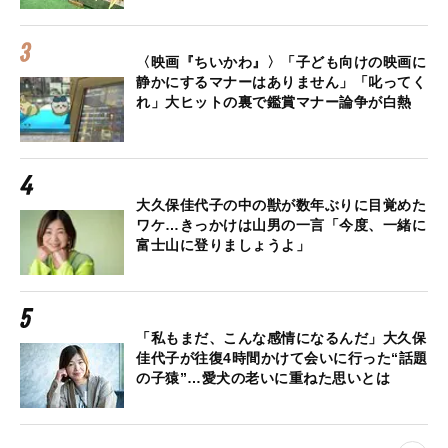
〈映画『ちいかわ』〉「子ども向けの映画に
静かにするマナーはありません」「叱ってく
れ」大ヒットの裏で鑑賞マナー論争が白熱
大久保佳代子の中の獣が数年ぶりに目覚めた
ワケ…きっかけは山男の一言「今度、一緒に
富士山に登りましょうよ」
「私もまだ、こんな感情になるんだ」大久保
佳代子が往復4時間かけて会いに行った“話題
の子猿”…愛犬の老いに重ねた思いとは