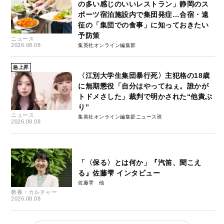
の多い感じのいいレストラン」静岡のス
ポーツ宿泊施設内で集団発症…合宿・遠
征の「集団での食事」に知っておきたい
予防策
ニュース
2026.08.08
集英社オンライン編集部
急上昇
〈江別大学生集団暴行死〉主犯格の18歳
に無期懲役「自分はやってねぇ。誰かが
トドメさした」裁判で明かされた“他責ぶ
り”
ニュース
集英社オンライン編集部ニュース班
2026.08.08
「〈保る〉とは何か」『汽笛、聞こえ
る』佐藤雫 インタビュー
佐藤雫
教養・カルチャー
2026.08.08