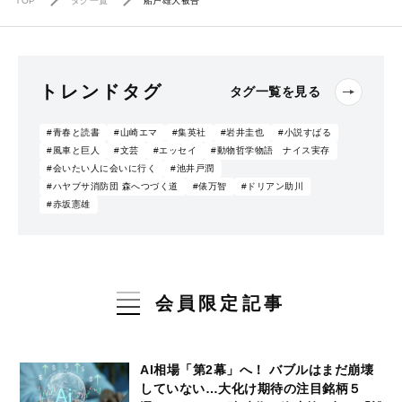
TOP
タグ一覧
船戸雄大被告
トレンドタグ
タグ一覧を見る
#青春と読書
#山崎エマ
#集英社
#岩井圭也
#小説すばる
#風車と巨人
#文芸
#エッセイ
#動物哲学物語 ナイス実存
#会いたい人に会いに行く
#池井戸潤
#ハヤブサ消防団 森へつづく道
#俵万智
#ドリアン助川
#赤坂憲雄
会員限定記事
AI相場「第2幕」へ！ バブルはまだ崩壊
していない…大化け期待の注目銘柄５