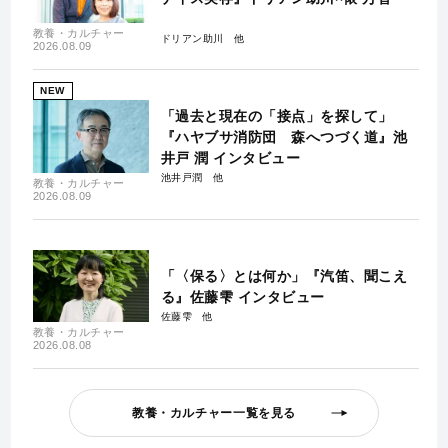
教養・カルチャー
ドリアン助川
2026.08.09
NEW
「過去と現在の「接点」を探して」
『ハヤブサ消防団 森へつづく道』池
井戸 潤 インタビュー
池井戸潤
教養・カルチャー
2026.08.09
「〈保る〉とは何か」『汽笛、聞こえ
る』佐藤雫 インタビュー
佐藤雫
教養・カルチャー
2026.08.08
教養・カルチャー一覧を見る