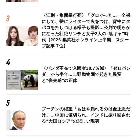
〈江別・集団暴行死〉「グロかった…」全裸
にして、髪にライターで火をつけ、背中にタ
バコを押しつける様子も撮影…公判で明らか
になった壮絶リンチと女子2人の“陰キャ”時
代【2026 集英社オンライン上半期 スクー
プ記事 7位】
〈パンダ不在で入園者18.7％減〉「ゼロパン
ダ」から半年…上野動物園で起きた異変
と“喪失感”の正体
プーチンの絶望「もはや頼れるのは金正恩だ
け」…中国に値切られ、インドに振り回され
る“大国ロシア”の悲しい現実