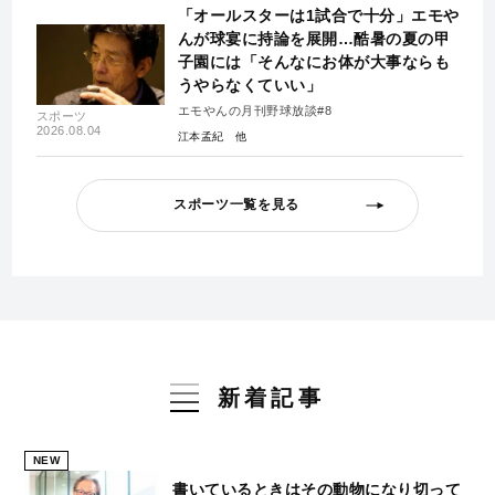
「オールスターは1試合で十分」エモや
んが球宴に持論を展開…酷暑の夏の甲
子園には「そんなにお体が大事ならも
うやらなくていい」
エモやんの月刊野球放談#8
スポーツ
2026.08.04
江本孟紀
スポーツ一覧を見る
新着記事
NEW
書いているときはその動物になり切って