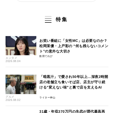
特集
お笑い番組に「女性MC」は必要なのか？
松岡茉優・上戸彩の “何も残らないコメン
ト”の意外な大切さ
飲用てれび
エンタメ
2026.08.04
「暗黒汁」で愛され50年以上…深夜2時開
店の老舗立ち食いそば店、店主が守り続
ける"変えない味"と裏で店を支えるAI
グルメ
ライター神山
2026.08.02
31歳・年収370万円の失恋が歴代最高再