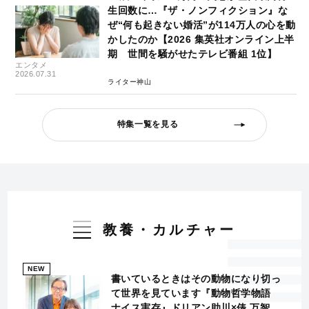
生回数に…『ザ・ノンフィクション』な
ぜ“何も起きない婚活”が114万人の心を動
かしたのか【2026 集英社オンライン上半
期 世間を騒がせたテレビ番組 1位】
エンタメ
2026.07.31
ライター神山
特集一覧を見る
教養・カルチャー
NEW
書いているときはその動物になり切っ
て世界を見ています『動物哲学物語
ナイス実存』ドリアン助川×俵 万智