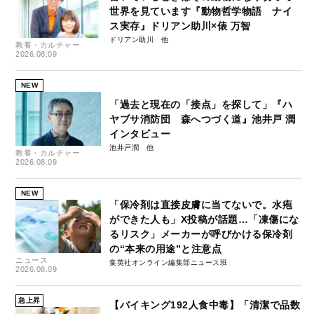
世界を見ています『動物哲学物語 ナイ
ス実存』ドリアン助川×俵 万智
ドリアン助川
教養・カルチャー
2026.08.09
NEW
「過去と現在の「接点」を探して」『ハ
ヤブサ消防団 森へつづく道』池井戸 潤
インタビュー
池井戸潤
教養・カルチャー
2026.08.09
NEW
「保冷剤は直接皮膚に当てないで。水疱
ができた人も」X投稿が話題…「凍傷にな
るリスク」メーカーが呼びかける保冷剤
の“本来の用途”と注意点
ニュース
集英社オンライン編集部ニュース班
2026.08.09
急上昇
【バイキング192人食中毒】「清潔で品数