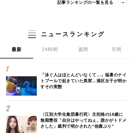
記事ランキングの一覧を見る
ニュースランキング
最新
24時間
週間
月間
「泳ぐ人はほとんどいなくて…」猛暑のナイ
トプールで起きていた異変…港区女子が明か
すその実態
〈江別大学生集団暴行死〉主犯格の18歳に
無期懲役「自分はやってねぇ。誰かがトドメ
さした」裁判で明かされた“他責ぶり”