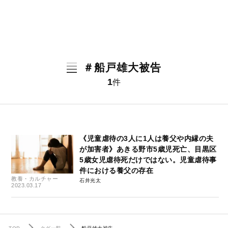
＃船戸雄大被告
1
件
《児童虐待の3人に1人は養父や内縁の夫
が加害者》あきる野市5歳児死亡、目黒区
5歳女児虐待死だけではない。児童虐待事
件における養父の存在
教養・カルチャー
石井光太
2023.03.17