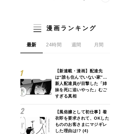
漫画ランキング
最新
24時間
週間
月間
【新連載・漫画】配達先
は“誰も住んでいない家”…
新人配達員が目撃した「姉
妹を死に追いやった」むご
すぎる真相
【風俗嬢として初仕事】着
衣即を要求されて、OKした
もののお客さまにマジギレ
した理由は!? (4)