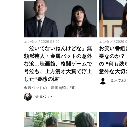
エンタメ
2026.08.09
エンタメ
2026.
「泣いてないねんけどな」無
お笑い番組
頼派芸人・金属バットの意外
要なのか？
な涙…映画館、格闘ゲームで
の “何も残
号泣も、上方漫才大賞で浮上
意外な大切
した“疑惑の涙”
飲用てれ
金属バットの「酒辛肉鮪」#61
金属バット