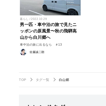
暮らし
2022.10.29
男一匹・車中泊の旅で見たニ
ッポンの原風景〜秋の飛騨高
山から白川郷へ
車中泊の旅に出るなら ＃13
佐藤誠二朗
TOP
タグ一覧
白山郷