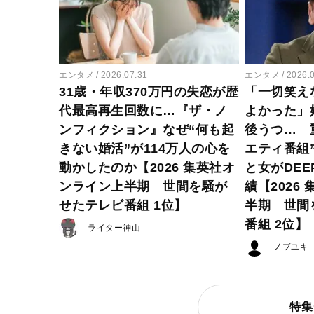
エンタメ
2026.07.31
エンタメ
2026.
31歳・年収370万円の失恋が歴
「一切笑え
代最高再生回数に…『ザ・ノ
よかった」
ンフィクション』なぜ“何も起
後うつ… 
きない婚活”が114万人の心を
エティ番組
動かしたのか【2026 集英社オ
と女がDE
ンライン上半期 世間を騒が
績【2026
せたテレビ番組 1位】
半期 世間
番組 2位】
ライター神山
ノブユキ
特集