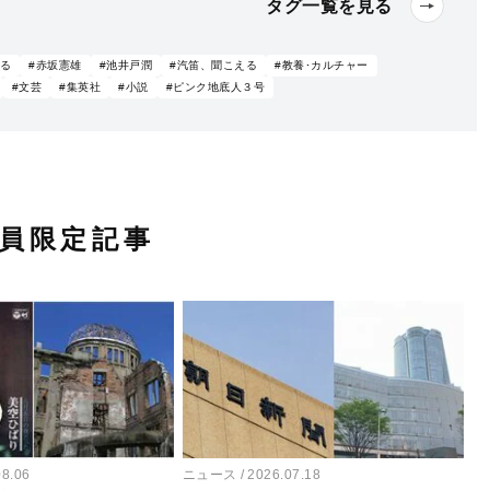
タグ一覧を見る
ばる
#赤坂憲雄
#池井戸潤
#汽笛、聞こえる
#教養･カルチャー
#文芸
#集英社
#小説
#ピンク地底人３号
員限定記事
08.06
ニュース
2026.07.18