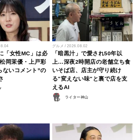
08.04
グルメ
2026.08.02
に「女性MC」は必
「暗黒汁」で愛され50年以
 松岡茉優・上戸彩
上…深夜2時開店の老舗立ち食
らないコメント”の
いそば店、店主が守り続け
さ
る"変えない味"と裏で店を支
えるAI
び
ライター神山