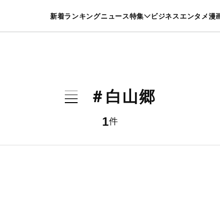
特集一覧を見る
漫画一覧を見る
新着
ランキング
ニュース
特集
ビジネス
エンタメ
漫
養・カルチャー
暮らし
スポーツ
ヘルスケア
美容
グルメ
＃白山郷
1
件