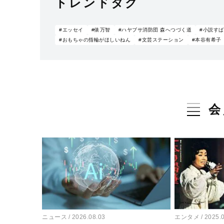
トレンドタグ
#エッセイ
#俵万智
#ハヤブサ消防団 森へつづく道
#小説す
#おもちゃの指輪がほしいねん
#文芸ステーション
#本谷有希子
会
ニュース
2026.08.03
エンタメ
2025.