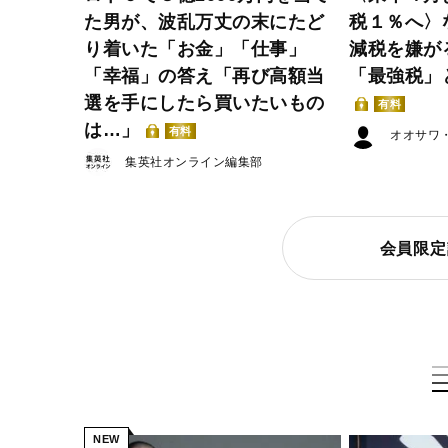
た男が、波乱万丈の末にたど
税１％へ〉
り着いた「お金」「仕事」
減税を嫌が
「幸福」の答え「再び高額当
「最強税」
選を手にしたら買いたいもの
有料
は…」
有料
オオサワ
集英社オンライン編集部
会員限定
NEW