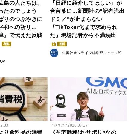
広島の人たちは、
「日経に紹介してほしい」が
ったのでしょう
合言葉に…新聞社の“記者流出
ばりのつぶやきに
ドミノ”が止まらない
平和への祈り…
「TikToker化まで求められ
筆』で伝えた反戦
た」現場記者から不満続出
有料
有料
集英社オンライン編集部ニュース班
POP
02.03
ビジネス
2026.07.17
より食料品の消費
《在宅勤務は“サボり”なの