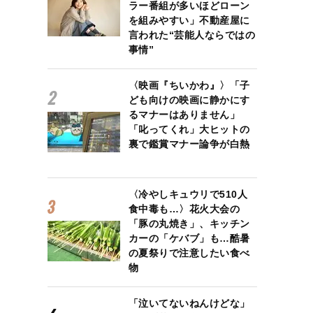
ラー番組が多いほどローン
を組みやすい」不動産屋に
言われた“芸能人ならではの
事情”
〈映画『ちいかわ』〉「子
ども向けの映画に静かにす
るマナーはありません」
「叱ってくれ」大ヒットの
裏で鑑賞マナー論争が白熱
〈冷やしキュウリで510人
食中毒も…〉花火大会の
「豚の丸焼き」、キッチン
カーの「ケバブ」も…酷暑
の夏祭りで注意したい食べ
物
「泣いてないねんけどな」