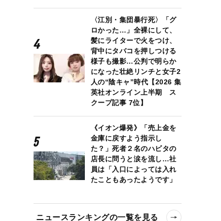
〈江別・集団暴行死〉「グ
ロかった…」全裸にして、
髪にライターで火をつけ、
背中にタバコを押しつける
様子も撮影…公判で明らか
になった壮絶リンチと女子2
人の“陰キャ”時代【2026 集
英社オンライン上半期 ス
クープ記事 7位】
《イオン爆発》「売上金を
金庫に戻すよう指示し
た？」死者２名のハビタの
店長に問うと涙を流し…社
員は「入口によっては入れ
たこともあったようです」
ニュースランキングの一覧を見る