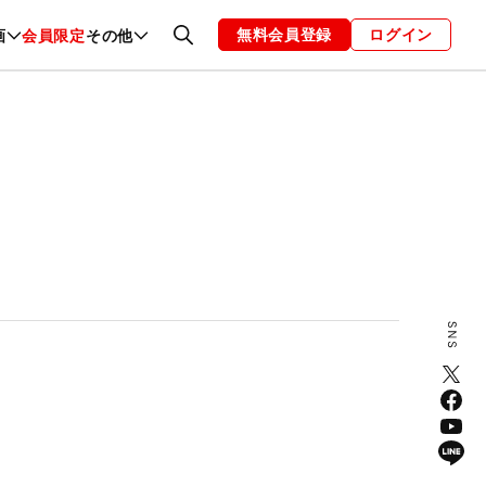
無料会員登録
ログイン
画
会員限定
その他
ファッション
恋愛・結婚
編集部
お知らせ