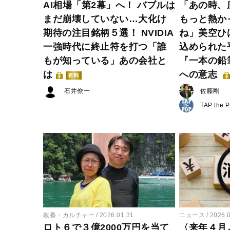
AI相場「第2幕」へ！ バブルは
「あの時、
まだ崩壊していない…大化け
もっと熱か
期待の注目銘柄５選！ NVIDIA
ね」美空ひ
一強時代に終止符を打つ「誰
込められた
もが知っている」あの会社と
『一本の鉛
は
への意志
有料
石井僚一
佐藤剛
TAP the 
教養・カルチャー
2026.01.31
ニュース
2026.
ロト６で３億2000万円を当て
〈来年４月