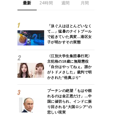
最新
24時間
週間
月間
「泳ぐ人はほとんどいなく
て…」猛暑のナイトプール
で起きていた異変…港区女
子が明かすその実態
〈江別大学生集団暴行死〉
主犯格の18歳に無期懲役
「自分はやってねぇ。誰か
がトドメさした」裁判で明
かされた“他責ぶり”
プーチンの絶望「もはや頼
れるのは金正恩だけ」…中
国に値切られ、インドに振
り回される“大国ロシア”の
悲しい現実