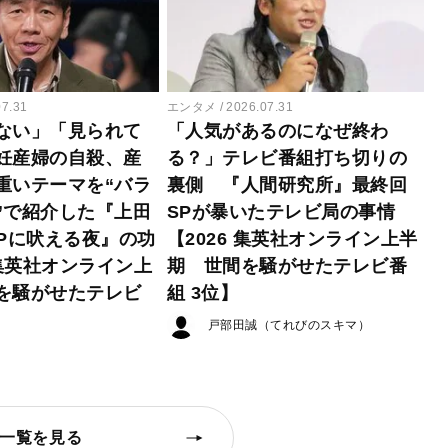
07.31
エンタメ
2026.07.31
ない」「見られて
「人気があるのになぜ終わ
妊産婦の自殺、産
る？」テレビ番組打ち切りの
重いテーマを“バラ
裏側 『人間研究所』最終回
”で紹介した『上田
SPが暴いたテレビ局の事情
EPに吠える夜』の功
【2026 集英社オンライン上半
 集英社オンライン上
期 世間を騒がせたテレビ番
を騒がせたテレビ
組 3位】
戸部田誠（てれびのスキマ）
一覧を見る