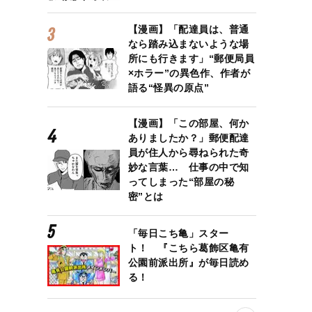
【漫画】「配達員は、普通
なら踏み込まないような場
所にも行きます」“郵便局員
×ホラー”の異色作、作者が
語る“怪異の原点”
【漫画】「この部屋、何か
ありましたか？」郵便配達
員が住人から尋ねられた奇
妙な言葉… 仕事の中で知
ってしまった“部屋の秘
密”とは
「毎日こち亀」スター
ト！ 『こちら葛飾区亀有
公園前派出所』が毎日読め
る！