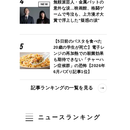
無頼派芸人・金属バットの
NEW
意外な涙…映画館、格闘ゲ
ームで号泣も、上方漫才大
賞で浮上した“疑惑の涙”
【5日前のパスタを食べた
20歳の学生が死亡】電子レ
ンジの再加熱での殺菌効果
も期待できない「チャーハ
ン症候群」の恐怖【2026年
6月バズり記事1位】
記事ランキングの一覧を見る
ニュースランキング