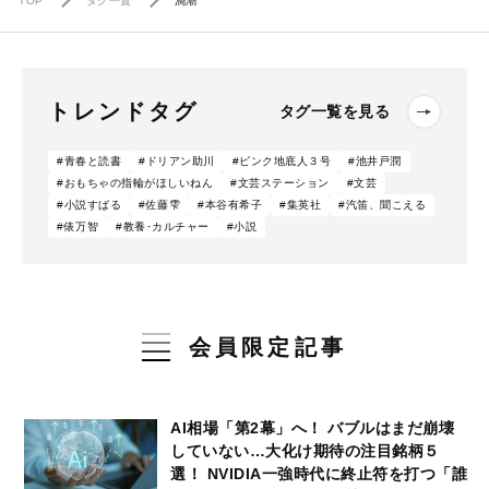
TOP
タグ一覧
渦潮
トレンドタグ
タグ一覧を見る
#青春と読書
#ドリアン助川
#ピンク地底人３号
#池井戸潤
#おもちゃの指輪がほしいねん
#文芸ステーション
#文芸
#小説すばる
#佐藤雫
#本谷有希子
#集英社
#汽笛、聞こえる
#俵万智
#教養･カルチャー
#小説
会員限定記事
AI相場「第2幕」へ！ バブルはまだ崩壊
していない…大化け期待の注目銘柄５
選！ NVIDIA一強時代に終止符を打つ「誰