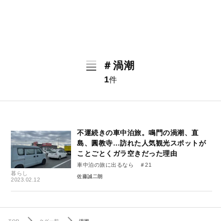
＃渦潮
1
件
不運続きの車中泊旅。鳴門の渦潮、直
島、圓教寺…訪れた人気観光スポットが
ことごとくガラ空きだった理由
車中泊の旅に出るなら ＃21
暮らし
佐藤誠二朗
2023.02.12