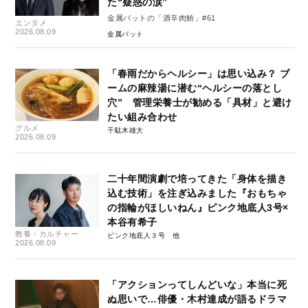
た“疑惑の涙”
金属バットの「酒辛肉鮪」#61
エンタメ
2026.08.09
金属バット
「春雨だからヘルシー」は思い込み？ ブ
ームの麻辣湯に潜む“ヘルシーの落とし
穴” 管理栄養士が勧める「具材」と避け
たい組み合わせ
グルメ
千駄木雄大
2026.08.09
二十年間演劇で培ってきた「身体を描き
込む技術」を注ぎ込みました『おもちゃ
の指輪がほしいねん』ピンク地底人3号×
本谷有希子
教養・カルチャー
ピンク地底人３号
2026.08.09
「アクションってしんどいな」本当に死
ぬ思いで…俳優・木村達成が語るドラマ