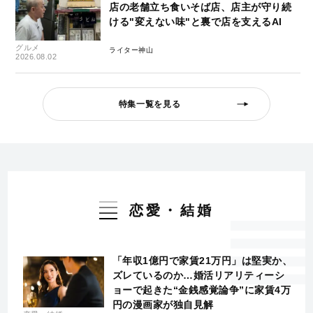
店の老舗立ち食いそば店、店主が守り続
ける"変えない味"と裏で店を支えるAI
グルメ
ライター神山
2026.08.02
特集一覧を見る
恋愛・結婚
「年収1億円で家賃21万円」は堅実か、
ズレているのか…婚活リアリティーシ
ョーで起きた“金銭感覚論争”に家賃4万
円の漫画家が独自見解