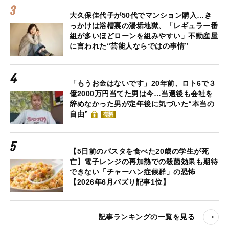
大久保佳代子が50代でマンション購入…き
っかけは浴槽裏の湯垢地獄、「レギュラー番
組が多いほどローンを組みやすい」不動産屋
に言われた“芸能人ならではの事情”
「もうお金はないです」20年前、ロト6で３
億2000万円当てた男は今…当選後も会社を
辞めなかった男が定年後に気づいた“本当の
自由”
有料
【5日前のパスタを食べた20歳の学生が死
亡】電子レンジの再加熱での殺菌効果も期待
できない「チャーハン症候群」の恐怖
【2026年6月バズり記事1位】
記事ランキングの一覧を見る