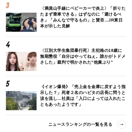
〈満員山手線にベビーカーで炎上〉「折りた
たまず乗車できる」はずなのに「避けるべ
き」「みんなで守るもの」と賛否…JR東日
本が示した見解
〈江別大学生集団暴行死〉主犯格の18歳に
無期懲役「自分はやってねぇ。誰かがトドメ
さした」裁判で明かされた“他責ぶり”
《イオン爆発》「売上金を金庫に戻すよう指
示した？」死者２名のハビタの店長に問うと
涙を流し…社員は「入口によっては入れたこ
ともあったようです」
ニュースランキングの一覧を見る