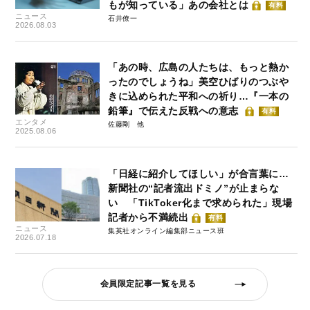
もが知っている」あの会社とは
有料
ニュース
石井僚一
2026.08.03
「あの時、広島の人たちは、もっと熱か
ったのでしょうね」美空ひばりのつぶや
きに込められた平和への祈り…『一本の
鉛筆』で伝えた反戦への意志
有料
エンタメ
佐藤剛
2025.08.06
「日経に紹介してほしい」が合言葉に…
新聞社の“記者流出ドミノ”が止まらな
い 「TikToker化まで求められた」現場
記者から不満続出
有料
ニュース
集英社オンライン編集部ニュース班
2026.07.18
会員限定記事一覧を見る