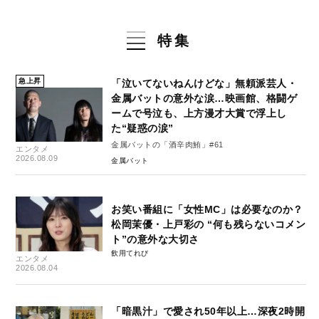
特集
急上昇
「泣いてないねんけどな」無頼派芸人・
金属バットの意外な涙…映画館、格闘ゲ
ームで号泣も、上方漫才大賞で浮上し
た“疑惑の涙”
金属バットの「酒辛肉鮪」#61
エンタメ
2026.08.09
金属バット
お笑い番組に「女性MC」は必要なのか？
松岡茉優・上戸彩の “何も残らないコメン
ト”の意外な大切さ
飲用てれび
エンタメ
2026.08.04
「暗黒汁」で愛され50年以上…深夜2時開