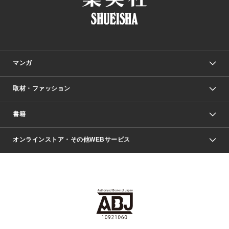
マンガ
取材・ファッション
少年マンガ
週刊少年ジャンプ
書籍
ファッション・美容
青年マンガ
ジャンプSQ.
Seventeen
週刊ヤングジャンプ
オンラインストア・その他WEBサービス
文芸・文庫・総合
芸能・情報・スポーツ
少女マンガ
Vジャンプ
non-no Web
ヤングジャンプ定期購読デジタル
すばる
Myojo
オンラインストア
りぼん
学芸・ノンフィクション・新書
最強ジャンプ
女性マンガ
@BAILA
ヤンジャン＋
小説すばる
週プレNEWS
マーガレット
集英社OTOコンテンツ
集英社 学芸編集部
少年ジャンプ＋
その他WEBサービス
クッキー
ライトノベル・ノベライズ
MAQUIA ONLINE
となりのヤングジャンプ
集英社 文芸ステーション
週プレ グラジャパ！
別冊マーガレット
SHUEISHA MANGA-ART HERITAGE
集英社 ビジネス書
ゼブラック
ココハナ
SHUEISHA ADNAVI
SPUR.JP
集英社Webマガジン Cobalt
グランドジャンプ
web 集英社文庫
キッズ
web Sportiva
マンガMee
ジャンプキャラクターズストア