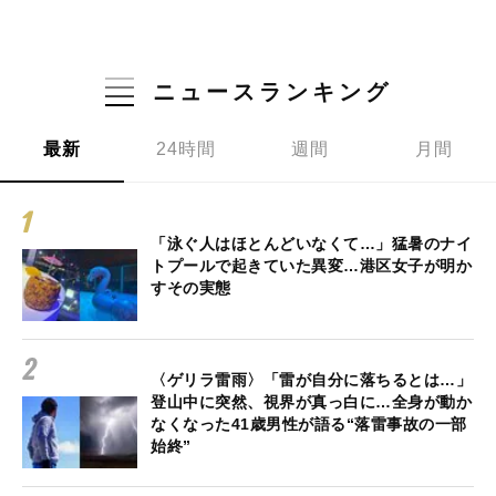
ニュースランキング
最新
24時間
週間
月間
「泳ぐ人はほとんどいなくて…」猛暑のナイ
トプールで起きていた異変…港区女子が明か
すその実態
〈ゲリラ雷雨〉「雷が自分に落ちるとは…」
登山中に突然、視界が真っ白に…全身が動か
なくなった41歳男性が語る“落雷事故の一部
始終”