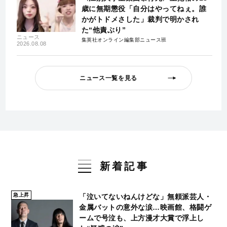
歳に無期懲役「自分はやってねぇ。誰
かがトドメさした」裁判で明かされ
た“他責ぶり”
ニュース
集英社オンライン編集部ニュース班
2026.08.08
ニュース一覧を見る
新着記事
急上昇
「泣いてないねんけどな」無頼派芸人・
金属バットの意外な涙…映画館、格闘ゲ
ームで号泣も、上方漫才大賞で浮上し