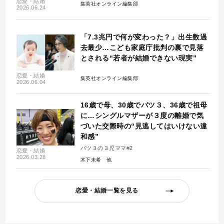
恋愛・結婚
集英社オンライン編集部
2026.06.24
「7.3兆円で何が変わった？」出生数過
去最少…こども家庭庁批判の裏で見落
とされる“若者が結婚できない現実”
恋愛・結婚
集英社オンライン編集部
2026.06.04
16歳で母、30歳でバツ３、36歳で祖母
に…シングルマザーが３度の離婚で気
づいた交際時の“見逃してはいけない違
和感”
バツ３の３児ママ#2
恋愛・結婚
2026.03.28
木下未希
恋愛・結婚一覧を見る