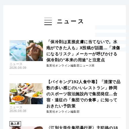
ニュース
「保冷剤は直接皮膚に当てないで。水
疱ができた人も」X投稿が話題…「凍傷
になるリスク」メーカーが呼びかける
保冷剤の“本来の用途”と注意点
ニュース
集英社オンライン編集部ニュース班
2026.08.09
【バイキング192人食中毒】「清潔で品
数の多い感じのいいレストラン」静岡
のスポーツ宿泊施設内で集団発症…合
宿・遠征の「集団での食事」に知って
おきたい予防策
ニュース
2026.08.08
集英社オンライン編集部
急上昇
〈江別大学生集団暴行死〉主犯格の18