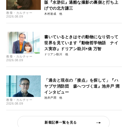
版『水滸伝』過酷な撮影の裏側と打ち上
げでの北方謙三
教養・カルチャー
木村達成
2026.08.09
書いているときはその動物になり切って
世界を見ています『動物哲学物語 ナイ
ス実存』ドリアン助川×俵 万智
ドリアン助川
教養・カルチャー
2026.08.09
「過去と現在の「接点」を探して」『ハ
ヤブサ消防団 森へつづく道』池井戸 潤
インタビュー
池井戸潤
教養・カルチャー
2026.08.09
新着記事一覧を見る